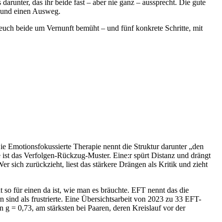
arunter, das ihr beide fast – aber nie ganz – aussprecht. Die gute
m und einen Ausweg.
r euch beide um Vernunft bemüht – und fünf konkrete Schritte, mit
 Die Emotionsfokussierte Therapie nennt die Struktur darunter „den
 ist das Verfolgen-Rückzug-Muster. Eine:r spürt Distanz und drängt
r sich zurückzieht, liest das stärkere Drängen als Kritik und zieht
 so für einen da ist, wie man es bräuchte. EFT nennt das die
n sind als frustrierte. Eine Übersichtsarbeit von 2023 zu 33 EFT-
g = 0,73, am stärksten bei Paaren, deren Kreislauf vor der