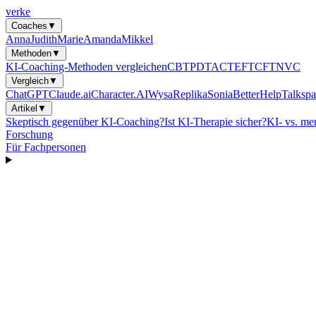
verke
Coaches
▼
Anna
Judith
Marie
Amanda
Mikkel
Methoden
▼
KI-Coaching-Methoden vergleichen
CBT
PDT
ACT
EFT
CFT
NVC
Vergleich
▼
ChatGPT
Claude.ai
Character.AI
Wysa
Replika
Sonia
BetterHelp
Talkspa
Artikel
▼
Skeptisch gegenüber KI-Coaching?
Ist KI-Therapie sicher?
KI- vs. me
Forschung
Für Fachpersonen