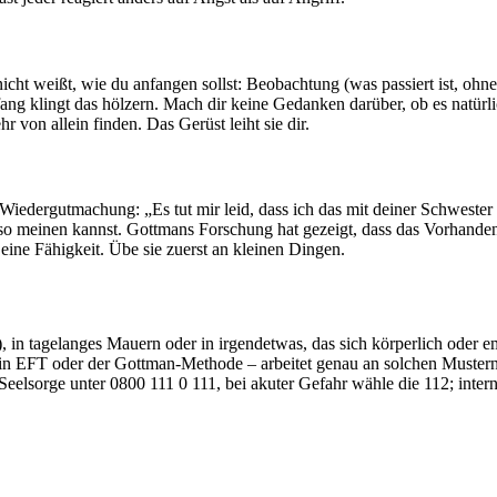
icht weißt, wie du anfangen sollst: Beobachtung (was passiert ist, ohne
ng klingt das hölzern. Mach dir keine Gedanken darüber, ob es natürlic
r von allein finden. Das Gerüst leiht sie dir.
e Wiedergutmachung: „Es tut mir leid, dass ich das mit deiner Schweste
h so meinen kannst. Gottmans Forschung hat gezeigt, dass das Vorhande
t eine Fähigkeit. Übe sie zuerst an kleinen Dingen.
 in tagelanges Mauern oder in irgendetwas, das sich körperlich oder emot
g in EFT oder der Gottman-Methode – arbeitet genau an solchen Muster
eelsorge unter 0800 111 0 111, bei akuter Gefahr wähle die 112; interna