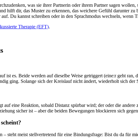
zudenken, was sie ihrer Partnerin oder ihrem Partner sagen wollen, s
d hilft dir, das Muster zu erkennen, das weichere Gefühl darunter zu 
r auf. Du kannst schreiben oder in den Sprachmodus wechseln, wenn Tip
kussierte Therapie (EFT)
.
s
lauf ist es. Beide werden auf dieselbe Weise getriggert (eine:r geht ran,
g ging. Solange sich der Kreislauf nicht ändert, wiederholt sich der S
ängt auf eine Reaktion, sobald Distanz spürbar wird; der oder die ander
ziehung sicher ist – aber die beiden Bewegungen blockieren sich gegens
 scheint?
– steht meist stellvertretend für eine Bindungsfrage: Bist du da für mi