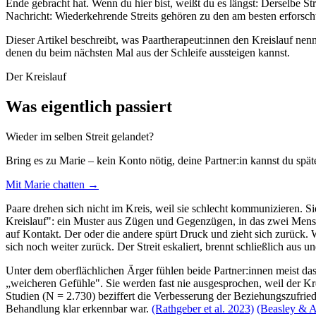
Ende gebracht hat. Wenn du hier bist, weißt du es längst: Derselbe St
Nachricht: Wiederkehrende Streits gehören zu den am besten erforsc
Dieser Artikel beschreibt, was Paartherapeut:innen den Kreislauf nen
denen du beim nächsten Mal aus der Schleife aussteigen kannst.
Der Kreislauf
Was eigentlich passiert
Wieder im selben Streit gelandet?
Bring es zu Marie – kein Konto nötig, deine Partner:in kannst du spä
Mit Marie chatten →
Paare drehen sich nicht im Kreis, weil sie schlecht kommunizieren. Si
Kreislauf": ein Muster aus Zügen und Gegenzügen, in das zwei Mensch
auf Kontakt. Der oder die andere spürt Druck und zieht sich zurück. W
sich noch weiter zurück. Der Streit eskaliert, brennt schließlich aus u
Unter dem oberflächlichen Ärger fühlen beide Partner:innen meist das
„weicheren Gefühle". Sie werden fast nie ausgesprochen, weil der Krei
Studien (N = 2.730) beziffert die Verbesserung der Beziehungszufrie
Behandlung klar erkennbar war.
(Rathgeber et al. 2023)
(Beasley & A