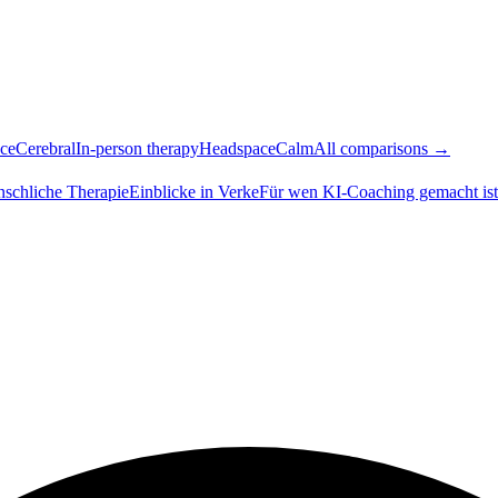
ce
Cerebral
In-person therapy
Headspace
Calm
All comparisons →
nschliche Therapie
Einblicke in Verke
Für wen KI-Coaching gemacht ist