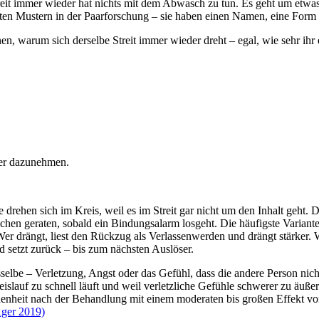
reit immer wieder hat nichts mit dem Abwasch zu tun. Es geht um etwas d
hten Mustern in der Paarforschung – sie haben einen Namen, eine For
nen, warum sich derselbe Streit immer wieder dreht – egal, wie sehr ih
ter dazunehmen.
e drehen sich im Kreis, weil es im Streit gar nicht um den Inhalt geht.
en geraten, sobald ein Bindungsalarm losgeht. Die häufigste Variante
er drängt, liest den Rückzug als Verlassenwerden und drängt stärker. We
nd setzt zurück – bis zum nächsten Auslöser.
selbe – Verletzung, Angst oder das Gefühl, dass die andere Person nicht
slauf zu schnell läuft und weil verletzliche Gefühle schwerer zu äußer
denheit nach der Behandlung mit einem moderaten bis großen Effekt von 
ger 2019)