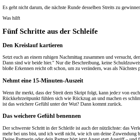
Es geht nicht darum, die nächste Runde desselben Streits zu gewinne
Was hilft
Fünf Schritte aus der Schleife
Den Kreislauf kartieren
Setzt euch an einem ruhigen Nachmittag zusammen und versucht, den K
Dann sind wir beide hier." Nur die Beschreibung, keine Schuldzuweisu
bloße Erkennen reicht oft schon, um zu verändern, was als Nächstes p
Nehmt eine 15-Minuten-Auszeit
Wenn ihr merkt, dass der Streit dem Skript folgt, kann jede:r von eu
Rückkehrzeitpunkt fühlen sich wie Rückzug an und machen es schlimm
ist das weichere Gefühl unter der Wut? Dann kommt zurück.
Das weichere Gefühl benennen
Der schwerste Schritt in der Schleife ist auch der nützlichste: das V
mehr bei uns bist, und ich weiß nicht, wie ich um deine Zuwendung bit
Deine Partnerin oder dein Partner hört jetzt Angst statt Angriff – und f