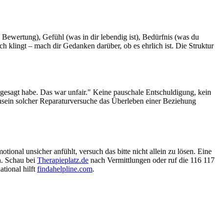
 Bewertung), Gefühl (was in dir lebendig ist), Bedürfnis (was du
h klingt – mach dir Gedanken darüber, ob es ehrlich ist. Die Struktur
r gesagt habe. Das war unfair." Keine pauschale Entschuldigung, kein
nsein solcher Reparaturversuche das Überleben einer Beziehung
ional unsicher anfühlt, versuch das bitte nicht allein zu lösen. Eine
n. Schau bei
Therapieplatz.de
nach Vermittlungen oder ruf die 116 117
tional hilft
findahelpline.com
.