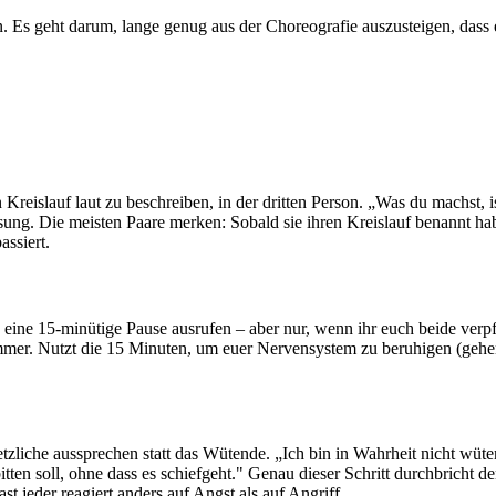
n. Es geht darum, lange genug aus der Choreografie auszusteigen, dass 
reislauf laut zu beschreiben, in der dritten Person. „Was du machst,
ng. Die meisten Paare merken: Sobald sie ihren Kreislauf benannt habe
assiert.
ch eine 15-minütige Pause ausrufen – aber nur, wenn ihr euch beide ver
er. Nutzt die 15 Minuten, um euer Nervensystem zu beruhigen (gehen, 
erletzliche aussprechen statt das Wütende. „Ich bin in Wahrheit nicht w
ten soll, ohne dass es schiefgeht." Genau dieser Schritt durchbricht d
ast jeder reagiert anders auf Angst als auf Angriff.