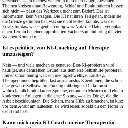
verschiebt — du meidest weiterhin dieselben Dinge, dieselben
Themen kreisen ohne Bewegung, Schlaf und Funktionieren bessern
sich nicht — passt das Werkzeug nicht zum Bedarf. Das ist
Information, kein Versagen. Die KI hat ihren Teil getan, indem sie
die Grenze gefunden hat; was sie nicht leisten konnte, war der
Ersatz für das, was eigentlich nötig war. Nutz die Daten: vereinbar
einen Termin bei einer approbierten Fachperson und bring die vier
Wochen Kontext mit.
Ist es peinlich, von KI-Coaching auf Therapie
umzusteigen?
Nein — und viele machen es genauso. Erst-KI-probieren wird
häufiger, aus demselben Grund, aus dem erst-Selbsthilfe-probieren
immer schon häufig war: ein niedrigschwelliger Einstieg.
Therapeutinnen begrüßen fast ausnahmslos Klientinnen, die schon
eine gewisse Selbstwahrnehmung mitbringen. Du kommst
wahrscheinlich mit klarerer Sprache, erkannten Mustern und einem
konkreteren Anliegen in die erste Sitzung — alles Dinge, die die
Arbeit beschleunigen. Die Scham, mehr Hilfe zu brauchen, ist kurz
vor dem Anruf am lautesten; sie wird leiser, sobald du den Hörer in
der Hand hast.
Kann mich mein KI-Coach an eine Therapeutin