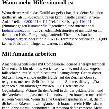
Wann mehr Hilfe sinnvoll ist
Wenn dieser Artikel das Gefühl ausgelöst hat, dass deine Situation
größer ist, als KI-Coaching tragen kann, handle danach. Krisen-
Anlaufstellen:
0800 111 0 111
(TelefonSeelsorge),
116 111
(Nummer gegen Kummer für Jugendliche) und international
findahelpline.com
– ruf bei jedem Belastungsgrad an, nicht erst in
der akuten Krise. Für günstige laufende Therapie schau bei
Therapieplatz.de
oder ruf die 116 117 Terminservicestelle an. Es gibt
keinen Preis dafür, länger zu warten, als nötig.
Mit Amanda arbeiten
Amandas Arbeitsweise mit Compassion-Focused Therapy trifft den
Moment „ich bin nicht da, wo ich sein wollte, und das zuzugeben
fällt schwer" mit Mitgefühl statt mit Lösungsdrang. Genau dieser
Stil zählt hier, weil die größte Hürde, auf die Zeichen oben zu
reagieren, meistens Selbstkritik ist — die Stimme, die sagt: „Das
hätte ich allein hinkriegen müssen." CFT setzt auf die
Gegenhaltung: Wärme für den Anteil in dir, der gekämpft hat, und
die Anerkennung, dass mehr Unterstützung zu brauchen menschlich
ist, kein Versagen. Wenn du eine Gesprächspartnerin willst, die mit
dir bei der Erkenntnis „ich glaube, ich brauche mehr Hilfe" sitzen
kann, ohne sie zu überspringen, ist Amanda dafür gemacht. Mehr