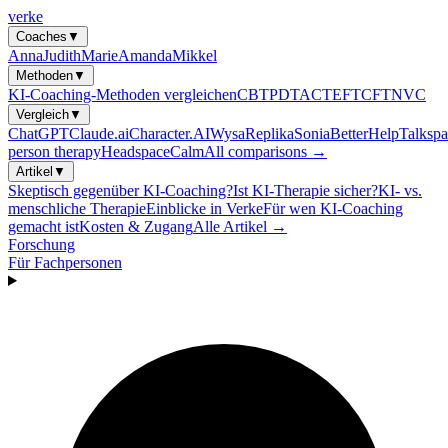
verke
Coaches
▼
Anna
Judith
Marie
Amanda
Mikkel
Methoden
▼
KI-Coaching-Methoden vergleichen
CBT
PDT
ACT
EFT
CFT
NVC
Vergleich
▼
ChatGPT
Claude.ai
Character.AI
Wysa
Replika
Sonia
BetterHelp
Talkspa
person therapy
Headspace
Calm
All comparisons →
Artikel
▼
Skeptisch gegenüber KI-Coaching?
Ist KI-Therapie sicher?
KI- vs.
menschliche Therapie
Einblicke in Verke
Für wen KI-Coaching
gemacht ist
Kosten & Zugang
Alle Artikel →
Forschung
Für Fachpersonen