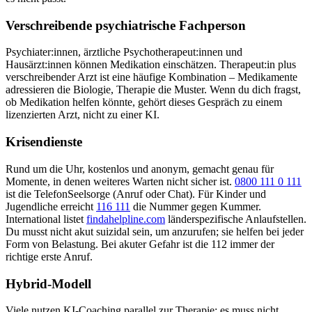
Verschreibende psychiatrische Fachperson
Psychiater:innen, ärztliche Psychotherapeut:innen und
Hausärzt:innen können Medikation einschätzen. Therapeut:in plus
verschreibender Arzt ist eine häufige Kombination – Medikamente
adressieren die Biologie, Therapie die Muster. Wenn du dich fragst,
ob Medikation helfen könnte, gehört dieses Gespräch zu einem
lizenzierten Arzt, nicht zu einer KI.
Krisendienste
Rund um die Uhr, kostenlos und anonym, gemacht genau für
Momente, in denen weiteres Warten nicht sicher ist.
0800 111 0 111
ist die TelefonSeelsorge (Anruf oder Chat). Für Kinder und
Jugendliche erreicht
116 111
die Nummer gegen Kummer.
International listet
findahelpline.com
länderspezifische Anlaufstellen.
Du musst nicht akut suizidal sein, um anzurufen; sie helfen bei jeder
Form von Belastung. Bei akuter Gefahr ist die 112 immer der
richtige erste Anruf.
Hybrid-Modell
Viele nutzen KI-Coaching parallel zur Therapie; es muss nicht