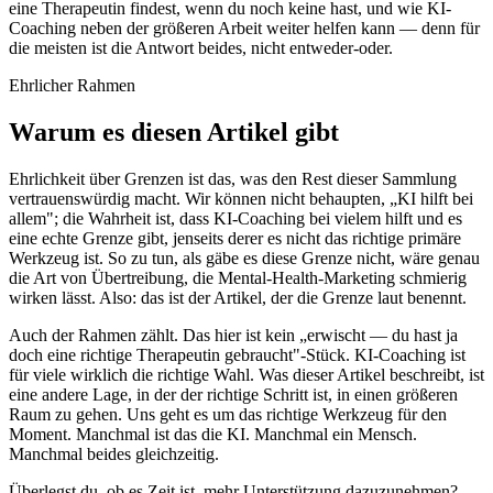
eine Therapeutin findest, wenn du noch keine hast, und wie KI-
Coaching neben der größeren Arbeit weiter helfen kann — denn für
die meisten ist die Antwort beides, nicht entweder-oder.
Ehrlicher Rahmen
Warum es diesen Artikel gibt
Ehrlichkeit über Grenzen ist das, was den Rest dieser Sammlung
vertrauenswürdig macht. Wir können nicht behaupten, „KI hilft bei
allem"; die Wahrheit ist, dass KI-Coaching bei vielem hilft und es
eine echte Grenze gibt, jenseits derer es nicht das richtige primäre
Werkzeug ist. So zu tun, als gäbe es diese Grenze nicht, wäre genau
die Art von Übertreibung, die Mental-Health-Marketing schmierig
wirken lässt. Also: das ist der Artikel, der die Grenze laut benennt.
Auch der Rahmen zählt. Das hier ist kein „erwischt — du hast ja
doch eine richtige Therapeutin gebraucht"-Stück. KI-Coaching ist
für viele wirklich die richtige Wahl. Was dieser Artikel beschreibt, ist
eine andere Lage, in der der richtige Schritt ist, in einen größeren
Raum zu gehen. Uns geht es um das richtige Werkzeug für den
Moment. Manchmal ist das die KI. Manchmal ein Mensch.
Manchmal beides gleichzeitig.
Überlegst du, ob es Zeit ist, mehr Unterstützung dazuzunehmen?