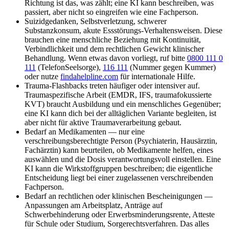
Richtung ist das, was zählt; eine KI kann beschreiben, was
passiert, aber nicht so eingreifen wie eine Fachperson.
Suizidgedanken, Selbstverletzung, schwerer
Substanzkonsum, akute Essstörungs-Verhaltensweisen. Diese
brauchen eine menschliche Beziehung mit Kontinuität,
Verbindlichkeit und dem rechtlichen Gewicht klinischer
Behandlung. Wenn etwas davon vorliegt, ruf bitte
0800 111 0
111
(TelefonSeelsorge),
116 111
(Nummer gegen Kummer)
oder nutze
findahelpline.com
für internationale Hilfe.
Trauma-Flashbacks treten häufiger oder intensiver auf.
Traumaspezifische Arbeit (EMDR, IFS, traumafokussierte
KVT) braucht Ausbildung und ein menschliches Gegenüber;
eine KI kann dich bei der alltäglichen Variante begleiten, ist
aber nicht für aktive Traumaverarbeitung gebaut.
Bedarf an Medikamenten — nur eine
verschreibungsberechtigte Person (Psychiaterin, Hausärztin,
Fachärztin) kann beurteilen, ob Medikamente helfen, eines
auswählen und die Dosis verantwortungsvoll einstellen. Eine
KI kann die Wirkstoffgruppen beschreiben; die eigentliche
Entscheidung liegt bei einer zugelassenen verschreibenden
Fachperson.
Bedarf an rechtlichen oder klinischen Bescheinigungen —
Anpassungen am Arbeitsplatz, Anträge auf
Schwerbehinderung oder Erwerbsminderungsrente, Atteste
für Schule oder Studium, Sorgerechtsverfahren. Das alles