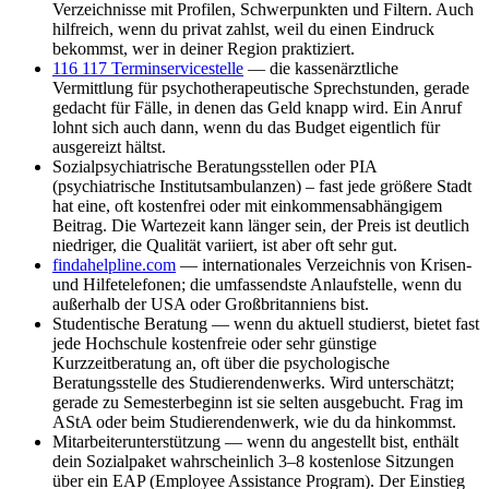
Verzeichnisse mit Profilen, Schwerpunkten und Filtern. Auch
hilfreich, wenn du privat zahlst, weil du einen Eindruck
bekommst, wer in deiner Region praktiziert.
116 117 Terminservicestelle
— die kassenärztliche
Vermittlung für psychotherapeutische Sprechstunden, gerade
gedacht für Fälle, in denen das Geld knapp wird. Ein Anruf
lohnt sich auch dann, wenn du das Budget eigentlich für
ausgereizt hältst.
Sozialpsychiatrische Beratungsstellen oder PIA
(psychiatrische Institutsambulanzen) – fast jede größere Stadt
hat eine, oft kostenfrei oder mit einkommensabhängigem
Beitrag. Die Wartezeit kann länger sein, der Preis ist deutlich
niedriger, die Qualität variiert, ist aber oft sehr gut.
findahelpline.com
— internationales Verzeichnis von Krisen-
und Hilfetelefonen; die umfassendste Anlaufstelle, wenn du
außerhalb der USA oder Großbritanniens bist.
Studentische Beratung — wenn du aktuell studierst, bietet fast
jede Hochschule kostenfreie oder sehr günstige
Kurzzeitberatung an, oft über die psychologische
Beratungsstelle des Studierendenwerks. Wird unterschätzt;
gerade zu Semesterbeginn ist sie selten ausgebucht. Frag im
AStA oder beim Studierendenwerk, wie du da hinkommst.
Mitarbeiterunterstützung — wenn du angestellt bist, enthält
dein Sozialpaket wahrscheinlich 3–8 kostenlose Sitzungen
über ein EAP (Employee Assistance Program). Der Einstieg