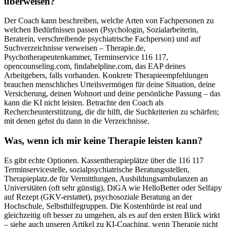
überweisen?
Der Coach kann beschreiben, welche Arten von Fachpersonen zu
welchen Bedürfnissen passen (Psychologin, Sozialarbeiterin,
Beraterin, verschreibende psychiatrische Fachperson) und auf
Suchverzeichnisse verweisen – Therapie.de,
Psychotherapeutenkammer, Terminservice 116 117,
opencounseling.com, findahelpline.com, das EAP deines
Arbeitgebers, falls vorhanden. Konkrete Therapieempfehlungen
brauchen menschliches Urteilsvermögen für deine Situation, deine
Versicherung, deinen Wohnort und deine persönliche Passung – das
kann die KI nicht leisten. Betrachte den Coach als
Rechercheunterstützung, die dir hilft, die Suchkriterien zu schärfen;
mit denen gehst du dann in die Verzeichnisse.
Was, wenn ich mir keine Therapie leisten kann?
Es gibt echte Optionen. Kassentherapieplätze über die 116 117
Terminservicestelle, sozialpsychiatrische Beratungsstellen,
Therapieplatz.de für Vermittlungen, Ausbildungsambulanzen an
Universitäten (oft sehr günstig), DiGA wie HelloBetter oder Selfapy
auf Rezept (GKV-erstattet), psychosoziale Beratung an der
Hochschule, Selbsthilfegruppen. Die Kostenhürde ist real und
gleichzeitig oft besser zu umgehen, als es auf den ersten Blick wirkt
– siehe auch unseren Artikel zu KI-Coaching, wenn Therapie nicht