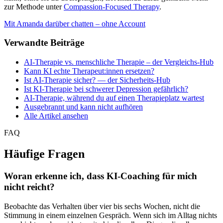
zur Methode unter
Compassion-Focused Therapy
.
Mit Amanda darüber chatten – ohne Account
Verwandte Beiträge
AI-Therapie vs. menschliche Therapie – der Vergleichs-Hub
Kann KI echte Therapeut:innen ersetzen?
Ist AI-Therapie sicher? — der Sicherheits-Hub
Ist KI-Therapie bei schwerer Depression gefährlich?
AI-Therapie, während du auf einen Therapieplatz wartest
Ausgebrannt und kann nicht aufhören
Alle Artikel ansehen
FAQ
Häufige Fragen
Woran erkenne ich, dass KI-Coaching für mich
nicht reicht?
Beobachte das Verhalten über vier bis sechs Wochen, nicht die
Stimmung in einem einzelnen Gespräch. Wenn sich im Alltag nichts