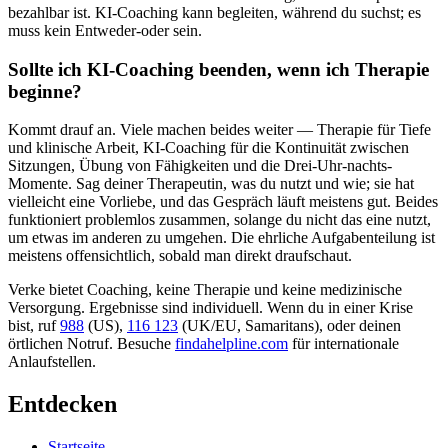
bezahlbar ist. KI-Coaching kann begleiten, während du suchst; es
muss kein Entweder-oder sein.
Sollte ich KI-Coaching beenden, wenn ich Therapie
beginne?
Kommt drauf an. Viele machen beides weiter — Therapie für Tiefe
und klinische Arbeit, KI-Coaching für die Kontinuität zwischen
Sitzungen, Übung von Fähigkeiten und die Drei-Uhr-nachts-
Momente. Sag deiner Therapeutin, was du nutzt und wie; sie hat
vielleicht eine Vorliebe, und das Gespräch läuft meistens gut. Beides
funktioniert problemlos zusammen, solange du nicht das eine nutzt,
um etwas im anderen zu umgehen. Die ehrliche Aufgabenteilung ist
meistens offensichtlich, sobald man direkt draufschaut.
Verke bietet Coaching, keine Therapie und keine medizinische
Versorgung. Ergebnisse sind individuell. Wenn du in einer Krise
bist, ruf
988
(US),
116 123
(UK/EU, Samaritans),
oder deinen
örtlichen Notruf. Besuche
findahelpline.com
für internationale
Anlaufstellen.
Entdecken
Startseite