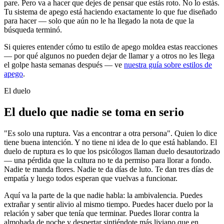
pare. Pero va a hacer que dejes de pensar que estás roto. No lo estás.
Tu sistema de apego está haciendo exactamente lo que fue diseñado
para hacer — solo que aún no le ha llegado la nota de que la
búsqueda terminó.
Si quieres entender cómo tu estilo de apego moldea estas reacciones
— por qué algunos no pueden dejar de llamar y a otros no les llega
el golpe hasta semanas después — ve
nuestra guía sobre estilos de
apego
.
El duelo
El duelo que nadie se toma en serio
"Es solo una ruptura. Vas a encontrar a otra persona". Quien lo dice
tiene buena intención. Y no tiene ni idea de lo que está hablando. El
duelo de ruptura es lo que los psicólogos llaman duelo desautorizado
— una pérdida que la cultura no te da permiso para llorar a fondo.
Nadie te manda flores. Nadie te da días de luto. Te dan tres días de
empatía y luego todos esperan que vuelvas a funcionar.
Aquí va la parte de la que nadie habla: la ambivalencia. Puedes
extrañar y sentir alivio al mismo tiempo. Puedes hacer duelo por la
relación y saber que tenía que terminar. Puedes llorar contra la
almohada de noche y despertar sintiéndote más liviano que en