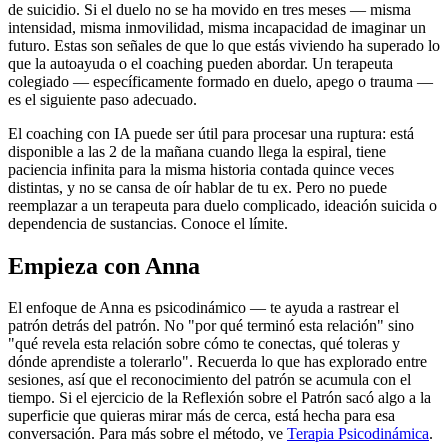
de suicidio. Si el duelo no se ha movido en tres meses — misma
intensidad, misma inmovilidad, misma incapacidad de imaginar un
futuro. Estas son señales de que lo que estás viviendo ha superado lo
que la autoayuda o el coaching pueden abordar. Un terapeuta
colegiado — específicamente formado en duelo, apego o trauma —
es el siguiente paso adecuado.
El coaching con IA puede ser útil para procesar una ruptura: está
disponible a las 2 de la mañana cuando llega la espiral, tiene
paciencia infinita para la misma historia contada quince veces
distintas, y no se cansa de oír hablar de tu ex. Pero no puede
reemplazar a un terapeuta para duelo complicado, ideación suicida o
dependencia de sustancias. Conoce el límite.
Empieza con Anna
El enfoque de Anna es psicodinámico — te ayuda a rastrear el
patrón detrás del patrón. No "por qué terminó esta relación" sino
"qué revela esta relación sobre cómo te conectas, qué toleras y
dónde aprendiste a tolerarlo". Recuerda lo que has explorado entre
sesiones, así que el reconocimiento del patrón se acumula con el
tiempo. Si el ejercicio de la Reflexión sobre el Patrón sacó algo a la
superficie que quieras mirar más de cerca, está hecha para esa
conversación. Para más sobre el método, ve
Terapia Psicodinámica
.