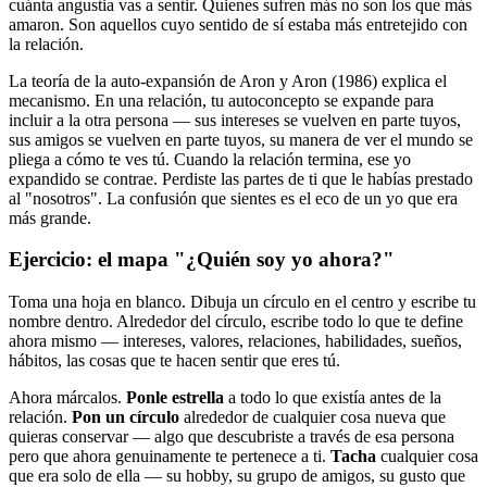
cuánta angustia vas a sentir. Quienes sufren más no son los que más
amaron. Son aquellos cuyo sentido de sí estaba más entretejido con
la relación.
La teoría de la auto-expansión de Aron y Aron (1986) explica el
mecanismo. En una relación, tu autoconcepto se expande para
incluir a la otra persona — sus intereses se vuelven en parte tuyos,
sus amigos se vuelven en parte tuyos, su manera de ver el mundo se
pliega a cómo te ves tú. Cuando la relación termina, ese yo
expandido se contrae. Perdiste las partes de ti que le habías prestado
al "nosotros". La confusión que sientes es el eco de un yo que era
más grande.
Ejercicio: el mapa "¿Quién soy yo ahora?"
Toma una hoja en blanco. Dibuja un círculo en el centro y escribe tu
nombre dentro. Alrededor del círculo, escribe todo lo que te define
ahora mismo — intereses, valores, relaciones, habilidades, sueños,
hábitos, las cosas que te hacen sentir que eres tú.
Ahora márcalos.
Ponle estrella
a todo lo que existía antes de la
relación.
Pon un círculo
alrededor de cualquier cosa nueva que
quieras conservar — algo que descubriste a través de esa persona
pero que ahora genuinamente te pertenece a ti.
Tacha
cualquier cosa
que era solo de ella — su hobby, su grupo de amigos, su gusto que