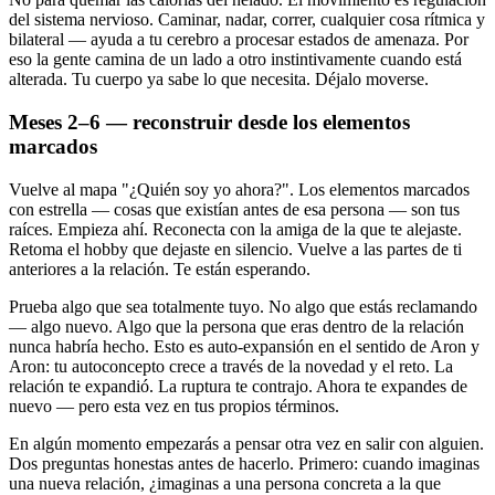
del sistema nervioso. Caminar, nadar, correr, cualquier cosa rítmica y
bilateral — ayuda a tu cerebro a procesar estados de amenaza. Por
eso la gente camina de un lado a otro instintivamente cuando está
alterada. Tu cuerpo ya sabe lo que necesita. Déjalo moverse.
Meses 2–6 — reconstruir desde los elementos
marcados
Vuelve al mapa "¿Quién soy yo ahora?". Los elementos marcados
con estrella — cosas que existían antes de esa persona — son tus
raíces. Empieza ahí. Reconecta con la amiga de la que te alejaste.
Retoma el hobby que dejaste en silencio. Vuelve a las partes de ti
anteriores a la relación. Te están esperando.
Prueba algo que sea totalmente tuyo. No algo que estás reclamando
— algo nuevo. Algo que la persona que eras dentro de la relación
nunca habría hecho. Esto es auto-expansión en el sentido de Aron y
Aron: tu autoconcepto crece a través de la novedad y el reto. La
relación te expandió. La ruptura te contrajo. Ahora te expandes de
nuevo — pero esta vez en tus propios términos.
En algún momento empezarás a pensar otra vez en salir con alguien.
Dos preguntas honestas antes de hacerlo. Primero: cuando imaginas
una nueva relación, ¿imaginas a una persona concreta a la que