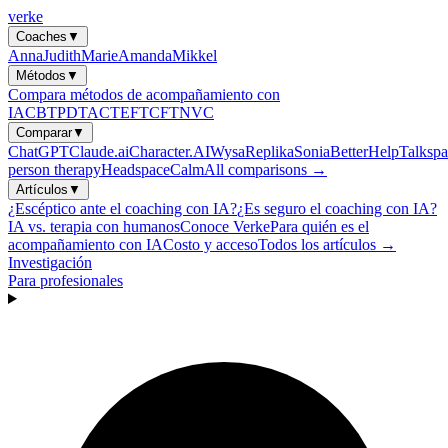
verke
Coaches
▼
Anna
Judith
Marie
Amanda
Mikkel
Métodos
▼
Compara métodos de acompañamiento con
IA
CBT
PDT
ACT
EFT
CFT
NVC
Comparar
▼
ChatGPT
Claude.ai
Character.AI
Wysa
Replika
Sonia
BetterHelp
Talkspa
person therapy
Headspace
Calm
All comparisons →
Artículos
▼
¿Escéptico ante el coaching con IA?
¿Es seguro el coaching con IA?
IA vs. terapia con humanos
Conoce Verke
Para quién es el
acompañamiento con IA
Costo y acceso
Todos los artículos →
Investigación
Para profesionales