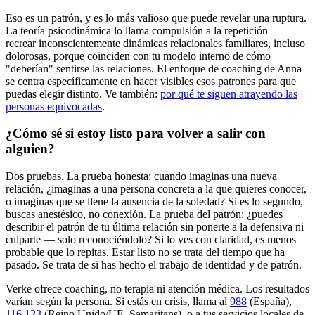
Eso es un patrón, y es lo más valioso que puede revelar una ruptura.
La teoría psicodinámica lo llama compulsión a la repetición —
recrear inconscientemente dinámicas relacionales familiares, incluso
dolorosas, porque coinciden con tu modelo interno de cómo
"deberían" sentirse las relaciones. El enfoque de coaching de Anna
se centra específicamente en hacer visibles esos patrones para que
puedas elegir distinto. Ve también:
por qué te siguen atrayendo las
personas equivocadas
.
¿Cómo sé si estoy listo para volver a salir con
alguien?
Dos pruebas. La prueba honesta: cuando imaginas una nueva
relación, ¿imaginas a una persona concreta a la que quieres conocer,
o imaginas que se llene la ausencia de la soledad? Si es lo segundo,
buscas anestésico, no conexión. La prueba del patrón: ¿puedes
describir el patrón de tu última relación sin ponerte a la defensiva ni
culparte — solo reconociéndolo? Si lo ves con claridad, es menos
probable que lo repitas. Estar listo no se trata del tiempo que ha
pasado. Se trata de si has hecho el trabajo de identidad y de patrón.
Verke ofrece coaching, no terapia ni atención médica. Los resultados
varían según la persona. Si estás en crisis, llama al
988
(España),
116 123
(Reino Unido/UE, Samaritans),
o a tus servicios locales de