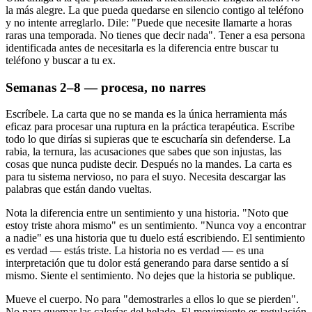
la más alegre. La que pueda quedarse en silencio contigo al teléfono
y no intente arreglarlo. Dile: "Puede que necesite llamarte a horas
raras una temporada. No tienes que decir nada". Tener a esa persona
identificada antes de necesitarla es la diferencia entre buscar tu
teléfono y buscar a tu ex.
Semanas 2–8 — procesa, no narres
Escríbele. La carta que no se manda es la única herramienta más
eficaz para procesar una ruptura en la práctica terapéutica. Escribe
todo lo que dirías si supieras que te escucharía sin defenderse. La
rabia, la ternura, las acusaciones que sabes que son injustas, las
cosas que nunca pudiste decir. Después no la mandes. La carta es
para tu sistema nervioso, no para el suyo. Necesita descargar las
palabras que están dando vueltas.
Nota la diferencia entre un sentimiento y una historia. "Noto que
estoy triste ahora mismo" es un sentimiento. "Nunca voy a encontrar
a nadie" es una historia que tu duelo está escribiendo. El sentimiento
es verdad — estás triste. La historia no es verdad — es una
interpretación que tu dolor está generando para darse sentido a sí
mismo. Siente el sentimiento. No dejes que la historia se publique.
Mueve el cuerpo. No para "demostrarles a ellos lo que se pierden".
No para quemar las calorías del helado. El movimiento es regulación