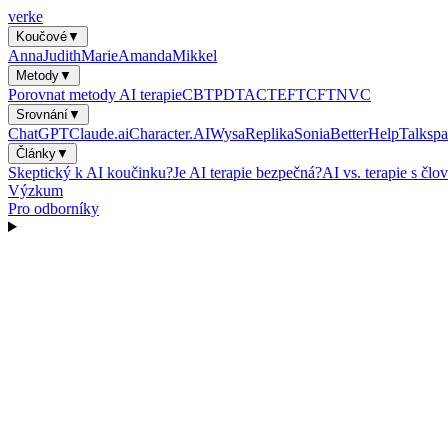
verke
Koučové
▼
Anna
Judith
Marie
Amanda
Mikkel
Metody
▼
Porovnat metody AI terapie
CBT
PDT
ACT
EFT
CFT
NVC
Srovnání
▼
ChatGPT
Claude.ai
Character.AI
Wysa
Replika
Sonia
BetterHelp
Talkspa
Články
▼
Skeptický k AI koučinku?
Je AI terapie bezpečná?
AI vs. terapie s čl
Výzkum
Pro odborníky