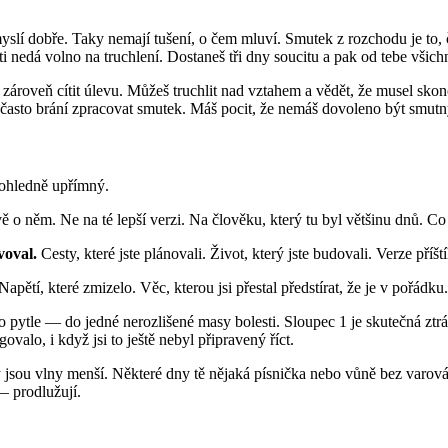
o myslí dobře. Taky nemají tušení, o čem mluví. Smutek z rozchodu je to
ti nedá volno na truchlení. Dostaneš tři dny soucitu a pak od tebe všich
zároveň cítit úlevu. Můžeš truchlit nad vztahem a vědět, že musel skonč
 často brání zpracovat smutek. Máš pocit, že nemáš dovoleno být smutný 
ezohledně upřímný.
 o něm. Ne na té lepší verzi. Na člověku, který tu byl většinu dnů. Co
voval.
Cesty, které jste plánovali. Život, který jste budovali. Verze příšt
Napětí, které zmizelo. Věc, kterou jsi přestal předstírat, že je v pořádku
oho pytle — do jedné nerozlišené masy bolesti. Sloupec 1 je skutečná zt
ovalo, i když jsi to ještě nebyl připravený říct.
jsou vlny menší. Některé dny tě nějaká písnička nebo vůně bez varován
— prodlužují.