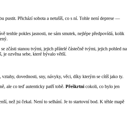
pustit. Přichází sobota a netušíš, co s ní. Tohle není deprese —
ávě tenhle pokles jasnosti, ne sám smutek, nejlépe předpovídá, kolik
tený.
 zčásti stanou tvými, jejich přátelé částečně tvými, jejich pohled na
š, je ozvěna sebe, které bývalo větší.
ztahy, dovednosti, sny, návyky, věci, díky kterým se cítíš jako ty.
ě, ale co teď autenticky patří tobě.
Přeškrtni
cokoli, co bylo jen
, než jsi čekal. Není to selhání. Je to startovní bod. K téhle mapě