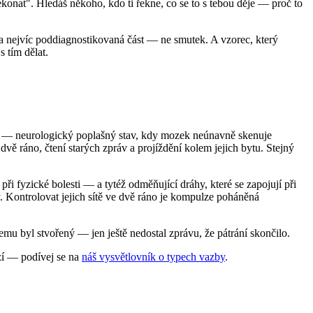
řekonat". Hledáš někoho, kdo ti řekne, co se to s tebou děje — proč to
ta nejvíc poddiagnostikovaná část — ne smutek. A vzorec, který
s tím dělat.
ci — neurologický poplašný stav, kdy mozek neúnavně skenuje
ě ráno, čtení starých zpráv a projíždění kolem jejich bytu. Stejný
při fyzické bolesti — a tytéž odměňující dráhy, které se zapojují při
 Kontrolovat jejich sítě ve dvě ráno je kompulze poháněná
čemu byl stvořený — jen ještě nedostal zprávu, že pátrání skončilo.
azí — podívej se na
náš vysvětlovník o typech vazby
.