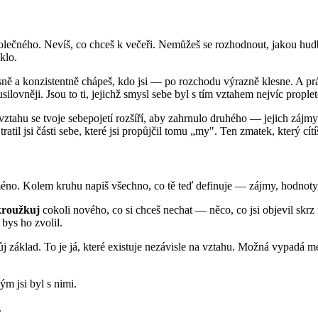
ečného. Nevíš, co chceš k večeři. Nemůžeš se rozhodnout, jakou hudbu 
klo.
 jasně a konzistentně chápeš, kdo jsi — po rozchodu výrazně klesne. A pr
jusilovněji. Jsou to ti, jejichž smysl sebe byl s tím vztahem nejvíc prople
ahu se tvoje sebepojetí rozšíří, aby zahrnulo druhého — jejich zájmy se
ratil jsi části sebe, které jsi propůjčil tomu „my". Ten zmatek, který cítí
éno. Kolem kruhu napiš všechno, co tě teď definuje — zájmy, hodnoty, v
roužkuj
cokoli nového, co si chceš nechat — něco, co jsi objevil skrz n
 bys ho zvolil.
lad. To je já, které existuje nezávisle na vztahu. Možná vypadá menší
ým jsi byl s nimi.
.