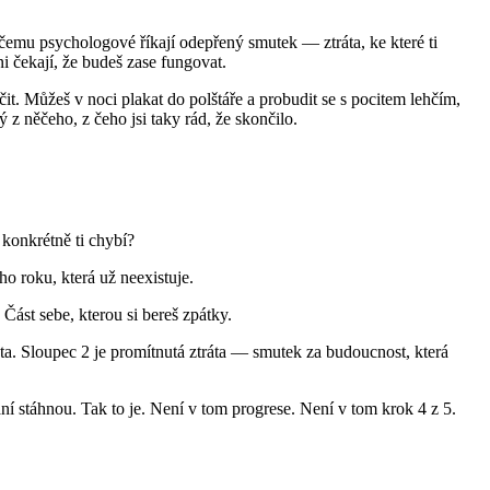
, čemu psychologové říkají odepřený smutek — ztráta, ke které ti
ni čekají, že budeš zase fungovat.
it. Můžeš v noci plakat do polštáře a probudit se s pocitem lehčím,
z něčeho, z čeho jsi taky rád, že skončilo.
 konkrétně ti chybí?
ího roku, která už neexistuje.
. Část sebe, kterou si bereš zpátky.
ráta. Sloupec 2 je promítnutá ztráta — smutek za budoucnost, která
í stáhnou. Tak to je. Není v tom progrese. Není v tom krok 4 z 5.