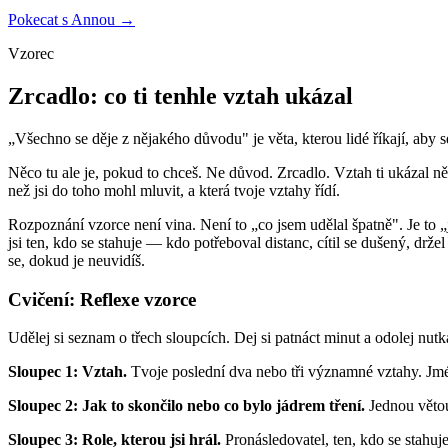
Pokecat s Annou →
Vzorec
Zrcadlo: co ti tenhle vztah ukázal
„Všechno se děje z nějakého důvodu" je věta, kterou lidé říkají, aby se
Něco tu ale je, pokud to chceš. Ne důvod. Zrcadlo. Vztah ti ukázal něc
než jsi do toho mohl mluvit, a která tvoje vztahy řídí.
Rozpoznání vzorce není vina. Není to „co jsem udělal špatně". Je to „ja
jsi ten, kdo se stahuje — kdo potřeboval distanc, cítil se dušený, drž
se, dokud je neuvidíš.
Cvičení: Reflexe vzorce
Udělej si seznam o třech sloupcích. Dej si patnáct minut a odolej nut
Sloupec 1: Vztah.
Tvoje poslední dva nebo tři významné vztahy. Jmén
Sloupec 2: Jak to skončilo nebo co bylo jádrem tření.
Jednou větou
Sloupec 3: Role, kterou jsi hrál.
Pronásledovatel, ten, kdo se stahuj