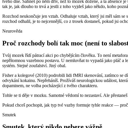
tvého dne. Sáhneš po něm dřív, než to mozek dožene, a ta absence je ta
tak je, jak dlouho to trvá a jestli z toho vyjdeš jako někdo, koho pozn
Rozchod neukončuje jen vztah. Odhaluje vztah, který jsi měl sám se s
rozchod odhalil, je to nejcennější, co z trosek dostaneš, pokud jsi och
Neurověda
Proč rozchody bolí tak moc (není to slabos
Tvůj mozek řídí pátrací akci po chybějícím člověku. To není metaf
nepřítomnou vazebnou postavu. U nemluvňat to vypadá jako pláč a lepe
systém. Stejné zoufalství. Jiný obal.
Fisher a kolegové (2010) podrobili lidi fMRI skenování, zatímco se dív
odvykání kokainu. Nepřeháníš. Prožíváš neurologickou událost, která
dopaminem, ne volba pocházející z tvého charakteru.
Tohle se ti děje v mozku. Samotné vědomí to nezastaví. Ale přestaneš s
Pokud chceš pochopit, jak typ tvé vazby formuje tyhle reakce — proč n
Smutek
Smutek, který nikdo nebere vážně