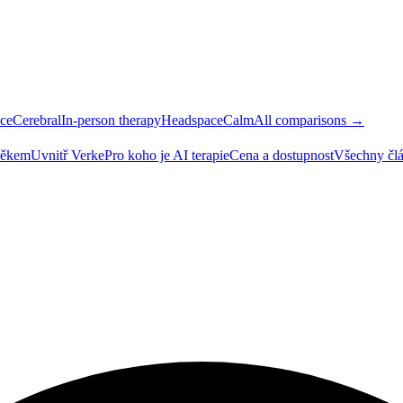
ce
Cerebral
In-person therapy
Headspace
Calm
All comparisons →
ověkem
Uvnitř Verke
Pro koho je AI terapie
Cena a dostupnost
Všechny čl