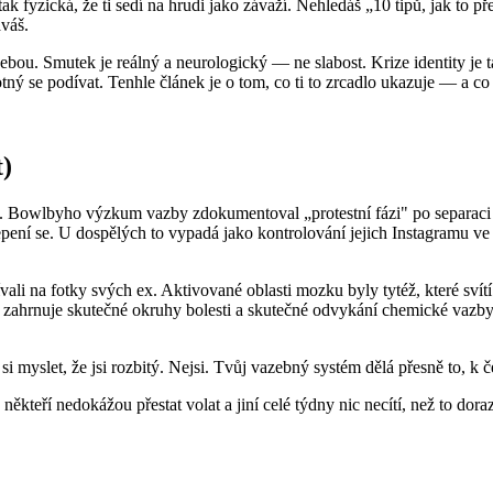
k fyzická, že ti sedí na hrudi jako závaží. Nehledáš „10 tipů, jak to p
áváš.
ebou. Smutek je reálný a neurologický — ne slabost. Krize identity je 
otný se podívat. Tenhle článek je o tom, co ti to zrcadlo ukazuje — a co 
t)
ora. Bowlbyho výzkum vazby zdokumentoval „protestní fázi" po separa
ní se. U dospělých to vypadá jako kontrolování jejich Instagramu ve dv
ali na fotky svých ex. Aktivované oblasti mozku byly tytéž, které svítí 
 zahrnuje skutečné okruhy bolesti a skutečné odvykání chemické vazby.
i myslet, že jsi rozbitý. Nejsi. Tvůj vazebný systém dělá přesně to, k 
ěkteří nedokážou přestat volat a jiní celé týdny nic necítí, než to dor