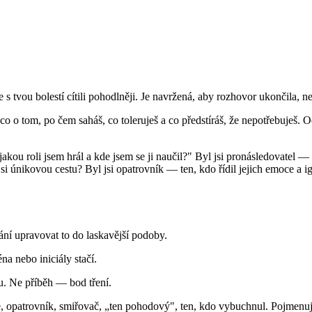
 s tvou bolestí cítili pohodlněji. Je navržená, aby rozhovor ukončila, ne
o o tom, po čem saháš, co toleruješ a co předstíráš, že nepotřebuješ. O
kou roli jsem hrál a kde jsem se ji naučil?" Byl jsi pronásledovatel — t
el si únikovou cestu? Byl jsi opatrovník — ten, kdo řídil jejich emoce a
kání upravovat to do laskavější podoby.
a nebo iniciály stačí.
. Ne příběh — bod tření.
e, opatrovník, smiřovač, „ten pohodový", ten, kdo vybuchnul. Pojmenuj