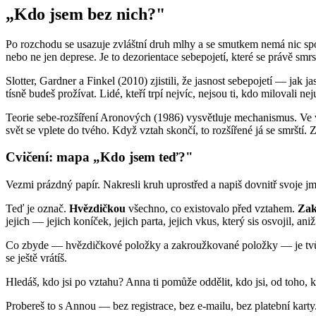
„Kdo jsem bez nich?"
Po rozchodu se usazuje zvláštní druh mlhy a se smutkem nemá nic spol
nebo ne jen deprese. Je to dezorientace sebepojetí, které se právě smrs
Slotter, Gardner a Finkel (2010) zjistili, že jasnost sebepojetí — jak
tísně budeš prožívat. Lidé, kteří trpí nejvíc, nejsou ti, kdo milovali ne
Teorie sebe-rozšíření Aronových (1986) vysvětluje mechanismus. Ve vzt
svět se vplete do tvého. Když vztah skončí, to rozšířené já se smrští. Zt
Cvičení: mapa „Kdo jsem teď?"
Vezmi prázdný papír. Nakresli kruh uprostřed a napiš dovnitř svoje jm
Teď je označ.
Hvězdičkou
všechno, co existovalo před vztahem.
Zak
jejich — jejich koníček, jejich parta, jejich vkus, který sis osvojil, aniž
Co zbyde — hvězdičkové položky a zakroužkované položky — je tvůj zák
se ještě vrátíš.
Hledáš, kdo jsi po vztahu? Anna ti pomůže oddělit, kdo jsi, od toho, k
Probereš to s Annou — bez registrace, bez e-mailu, bez platební karty