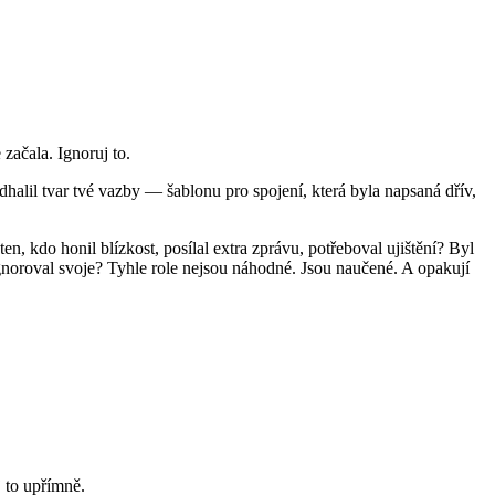
 začala. Ignoruj to.
dhalil tvar tvé vazby — šablonu pro spojení, která byla napsaná dřív,
en, kdo honil blízkost, posílal extra zprávu, potřeboval ujištění? Byl
 ignoroval svoje? Tyhle role nejsou náhodné. Jsou naučené. A opakují
 to upřímně.