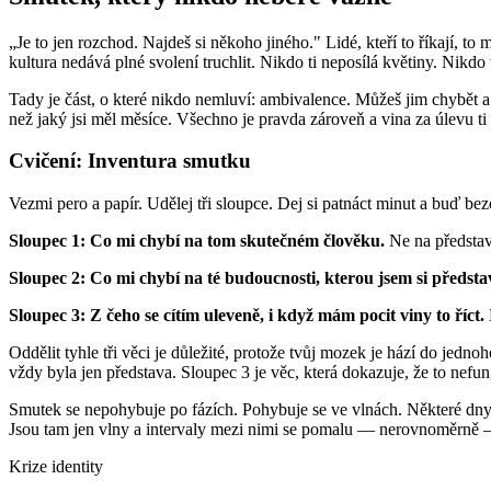
„Je to jen rozchod. Najdeš si někoho jiného." Lidé, kteří to říkají, t
kultura nedává plné svolení truchlit. Nikdo ti neposílá květiny. Nikdo 
Tady je část, o které nikdo nemluví: ambivalence. Můžeš jim chybět a 
než jaký jsi měl měsíce. Všechno je pravda zároveň a vina za úlevu ti
Cvičení: Inventura smutku
Vezmi pero a papír. Udělej tři sloupce. Dej si patnáct minut a buď b
Sloupec 1: Co mi chybí na tom skutečném člověku.
Ne na představě
Sloupec 2: Co mi chybí na té budoucnosti, kterou jsem si předsta
Sloupec 3: Z čeho se cítím uleveně, i když mám pocit viny to říct.
Oddělit tyhle tři věci je důležité, protože tvůj mozek je hází do jedn
vždy byla jen představa. Sloupec 3 je věc, která dokazuje, že to nefung
Smutek se nepohybuje po fázích. Pohybuje se ve vlnách. Některé dny 
Jsou tam jen vlny a intervaly mezi nimi se pomalu — nerovnoměrně 
Krize identity