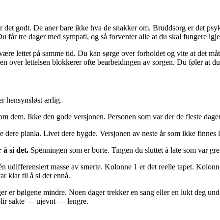
det godt. De aner bare ikke hva de snakker om. Bruddsorg er det psykologe
u får tre dager med sympati, og så forventer alle at du skal fungere igje
e lettet på samme tid. Du kan sørge over forholdet og vite at det måtte
en over lettelsen blokkerer ofte bearbeidingen av sorgen. Du føler at du 
r hensynsløst ærlig.
om dem. Ikke den gode versjonen. Personen som var der de fleste dage
 dere planla. Livet dere bygde. Versjonen av neste år som ikke finnes l
 å si det.
Spenningen som er borte. Tingen du sluttet å late som var grei
én udifferensiert masse av smerte. Kolonne 1 er det reelle tapet. Kolonne 
 klar til å si det ennå.
r er bølgene mindre. Noen dager trekker en sang eller en lukt deg under
blir sakte — ujevnt — lengre.