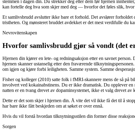
stemmen i dagen din. Du strekker deg etter dem før hjernen innhenter, 
kan fortelle deg hva som skjer med deg — hvorfor det føles slik, hvo
Et samlivsbrudd avslutter ikke bare et forhold. Det avslører forholdet
tristheten. Og mønsteret bruddet avdekket er det mest verdifulle du kan
Nevrovitenskapen
Hvorfor samlivsbrudd gjør så vondt (det er
Hjernen din kjører en lete- og redningsaksjon etter en savnet person.
hjernen skanner ustanselig etter den fraværende tilknytningspersonen
om igjen og kjøre forbi leiligheten. Samme system. Samme desperasj
Fisher og kolleger (2010) satte folk i fMRI-skannere mens de så på
involvert ved kokainabstinens. Du er ikke dramatisk. Du opplever en n
natten er en tvang drevet av dopaminsystemet, ikke et valg drevet av k
Dette er det som skjer i hjernen din. Å vite det vil ikke få det til å sto
har bare ikke fått beskjeden om at søket er over ennå.
Hvis du vil forstå hvordan tilknytningsstilen din former disse reaksjon
Sorgen