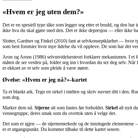
«Hvem er jeg uten dem?»
Det er en spesiell type tåke som legger seg etter et brudd, og den ha
ikke hva du skal gjøre med den. Det er ikke depresjon — eller ikke b
Slotter, Gardner og Finkel (2010) fant at selvkonseptklarhet — hvor tyd
som best forutsier hvor mye lidelse du vil oppleve. De som har det v
Aron og Arons (1986) selvutvidelsesteori forklarer mekanismen. I et fo
måten de ser verden på, folder seg inn i hvordan du ser deg selv. Når f
er ekkoet av et selv som pleide å være større.
Øvelse: «Hvem er jeg nå?»-kartet
Ta et blankt ark. Tegn en sirkel i midten og skriv navnet ditt i den. Ru
som deg.
Marker dem nå.
Stjerne
alt som fantes før forholdet.
Sirkel
alt nytt 
vennegruppe, deres smak som du overtok uten å velge det.
Det som er igjen — de stjernemerkede og de innringede elementene — e
er et utgangspunkt. Du kommer tilbake til dette kartet senere.