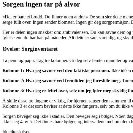
Sorgen ingen tar på alvor
«Det er bare et brudd. Du finner noen andre.» De som sier dette mener 
sørge fullt over. Ingen sender blomster. Ingen gir deg sorgpermisjon. D
Her er delen ingen snakker om: ambivalensen. Du kan savne dem og vær
følelse enn du har hatt på måneder. Alt dette er sant samtidig, og skyld
Øvelse: Sorginventaret
Ta penn og papir. Lag tre kolonner. Gi deg selv femten minutter og væ
Kolonne 1: Hva jeg savner ved den faktiske personen.
Ikke idéen 
Kolonne 2: Hva jeg savner ved fremtiden jeg forestilte meg.
Turene
Kolonne 3: Hva jeg er lettet over, selv om jeg føler meg skyldig for
Å skille disse tre tingene er viktig, for hjernen sauser dem sammen til 
Kolonne 3 er det som beviser at dette ikke fungerte, selv om du ikke var
Sorgen beveger seg ikke i stadier. Den beveger seg i bølger. Noen dage
ikke steg 4 av 5. Det finnes bare bølger, og intervallene mellom dem 
Identitetskrisen