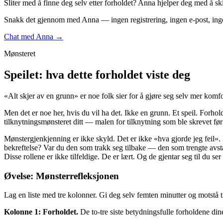
Sliter med å finne deg selv etter forholdet? Anna hjelper deg med å
Snakk det gjennom med Anna — ingen registrering, ingen e-post, ing
Chat med Anna →
Mønsteret
Speilet: hva dette forholdet viste deg
«Alt skjer av en grunn» er noe folk sier for å gjøre seg selv mer komfo
Men det er noe her, hvis du vil ha det. Ikke en grunn. Et speil. Forhol
tilknytningsmønsteret ditt — malen for tilknytning som ble skrevet før
Mønstergjenkjenning er ikke skyld. Det er ikke «hva gjorde jeg feil». 
bekreftelse? Var du den som trakk seg tilbake — den som trengte avst
Disse rollene er ikke tilfeldige. De er lært. Og de gjentar seg til du se
Øvelse: Mønsterrefleksjonen
Lag en liste med tre kolonner. Gi deg selv femten minutter og motstå tra
Kolonne 1: Forholdet.
De to-tre siste betydningsfulle forholdene dine