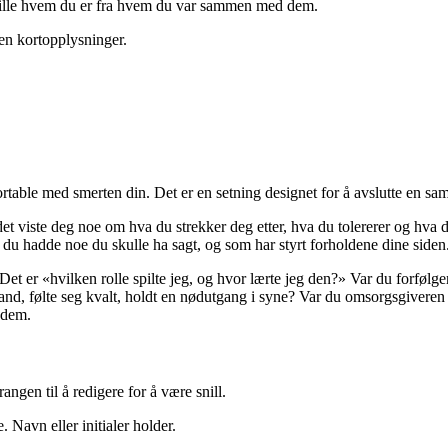
 skille hvem du er fra hvem du var sammen med dem.
en kortopplysninger.
rtable med smerten din. Det er en setning designet for å avslutte en samt
det viste deg noe om hva du strekker deg etter, hva du tolererer og hva 
 du hadde noe du skulle ha sagt, og som har styrt forholdene dine siden
Det er «hvilken rolle spilte jeg, og hvor lærte jeg den?» Var du forføl
and, følte seg kvalt, holdt en nødutgang i syne? Var du omsorgsgivere
r dem.
ngen til å redigere for å være snill.
. Navn eller initialer holder.