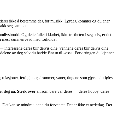
 Du klarer ikke å bestemme deg for musikk. Lørdag kommer og du aner
 trakk seg sammen.
vsbrudd. Og dette fallet i klarhet, ikke tristheten i seg selv, er det
 sin mest sammenvevd med forholdet.
 interessene deres blir delvis dine, vennene deres blir delvis dine,
 delene av deg selv du hadde lånt ut til «oss». Forvirringen du kjenner
, relasjoner, ferdigheter, drømmer, vaner, tingene som gjør at du føles
er deg nå.
Strek over
alt som bare var deres — deres hobby, deres
 Det kan se mindre ut enn du forventet. Det er ikke et nederlag. Det