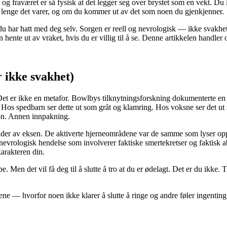
og fraværet er så fysisk at det legger seg over brystet som en vekt. Du 
r lenge det varer, og om du kommer ut av det som noen du gjenkjenner.
 du har hatt med deg selv. Sorgen er reell og nevrologisk — ikke svakhe
 hente ut av vraket, hvis du er villig til å se. Denne artikkelen handle
 ikke svakhet)
 Det er ikke en metafor. Bowlbys tilknytningsforskning dokumenterte en 
. Hos spedbarn ser dette ut som gråt og klamring. Hos voksne ser det u
on. Annen innpakning.
 bilder av eksen. De aktiverte hjerneområdene var de samme som lyser
evrologisk hendelse som involverer faktiske smertekretser og faktisk a
arakteren din.
ppe. Men det vil få deg til å slutte å tro at du er ødelagt. Det er du ikke
ene — hvorfor noen ikke klarer å slutte å ringe og andre føler ingenting