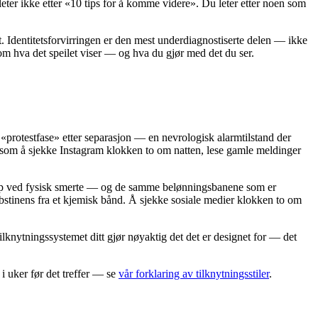
leter ikke etter «10 tips for å komme videre». Du leter etter noen som
t. Identitetsforvirringen er den mest underdiagnostiserte delen — ikke
r om hva det speilet viser — og hva du gjør med det du ser.
«protestfase» etter separasjon — en nevrologisk alarmtilstand der
t som å sjekke Instagram klokken to om natten, lese gamle meldinger
 opp ved fysisk smerte — og de samme belønningsbanene som er
bstinens fra et kjemisk bånd. Å sjekke sosiale medier klokken to om
. Tilknytningssystemet ditt gjør nøyaktig det det er designet for — det
 i uker før det treffer — se
vår forklaring av tilknytningsstiler
.