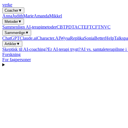
verke
Coacher
▼
Anna
Judith
Marie
Amanda
Mikkel
Metoder
▼
Sammenlign AI-terapimetoder
CBT
PDT
ACT
EFT
CFT
NVC
Sammenlign
▼
ChatGPT
Claude.ai
Character.AI
Wysa
Replika
Sonia
BetterHelp
Talkspa
Artikler
▼
Skeptisk til AI-coaching?
Er AI-terapi trygt?
AI vs. samtaleterapi
Inne i
Forskning
For fagpersoner