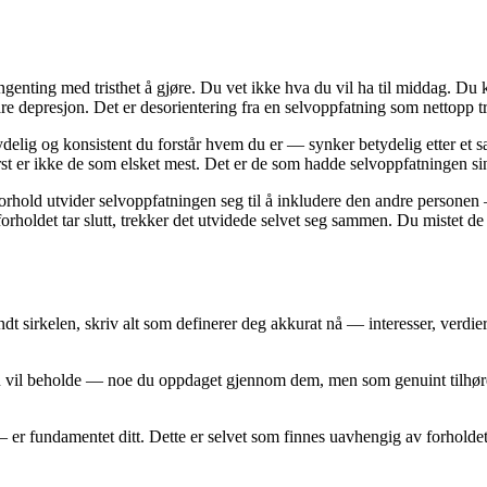
r ingenting med tristhet å gjøre. Du vet ikke hva du vil ha til middag.
are depresjon. Det er desorientering fra en selvoppfatning som nettopp
elig og konsistent du forstår hvem du er — synker betydelig etter et samli
erst er ikke de som elsket mest. Det er de som hadde selvoppfatningen
rhold utvider selvoppfatningen seg til å inkludere den andre personen —
orholdet tar slutt, trekker det utvidede selvet seg sammen. Du mistet de
ndt sirkelen, skriv alt som definerer deg akkurat nå — interesser, verdier
du vil beholde — noe du oppdaget gjennom dem, men som genuint tilhør
r fundamentet ditt. Dette er selvet som finnes uavhengig av forholdet.