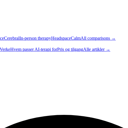
ce
Cerebral
In-person therapy
Headspace
Calm
All comparisons →
 Verke
Hvem passer AI-terapi for
Pris og tilgang
Alle artikler →