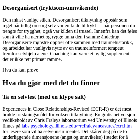
Desorganisert (fryktsom-unnvikende)
Den minst vanlige stilen. Desorganisert tilknytning oppstår som
regel når tidlig omsorg selv var en kilde til frykt — når personen du
trengte for trygghet, også var kilden til trussel. Innenfra kan det føles
som å ville ha nærhet og rygge unna den i samme åndedrag.
Desorganiserte mønstre opptrer ofte sammen med traumehistorikk,
og arbeidet har vanligvis nytte av en traumeinformert terapeut
fremfor selvhjelp alene. Coaching kan være et nyttig supplement;
det er ikke rett primær ramme.
Hva du kan prøve
Hva du gjør med det du finner
Ta en selvtest (med en klype salt)
Experiences in Close Relationships-Revised (ECR-R) er det mest
brukte forskningsmålet for voksen tilknytning. En gratis nettversjon
vedlikeholdt av Chris Fraleys laboratorium ved University of Illinois
finnes på
labs.psychology.illinois.edu/~rcfraley/measures/ecrr.htm
for lesere som vil ha selve instrumentet. Det skårer deg på de to
underliggende dimensjonene (angst og unnvikelse) i stedet for å