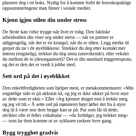
plassere deg i en boks. Nyttig for å komme forbi de horoskopaktige
oppsummeringene man finner i sosiale medier.
Kjenn igjen stilen din under stress
De fleste kan virke trygge når livet er rolig. Den faktiske
arbeidsstilen din viser seg under stress — når en partner er
utilgjengelig, når det er en krangel, når du er sliten. Legg merke til
grepet du tar i de øyeblikkene. Strekker du deg etter kontakt mer
intenst (engstelig), trekker du deg unna (unnvikende), eller veksler
du mellom de to (desorganisert)? Det er din standard triggerrespons,
og det er den det er verdt å jobbe med.
Sett ord på det i øyeblikket
Den enkeltferdigheten som hjelper mest, er metakommentaren: «Min
engstelige side er på akkurat nå, og jeg er ikke sikker på hvor mye
av dette som er ekte.» Eller «Jeg kjenner draget mot å trekke meg,
og jeg vil bli.» Å sette ord på mønsteret høyt løfter det fra å styre
deg til å være noe dere begge kan se på. Par som får til dette,
utvikler ofte et felles vokabular — «du forfølger, jeg trekker meg»
— som lar dem komme ut av syklusen raskere hver gang.
Bygg trygghet gradvis