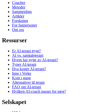
Coacher
Metoder
Sammenlign
Artikler
Forskning
For fagpersoner
Om oss
Ressurser
Er AI-terapi trygt?
AI vs. samtaleterapi
Hvem har nytte av AI-terapi?
Typer AI-terapi
Hva koster AI-terapi?
Inne i Verke
Kom i gang
Alternativer til terapi
FAQ om AI-terapi
Hvilken AI-coach passer for meg?
Selskapet