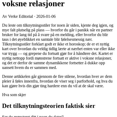
voksne relasjoner
Av Verke Editorial
·
2026-01-06
Du leste om tilknytningsstiler for noen år siden, kjente deg igjen, og
mye falt plutselig på plass — hvorfor du går i panikk når en partner
bruker for lang tid på å svare på en melding, eller hvorfor du blir
taus i det øyeblikket en samtale blir følelsesmessig nær.
Tilknytningsstiler forklart godt er ikke et horoskop; de er et nyttig
kart over hvordan du veldig tidlig lærte at nærhet enten var eller ikke
var trygg — og grepene du fortsatt gjør for å håndtere det. Kartet er
nyttig nettopp fordi mønstrene fortsatt er aktive i voksne relasjoner,
og det er derfor de samme dynamikkene fortsetter å dukke opp
uansett hvem du er sammen med.
Denne artikkelen går gjennom de fire stilene, hvordan hver av dem
pleier å føles innenfra, hvordan de viser seg i parforhold, og hva du
kan gjøre hvis din gjør ting hardere enn du vil at de skal være.
Hva som skjer
Det tilknytningsteorien faktisk sier
Ser du mønsteret ditt i noen du dater?