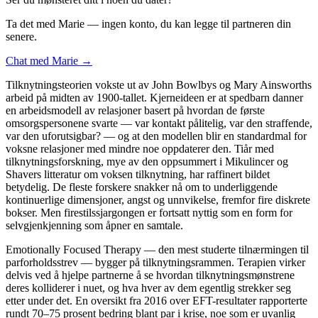
Ta det med Marie — ingen konto, du kan legge til partneren din
senere.
Chat med Marie →
Tilknytningsteorien vokste ut av John Bowlbys og Mary Ainsworths
arbeid på midten av 1900-tallet. Kjerneideen er at spedbarn danner
en arbeidsmodell av relasjoner basert på hvordan de første
omsorgspersonene svarte — var kontakt pålitelig, var den straffende,
var den uforutsigbar? — og at den modellen blir en standardmal for
voksne relasjoner med mindre noe oppdaterer den. Tiår med
tilknytningsforskning, mye av den oppsummert i Mikulincer og
Shavers litteratur om voksen tilknytning, har raffinert bildet
betydelig. De fleste forskere snakker nå om to underliggende
kontinuerlige dimensjoner, angst og unnvikelse, fremfor fire diskrete
bokser. Men firestilssjargongen er fortsatt nyttig som en form for
selvgjenkjenning som åpner en samtale.
Emotionally Focused Therapy — den mest studerte tilnærmingen til
parforholdsstrev — bygger på tilknytningsrammen. Terapien virker
delvis ved å hjelpe partnerne å se hvordan tilknytningsmønstrene
deres kolliderer i nuet, og hva hver av dem egentlig strekker seg
etter under det. En oversikt fra 2016 over EFT-resultater rapporterte
rundt 70–75 prosent bedring blant par i krise, noe som er uvanlig