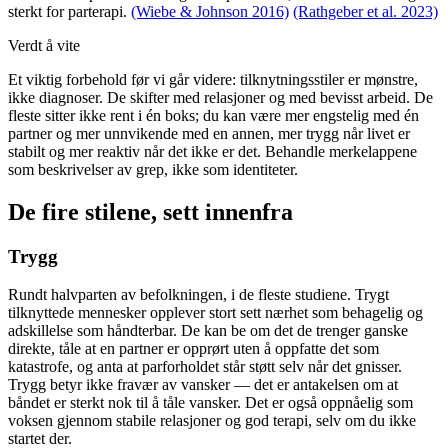
sterkt for parterapi.
(Wiebe & Johnson 2016)
(Rathgeber et al. 2023)
Verdt å vite
Et viktig forbehold før vi går videre: tilknytningsstiler er mønstre,
ikke diagnoser. De skifter med relasjoner og med bevisst arbeid. De
fleste sitter ikke rent i én boks; du kan være mer engstelig med én
partner og mer unnvikende med en annen, mer trygg når livet er
stabilt og mer reaktiv når det ikke er det. Behandle merkelappene
som beskrivelser av grep, ikke som identiteter.
De fire stilene, sett innenfra
Trygg
Rundt halvparten av befolkningen, i de fleste studiene. Trygt
tilknyttede mennesker opplever stort sett nærhet som behagelig og
adskillelse som håndterbar. De kan be om det de trenger ganske
direkte, tåle at en partner er opprørt uten å oppfatte det som
katastrofe, og anta at parforholdet står støtt selv når det gnisser.
Trygg betyr ikke fravær av vansker — det er antakelsen om at
båndet er sterkt nok til å tåle vansker. Det er også oppnåelig som
voksen gjennom stabile relasjoner og god terapi, selv om du ikke
startet der.