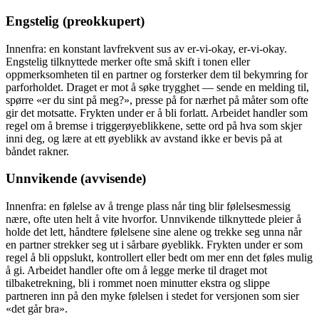
Engstelig (preokkupert)
Innenfra: en konstant lavfrekvent sus av er-vi-okay, er-vi-okay.
Engstelig tilknyttede merker ofte små skift i tonen eller
oppmerksomheten til en partner og forsterker dem til bekymring for
parforholdet. Draget er mot å søke trygghet — sende en melding til,
spørre «er du sint på meg?», presse på for nærhet på måter som ofte
gir det motsatte. Frykten under er å bli forlatt. Arbeidet handler som
regel om å bremse i triggerøyeblikkene, sette ord på hva som skjer
inni deg, og lære at ett øyeblikk av avstand ikke er bevis på at
båndet rakner.
Unnvikende (avvisende)
Innenfra: en følelse av å trenge plass når ting blir følelsesmessig
nære, ofte uten helt å vite hvorfor. Unnvikende tilknyttede pleier å
holde det lett, håndtere følelsene sine alene og trekke seg unna når
en partner strekker seg ut i sårbare øyeblikk. Frykten under er som
regel å bli oppslukt, kontrollert eller bedt om mer enn det føles mulig
å gi. Arbeidet handler ofte om å legge merke til draget mot
tilbaketrekning, bli i rommet noen minutter ekstra og slippe
partneren inn på den myke følelsen i stedet for versjonen som sier
«det går bra».