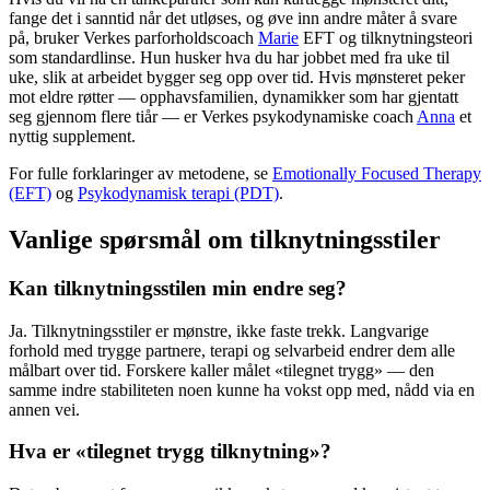
fange det i sanntid når det utløses, og øve inn andre måter å svare
på, bruker Verkes parforholdscoach
Marie
EFT og tilknytningsteori
som standardlinse. Hun husker hva du har jobbet med fra uke til
uke, slik at arbeidet bygger seg opp over tid. Hvis mønsteret peker
mot eldre røtter — opphavsfamilien, dynamikker som har gjentatt
seg gjennom flere tiår — er Verkes psykodynamiske coach
Anna
et
nyttig supplement.
For fulle forklaringer av metodene, se
Emotionally Focused Therapy
(EFT)
og
Psykodynamisk terapi (PDT)
.
Vanlige spørsmål om tilknytningsstiler
Kan tilknytningsstilen min endre seg?
Ja. Tilknytningsstiler er mønstre, ikke faste trekk. Langvarige
forhold med trygge partnere, terapi og selvarbeid endrer dem alle
målbart over tid. Forskere kaller målet «tilegnet trygg» — den
samme indre stabiliteten noen kunne ha vokst opp med, nådd via en
annen vei.
Hva er «tilegnet trygg tilknytning»?