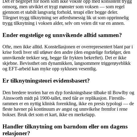
Det er begrepet for noen som ikke vokste opp med konsistent trygg
omsorg, men utviklet et trygt mønster som voksen — som regel
gjennom et stabilt langvarig forhold, terapi eller begge deler.
Tilegnet trygg tilknytning ser atferdsmessig lik ut som opprinnelig
trygg tilknytning i voksen alder, selv om veien dit var en annen.
Ender engstelige og unnvikende alltid sammen?
Ofte, men ikke alltid. Konstellasjonen er overrepresentert blant par i
krise fordi hver stil utløser den andre (den engstelige forfølger, den
unnvikende trekker seg, begge får frykten bekreftet). Det er ikke
skjebne. Bevissthet om dynamikken, langsommere triggerøyeblikk
og EFT-arbeid kan myke opp syklusen vesentlig.
Er tilknytningsteori evidensbasert?
Den bredere teorien har en dyp forskningsbase tilbake til Bowlby og
Ainsworth midt på 1900-tallet, med tiår av replikasjon. Firestils-
rammen er en nyttig klinisk forenkling, ikke en presis typologi — de
fleste havner på kontinuum av angst og unnvikelse fremfor i rene
bokser. Bruk det som et kart, ikke en merkelapp.
Handler tilknytning om barndom eller om dagens
relasjoner?