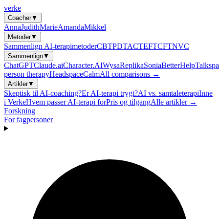
verke
Coacher
▼
Anna
Judith
Marie
Amanda
Mikkel
Metoder
▼
Sammenlign AI-terapimetoder
CBT
PDT
ACT
EFT
CFT
NVC
Sammenlign
▼
ChatGPT
Claude.ai
Character.AI
Wysa
Replika
Sonia
BetterHelp
Talkspa
person therapy
Headspace
Calm
All comparisons →
Artikler
▼
Skeptisk til AI-coaching?
Er AI-terapi trygt?
AI vs. samtaleterapi
Inne
i Verke
Hvem passer AI-terapi for
Pris og tilgang
Alle artikler →
Forskning
For fagpersoner