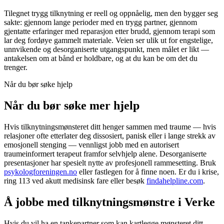
Tilegnet trygg tilknytning er reell og oppnåelig, men den bygger seg
sakte: gjennom lange perioder med en trygg partner, gjennom
gjentatte erfaringer med reparasjon etter brudd, gjennom terapi som
lar deg fordøye gammelt materiale. Veien ser ulik ut for engstelige,
unnvikende og desorganiserte utgangspunkt, men målet er likt —
antakelsen om at bånd er holdbare, og at du kan be om det du
trenger.
Når du bør søke hjelp
Når du bør søke mer hjelp
Hvis tilknytningsmønsteret ditt henger sammen med traume — hvis
relasjoner ofte etterlater deg dissosiert, panisk eller i lange strekk av
emosjonell stenging — vennligst jobb med en autorisert
traumeinformert terapeut framfor selvhjelp alene. Desorganiserte
presentasjoner har spesielt nytte av profesjonell rammesetting. Bruk
psykologforeningen.no
eller fastlegen for å finne noen. Er du i krise,
ring 113 ved akutt medisinsk fare eller besøk
findahelpline.com
.
Å jobbe med tilknytningsmønstre i Verke
Hvis du vil ha en tankepartner som kan kartlegge mønsteret ditt,