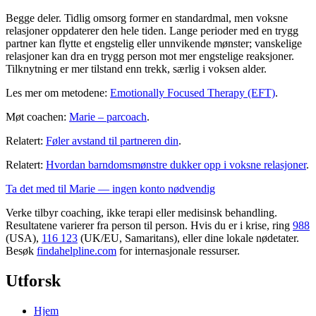
Begge deler. Tidlig omsorg former en standardmal, men voksne
relasjoner oppdaterer den hele tiden. Lange perioder med en trygg
partner kan flytte et engstelig eller unnvikende mønster; vanskelige
relasjoner kan dra en trygg person mot mer engstelige reaksjoner.
Tilknytning er mer tilstand enn trekk, særlig i voksen alder.
Les mer om metodene:
Emotionally Focused Therapy (EFT)
.
Møt coachen:
Marie – parcoach
.
Relatert:
Føler avstand til partneren din
.
Relatert:
Hvordan barndomsmønstre dukker opp i voksne relasjoner
.
Ta det med til Marie — ingen konto nødvendig
Verke tilbyr coaching, ikke terapi eller medisinsk behandling.
Resultatene varierer fra person til person. Hvis du er i krise, ring
988
(USA),
116 123
(UK/EU, Samaritans),
eller dine lokale nødetater.
Besøk
findahelpline.com
for internasjonale ressurser.
Utforsk
Hjem