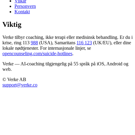
Vilkår
Personvern
Kontakt
Viktig
Verke tilbyr coaching, ikke terapi eller medisinsk behandling. Er du i
krise, ring 113
988
(USA), Samaritans
116 123
(UK/EU), eller dine
lokale nødtjenester. For internasjonale linjer, se
opencounseling.com/suicide-hotlines
.
Verke — AI-coaching tilgjengelig på 55 språk på iOS, Android og
web.
© Verke AB
support@verke.co