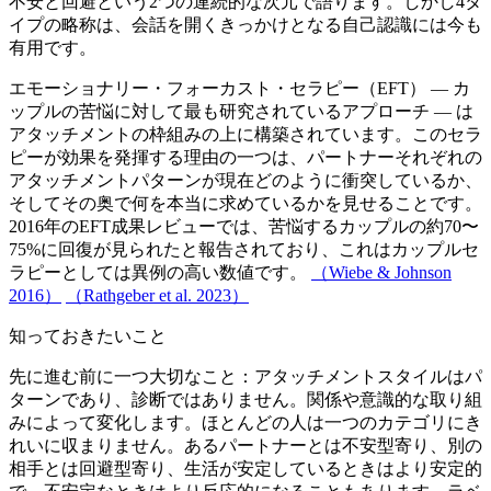
不安と回避という2つの連続的な次元で語ります。しかし4タ
イプの略称は、会話を開くきっかけとなる自己認識には今も
有用です。
エモーショナリー・フォーカスト・セラピー（EFT） — カ
ップルの苦悩に対して最も研究されているアプローチ — は
アタッチメントの枠組みの上に構築されています。このセラ
ピーが効果を発揮する理由の一つは、パートナーそれぞれの
アタッチメントパターンが現在どのように衝突しているか、
そしてその奥で何を本当に求めているかを見せることです。
2016年のEFT成果レビューでは、苦悩するカップルの約70〜
75%に回復が見られたと報告されており、これはカップルセ
ラピーとしては異例の高い数値です。
（Wiebe & Johnson
2016）
（Rathgeber et al. 2023）
知っておきたいこと
先に進む前に一つ大切なこと：アタッチメントスタイルはパ
ターンであり、診断ではありません。関係や意識的な取り組
みによって変化します。ほとんどの人は一つのカテゴリにき
れいに収まりません。あるパートナーとは不安型寄り、別の
相手とは回避型寄り、生活が安定しているときはより安定的