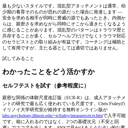
最も少ないスタイルです。混乱型アタッチメントは通常、幼
少期の養育そのものが恐れの源だった場合に発達します —
安全を求める相手が同時に脅威の源でもあったとき。内側か
らは、親密さを求めながら同時にそこから退きたくなるよう
に感じることがあります。混乱型のパターンはトラウマ歴と
共存することが多く、セルフヘルプだけでなくトラウマ対応
のセラピストとの取り組みが有益です。コーチングは補助と
して有用ですが、主たる器としては適切ではありません。
試してみること
わかったことをどう活かすか
セルフテストを試す（参考程度に）
親密な関係の体験尺度改訂版（ECR-R）は、成人アタッチメ
ントの研究で最も広く使われている尺度です。Chris Fraleyの
イリノイ大学研究室が維持する無料オンライン版が
labs.psychology.illinois.edu/~rcfraley/measures/ecrr.htm
で入手可能
です。箱に入れるのではなく、2つの基礎次元（不安と回
避）でスコアを出します。SNSで見かけるような占い的な要