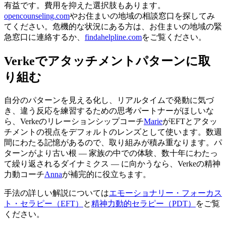
有益です。費用を抑えた選択肢もあります。
opencounseling.com
やお住まいの地域の相談窓口を探してみ
てください。危機的な状況にある方は、お住まいの地域の緊
急窓口に連絡するか、
findahelpline.com
をご覧ください。
Verkeでアタッチメントパターンに取
り組む
自分のパターンを見える化し、リアルタイムで発動に気づ
き、違う反応を練習するための思考パートナーがほしいな
ら、Verkeのリレーションシップコーチ
Marie
がEFTとアタッ
チメントの視点をデフォルトのレンズとして使います。数週
間にわたる記憶があるので、取り組みが積み重なります。パ
ターンがより古い根 — 家族の中での体験、数十年にわたっ
て繰り返されるダイナミクス — に向かうなら、Verkeの精神
力動コーチ
Anna
が補完的に役立ちます。
手法の詳しい解説については
エモーショナリー・フォーカス
ト・セラピー（EFT）
と
精神力動的セラピー（PDT）
をご覧
ください。