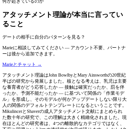
何が起きているのか
アタッチメント理論が本当に言ってい
ること
デートの相手に自分のパターンを見る？
Marieに相談してみてください — アカウント不要、パートナ
ーは後から追加できます。
Marieとチャット →
アタッチメント理論はJohn BowlbyとMary Ainsworthの20世紀
半ばの研究から発展しました。核となる考えは、乳児は主要
な養育者がどう応答したか — 接触は確実だったか、罰を伴
ったか、予測不能だったか — に基づいて関係の「作業モデ
ル」を形成し、そのモデルが何かアップデートしない限り大
人の関係のデフォルトテンプレートになるということです。
MikulincerとShaverの成人アタッチメント文献にまとめられ
た数十年の研究で、この理解は大きく精緻化されました。現
在ほとんどの研究者は、4つの離散的なカテゴリではなく、