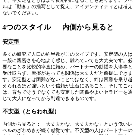
で、不安定なときはより反応的になることもあります。ラベ
ルは「動き」の描写として捉え、アイデンティティとは考え
ないでください。
4つのスタイル — 内側から見ると
安定型
多くの研究で人口の約半数がこのタイプです。安定型の人は
一般に親密さを心地よく感じ、離れていても大丈夫です。必
要なことを比較的率直に頼め、パートナーの動揺を大惨事と
受け取らず、摩擦があっても関係は大丈夫だと前提にできま
す。安定型とは困難がないことではなく、絆は困難を乗り越
えられるほど強いという信頼が土台にあること。そしてこれ
は、育ちでそうでなくても安定した関係やよいセラピーを通
じて大人になってから到達できるものです。
不安型（とらわれ型）
内側から見ると：「大丈夫かな、大丈夫かな」という低いレ
ベルのざわめきが続く感覚です。不安型の人はパートナーの