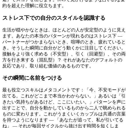
約を超えた理解に役立ちます。
ストレス下での自分のスタイルを認識する
生活が穏やかなときは、ほとんどの人が安定型のように見え
ます。あなたの本当のパターンが現れるのはストレス下 —
パートナーがつかまらないとき、喧嘩のとき、疲れていると
き。そうした瞬間に自分がどう動くかに注目してください。
接触をより強く求める（不安型）、引く（回避型）、その両
方を行き来する（混乱型）？ それがあなたのデフォルトの
反応であり、取り組む価値のあるものです。
その瞬間に名前をつける
最も役立つスキルはメタコメントです：「今、不安モードが
出てる。これがどこまで本当かわからない。」あるいは「引
きたい気持ちがあるけど、ここにいたい。」パターンを声に
出すことで、自分を動かしているものから二人で眺められる
ものに変わります。これがうまくいくカップルは共通の言葉
を持つようになります — 「あなたが追って、私が引いてる
ね」 — それが毎回サイクルから抜け出す時間を短くしま