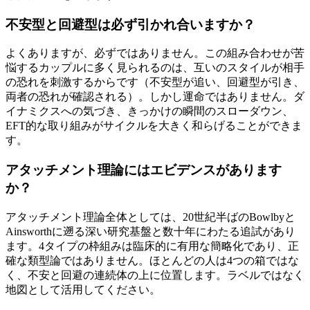
不安型と回避型は必ず引かれ合いますか？
よくありますが、必ずではありません。この組み合わせが苦
悩するカップルに多く見られるのは、互いのスタイルが相手
の恐れを刺激するからです（不安型が追い、回避型が引き、
両者の恐れが確認される）。しかし運命ではありません。ダ
イナミクスへの気づき、きっかけの瞬間のスローダウン、
EFT的な取り組みがサイクルを大きく和らげることができま
す。
アタッチメント理論にはエビデンスがあります
か？
アタッチメント理論全体としては、20世紀半ばのBowlbyと
Ainsworthに遡る深い研究基盤と数十年にわたる追試があり
ます。4タイプの枠組みは臨床的に有用な簡略化であり、正
確な類型論ではありません。ほとんどの人は4つの箱ではな
く、不安と回避の連続体の上に位置します。ラベルではなく
地図として活用してください。