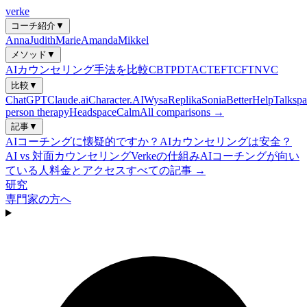
verke
コーチ紹介
▼
Anna
Judith
Marie
Amanda
Mikkel
メソッド
▼
AIカウンセリング手法を比較
CBT
PDT
ACT
EFT
CFT
NVC
比較
▼
ChatGPT
Claude.ai
Character.AI
Wysa
Replika
Sonia
BetterHelp
Talkspa
person therapy
Headspace
Calm
All comparisons →
記事
▼
AIコーチングに懐疑的ですか？
AIカウンセリングは安全？
AI vs 対面カウンセリング
Verkeの仕組み
AIコーチングが向い
ている人
料金とアクセス
すべての記事 →
研究
専門家の方へ