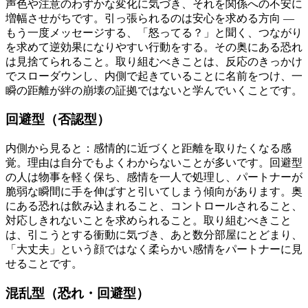
声色や注意のわずかな変化に気づき、それを関係への不安に
増幅させがちです。引っ張られるのは安心を求める方向 —
もう一度メッセージする、「怒ってる？」と聞く、つながり
を求めて逆効果になりやすい行動をする。その奥にある恐れ
は見捨てられること。取り組むべきことは、反応のきっかけ
でスローダウンし、内側で起きていることに名前をつけ、一
瞬の距離が絆の崩壊の証拠ではないと学んでいくことです。
回避型（否認型）
内側から見ると：感情的に近づくと距離を取りたくなる感
覚。理由は自分でもよくわからないことが多いです。回避型
の人は物事を軽く保ち、感情を一人で処理し、パートナーが
脆弱な瞬間に手を伸ばすと引いてしまう傾向があります。奥
にある恐れは飲み込まれること、コントロールされること、
対応しきれないことを求められること。取り組むべきこと
は、引こうとする衝動に気づき、あと数分部屋にとどまり、
「大丈夫」という顔ではなく柔らかい感情をパートナーに見
せることです。
混乱型（恐れ・回避型）