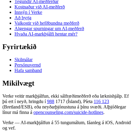
Tegundir AI-meðferðar
Kostnaður við AI-meðferð
Innsýn í Verke
Að byrja
Valkostir við hefðbundna meðferð
Algengar spurningar um AI-meðferð
Hvaða AI-markþjálfi hentar mér?
Fyrirtækið
Skilmálar
Persónuvernd
Hafa samband
Mikilvægt
Verke veitir markþjálfun, ekki sálfræðimeðferð eða læknishjálp. Ef
þú ert í neyð, hringdu í
988
1717 (Ísland), Píeta
116 123
(Bretland/ESB), eða neyðarþjónustuna á þínu svæði. Alþjóðlegar
línur má finna á
opencounseling.com/suicide-hotlines
.
Verke — AI-markþjálfun á 55 tungumálum, fáanleg á iOS, Android
og vef.