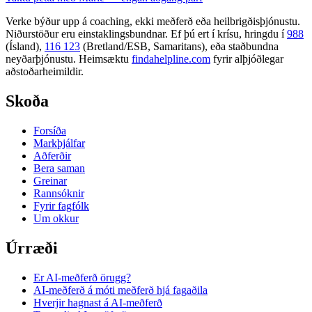
Verke býður upp á coaching, ekki meðferð eða heilbrigðisþjónustu.
Niðurstöður eru einstaklingsbundnar. Ef þú ert í krísu, hringdu í
988
(Ísland),
116 123
(Bretland/ESB, Samaritans),
eða staðbundna
neyðarþjónustu. Heimsæktu
findahelpline.com
fyrir alþjóðlegar
aðstoðarheimildir.
Skoða
Forsíða
Markþjálfar
Aðferðir
Bera saman
Greinar
Rannsóknir
Fyrir fagfólk
Um okkur
Úrræði
Er AI-meðferð örugg?
AI-meðferð á móti meðferð hjá fagaðila
Hverjir hagnast á AI-meðferð