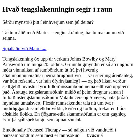
Hvað tengslakenningin segir í raun
Sérðu mynstrið þitt í einhverjum sem þú deitar?
Taktu málið með Marie — engin skráning, bættu makanum við
seinna.
Spjallaðu við Marie →
Tengslakenning óx upp úr verkum Johns Bowlby og Mary
Ainsworth um miðja 20. öldina. Grunnhugmyndin er sú að ungbörn
móta vinnulíkan af samböndum út frá því hvernig
aðalumönnunaraðilar þeirra brugðust við — var snerting áreiðanleg,
var hún refsandi, var hún ófyrirsjáanleg? — og það líkan verður
sjálfgefið mynstur fyrir fullorðinssambönd nema eitthvað uppfæri
það. Áratuga tengslarannsóknir, mikið af þeim dregnar saman í
fullorðinstengslarannsóknum Mikulincers og Shavers, hafa þróað
myndina umtalsvert. Flestir rannsakendur tala nú um tvær
undirliggjandi samfelldar víddir, kvíða og forðun, frekar en fjóra
aðskilda flokka. En fjögurra-stíla skammstöfunin er enn gagnleg
fyrir þá sjálfsþekkingu sem opnar samtal.
Emotionally Focused Therapy — sú nálgun við vandræði í
parasamböndum sem mest er rannsökuð — byggir á