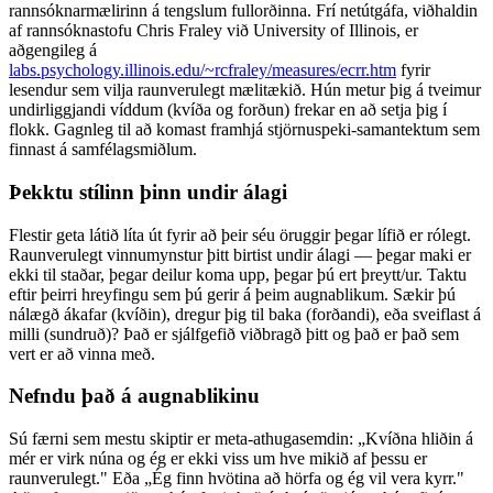
rannsóknarmælirinn á tengslum fullorðinna. Frí netútgáfa, viðhaldin
af rannsóknastofu Chris Fraley við University of Illinois, er
aðgengileg á
labs.psychology.illinois.edu/~rcfraley/measures/ecrr.htm
fyrir
lesendur sem vilja raunverulegt mælitækið. Hún metur þig á tveimur
undirliggjandi víddum (kvíða og forðun) frekar en að setja þig í
flokk. Gagnleg til að komast framhjá stjörnuspeki-samantektum sem
finnast á samfélagsmiðlum.
Þekktu stílinn þinn undir álagi
Flestir geta látið líta út fyrir að þeir séu öruggir þegar lífið er rólegt.
Raunverulegt vinnumynstur þitt birtist undir álagi — þegar maki er
ekki til staðar, þegar deilur koma upp, þegar þú ert þreytt/ur. Taktu
eftir þeirri hreyfingu sem þú gerir á þeim augnablikum. Sækir þú
nálægð ákafar (kvíðin), dregur þig til baka (forðandi), eða sveiflast á
milli (sundruð)? Það er sjálfgefið viðbragð þitt og það er það sem
vert er að vinna með.
Nefndu það á augnablikinu
Sú færni sem mestu skiptir er meta-athugasemdin: „Kvíðna hliðin á
mér er virk núna og ég er ekki viss um hve mikið af þessu er
raunverulegt." Eða „Ég finn hvötina að hörfa og ég vil vera kyrr."