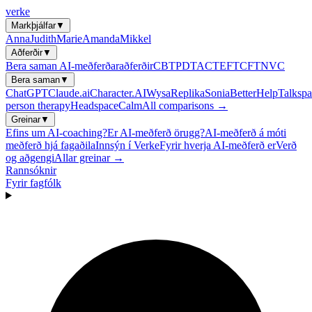
verke
Markþjálfar
▼
Anna
Judith
Marie
Amanda
Mikkel
Aðferðir
▼
Bera saman AI-meðferðaraðferðir
CBT
PDT
ACT
EFT
CFT
NVC
Bera saman
▼
ChatGPT
Claude.ai
Character.AI
Wysa
Replika
Sonia
BetterHelp
Talkspa
person therapy
Headspace
Calm
All comparisons →
Greinar
▼
Efins um AI-coaching?
Er AI-meðferð örugg?
AI-meðferð á móti
meðferð hjá fagaðila
Innsýn í Verke
Fyrir hverja AI-meðferð er
Verð
og aðgengi
Allar greinar →
Rannsóknir
Fyrir fagfólk