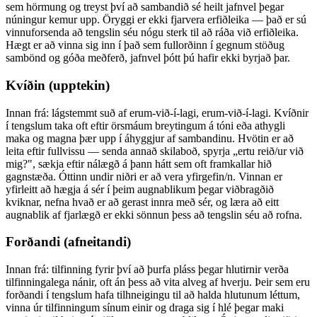
sem hörmung og treyst því að sambandið sé heilt jafnvel þegar
núningur kemur upp. Öryggi er ekki fjarvera erfiðleika — það er sú
vinnuforsenda að tengslin séu nógu sterk til að ráða við erfiðleika.
Hægt er að vinna sig inn í það sem fullorðinn í gegnum stöðug
sambönd og góða meðferð, jafnvel þótt þú hafir ekki byrjað þar.
Kvíðin (upptekin)
Innan frá: lágstemmt suð af erum-við-í-lagi, erum-við-í-lagi. Kvíðnir
í tengslum taka oft eftir örsmáum breytingum á tóni eða athygli
maka og magna þær upp í áhyggjur af sambandinu. Hvötin er að
leita eftir fullvissu — senda annað skilaboð, spyrja „ertu reið/ur við
mig?", sækja eftir nálægð á þann hátt sem oft framkallar hið
gagnstæða. Óttinn undir niðri er að vera yfirgefin/n. Vinnan er
yfirleitt að hægja á sér í þeim augnablikum þegar viðbragðið
kviknar, nefna hvað er að gerast innra með sér, og læra að eitt
augnablik af fjarlægð er ekki sönnun þess að tengslin séu að rofna.
Forðandi (afneitandi)
Innan frá: tilfinning fyrir því að þurfa pláss þegar hlutirnir verða
tilfinningalega nánir, oft án þess að vita alveg af hverju. Þeir sem eru
forðandi í tengslum hafa tilhneigingu til að halda hlutunum léttum,
vinna úr tilfinningum sínum einir og draga sig í hlé þegar maki