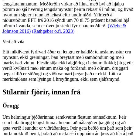
tengslarammanum. Meðferðin virkar að hluta með því að hjálpa
pörum að sjá hvernig tengslamynstur þeirra rekast á í núinu, og hvað
hvort um sig er í raun að leitast eftir undir niðri. Yfirferð á
niðurstöðum EFT frá 2016 sýndi um 70 til 75 prósent batatíðni hjá
pörum í vanda, sem er óvenju sterkt fyrir parameðferð.
(Wiebe &
Johnson 2016)
(Rathgeber o.fl. 2023)
Vert að vita
Eitt mikilvægt fyrirvari áður en lengra er haldið: tengslamynstur eru
mynstur, ekki greiningar. Þau breytast með samböndum og með
markvissri vinnu. Flestir sitja ekki algjörlega í einum flokki; þú gætir
verið kvíðnari með einum maka og forðandi með öðrum, öruggari
þegar lífið er stöðugt og viðkvæmari þegar það er ekki. Líttu á
merkimiðana sem lýsingu á hreyfingum, ekki sem sjálfsmynd.
Stílarnir fjórir, innan frá
Örugg
Um helmingur þjóðarinnar, samkvæmt flestum rannsóknum. Þeir
sem hafa örugg tengsl finna almennt að nálægð er þægileg og að
geta verið í sundur er viðráðanlegt. Þeir geta beðið um það sem þeir
þurfa nokkuð beint, þolað að maki sé í uppnámi án þess að líta á það