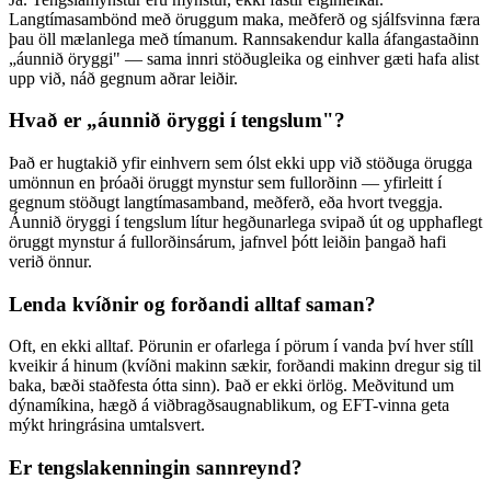
Langtímasambönd með öruggum maka, meðferð og sjálfsvinna færa
þau öll mælanlega með tímanum. Rannsakendur kalla áfangastaðinn
„áunnið öryggi" — sama innri stöðugleika og einhver gæti hafa alist
upp við, náð gegnum aðrar leiðir.
Hvað er „áunnið öryggi í tengslum"?
Það er hugtakið yfir einhvern sem ólst ekki upp við stöðuga örugga
umönnun en þróaði öruggt mynstur sem fullorðinn — yfirleitt í
gegnum stöðugt langtímasamband, meðferð, eða hvort tveggja.
Áunnið öryggi í tengslum lítur hegðunarlega svipað út og upphaflegt
öruggt mynstur á fullorðinsárum, jafnvel þótt leiðin þangað hafi
verið önnur.
Lenda kvíðnir og forðandi alltaf saman?
Oft, en ekki alltaf. Pörunin er ofarlega í pörum í vanda því hver stíll
kveikir á hinum (kvíðni makinn sækir, forðandi makinn dregur sig til
baka, bæði staðfesta ótta sinn). Það er ekki örlög. Meðvitund um
dýnamíkina, hægð á viðbragðsaugnablikum, og EFT-vinna geta
mýkt hringrásina umtalsvert.
Er tengslakenningin sannreynd?