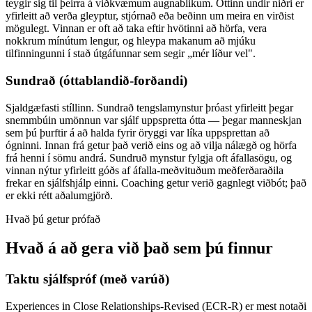
teygir sig til þeirra á viðkvæmum augnablikum. Óttinn undir niðri er
yfirleitt að verða gleyptur, stjórnað eða beðinn um meira en virðist
mögulegt. Vinnan er oft að taka eftir hvötinni að hörfa, vera
nokkrum mínútum lengur, og hleypa makanum að mjúku
tilfinningunni í stað útgáfunnar sem segir „mér líður vel".
Sundrað (óttablandið-forðandi)
Sjaldgæfasti stíllinn. Sundrað tengslamynstur þróast yfirleitt þegar
snemmbúin umönnun var sjálf uppspretta ótta — þegar manneskjan
sem þú þurftir á að halda fyrir öryggi var líka uppsprettan að
ógninni. Innan frá getur það verið eins og að vilja nálægð og hörfa
frá henni í sömu andrá. Sundruð mynstur fylgja oft áfallasögu, og
vinnan nýtur yfirleitt góðs af áfalla-meðvituðum meðferðaraðila
frekar en sjálfshjálp einni. Coaching getur verið gagnlegt viðbót; það
er ekki rétt aðalumgjörð.
Hvað þú getur prófað
Hvað á að gera við það sem þú finnur
Taktu sjálfspróf (með varúð)
Experiences in Close Relationships-Revised (ECR-R) er mest notaði