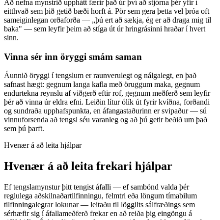
Að nefna mynstrið upphátt færir það úr því að stjórna þér yfir í
eitthvað sem þið getið bæði horft á. Pör sem gera þetta vel þróa oft
sameiginlegan orðaforða — „þú ert að sækja, ég er að draga mig til
baka" — sem leyfir þeim að stíga út úr hringrásinni hraðar í hvert
sinn.
Vinna sér inn öryggi smám saman
Áunnið öryggi í tengslum er raunverulegt og nálgalegt, en það
safnast hægt: gegnum langa kafla með öruggum maka, gegnum
endurtekna reynslu af viðgerð eftir rof, gegnum meðferð sem leyfir
þér að vinna úr eldra efni. Leiðin lítur ólík út fyrir kvíðna, forðandi
og sundraða upphafspunkta, en áfangastaðurinn er svipaður — sú
vinnuforsenda að tengsl séu varanleg og að þú getir beðið um það
sem þú þarft.
Hvenær á að leita hjálpar
Hvenær á að leita frekari hjálpar
Ef tengslamynstur þitt tengist áfalli — ef sambönd valda þér
reglulega aðskilnaðartilfinningu, felmtri eða löngum tímabilum
tilfinningalegrar lokunar — leitaðu til löggilts sálfræðings sem
sérhæfir sig í áfallameðferð frekar en að reiða þig eingöngu á