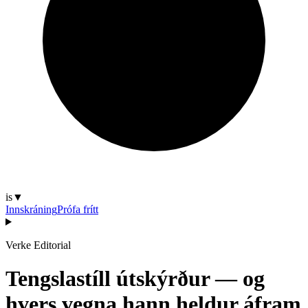
is
▼
Innskráning
Prófa frítt
Verke Editorial
Tengslastíll útskýrður — og
hvers vegna hann heldur áfram