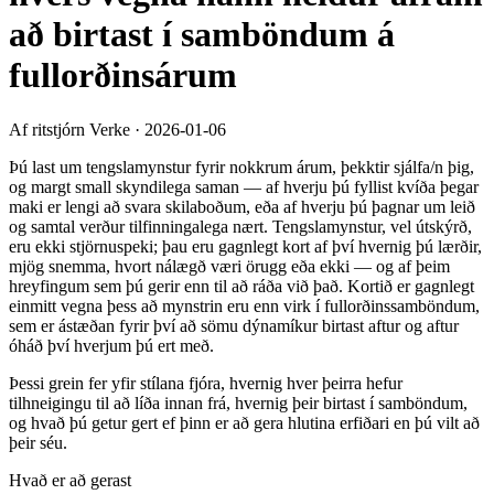
að birtast í samböndum á
fullorðinsárum
Af ritstjórn Verke
·
2026-01-06
Þú last um tengslamynstur fyrir nokkrum árum, þekktir sjálfa/n þig,
og margt small skyndilega saman — af hverju þú fyllist kvíða þegar
maki er lengi að svara skilaboðum, eða af hverju þú þagnar um leið
og samtal verður tilfinningalega nært. Tengslamynstur, vel útskýrð,
eru ekki stjörnuspeki; þau eru gagnlegt kort af því hvernig þú lærðir,
mjög snemma, hvort nálægð væri örugg eða ekki — og af þeim
hreyfingum sem þú gerir enn til að ráða við það. Kortið er gagnlegt
einmitt vegna þess að mynstrin eru enn virk í fullorðinssamböndum,
sem er ástæðan fyrir því að sömu dýnamíkur birtast aftur og aftur
óháð því hverjum þú ert með.
Þessi grein fer yfir stílana fjóra, hvernig hver þeirra hefur
tilhneigingu til að líða innan frá, hvernig þeir birtast í samböndum,
og hvað þú getur gert ef þinn er að gera hlutina erfiðari en þú vilt að
þeir séu.
Hvað er að gerast