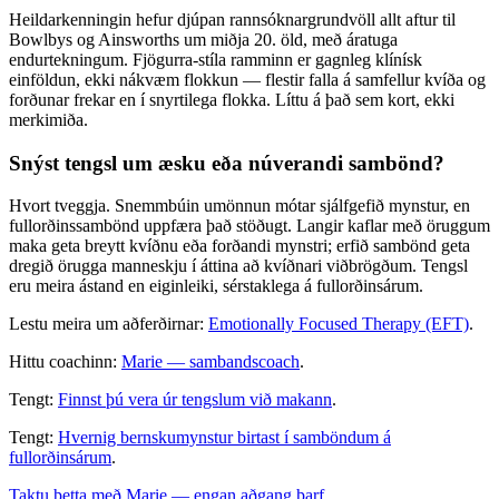
Heildarkenningin hefur djúpan rannsóknargrundvöll allt aftur til
Bowlbys og Ainsworths um miðja 20. öld, með áratuga
endurtekningum. Fjögurra-stíla ramminn er gagnleg klínísk
einföldun, ekki nákvæm flokkun — flestir falla á samfellur kvíða og
forðunar frekar en í snyrtilega flokka. Líttu á það sem kort, ekki
merkimiða.
Snýst tengsl um æsku eða núverandi sambönd?
Hvort tveggja. Snemmbúin umönnun mótar sjálfgefið mynstur, en
fullorðinssambönd uppfæra það stöðugt. Langir kaflar með öruggum
maka geta breytt kvíðnu eða forðandi mynstri; erfið sambönd geta
dregið örugga manneskju í áttina að kvíðnari viðbrögðum. Tengsl
eru meira ástand en eiginleiki, sérstaklega á fullorðinsárum.
Lestu meira um aðferðirnar:
Emotionally Focused Therapy (EFT)
.
Hittu coachinn:
Marie — sambandscoach
.
Tengt:
Finnst þú vera úr tengslum við makann
.
Tengt:
Hvernig bernskumynstur birtast í samböndum á
fullorðinsárum
.
Taktu þetta með Marie — engan aðgang þarf