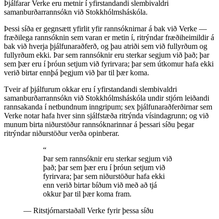
Þjálfarar Verke eru metnir í yfirstandandi slembivaldri
samanburðarrannsókn við Stokkhólmsháskóla.
Þessi síða er gegnsætt yfirlit yfir rannsóknirnar á bak við Verke —
fræðilega rannsóknin sem varan er metin í, ritrýndar fræðiheimildir á
bak við hverja þjálfunaraðferð, og þau atriði sem við fullyrðum og
fullyrðum ekki. Þar sem rannsóknir eru sterkar segjum við það; þar
sem þær eru í þróun setjum við fyrirvara; þar sem útkomur hafa ekki
verið birtar ennþá þegjum við þar til þær koma.
Tveir af þjálfurum okkar eru í yfirstandandi slembivaldri
samanburðarrannsókn við Stokkhólmsháskóla undir stjórn leiðandi
rannsakanda í netbundnum inngripum; sex þjálfunaraðferðirnar sem
Verke notar hafa hver sinn sjálfstæða ritrýnda vísindagrunn; og við
munum birta niðurstöður rannsóknarinnar á þessari síðu þegar
ritrýndar niðurstöður verða opinberar.
“
Þar sem rannsóknir eru sterkar segjum við
það; þar sem þær eru í þróun setjum við
fyrirvara; þar sem niðurstöður hafa ekki
enn verið birtar bíðum við með að tjá
okkur þar til þær koma fram.
—
Ritstjórnarstaðall Verke fyrir þessa síðu