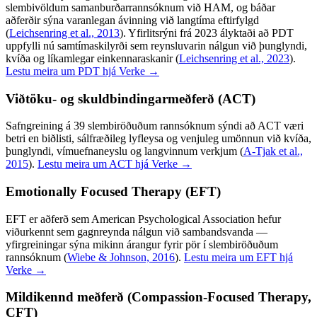
slembivöldum samanburðarrannsóknum við HAM, og báðar
aðferðir sýna varanlegan ávinning við langtíma eftirfylgd
(
Leichsenring et al., 2013
).
Yfirlitsrýni frá 2023 ályktaði að PDT
uppfylli nú samtímaskilyrði sem reynsluvarin nálgun við þunglyndi,
kvíða og líkamlegar einkennaraskanir
(
Leichsenring et al., 2023
).
Lestu meira um PDT hjá Verke →
Viðtöku- og skuldbindingarmeðferð (ACT)
Safngreining á 39 slembiröðuðum rannsóknum sýndi að ACT væri
betri en biðlisti, sálfræðileg lyfleysa og venjuleg umönnun við kvíða,
þunglyndi, vímuefnaneyslu og langvinnum verkjum
(
A-Tjak et al.,
2015
).
Lestu meira um ACT hjá Verke →
Emotionally Focused Therapy (EFT)
EFT er aðferð sem American Psychological Association hefur
viðurkennt sem gagnreynda nálgun við sambandsvanda —
yfirgreiningar sýna mikinn árangur fyrir pör í slembiröðuðum
rannsóknum
(
Wiebe & Johnson, 2016
).
Lestu meira um EFT hjá
Verke →
Mildikennd meðferð (Compassion-Focused Therapy,
CFT)