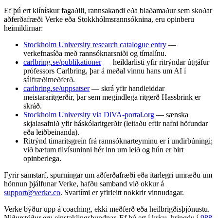
Ef þú ert klínískur fagaðili, rannsakandi eða blaðamaður sem skoðar
aðferðafræði Verke eða Stokkhólmsrannsóknina, eru opinberu
heimildirnar:
Stockholm University research catalogue entry
—
verkefnasíða með rannsóknarsniði og tímalínu.
carlbring.se/publikationer
— heildarlisti yfir ritrýndar útgáfur
prófessors Carlbring, þar á meðal vinnu hans um AI í
sálfræðimeðferð.
carlbring.se/uppsatser
— skrá yfir handleiddar
meistararitgerðir, þar sem megindlega ritgerð Hassbrink er
skráð.
Stockholm University via DiVA-portal.org
— sænska
skjalasafnið yfir háskólaritgerðir (leitaðu eftir nafni höfundar
eða leiðbeinanda).
Ritrýnd tímaritsgrein frá rannsóknarteyminu er í undirbúningi;
við bætum tilvísuninni hér inn um leið og hún er birt
opinberlega.
Fyrir samstarf, spurningar um aðferðafræði eða ítarlegri umræðu um
hönnun þjálfunar Verke, hafðu samband við okkur á
support@verke.co
. Svartími er yfirleitt nokkrir vinnudagar.
Verke býður upp á coaching, ekki meðferð eða heilbrigðisþjónustu.
Niðurstöður eru einstaklingsbundnar. Ef þú ert í krísu, hringdu í
988