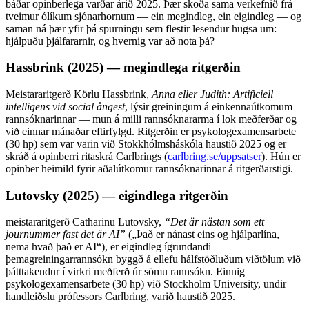
báðar opinberlega varðar árið 2025. Þær skoða sama verkefnið frá
tveimur ólíkum sjónarhornum — ein megindleg, ein eigindleg — og
saman ná þær yfir þá spurningu sem flestir lesendur hugsa um:
hjálpuðu þjálfararnir, og hvernig var að nota þá?
Hassbrink (2025) — megindlega ritgerðin
Meistararitgerð Körlu Hassbrink,
Anna eller Judith: Artificiell
intelligens vid social ångest
, lýsir greiningum á einkennaútkomum
rannsóknarinnar — mun á milli rannsóknararma í lok meðferðar og
við einnar mánaðar eftirfylgd. Ritgerðin er psykologexamensarbete
(30 hp) sem var varin við Stokkhólmsháskóla haustið 2025 og er
skráð á opinberri ritaskrá Carlbrings (
carlbring.se/uppsatser
). Hún er
opinber heimild fyrir aðalútkomur rannsóknarinnar á ritgerðarstigi.
Lutovsky (2025) — eigindlega ritgerðin
meistararitgerð Catharinu Lutovsky,
“Det är nästan som ett
journummer fast det är AI”
(
„Það er nánast eins og hjálparlína,
nema hvað það er AI“
)
, er eigindleg ígrundandi
þemagreiningarrannsókn byggð á ellefu hálfstöðluðum viðtölum við
þátttakendur í virkri meðferð úr sömu rannsókn. Einnig
psykologexamensarbete (30 hp) við Stockholm University, undir
handleiðslu prófessors Carlbring, varið haustið 2025.