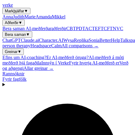
verke
Markþjálfar
▼
Anna
Judith
Marie
Amanda
Mikkel
Aðferðir
▼
Bera saman AI-meðferðaraðferðir
CBT
PDT
ACT
EFT
CFT
NVC
Bera saman
▼
ChatGPT
Claude.ai
Character.AI
Wysa
Replika
Sonia
BetterHelp
Talkspa
person therapy
Headspace
Calm
All comparisons →
Greinar
▼
Efins um AI-coaching?
Er AI-meðferð örugg?
AI-meðferð á móti
meðferð hjá fagaðila
Innsýn í Verke
Fyrir hverja AI-meðferð er
Verð
og aðgengi
Allar greinar →
Rannsóknir
Fyrir fagfólk