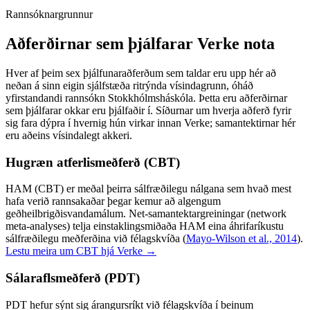
Rannsóknargrunnur
Aðferðirnar sem þjálfarar Verke nota
Hver af þeim sex þjálfunaraðferðum sem taldar eru upp hér að
neðan á sinn eigin sjálfstæða ritrýnda vísindagrunn, óháð
yfirstandandi rannsókn Stokkhólmsháskóla. Þetta eru aðferðirnar
sem þjálfarar okkar eru þjálfaðir í. Síðurnar um hverja aðferð fyrir
sig fara dýpra í hvernig hún virkar innan Verke; samantektirnar hér
eru aðeins vísindalegt akkeri.
Hugræn atferlismeðferð (CBT)
HAM (CBT) er meðal þeirra sálfræðilegu nálgana sem hvað mest
hafa verið rannsakaðar þegar kemur að algengum
geðheilbrigðisvandamálum. Net-samantektargreiningar (network
meta-analyses) telja einstaklingsmiðaða HAM eina áhrifaríkustu
sálfræðilegu meðferðina við félagskvíða
(
Mayo-Wilson et al., 2014
).
Lestu meira um CBT hjá Verke →
Sálaraflsmeðferð (PDT)
PDT hefur sýnt sig árangursríkt við félagskvíða í beinum