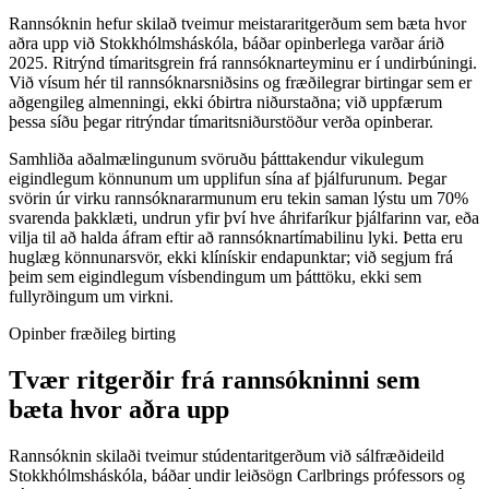
Rannsóknin hefur skilað tveimur meistararitgerðum sem bæta hvor
aðra upp við Stokkhólmsháskóla, báðar opinberlega varðar árið
2025. Ritrýnd tímaritsgrein frá rannsóknarteyminu er í undirbúningi.
Við vísum hér til rannsóknarsniðsins og fræðilegrar birtingar sem er
aðgengileg almenningi, ekki óbirtra niðurstaðna; við uppfærum
þessa síðu þegar ritrýndar tímaritsniðurstöður verða opinberar.
Samhliða aðalmælingunum svöruðu þátttakendur vikulegum
eigindlegum könnunum um upplifun sína af þjálfurunum. Þegar
svörin úr virku rannsóknararmunum eru tekin saman lýstu um 70%
svarenda þakklæti, undrun yfir því hve áhrifaríkur þjálfarinn var, eða
vilja til að halda áfram eftir að rannsóknartímabilinu lyki. Þetta eru
huglæg könnunarsvör, ekki klínískir endapunktar; við segjum frá
þeim sem eigindlegum vísbendingum um þátttöku, ekki sem
fullyrðingum um virkni.
Opinber fræðileg birting
Tvær ritgerðir frá rannsókninni sem
bæta hvor aðra upp
Rannsóknin skilaði tveimur stúdentaritgerðum við sálfræðideild
Stokkhólmsháskóla, báðar undir leiðsögn Carlbrings prófessors og