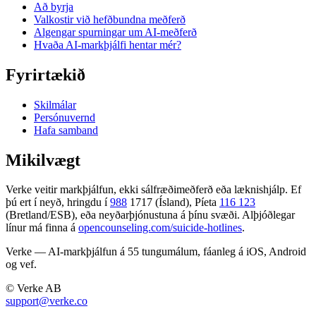
Að byrja
Valkostir við hefðbundna meðferð
Algengar spurningar um AI-meðferð
Hvaða AI-markþjálfi hentar mér?
Fyrirtækið
Skilmálar
Persónuvernd
Hafa samband
Mikilvægt
Verke veitir markþjálfun, ekki sálfræðimeðferð eða læknishjálp. Ef
þú ert í neyð, hringdu í
988
1717 (Ísland), Píeta
116 123
(Bretland/ESB), eða neyðarþjónustuna á þínu svæði. Alþjóðlegar
línur má finna á
opencounseling.com/suicide-hotlines
.
Verke — AI-markþjálfun á 55 tungumálum, fáanleg á iOS, Android
og vef.
© Verke AB
support@verke.co