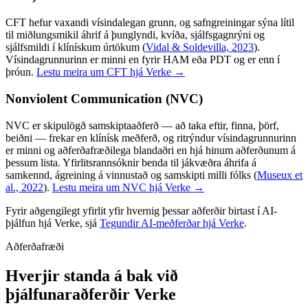
CFT hefur vaxandi vísindalegan grunn, og safngreiningar sýna lítil
til miðlungsmikil áhrif á þunglyndi, kvíða, sjálfsgagnrýni og
sjálfsmildi í klínískum úrtökum
(
Vidal & Soldevilla, 2023
).
Vísindagrunnurinn er minni en fyrir HAM eða PDT og er enn í
þróun.
Lestu meira um CFT hjá Verke →
Nonviolent Communication (NVC)
NVC er skipulögð samskiptaaðferð — að taka eftir, finna, þörf,
beiðni — frekar en klínísk meðferð, og ritrýndur vísindagrunnurinn
er minni og aðferðafræðilega blandaðri en hjá hinum aðferðunum á
þessum lista. Yfirlitsrannsóknir benda til jákvæðra áhrifa á
samkennd, ágreining á vinnustað og samskipti milli fólks
(
Museux et
al., 2022
).
Lestu meira um NVC hjá Verke →
Fyrir aðgengilegt yfirlit yfir hvernig þessar aðferðir birtast í AI-
þjálfun hjá Verke, sjá
Tegundir AI-meðferðar hjá Verke
.
Aðferðafræði
Hverjir standa á bak við
þjálfunaraðferðir Verke