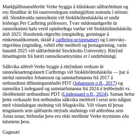
Markþjálfunaraðferðir Verke byggja á klínískum sálfræðiritum og
eru fínstilltar út frá raunverulegum endurgjöfum notenda í stórum
stíl. Slembivalda rannsóknin við Stokkhólmsháskóla er undir
leiðsögn Per Carlbring prófessors. Tvær stúdentaritgerðir úr
rannsókninni hafa verið opinberlega varðar við Stokkhólmsháskóla
árið 2025: Hassbrink-ritgerðin (megindleg, greiningar á
einkennaútkomum, skráð á
carlbring.se/uppsatser
) og Lutovsky-
ritgerðina (eigindleg, viðtöl eftir meðferð og þemagreining, varin
haustið 2025 við sálfræðideild Stockholm University). Ritrýnd
tímaritsgrein frá hærri rannsóknarteyminu er í undirbúningi.
Sálkvika aðferð Verke byggir á ritrýndum verkum úr
rannsóknartengslaneti Carlbrings við Stokkhólmsháskóla — þar á
meðal rannsókn Johansson og samstarfsmanna frá 2017 á
netbundinni tilfinningamiðaðri PDT (
Johansson o.fl., 2017
) og
rannsókn Lindegaard og samstarfsmanna frá 2024 á leiðbeindri vs.
óleiðbeindri netbundinni PDT (
Lindegaard o.fl., 2024
). Saman hefur
þetta verkasafn fest netbundna sálkvika meðferð í sessi sem nálgun
með vísindalegan stuðning við félagskvíða. Við vísum til þessa
tengslanets sem sjálfstæðs ritrýnds stuðnings við aðferðina sem
Anna notar; höfundar þess eru ekki meðlimir Verke-teymisins eða
talsmenn þess.
Gagnsæi