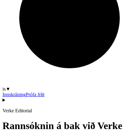
is
▼
Innskráning
Prófa frítt
Verke Editorial
Rannsóknin á bak við Verke