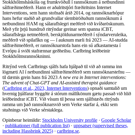
Stokkhólmsháskóla og frumkvöðull í rannsóknum á netbundinni
sálfræðimeðferð. Hann er aðalritstjóri fræðiritsins Internet
Interventions, sem hann stofnaði árið 2014, og rannsóknarhópur
hans hefur staðið að grundvallar slembiröðuðum rannsóknum á
netbundinni HAM og sálaraflslegri meðferð við kvíðaröskunum.
Með yfir þrjú hundruð ritrýndar greinar sem spanna iCBT,
sálaraflslega netmeðferð, berskjöldunarmeðferð í sýndarveruleika,
meðferð við spilafíkn og — í auknum mæli frá 2023 — AI-studda
sálfræðimeðferð, er rannsóknarstofa hans ein sú afkastamesta í
Evrópu á sviði stafrænnar geðheilsu. Carlbring leiðbeinir
Stokkhólmsrannsókninni.
Ritrýnd verk Carlbrings sjálfs hafa hjálpað til við að ramma inn
lögmæti AI í netbundinni sálfræðimeðferð sem rannsóknarstefnu —
til dæmis grein hans frá 2023
A new era in Internet interventions:
The advent of Chat-GPT and AI-assisted therapist guidance
(
Carlbring et al., 2023, Internet Interventions
)
opnaði samtalið um
hvernig þjálfarar byggðir á stórum mállíkönum gætu passað við hlið
leiðbeindrar iCBT. Við vísum til þessa sem sjálfstæðs ritrýnds
ramma um það rannsóknarsvið sem Verke starfar á, ekki sem
stuðnings við Verke sérstaklega.
Opinberar heimildir:
Stockholm University profile
·
Google Scholar
·
publikationer (full publication list)
·
uppsatser (supervised theses,
including Hassbrink 2025)
·
carlbring.se
.