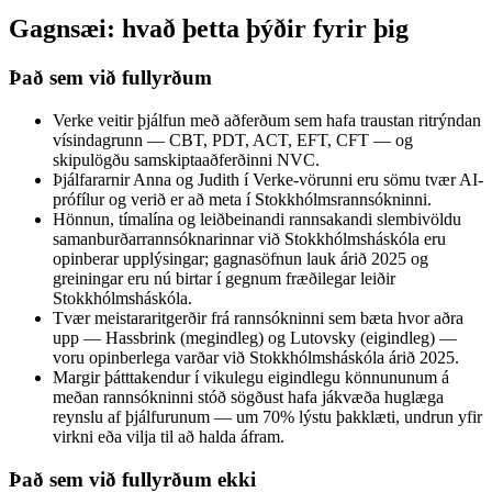
Gagnsæi: hvað þetta þýðir fyrir þig
Það sem við fullyrðum
Verke veitir þjálfun með aðferðum sem hafa traustan ritrýndan
vísindagrunn — CBT, PDT, ACT, EFT, CFT — og
skipulögðu samskiptaaðferðinni NVC.
Þjálfararnir Anna og Judith í Verke-vörunni eru sömu tvær AI-
prófílur og verið er að meta í Stokkhólmsrannsókninni.
Hönnun, tímalína og leiðbeinandi rannsakandi slembivöldu
samanburðarrannsóknarinnar við Stokkhólmsháskóla eru
opinberar upplýsingar; gagnasöfnun lauk árið 2025 og
greiningar eru nú birtar í gegnum fræðilegar leiðir
Stokkhólmsháskóla.
Tvær meistararitgerðir frá rannsókninni sem bæta hvor aðra
upp — Hassbrink (megindleg) og Lutovsky (eigindleg) —
voru opinberlega varðar við Stokkhólmsháskóla árið 2025.
Margir þátttakendur í vikulegu eigindlegu könnununum á
meðan rannsókninni stóð sögðust hafa jákvæða huglæga
reynslu af þjálfurunum — um 70% lýstu þakklæti, undrun yfir
virkni eða vilja til að halda áfram.
Það sem við fullyrðum ekki