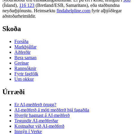
(Ísland),
116 123
(Bretland/ESB, Samaritans),
eða staðbundna
neyðarþjónustu. Heimsæktu
findahelpline.com
fyrir alþjóðlegar
aðstoðarheimildir.
Skoða
Forsíða
Markþjálfar
Aðferðir
Bera saman
Greinar
Rannsóknir
Fyrir fagfólk
Um okkur
Úrræði
Er AI-meðferð örugg?
AI-meðferð á móti meðferð hjá fagaðila
Hverjir hagnast á AI-meðferð
Tegundir AI-meðferðar
Kostnaður við AI-meðferð
Innsýn í Verke