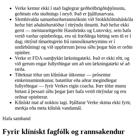
Verke kemur ekki í stað faglegrar geðheilbrigðisþjónustu,
geðmats eða stuðnings í neyð. Það er þjálfunarvara.
Slembivalda samanburðarrannsóknin við Stokkhólmsháskóla
hefur birt aðalniðurstöður í ritrýndu tímariti. Það hefur ekki
gerst — meistararitgerðir Hassbrinks og Lutovsky, sem hafa
verið varðar opinberlega, eru sú fræðilega birting sem til er í
dag; ritrýnd tímaritsgrein frá rannsóknarteyminu er í
undirbúningi og við uppfærum þessa síðu þegar hún er orðin
opinber.
Verke er FDA-samþykkt lækningatæki. Það er ekki rétt, og
við gerum engar fullyrðingar um að um lækningatæki sé að
ræða.
Tilteknar tölur um klínískar útkomur — prósentur
einkennaminnkunar, batatölur eða aðrar megindlegar
fullyrðingar — fyrir Verkes eigin coacha. Þær tölur munu
birtast á þessari síðu þegar þær hafa verið ritrýndar og eru
orðnar opinberar.
Klínískt mat af nokkru tagi. Þjálfarar Verke skima ekki fyrir,
merkja eða meta klínísk vandamál.
Hafa samband
Fyrir klínískt fagfólk og rannsakendur