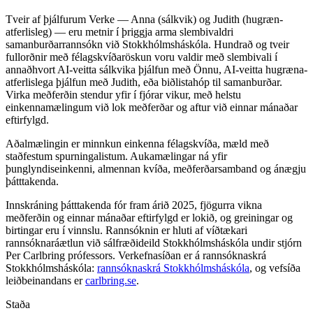
Tveir af þjálfurum Verke — Anna (sálkvik) og Judith (hugræn-
atferlisleg) — eru metnir í þriggja arma slembivaldri
samanburðarrannsókn við Stokkhólmsháskóla. Hundrað og tveir
fullorðnir með félagskvíðaröskun voru valdir með slembivali í
annaðhvort AI-veitta sálkvika þjálfun með Önnu, AI-veitta hugræna-
atferlislega þjálfun með Judith, eða biðlistahóp til samanburðar.
Virka meðferðin stendur yfir í fjórar vikur, með helstu
einkennamælingum við lok meðferðar og aftur við einnar mánaðar
eftirfylgd.
Aðalmælingin er minnkun einkenna félagskvíða, mæld með
staðfestum spurningalistum. Aukamælingar ná yfir
þunglyndiseinkenni, almennan kvíða, meðferðarsamband og ánægju
þátttakenda.
Innskráning þátttakenda fór fram árið 2025, fjögurra vikna
meðferðin og einnar mánaðar eftirfylgd er lokið, og greiningar og
birtingar eru í vinnslu. Rannsóknin er hluti af víðtækari
rannsóknaráætlun við sálfræðideild Stokkhólmsháskóla undir stjórn
Per Carlbring prófessors. Verkefnasíðan er á rannsóknaskrá
Stokkhólmsháskóla:
rannsóknaskrá Stokkhólmsháskóla
, og vefsíða
leiðbeinandans er
carlbring.se
.
Staða