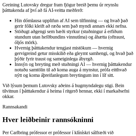
Greining Lutovsky dregur fram fjögur breið þemu úr reynslu
þátttakenda af því að fá AI-veitta meðferð:
Hin dómlausa upplifun af AI sem tilfinning — og hvað það
gerir fólki kleift að ræða sem það myndi annars ekki nefna.
Stöðugt aðgengi sem bæði styrkur (stuðningur á erfiðum
stundum utan hefðbundins vinnutíma) og áhætta (oftraust,
óljós mörk).
Hvernig þátttakendur tengjast mistökum — hvernig
gervigreind getur misskilið eða gleymt samhengi, og hvað það
þýðir fyrir traust og sameiginlega ábyrgð.
Innsýn og breyting með stuðningi AI — hvernig þátttakendur
notuðu samtölin til að koma auga á mynstur, prófa eitthvað
nýtt og koma áþreifanlegum breytingum inn í líf sitt.
Við lýsum þemum Lutovsky aðeins á hugmyndalegu stigi. Bein
tilvitnun í þátttakendur á heima í ritgerð hennar, ekki í markaðsefni
okkar.
Rannsakandi
Hver leiðbeinir rannsókninni
Per Carlbring prófessor er prófessor í klínískri sálfræði við