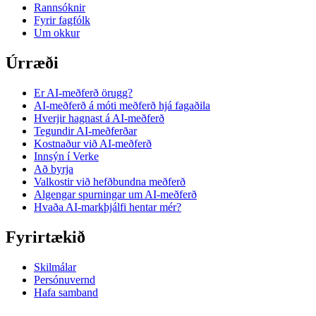
Rannsóknir
Fyrir fagfólk
Um okkur
Úrræði
Er AI-meðferð örugg?
AI-meðferð á móti meðferð hjá fagaðila
Hverjir hagnast á AI-meðferð
Tegundir AI-meðferðar
Kostnaður við AI-meðferð
Innsýn í Verke
Að byrja
Valkostir við hefðbundna meðferð
Algengar spurningar um AI-meðferð
Hvaða AI-markþjálfi hentar mér?
Fyrirtækið
Skilmálar
Persónuvernd
Hafa samband