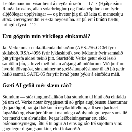
Leiðbeinandinn vísar beint á neyðarúrræði — 1717 (Hjálparsími
Rauða krossins, allan sólarhringinn) og findahelpline.com fyrir
alþjóðlegar upplýsingar — og hvetur þig til að leita til manneskju
strax. Gervigreindin er ekki neyðarlína. Ef þú ert í bráðri hættu,
hringdu fyrst í 112.
Eru gögnin mín virkilega einkamál?
Já. Verke notar enda-til-enda dulkóðun (AES-256-GCM fyrir
skilaboð, RSA-4096 fyrir lyklaskipti), svo lyklarnir fyrir samtalið
þitt yfirgefa aldrei tækið þitt. Starfsfólk Verke getur ekki lesið
samtölin þín, jafnvel með fullan aðgang að miðlurum. Við þurfum
hvorki tölvupóst, símanúmer né greiðsluupplýsingar til að þú getir
hafið samtal. SAFE-05 fer yfir hvað þetta þýðir á einföldu máli.
Gæti AI gefið mér slæm ráð?
Stundum — stór tungumálalíkön búa stundum til hluti eða einfalda
þá um of. Verke notar öryggisnet til að grípa augljósustu áhætturnar
(lyfjaráðgjöf, ranga flokkun á neyðartilfellum, allt sem þarfnast
fagaðila) og vísar þér áfram í mannlega aðhlynningu þegar samtalið
ber merki um alvarleika. Þegar leiðbeiningarnar eru ekki
bráðnauðsynlegar, líttu á tillögur AI eins og ráð frá snjöllum vini:
gagnlegur útgangspunktur, ekki lokaorðið.