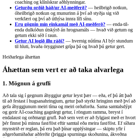
coaching og klínískrar aðhlynningar.
Geturðu orðið háð/ur AI-meðferð?
— heilbrigð notkun,
óheilbrigð notkun og munurinn á því að styðja sig við
verkfæri og því að úthýsa innra lífi sínu.
Eru gögnin mín einkamál með AI-meðferð?
— enda-til-
enda dulkóðun útskýrð án hrognamáls — hvað við getum og
getum ekki séð í raun.
Getur AI logið illu ráði?
— hvernig nútíma AI býr stundum
til hluti, hvaða öryggisnet grípa þá og hvað þú getur gert.
Heiðarlega áhættan
Áhættan sem vert er að taka alvarlega
1. Mögnun á grufli
Að tala sig í gegnum áhyggjur getur leyst þær — eða, ef þú átt það
til að festast í hugsanahringjum, getur það styrkt hringinn með því að
gefa áhyggjunum meiri tíma og meiri orðaforða. Sama samtalsdýpt
og gerir AI-coaching gagnlegt getur, í röngum ramma, breyst í
endalaust og orðmargt grufl. Það sem vert er að fylgjast með er hvort
þér finnst þú minna fast/föst eftir samtal eða meira fast/föst. Ef síðara
mynstrið er reglan, þá eru það þínar upplýsingar — skiptu yfir í
aðgerðamiðaðar aðferðir (þriggja spurninga skoðunina, ákveðna