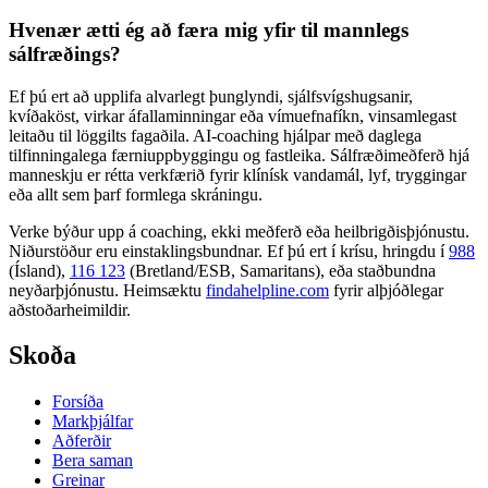
Hvenær ætti ég að færa mig yfir til mannlegs
sálfræðings?
Ef þú ert að upplifa alvarlegt þunglyndi, sjálfsvígshugsanir,
kvíðaköst, virkar áfallaminningar eða vímuefnafíkn, vinsamlegast
leitaðu til löggilts fagaðila. AI-coaching hjálpar með daglega
tilfinningalega færniuppbyggingu og fastleika. Sálfræðimeðferð hjá
manneskju er rétta verkfærið fyrir klínísk vandamál, lyf, tryggingar
eða allt sem þarf formlega skráningu.
Verke býður upp á coaching, ekki meðferð eða heilbrigðisþjónustu.
Niðurstöður eru einstaklingsbundnar. Ef þú ert í krísu, hringdu í
988
(Ísland),
116 123
(Bretland/ESB, Samaritans),
eða staðbundna
neyðarþjónustu. Heimsæktu
findahelpline.com
fyrir alþjóðlegar
aðstoðarheimildir.
Skoða
Forsíða
Markþjálfar
Aðferðir
Bera saman
Greinar