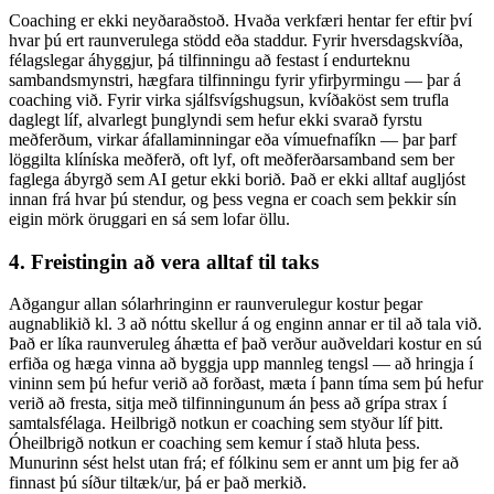
Coaching er ekki neyðaraðstoð. Hvaða verkfæri hentar fer eftir því
hvar þú ert raunverulega stödd eða staddur. Fyrir hversdagskvíða,
félagslegar áhyggjur, þá tilfinningu að festast í endurteknu
sambandsmynstri, hægfara tilfinningu fyrir yfirþyrmingu — þar á
coaching við. Fyrir virka sjálfsvígshugsun, kvíðaköst sem trufla
daglegt líf, alvarlegt þunglyndi sem hefur ekki svarað fyrstu
meðferðum, virkar áfallaminningar eða vímuefnafíkn — þar þarf
löggilta klíníska meðferð, oft lyf, oft meðferðarsamband sem ber
faglega ábyrgð sem AI getur ekki borið. Það er ekki alltaf augljóst
innan frá hvar þú stendur, og þess vegna er coach sem þekkir sín
eigin mörk öruggari en sá sem lofar öllu.
4. Freistingin að vera alltaf til taks
Aðgangur allan sólarhringinn er raunverulegur kostur þegar
augnablikið kl. 3 að nóttu skellur á og enginn annar er til að tala við.
Það er líka raunveruleg áhætta ef það verður auðveldari kostur en sú
erfiða og hæga vinna að byggja upp mannleg tengsl — að hringja í
vininn sem þú hefur verið að forðast, mæta í þann tíma sem þú hefur
verið að fresta, sitja með tilfinningunum án þess að grípa strax í
samtalsfélaga. Heilbrigð notkun er coaching sem styður líf þitt.
Óheilbrigð notkun er coaching sem kemur í stað hluta þess.
Munurinn sést helst utan frá; ef fólkinu sem er annt um þig fer að
finnast þú síður tiltæk/ur, þá er það merkið.