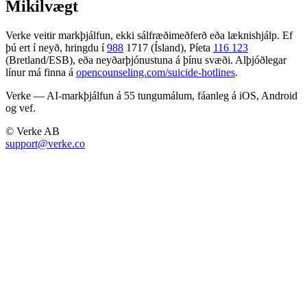
Mikilvægt
Verke veitir markþjálfun, ekki sálfræðimeðferð eða læknishjálp. Ef
þú ert í neyð, hringdu í
988
1717 (Ísland), Píeta
116 123
(Bretland/ESB), eða neyðarþjónustuna á þínu svæði. Alþjóðlegar
línur má finna á
opencounseling.com/suicide-hotlines
.
Verke — AI-markþjálfun á 55 tungumálum, fáanleg á iOS, Android
og vef.
© Verke AB
support@verke.co