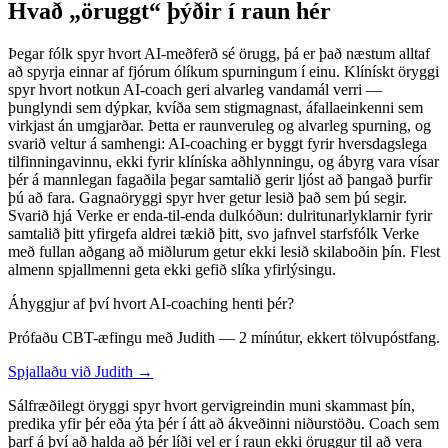
Hvað „öruggt“ þýðir í raun hér
Þegar fólk spyr hvort AI-meðferð sé örugg, þá er það næstum alltaf
að spyrja einnar af fjórum ólíkum spurningum í einu. Klínískt öryggi
spyr hvort notkun AI-coach geri alvarleg vandamál verri —
þunglyndi sem dýpkar, kvíða sem stigmagnast, áfallaeinkenni sem
virkjast án umgjarðar. Þetta er raunveruleg og alvarleg spurning, og
svarið veltur á samhengi: AI-coaching er byggt fyrir hversdagslega
tilfinningavinnu, ekki fyrir klíníska aðhlynningu, og ábyrg vara vísar
þér á mannlegan fagaðila þegar samtalið gerir ljóst að þangað þurfir
þú að fara. Gagnaöryggi spyr hver getur lesið það sem þú segir.
Svarið hjá Verke er enda-til-enda dulkóðun: dulritunarlyklarnir fyrir
samtalið þitt yfirgefa aldrei tækið þitt, svo jafnvel starfsfólk Verke
með fullan aðgang að miðlurum getur ekki lesið skilaboðin þín. Flest
almenn spjallmenni geta ekki gefið slíka yfirlýsingu.
Áhyggjur af því hvort AI-coaching henti þér?
Prófaðu CBT-æfingu með Judith — 2 mínútur, ekkert tölvupóstfang.
Spjallaðu við Judith →
Sálfræðilegt öryggi spyr hvort gervigreindin muni skammast þín,
predika yfir þér eða ýta þér í átt að ákveðinni niðurstöðu. Coach sem
þarf á því að halda að þér líði vel er í raun ekki öruggur til að vera