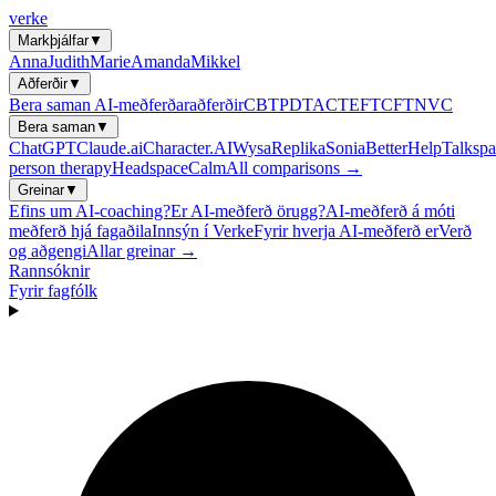
verke
Markþjálfar
▼
Anna
Judith
Marie
Amanda
Mikkel
Aðferðir
▼
Bera saman AI-meðferðaraðferðir
CBT
PDT
ACT
EFT
CFT
NVC
Bera saman
▼
ChatGPT
Claude.ai
Character.AI
Wysa
Replika
Sonia
BetterHelp
Talkspa
person therapy
Headspace
Calm
All comparisons →
Greinar
▼
Efins um AI-coaching?
Er AI-meðferð örugg?
AI-meðferð á móti
meðferð hjá fagaðila
Innsýn í Verke
Fyrir hverja AI-meðferð er
Verð
og aðgengi
Allar greinar →
Rannsóknir
Fyrir fagfólk