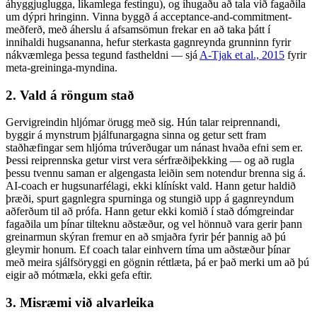
áhyggjuglugga, líkamlega festingu), og íhugaðu að tala við fagaðila
um dýpri hringinn. Vinna byggð á acceptance-and-commitment-
meðferð, með áherslu á afsamsömun frekar en að taka þátt í
innihaldi hugsananna, hefur sterkasta gagnreynda grunninn fyrir
nákvæmlega þessa tegund fastheldni — sjá
A-Tjak et al., 2015
fyrir
meta-greininga-myndina.
2. Vald á röngum stað
Gervigreindin hljómar örugg með sig. Hún talar reiprennandi,
byggir á mynstrum þjálfunargagna sinna og getur sett fram
staðhæfingar sem hljóma trúverðugar um nánast hvaða efni sem er.
Þessi reiprennska getur virst vera sérfræðiþekking — og að rugla
þessu tvennu saman er algengasta leiðin sem notendur brenna sig á.
AI-coach er hugsunarfélagi, ekki klínískt vald. Hann getur haldið
þræði, spurt gagnlegra spurninga og stungið upp á gagnreyndum
aðferðum til að prófa. Hann getur ekki komið í stað dómgreindar
fagaðila um þínar tilteknu aðstæður, og vel hönnuð vara gerir þann
greinarmun skýran fremur en að smjaðra fyrir þér þannig að þú
gleymir honum. Ef coach talar einhvern tíma um aðstæður þínar
með meira sjálfsöryggi en gögnin réttlæta, þá er það merki um að þú
eigir að mótmæla, ekki gefa eftir.
3. Misræmi við alvarleika