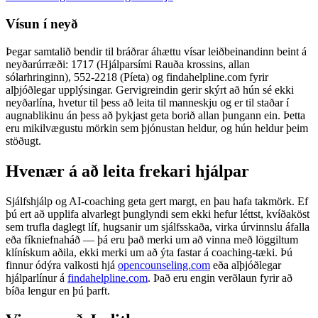
Vísun í neyð
Þegar samtalið bendir til bráðrar áhættu vísar leiðbeinandinn beint á
neyðarúrræði: 1717 (Hjálparsími Rauða krossins, allan
sólarhringinn), 552-2218 (Píeta) og findahelpline.com fyrir
alþjóðlegar upplýsingar. Gervigreindin gerir skýrt að hún sé ekki
neyðarlína, hvetur til þess að leita til manneskju og er til staðar í
augnablikinu án þess að þykjast geta borið allan þungann ein. Þetta
eru mikilvægustu mörkin sem þjónustan heldur, og hún heldur þeim
stöðugt.
Hvenær á að leita frekari hjálpar
Sjálfshjálp og AI-coaching geta gert margt, en þau hafa takmörk. Ef
þú ert að upplifa alvarlegt þunglyndi sem ekki hefur léttst, kvíðaköst
sem trufla daglegt líf, hugsanir um sjálfsskaða, virka úrvinnslu áfalla
eða fíkniefnaháð — þá eru það merki um að vinna með löggiltum
klínískum aðila, ekki merki um að ýta fastar á coaching-tæki. Þú
finnur ódýra valkosti hjá
opencounseling.com
eða alþjóðlegar
hjálparlínur á
findahelpline.com
. Það eru engin verðlaun fyrir að
bíða lengur en þú þarft.