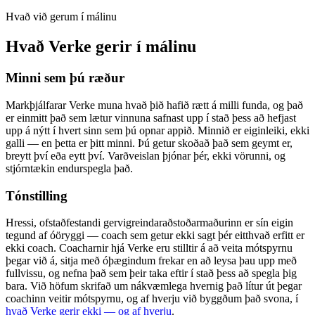
Hvað við gerum í málinu
Hvað Verke gerir í málinu
Minni sem þú ræður
Markþjálfarar Verke muna hvað þið hafið rætt á milli funda, og það
er einmitt það sem lætur vinnuna safnast upp í stað þess að hefjast
upp á nýtt í hvert sinn sem þú opnar appið. Minnið er eiginleiki, ekki
galli — en þetta er þitt minni. Þú getur skoðað það sem geymt er,
breytt því eða eytt því. Varðveislan þjónar þér, ekki vörunni, og
stjórntækin endurspegla það.
Tónstilling
Hressi, ofstaðfestandi gervigreindaraðstoðarmaðurinn er sín eigin
tegund af óöryggi — coach sem getur ekki sagt þér eitthvað erfitt er
ekki coach. Coacharnir hjá Verke eru stilltir á að veita mótspyrnu
þegar við á, sitja með óþægindum frekar en að leysa þau upp með
fullvissu, og nefna það sem þeir taka eftir í stað þess að spegla þig
bara. Við höfum skrifað um nákvæmlega hvernig það lítur út þegar
coachinn veitir mótspyrnu, og af hverju við byggðum það svona, í
hvað Verke gerir ekki — og af hverju
.