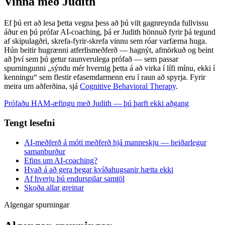
Vinna með Judith
Ef þú ert að lesa þetta vegna þess að þú vilt gagnreynda fullvissu
áður en þú prófar AI-coaching, þá er Judith hönnuð fyrir þá tegund
af skipulagðri, skrefa-fyrir-skrefa vinnu sem róar varfærna huga.
Hún beitir hugrænni atferlismeðferð — hagnýt, afmörkuð og beint
að því sem þú getur raunverulega prófað — sem passar
spurningunni „sýndu mér hvernig þetta á að virka í lífi mínu, ekki í
kenningu“ sem flestir efasemdarmenn eru í raun að spyrja. Fyrir
meira um aðferðina, sjá
Cognitive Behavioral Therapy
.
Prófaðu HAM-æfingu með Judith — þú þarft ekki aðgang
Tengt lesefni
AI-meðferð á móti meðferð hjá manneskju — heiðarlegur
samanburður
Efins um AI-coaching?
Hvað á að gera þegar kvíðahugsanir hætta ekki
Af hverju þú endurspilar samtöl
Skoða allar greinar
Algengar spurningar