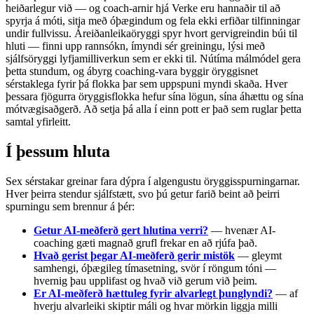
heiðarlegur við — og coach-arnir hjá Verke eru hannaðir til að
spyrja á móti, sitja með óþægindum og fela ekki erfiðar tilfinningar
undir fullvissu. Áreiðanleikaöryggi spyr hvort gervigreindin búi til
hluti — finni upp rannsókn, ímyndi sér greiningu, lýsi með
sjálfsöryggi lyfjamilliverkun sem er ekki til. Nútíma málmódel gera
þetta stundum, og ábyrg coaching-vara byggir öryggisnet
sérstaklega fyrir þá flokka þar sem uppspuni myndi skaða. Hver
þessara fjögurra öryggisflokka hefur sína lögun, sína áhættu og sína
mótvægisaðgerð. Að setja þá alla í einn pott er það sem ruglar þetta
samtal yfirleitt.
Í þessum hluta
Sex sérstakar greinar fara dýpra í algengustu öryggisspurningarnar.
Hver þeirra stendur sjálfstætt, svo þú getur farið beint að þeirri
spurningu sem brennur á þér:
Getur AI-meðferð gert hlutina verri?
— hvenær AI-
coaching gæti magnað grufl frekar en að rjúfa það.
Hvað gerist þegar AI-meðferð gerir mistök
— gleymt
samhengi, óþægileg tímasetning, svör í röngum tóni —
hvernig þau upplifast og hvað við gerum við þeim.
Er AI-meðferð hættuleg fyrir alvarlegt þunglyndi?
— af
hverju alvarleiki skiptir máli og hvar mörkin liggja milli