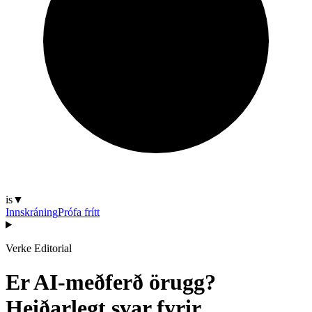
is
▼
Innskráning
Prófa frítt
Verke Editorial
Er AI-meðferð örugg?
Heiðarlegt svar fyrir