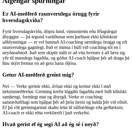
Algengar spurningar
Er AI-meðferð raunverulega örugg fyrir
hversdagskvíða?
Fyrir hversdagskvíða, döpra lund, vinnustreitu eða félagslegar
áhyggjur — þá tegund vanlíðunar sem þarfnast ekki klínískrar
aðhlynningar — er vel hannað AI-coaching sæmilega öruggt og oft
raunverulega gagnlegt. Það er minna í húfi við coaching-tól en í
neyðaraðstoð. Það sem skiptir máli er að vita hvenær á að færa sig
yfir til mannlegs fagaðila, og góður AI-coach hjálpar þér að draga þá
línu skýrt fremur en að gera hana óljósa.
Getur AI-meðferð greint mig?
Nei — Verke greinir ekki, ávísar ekki og kemur ekki í stað
læknismeðferðar. Greining krefst löggilts fagaðila með fullt klínískt
samhengi, formlegt mat og ábyrgð. Verke er coaching:
samræðufélagi sem hjálpar þér að þróa færni og halda þér við efnið.
Ef þú vilt greiningarmat skaltu leita til sálfræðings eða geðlæknis;
AI-coach er ekki rétta verkfærið í það verkefni.
Hvað gerist ef ég segi AI að ég sé í neyð?