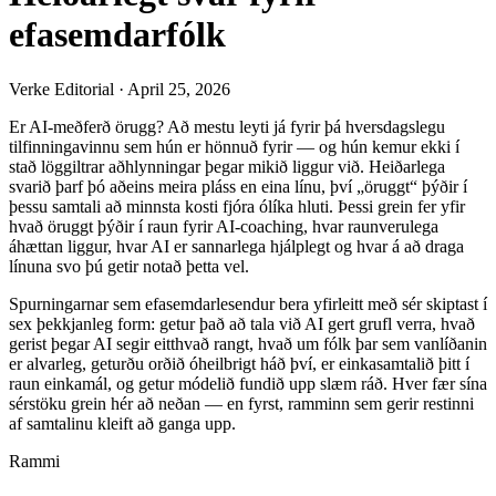
efasemdarfólk
Verke Editorial
·
April 25, 2026
Er AI-meðferð örugg? Að mestu leyti já fyrir þá hversdagslegu
tilfinningavinnu sem hún er hönnuð fyrir — og hún kemur ekki í
stað löggiltrar aðhlynningar þegar mikið liggur við. Heiðarlega
svarið þarf þó aðeins meira pláss en eina línu, því „öruggt“ þýðir í
þessu samtali að minnsta kosti fjóra ólíka hluti. Þessi grein fer yfir
hvað öruggt þýðir í raun fyrir AI-coaching, hvar raunverulega
áhættan liggur, hvar AI er sannarlega hjálplegt og hvar á að draga
línuna svo þú getir notað þetta vel.
Spurningarnar sem efasemdarlesendur bera yfirleitt með sér skiptast í
sex þekkjanleg form: getur það að tala við AI gert grufl verra, hvað
gerist þegar AI segir eitthvað rangt, hvað um fólk þar sem vanlíðanin
er alvarleg, geturðu orðið óheilbrigt háð því, er einkasamtalið þitt í
raun einkamál, og getur módelið fundið upp slæm ráð. Hver fær sína
sérstöku grein hér að neðan — en fyrst, ramminn sem gerir restinni
af samtalinu kleift að ganga upp.
Rammi