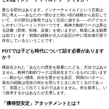
重なる部分はあります。インナーチャイルドという言葉は、
同じ考え——あなたの一部がまだ幼い頃の経験から反応して
いて、その部分は無視ではなく注目に値する——のアクセス
しやすいフレーミングの一つです。精神力動的ワークは異な
る語彙（防衛、転移、反復）を使いますが、根底にある観察
は似ています：初期の経験が大人の反応の中に現在進行形で
存在しているということです。
PDTでは子ども時代について話す必要があります
か？
構造化された「あなたの歴史を順番にたどる」方法ではあり
ません。精神力動的ワークは現在生きているものに従います
——動かない感情、自分を驚かせる反応、関係のパターン。
過去の経験は現在の何かを照らすときに出てくるのであっ
て、宿題として出てくるのではありません。何を探求し、い
つ探求するかはあなたが主導します。
「獲得型安定」アタッチメントとは？