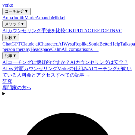
verke
コーチ紹介
▼
Anna
Judith
Marie
Amanda
Mikkel
メソッド
▼
AIカウンセリング手法を比較
CBT
PDT
ACT
EFT
CFT
NVC
比較
▼
ChatGPT
Claude.ai
Character.AI
Wysa
Replika
Sonia
BetterHelp
Talkspa
person therapy
Headspace
Calm
All comparisons →
記事
▼
AIコーチングに懐疑的ですか？
AIカウンセリングは安全？
AI vs 対面カウンセリング
Verkeの仕組み
AIコーチングが向い
ている人
料金とアクセス
すべての記事 →
研究
専門家の方へ