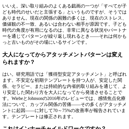
いいえ。深い取り組みのよくある戯画の一つが「すべてが子
ども時代のせいだと主張する」というものですが、そうでは
ありません。現在の関係の困難の多くは、現在のストレス、
価値観の不一致、あるいは合わない相手が原因です。子ども
時代の角度が有用になるのは、非常に異なる状況やパートナ
ーを通じてパターンが繰り返し現れるとき——それは何かも
っと古いものがその場にいるサインです。
大人になってからアタッチメントパターンは変え
られますか？
はい。研究用語では「獲得型安定アタッチメント」と呼ばれ
ます。不安定な初期テンプレートを持つ人が、安定した関
係、セラピー、または持続的な内省的取り組みを通じて、よ
り安定した関わり方を大人になってから発達させることで
す。WiebeとJohnsonの2016年のレビューでは、感情焦点化療
法について、カップル関係の苦痛——その多くがアタッチメ
ントに起因——に対して70～75%の改善率が報告されていま
す。テンプレートは修正されます。
これはインナーチャイルドワークですか？