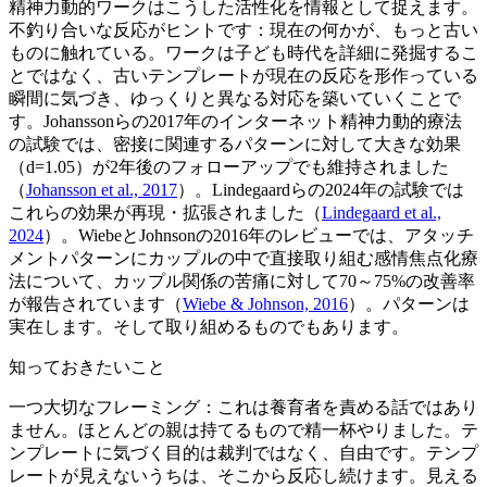
精神力動的ワークはこうした活性化を情報として捉えます。
不釣り合いな反応がヒントです：現在の何かが、もっと古い
ものに触れている。ワークは子ども時代を詳細に発掘するこ
とではなく、古いテンプレートが現在の反応を形作っている
瞬間に気づき、ゆっくりと異なる対応を築いていくことで
す。Johanssonらの2017年のインターネット精神力動的療法
の試験では、密接に関連するパターンに対して大きな効果
（d=1.05）が2年後のフォローアップでも維持されました
（
Johansson et al., 2017
）。Lindegaardらの2024年の試験では
これらの効果が再現・拡張されました（
Lindegaard et al.,
2024
）。WiebeとJohnsonの2016年のレビューでは、アタッチ
メントパターンにカップルの中で直接取り組む感情焦点化療
法について、カップル関係の苦痛に対して70～75%の改善率
が報告されています（
Wiebe & Johnson, 2016
）。パターンは
実在します。そして取り組めるものでもあります。
知っておきたいこと
一つ大切なフレーミング：これは養育者を責める話ではあり
ません。ほとんどの親は持てるもので精一杯やりました。テ
ンプレートに気づく目的は裁判ではなく、自由です。テンプ
レートが見えないうちは、そこから反応し続けます。見える