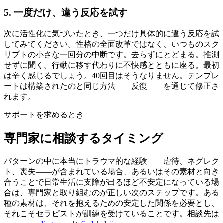
5. 一度だけ、違う反応を試す
次に活性化に気づいたとき、一つだけ具体的に違う反応を試
してみてください。性格の全面改革ではなく、いつものスク
リプトの小さな一回分の中断です。去らずにとどまる。推測
せずに聞く。行動に移す代わりに不快感とともに座る。最初
は辛く感じるでしょう。40回目はそうなりません。テンプレ
ートは構築されたのと同じ方法——反復——を通じて修正さ
れます。
サポートを求めるとき
専門家に相談するタイミング
パターンの中に本当にトラウマ的な経験——虐待、ネグレク
ト、喪失——が含まれている場合、あるいはその素材と向き
合うことで日常生活に支障が出るほど不安定になっている場
合は、専門家と取り組むのが正しい次のステップです。ある
種の素材は、それを抱えるための安定した関係を必要とし、
それこそセラピストが訓練を受けていることです。相談先は