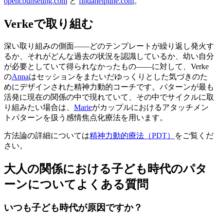
opencounseling.com
と
findahelpline.com
。
Verkeで取り組む
深い取り組みの側面——どのテンプレートが繰り返し発火す
るか、それがどんな過去の状況を認識しているか、幼い自分
が必要としていて得られなかったもの——に対して、Verke
の
Anna
はセッションをまたいだゆっくりとした気づきのた
めにデザインされた精神力動的コーチです。パターンが最も
活発に現在の関係の中で現れていて、その中でサイクルに取
り組みたい場合は、
Marie
がカップルにおけるアタッチメン
トパターンを扱う感情焦点化療法を用います。
方法論の詳細については
精神力動的療法（PDT）
をご覧くだ
さい。
大人の関係における子ども時代のパタ
ーンについてよくある質問
いつも子ども時代が原因ですか？