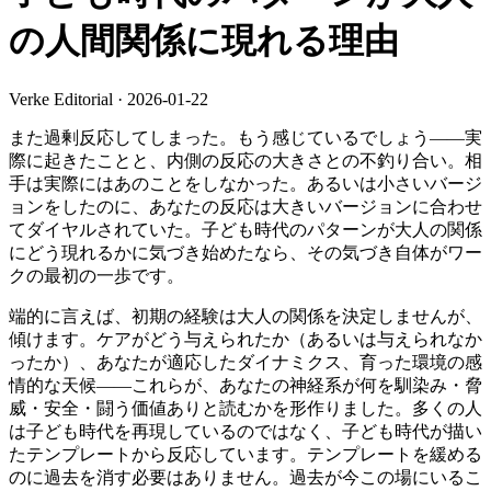
の人間関係に現れる理由
Verke Editorial
·
2026-01-22
また過剰反応してしまった。もう感じているでしょう——実
際に起きたことと、内側の反応の大きさとの不釣り合い。相
手は実際にはあのことをしなかった。あるいは小さいバージ
ョンをしたのに、あなたの反応は大きいバージョンに合わせ
てダイヤルされていた。子ども時代のパターンが大人の関係
にどう現れるかに気づき始めたなら、その気づき自体がワー
クの最初の一歩です。
端的に言えば、初期の経験は大人の関係を決定しませんが、
傾けます。ケアがどう与えられたか（あるいは与えられなか
ったか）、あなたが適応したダイナミクス、育った環境の感
情的な天候——これらが、あなたの神経系が何を馴染み・脅
威・安全・闘う価値ありと読むかを形作りました。多くの人
は子ども時代を再現しているのではなく、子ども時代が描い
たテンプレートから反応しています。テンプレートを緩める
のに過去を消す必要はありません。過去が今この場にいるこ