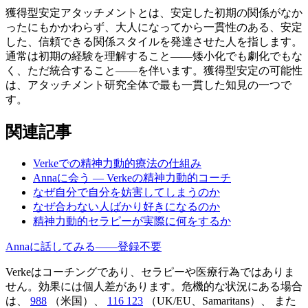
獲得型安定アタッチメントとは、安定した初期の関係がなか
ったにもかかわらず、大人になってから一貫性のある、安定
した、信頼できる関係スタイルを発達させた人を指します。
通常は初期の経験を理解すること——矮小化でも劇化でもな
く、ただ統合すること——を伴います。獲得型安定の可能性
は、アタッチメント研究全体で最も一貫した知見の一つで
す。
関連記事
Verkeでの精神力動的療法の仕組み
Annaに会う — Verkeの精神力動的コーチ
なぜ自分で自分を妨害してしまうのか
なぜ合わない人ばかり好きになるのか
精神力動的セラピーが実際に何をするか
Annaに話してみる——登録不要
Verkeはコーチングであり、セラピーや医療行為ではありま
せん。効果には個人差があります。危機的な状況にある場合
は、
988
（米国）、
116 123
（UK/EU、Samaritans）、
また