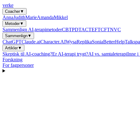
verke
Coacher
▼
Anna
Judith
Marie
Amanda
Mikkel
Metoder
▼
Sammenlign AI-terapimetoder
CBT
PDT
ACT
EFT
CFT
NVC
Sammenlign
▼
ChatGPT
Claude.ai
Character.AI
Wysa
Replika
Sonia
BetterHelp
Talkspa
Artikler
▼
Skeptisk til AI-coaching?
Er AI-terapi trygt?
AI vs. samtaleterapi
Inne i
Forskning
For fagpersoner