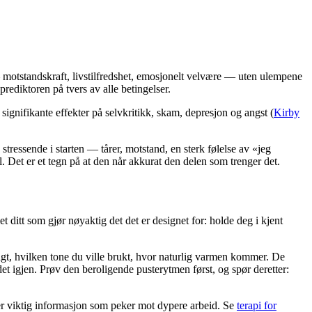
 motstandskraft, livstilfredshet, emosjonelt velvære — uten ulempene
rediktoren på tvers av alle betingelser.
ignifikante effekter på selvkritikk, skam, depresjon og angst
(
Kirby
ressende i starten — tårer, motstand, en sterk følelse av «jeg
il. Det er et tegn på at den når akkurat den delen som trenger det.
 ditt som gjør nøyaktig det det er designet for: holde deg i kjent
gt, hvilken tone du ville brukt, hvor naturlig varmen kommer. De
et igjen. Prøv den beroligende pusterytmen først, og spør deretter:
 er viktig informasjon som peker mot dypere arbeid. Se
terapi for