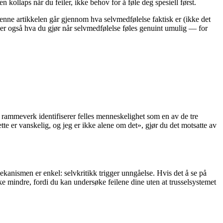
 kollaps når du feiler, ikke behov for å føle deg spesiell først.
Denne artikkelen går gjennom hva selvmedfølelse faktisk er (ikke det
kker også hva du gjør når selvmedfølelse føles genuint umulig — for
 rammeverk identifiserer felles menneskelighet som en av de tre
te er vanskelig, og jeg er ikke alene om det», gjør du det motsatte av
kanismen er enkel: selvkritikk trigger unngåelse. Hvis det å se på
kke mindre, fordi du kan undersøke feilene dine uten at trusselsystemet