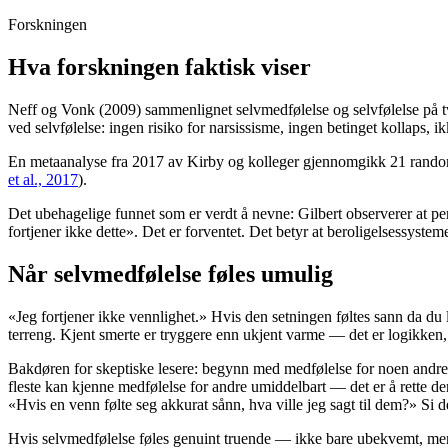
Forskningen
Hva forskningen faktisk viser
Neff og Vonk (2009) sammenlignet selvmedfølelse og selvfølelse på tv
ved selvfølelse: ingen risiko for narsissisme, ingen betinget kollaps, 
En metaanalyse fra 2017 av Kirby og kolleger gjennomgikk 21 randomise
et al., 2017
).
Det ubehagelige funnet som er verdt å nevne: Gilbert observerer at pe
fortjener ikke dette». Det er forventet. Det betyr at beroligelsessystem
Når selvmedfølelse føles umulig
«Jeg fortjener ikke vennlighet.» Hvis den setningen føltes sann da du l
terreng. Kjent smerte er tryggere enn ukjent varme — det er logikken,
Bakdøren for skeptiske lesere: begynn med medfølelse for noen andre.
fleste kan kjenne medfølelse for andre umiddelbart — det er å rette de
«Hvis en venn følte seg akkurat sånn, hva ville jeg sagt til dem?» Si de
Hvis selvmedfølelse føles genuint truende — ikke bare ubekvemt, men 