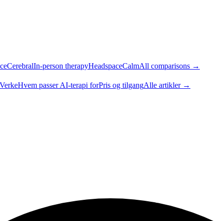
ce
Cerebral
In-person therapy
Headspace
Calm
All comparisons →
 Verke
Hvem passer AI-terapi for
Pris og tilgang
Alle artikler →