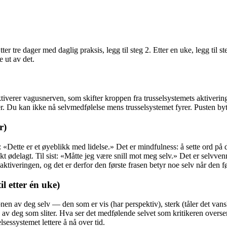
tter tre dager med daglig praksis, legg til steg 2. Etter en uke, legg til 
 ut av det.
n aktiverer vagusnerven, som skifter kroppen fra trusselsystemets aktiver
er. Du kan ikke nå selvmedfølelse mens trusselsystemet fyrer. Pusten byt
r)
t: «Dette er et øyeblikk med lidelse.» Det er mindfulness: å sette ord på d
ødelagt. Til sist: «Måtte jeg være snill mot meg selv.» Det er selvvennli
ktiveringen, og det er derfor den første frasen betyr noe selv når den f
il etter én uke)
en av deg selv — den som er vis (har perspektiv), sterk (tåler det vans
n av deg som sliter. Hva ser det medfølende selvet som kritikeren overser
sessystemet lettere å nå over tid.