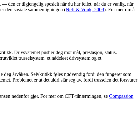
— den er tilgjengelig spesielt når du har feilet, når du er vanlig, når
ller den sosiale sammenligningen
(
Neff & Vonk, 2009
).
For mer om å
ritikk. Drivsystemet pusher deg mot mål, prestasjon, status.
utviklet trusselsystem, et nådeløst drivsystem og et
lde deg årvåken. Selvkritikk føles nødvendig fordi den fungerer som
et. Problemet er at det aldri slår seg av, fordi trusselen det forsvarer
ekvensen nedenfor gjør. For mer om CFT-tilnærmingen, se
Compassion