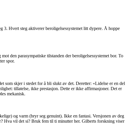
steg 3. Hvert steg aktiverer beroligelsessystemet litt dypere. Å hoppe
ing mot den parasympatiske tilstanden der beroligelsessystemet bor. To
ter spor.
et som skjer i stedet for å bli slukt av det. Deretter: «Lidelse er en del
ghet: tillatelse, ikke prestasjon. Dette er ikke affirmasjoner. Det er
øles mekanisk.
kelige) og varm (bryr seg genuint). Ikke en fantasi. Versjonen av deg
? Hva vil det si? Bruk fem til ti minutter her. Gilberts forskning viser