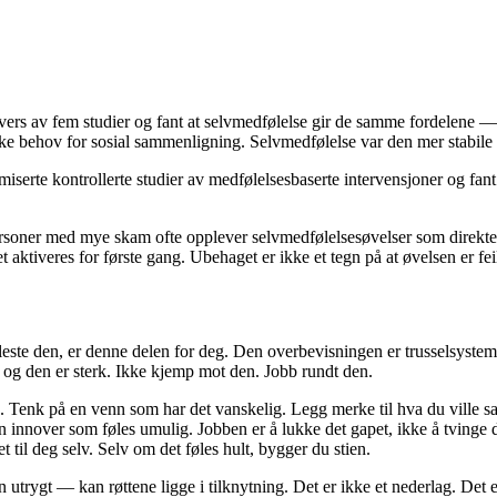
ers av fem studier og fant at selvmedfølelse gir de samme fordelene —
ikke behov for sosial sammenligning. Selvmedfølelse var den mer stabile p
rte kontrollerte studier av medfølelsesbaserte intervensjoner og fant s
rsoner med mye skam ofte opplever selvmedfølelsesøvelser som direkte st
et aktiveres for første gang. Ubehaget er ikke et tegn på at øvelsen er fe
este den, er denne delen for deg. Den overbevisningen er trusselsystemet
 og den er sterk. Ikke kjemp mot den. Jobb rundt den.
 Tenk på en venn som har det vanskelig. Legg merke til hva du ville sa
n innover som føles umulig. Jobben er å lukke det gapet, ikke å tvinge d
t til deg selv. Selv om det føles hult, bygger du stien.
utrygt — kan røttene ligge i tilknytning. Det er ikke et nederlag. Det