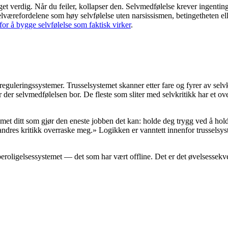
nget verdig. Når du feiler, kollapser den. Selvmedfølelse krever ingenting 
elværefordelene som høy selvfølelse uten narsissismen, betingetheten e
for å bygge selvfølelse som faktisk virker
.
guleringssystemer. Trusselsystemet skanner etter fare og fyrer av selvk
r selvmedfølelsen bor. De fleste som sliter med selvkritikk har et over
stemet ditt som gjør den eneste jobben det kan: holde deg trygg ved å ho
dres kritikk overraske meg.» Logikken er vanntett innenfor trusselsystem
e beroligelsessystemet — det som har vært offline. Det er det øvelsess