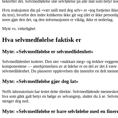
bekrefter det. Selvmedfølelse slår selvfølelse på alle mål som betyr noe
Hvis reaksjonen din på «vær snill med deg selv» er «jeg fortjener ikke
du tror), hvorfor den indre kritikeren ikke gir seg (det er ikke perso
noen gjør den det, og den informasjonen er viktig, ikke et nederlag.
Myte vs. virkelighet
Hva selvmedfølelse faktisk er
Myte: «Selvmedfølelse er selvmedlidenhet»
Selvmedlidenhet isolerer. Den sier «stakkars meg» og trekker veggene 
komponentene — anerkjennelsen av at lidelse er en del av det å være me
selvmedlidenhet. Du plasserer opplevelsen din innenfor en delt mennesk
Myte: «Selvmedfølelse gjør deg lat»
Neffs laboratorium har testet dette direkte. Selvmedfølende mennesker
hva som gikk galt betyr en bølge av selvangrep, slutter du å se. Selvme
stenger deg ned.
Myte: «Selvmedfølelse er bare selvfølelse med en finere