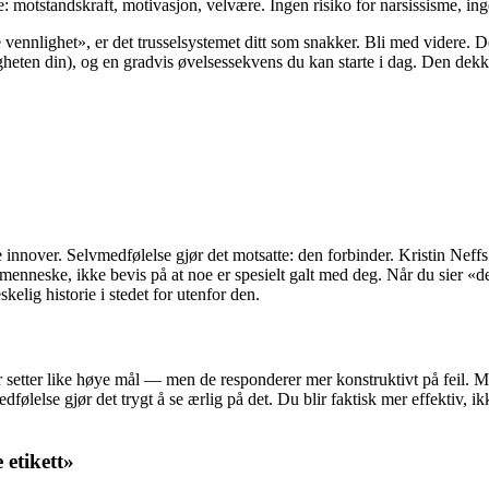
: motstandskraft, motivasjon, velvære. Ingen risiko for narsissisme, ingen
 vennlighet», er det trusselsystemet ditt som snakker. Bli med videre. 
nligheten din), og en gradvis øvelsessekvens du kan starte i dag. Den de
innover. Selvmedfølelse gjør det motsatte: den forbinder. Kristin Neffs
nneske, ikke bevis på at noe er spesielt galt med deg. Når du sier «det
elig historie i stedet for utenfor den.
 setter like høye mål — men de responderer mer konstruktivt på feil. Me
dfølelse gjør det trygt å se ærlig på det. Du blir faktisk mer effektiv, i
 etikett»