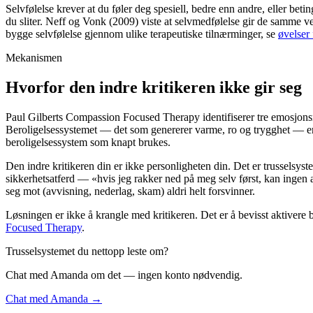
Selvfølelse krever at du føler deg spesiell, bedre enn andre, eller beti
du sliter. Neff og Vonk (2009) viste at selvmedfølelse gir de samme v
bygge selvfølelse gjennom ulike terapeutiske tilnærminger, se
øvelser 
Mekanismen
Hvorfor den indre kritikeren ikke gir seg
Paul Gilberts Compassion Focused Therapy identifiserer tre emosjonsre
Beroligelsessystemet — det som genererer varme, ro og trygghet — er de
beroligelsessystem som knapt brukes.
Den indre kritikeren din er ikke personligheten din. Det er trusselsy
sikkerhetsatferd — «hvis jeg rakker ned på meg selv først, kan ingen an
seg mot (avvisning, nederlag, skam) aldri helt forsvinner.
Løsningen er ikke å krangle med kritikeren. Det er å bevisst aktiver
Focused Therapy
.
Trusselsystemet du nettopp leste om?
Chat med Amanda om det — ingen konto nødvendig.
Chat med Amanda →