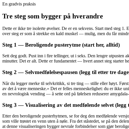
En gradvis praksis
Tre steg som bygger på hverandre
Dette er ikke tre isolerte øvelser. De er en sekvens. Start med steg 1. E
over steg er som å strekke en kald muskel — mulig, men du får mindre
Steg 1 — Beroligende pusterytme (start her, alltid)
Sett deg godt. Pust inn i fire tellinger, ut i seks. Den lengre utpuste
minutter. Det er alt. Dette er fundamentet — hvert annet steg starter h
Steg 2 — Selvmedfølelsespausen (legg til etter tre dage
Når du legger merke til selvkritikk, si tre ting — stille eller høyt. Førs
av det å være menneske.» Det er felles menneskelighet: du er ikke unikt 
en nevrologisk vending — å sette ord på følelsen reduserer amygdala-a
Steg 3 — Visualisering av det medfølende selvet (legg t
Etter den beroligende pusterhytmen, se for deg den medfølende versjon
som ville trøstet en venn uten å nøle. Fra det ståstedet, se på den dele
at denne visualiseringen bygger nevrale forbindelser som gjør beroligel