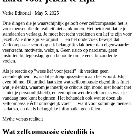
Verke Editorial
·
May 5, 2025
Drie dingen die je waarschijnlijk gelooft over zelfcompassie: het is
voor mensen die de realiteit niet aankunnen. Het betekent dat je je
standaarden verlaagt. Je moet het recht verdienen om lief te zijn voor
jezelf. Alle drie zijn ze onjuist — en het onderzoek bewijst dat.
Zelfcompassie scoort op elk belangrijk vlak beter dan eigenwaarde:
veerkracht, motivatie, welzijn. Geen risico op narcisme, geen
instorten bij tegenslag, geen behoefte om je eerst bijzonder te
voelen.
Als je reactie op "wees lief voor jezelf" "ik verdien geen
vriendelijkheid" is, is dat je dreigingssysteem aan het woord. Blijf
even bij me. Dit artikel laat zien wat zelfcompassie eigenlijk is (niet
wat je denkt), waarom je innerlijke criticus zijn mond niet houdt (het
is niet je persoonlijkheid), en een opbouwende oefenreeks waar je
vandaag mee kunt beginnen. Het behandelt ook wat te doen als
zelfcompassie écht onmogelijk voelt — want voor sommige mensen
is dat zo, en dat is belangrijke informatie, geen falen.
Mythe versus realiteit
Wat zelfcompassie eigenlijk is