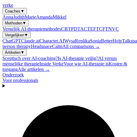
verke
Coaches
▼
Anna
Judith
Marie
Amanda
Mikkel
Methoden
▼
Vergelijk AI-therapiemethodes
CBT
PDT
ACT
EFT
CFT
NVC
Vergelijken
▼
ChatGPT
Claude.ai
Character.AI
Wysa
Replika
Sonia
BetterHelp
Talkspa
person therapy
Headspace
Calm
All comparisons →
Artikelen
▼
Sceptisch over AI-coaching?
Is AI-therapie veilig?
AI versus
menselijke therapie
Inside Verke
Voor wie AI-therapie is
Kosten &
toegang
Alle artikelen →
Onderzoek
Voor professionals