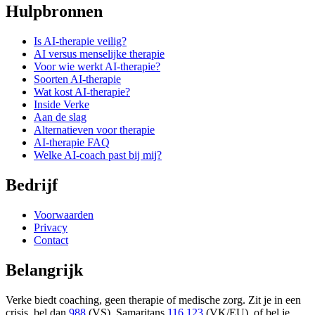
Hulpbronnen
Is AI-therapie veilig?
AI versus menselijke therapie
Voor wie werkt AI-therapie?
Soorten AI-therapie
Wat kost AI-therapie?
Inside Verke
Aan de slag
Alternatieven voor therapie
AI-therapie FAQ
Welke AI-coach past bij mij?
Bedrijf
Voorwaarden
Privacy
Contact
Belangrijk
Verke biedt coaching, geen therapie of medische zorg. Zit je in een
crisis, bel dan
988
(VS), Samaritans
116 123
(VK/EU), of bel je