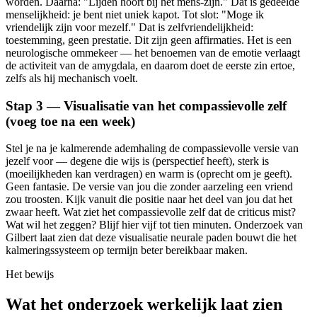
worden. Daarna: "Lijden hoort bij het mens-zijn." Dat is gedeelde
menselijkheid: je bent niet uniek kapot. Tot slot: "Moge ik
vriendelijk zijn voor mezelf." Dat is zelfvriendelijkheid:
toestemming, geen prestatie. Dit zijn geen affirmaties. Het is een
neurologische ommekeer — het benoemen van de emotie verlaagt
de activiteit van de amygdala, en daarom doet de eerste zin ertoe,
zelfs als hij mechanisch voelt.
Stap 3 — Visualisatie van het compassievolle zelf
(voeg toe na een week)
Stel je na je kalmerende ademhaling de compassievolle versie van
jezelf voor — degene die wijs is (perspectief heeft), sterk is
(moeilijkheden kan verdragen) en warm is (oprecht om je geeft).
Geen fantasie. De versie van jou die zonder aarzeling een vriend
zou troosten. Kijk vanuit die positie naar het deel van jou dat het
zwaar heeft. Wat ziet het compassievolle zelf dat de criticus mist?
Wat wil het zeggen? Blijf hier vijf tot tien minuten. Onderzoek van
Gilbert laat zien dat deze visualisatie neurale paden bouwt die het
kalmeringssysteem op termijn beter bereikbaar maken.
Het bewijs
Wat het onderzoek werkelijk laat zien