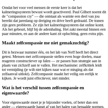
Omdat het voor veel mensen de eerste keer is dat het
kalmeringssysteem bewust wordt geactiveerd. Paul Gilbert noemt dit
de "compassion cry" — die ontstaat als warmte een deel van jou
bereikt dat jarenlang op dreiging en drive heeft gedraaid. De tranen
zijn geen probleem. Ze zijn het kalmeringssysteem dat online komt.
Als het gebeurt, blijf bij de ademhaling. Het zakt meestal binnen een
paar minuten, en aan de andere kant zit opluchting, geen extra pijn.
Maakt zelfcompassie me niet gemakzuchtig?
Dit is bezwaar nummer één, en het lab van Neff heeft het direct
getest. Mensen met zelfcompassie stellen even hoge doelen, maar
reageren constructiever op falen — ze passen hun strategie aan in
plaats van zichzelf aan te vallen. Het mechanisme: zelfkritiek leidt
tot vermijding (je wilt niet kijken naar wat er misging als dat
zelfaanval uitlokt). Zelfcompassie maakt het veilig om eerlijk te
kijken. Je wordt juist effectiever, niet minder.
Wat is het verschil tussen zelfcompassie en
eigenwaarde?
Voor eigenwaarde moet je je bijzonder voelen, of beter dan een
ander — eigenwaarde hangt af van het halen van bepaalde normen.