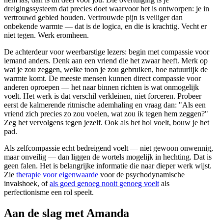
dreigingssysteem dat precies doet waarvoor het is ontworpen: je in
vertrouwd gebied houden. Vertrouwde pijn is veiliger dan
onbekende warmte — dat is de logica, en die is krachtig. Vecht er
niet tegen. Werk eromheen.
De achterdeur voor weerbarstige lezers: begin met compassie voor
iemand anders. Denk aan een vriend die het zwaar heeft. Merk op
wat je zou zeggen, welke toon je zou gebruiken, hoe natuurlijk de
warmte komt. De meeste mensen kunnen direct compassie voor
anderen oproepen — het naar binnen richten is wat onmogelijk
voelt. Het werk is dat verschil verkleinen, niet forceren. Probeer
eerst de kalmerende ritmische ademhaling en vraag dan: "Als een
vriend zich precies zo zou voelen, wat zou ik tegen hem zeggen?"
Zeg het vervolgens tegen jezelf. Ook als het hol voelt, bouw je het
pad.
Als zelfcompassie echt bedreigend voelt — niet gewoon onwennig,
maar onveilig — dan liggen de wortels mogelijk in hechting. Dat is
geen falen. Het is belangrijke informatie die naar dieper werk wijst.
Zie
therapie voor eigenwaarde
voor de psychodynamische
invalshoek, of
als goed genoeg nooit genoeg voelt
als
perfectionisme een rol speelt.
Aan de slag met Amanda