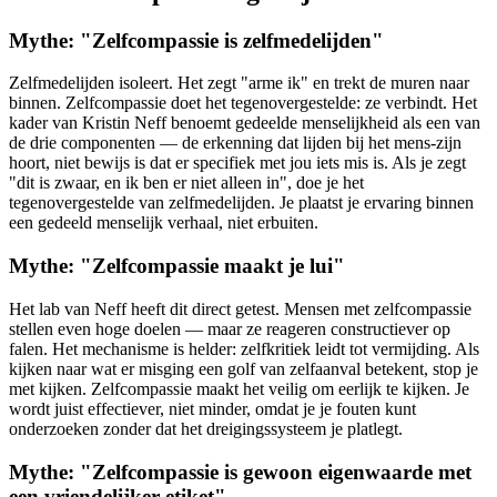
Mythe: "Zelfcompassie is zelfmedelijden"
Zelfmedelijden isoleert. Het zegt "arme ik" en trekt de muren naar
binnen. Zelfcompassie doet het tegenovergestelde: ze verbindt. Het
kader van Kristin Neff benoemt gedeelde menselijkheid als een van
de drie componenten — de erkenning dat lijden bij het mens-zijn
hoort, niet bewijs is dat er specifiek met jou iets mis is. Als je zegt
"dit is zwaar, en ik ben er niet alleen in", doe je het
tegenovergestelde van zelfmedelijden. Je plaatst je ervaring binnen
een gedeeld menselijk verhaal, niet erbuiten.
Mythe: "Zelfcompassie maakt je lui"
Het lab van Neff heeft dit direct getest. Mensen met zelfcompassie
stellen even hoge doelen — maar ze reageren constructiever op
falen. Het mechanisme is helder: zelfkritiek leidt tot vermijding. Als
kijken naar wat er misging een golf van zelfaanval betekent, stop je
met kijken. Zelfcompassie maakt het veilig om eerlijk te kijken. Je
wordt juist effectiever, niet minder, omdat je je fouten kunt
onderzoeken zonder dat het dreigingssysteem je platlegt.
Mythe: "Zelfcompassie is gewoon eigenwaarde met
een vriendelijker etiket"