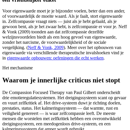
Voor eigenwaarde moet je je bijzonder voelen, beter dan een ander,
of voorwaardelijk de moeite waard. Als je faalt, stort eigenwaarde
in. Zelfcompassie vraagt niets — juist als je hebt gefaald, als je
gewoon bent, als je het zwaar hebt, is zelfcompassie er voor je. Neff
& Vonk (2009) toonden aan dat zelfcompassie dezelfde
welzijnsvoordelen biedt als een hoog gevoel van eigenwaarde,
zonder het narcisme, de voorwaardelijkheid of de sociale
vergelijking.
(
Neff & Vonk, 2009
).
Meer over het opbouwen van
eigenwaarde via verschillende therapeutische invalshoeken vind je
in
eigenwaarde opbouwen: oefeningen die echt werken
.
Het mechanisme
Waarom je innerlijke criticus niet stopt
De Compassion Focused Therapy van Paul Gilbert onderscheidt
drie emotieregulatiesystemen. Het dreigingssysteem scant op gevaar
en vuurt zelfkritiek af. Het drive-systeem duwt je richting doelen,
prestaties, status. Het kalmeringssysteem — dat warmte, rust en
veiligheid genereert — is waar zelfcompassie leeft. De meeste
mensen die worstelen met zelfkritiek hebben een overontwikkeld
dreigingssysteem, een meedogenloos drive-systeem, en een
kalmeringssysteem dat amper wordt gebruikt.