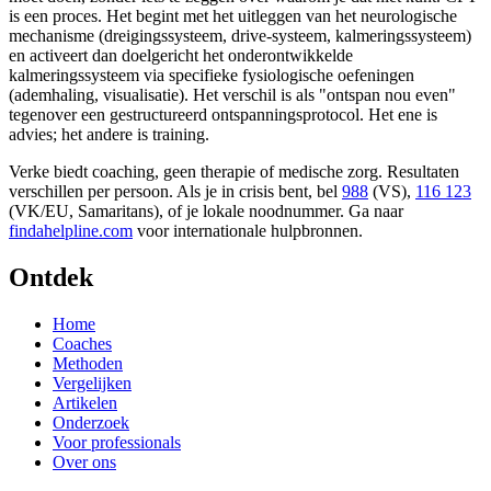
is een proces. Het begint met het uitleggen van het neurologische
mechanisme (dreigingssysteem, drive-systeem, kalmeringssysteem)
en activeert dan doelgericht het onderontwikkelde
kalmeringssysteem via specifieke fysiologische oefeningen
(ademhaling, visualisatie). Het verschil is als "ontspan nou even"
tegenover een gestructureerd ontspanningsprotocol. Het ene is
advies; het andere is training.
Verke biedt coaching, geen therapie of medische zorg. Resultaten
verschillen per persoon. Als je in crisis bent, bel
988
(VS),
116 123
(VK/EU, Samaritans),
of je lokale noodnummer. Ga naar
findahelpline.com
voor internationale hulpbronnen.
Ontdek
Home
Coaches
Methoden
Vergelijken
Artikelen
Onderzoek
Voor professionals
Over ons