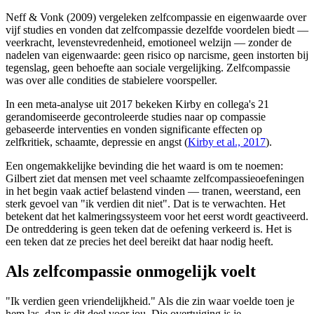
Neff & Vonk (2009) vergeleken zelfcompassie en eigenwaarde over
vijf studies en vonden dat zelfcompassie dezelfde voordelen biedt —
veerkracht, levenstevredenheid, emotioneel welzijn — zonder de
nadelen van eigenwaarde: geen risico op narcisme, geen instorten bij
tegenslag, geen behoefte aan sociale vergelijking. Zelfcompassie
was over alle condities de stabielere voorspeller.
In een meta-analyse uit 2017 bekeken Kirby en collega's 21
gerandomiseerde gecontroleerde studies naar op compassie
gebaseerde interventies en vonden significante effecten op
zelfkritiek, schaamte, depressie en angst
(
Kirby et al., 2017
).
Een ongemakkelijke bevinding die het waard is om te noemen:
Gilbert ziet dat mensen met veel schaamte zelfcompassieoefeningen
in het begin vaak actief belastend vinden — tranen, weerstand, een
sterk gevoel van "ik verdien dit niet". Dat is te verwachten. Het
betekent dat het kalmeringssysteem voor het eerst wordt geactiveerd.
De ontreddering is geen teken dat de oefening verkeerd is. Het is
een teken dat ze precies het deel bereikt dat haar nodig heeft.
Als zelfcompassie onmogelijk voelt
"Ik verdien geen vriendelijkheid." Als die zin waar voelde toen je
hem las, dan is dit deel voor jou. Die overtuiging is je