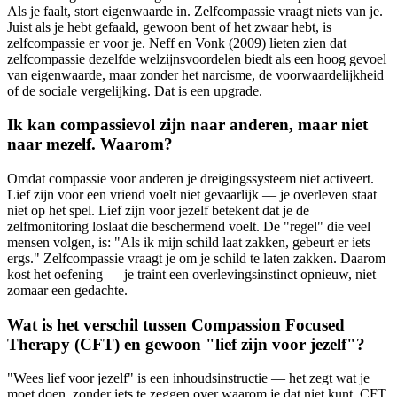
Als je faalt, stort eigenwaarde in. Zelfcompassie vraagt niets van je.
Juist als je hebt gefaald, gewoon bent of het zwaar hebt, is
zelfcompassie er voor je. Neff en Vonk (2009) lieten zien dat
zelfcompassie dezelfde welzijnsvoordelen biedt als een hoog gevoel
van eigenwaarde, maar zonder het narcisme, de voorwaardelijkheid
of de sociale vergelijking. Dat is een upgrade.
Ik kan compassievol zijn naar anderen, maar niet
naar mezelf. Waarom?
Omdat compassie voor anderen je dreigingssysteem niet activeert.
Lief zijn voor een vriend voelt niet gevaarlijk — je overleven staat
niet op het spel. Lief zijn voor jezelf betekent dat je de
zelfmonitoring loslaat die beschermend voelt. De "regel" die veel
mensen volgen, is: "Als ik mijn schild laat zakken, gebeurt er iets
ergs." Zelfcompassie vraagt je om je schild te laten zakken. Daarom
kost het oefening — je traint een overlevingsinstinct opnieuw, niet
zomaar een gedachte.
Wat is het verschil tussen Compassion Focused
Therapy (CFT) en gewoon "lief zijn voor jezelf"?
"Wees lief voor jezelf" is een inhoudsinstructie — het zegt wat je
moet doen, zonder iets te zeggen over waarom je dat niet kunt. CFT