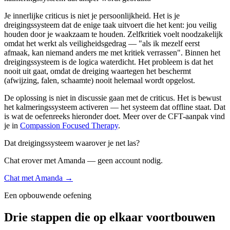
Je innerlijke criticus is niet je persoonlijkheid. Het is je
dreigingssysteem dat de enige taak uitvoert die het kent: jou veilig
houden door je waakzaam te houden. Zelfkritiek voelt noodzakelijk
omdat het werkt als veiligheidsgedrag — "als ik mezelf eerst
afmaak, kan niemand anders me met kritiek verrassen". Binnen het
dreigingssysteem is de logica waterdicht. Het probleem is dat het
nooit uit gaat, omdat de dreiging waartegen het beschermt
(afwijzing, falen, schaamte) nooit helemaal wordt opgelost.
De oplossing is niet in discussie gaan met de criticus. Het is bewust
het kalmeringssysteem activeren — het systeem dat offline staat. Dat
is wat de oefenreeks hieronder doet. Meer over de CFT-aanpak vind
je in
Compassion Focused Therapy
.
Dat dreigingssysteem waarover je net las?
Chat erover met Amanda — geen account nodig.
Chat met Amanda →
Een opbouwende oefening
Drie stappen die op elkaar voortbouwen