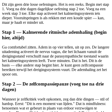
Dit zijn geen drie losse oefeningen. Het is een reeks. Begin met stap
1. Voeg na drie dagen dagelijkse oefening stap 2 toe. Voeg na een
week stap 3 toe. Elke stap activeert het kalmeringssysteem iets
dieper. Vooruitspringen is als rekken met een koude spier — kan,
maar je haalt er minder uit.
Stap 1 — Kalmerende ritmische ademhaling (begin
hier, altijd)
Ga comfortabel zitten. Adem in op vier tellen, uit op zes. De langere
uitademing activeert de nervus vagus, die het lichaam vanuit de
dreigingsstand verschuift naar de parasympathische toestand waarin
het kalmeringssysteem leeft. Twee minuten. Dat is het. Dit is de
basis — elke andere stap begint hier. Je kunt geen zelfcompassie
bereiken terwijl het dreigingssysteem vuurt. De ademhaling zet het
spoor om.
Stap 2 — De zelfcompassiepauze (voeg toe na drie
dagen)
Wanneer je zelfkritiek voelt opkomen, zeg dan drie dingen — stil of
hardop. Eerst: "Dit is een moment van lijden." Dat is mindfulness:
benoemen wat er gebeurt in plaats van erdoor verzwolgen te