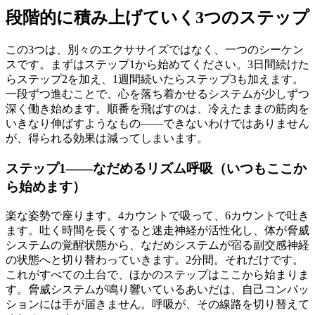
段階的に積み上げていく3つのステップ
この3つは、別々のエクササイズではなく、一つのシーケン
スです。まずはステップ1から始めてください。3日間続けた
らステップ2を加え、1週間続いたらステップ3も加えます。
一段ずつ進むことで、心を落ち着かせるシステムが少しずつ
深く働き始めます。順番を飛ばすのは、冷えたままの筋肉を
いきなり伸ばすようなもの——できないわけではありません
が、得られる効果は減ってしまいます。
ステップ1——なだめるリズム呼吸（いつもここか
ら始めます）
楽な姿勢で座ります。4カウントで吸って、6カウントで吐き
ます。吐く時間を長くすると迷走神経が活性化し、体が脅威
システムの覚醒状態から、なだめシステムが宿る副交感神経
の状態へと切り替わっていきます。2分間。それだけです。
これがすべての土台で、ほかのステップはここから始まりま
す。脅威システムが鳴り響いているあいだは、自己コンパッ
ションには手が届きません。呼吸が、その線路を切り替えて