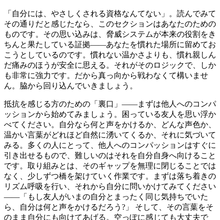
「自分には、やさしくされる資格なんてない」。読んでみて
その通りだと感じたなら、このセクションはあなたのための
ものです。その思い込みは、脅威システムが本来の役割をき
ちんと果たしている証拠――あなたを慣れた場所に留めてお
こうとしているのです。慣れない温かさよりも、慣れ親しん
だ痛みのほうが安全に思える。それがそのロジックで、しか
も非常に強力です。だから真っ向から戦わなくて構いませ
ん。脇から回り込んでいきましょう。
抵抗を感じる方のための「裏口」——まずは他人へのコンパ
ッションから始めてみましょう。困っている友人を思い浮か
べてください。自分なら何と声をかけるか、どんな声色か、
温かい言葉がどれほど自然に湧いてくるか、それに気づいて
みる。多くの人にとって、他人へのコンパッションはすぐに
引き出せるもので、難しいのはそれを自分自身へ向けること
です。取り組みとは、そのギャップを無理に閉じることでは
なく、少しずつ橋を架けていく作業です。まずは落ち着きの
リズム呼吸を行い、それから自分に問いかけてみてください
——「もし友人がいまの自分とまったく同じ気持ちでいた
ら、自分は何と声をかけるだろう?」 そして、その言葉をそ
のまま自分にも向けてあげる。空っぽに感じても大丈夫で