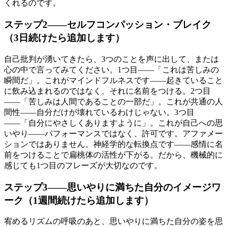
くれるのです。
ステップ2——セルフコンパッション・ブレイク
（3日続けたら追加します）
自己批判が湧いてきたら、3つのことを声に出して、または
心の中で言ってみてください。1つ目――「これは苦しみの
瞬間だ」。これがマインドフルネスです――起きていること
に飲み込まれるのではなく、それに名前をつける。2つ目
――「苦しみは人間であることの一部だ」。これが共通の人
間性――自分だけが壊れているわけじゃない。3つ目
――「自分にやさしくありますように」。これが自己への思
いやり――パフォーマンスではなく、許可です。アファメー
ションではありません。神経学的な転換点です――感情に名
前をつけることで扁桃体の活性が下がる。だから、機械的に
感じても1つ目のフレーズが大切なのです。
ステップ3——思いやりに満ちた自分のイメージワ
ーク（1週間続けたら追加します）
宥めるリズムの呼吸のあと、思いやりに満ちた自分の姿を思