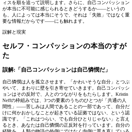
ィスを順を追って説明します。さらに、自己コンパッション
が本当に不可能に感じられるときどうするか――というの
も、人によっては本当にそうで、それは「失敗」ではなく重
要な情報だからです――にも触れます。
誤解と現実
セルフ・コンパッションの本当のすが
た
誤解:「自己コンパッションは自己憐憫だ」
自己憐憫は人を孤立させます。「かわいそうな自分」とつぶ
やいて、まわりに壁を引き寄せていきます。自己コンパッシ
ョンはその反対で、人とのつながりをもたらします。Kristin
Neffの枠組みでは、3つの要素のうちのひとつが「共通の人
間性」——苦しみは人間であることの一部であって、自分だ
けに何かおかしなことが起きている証拠ではない、という認
識です。「これはつらい、でも自分ひとりじゃない」と言え
るとき、あなたは自己憐憫の正反対を行っています。自分の
経験を、人類の物語の外側にではなく内側に置き直している