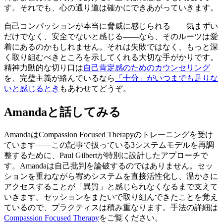
す。それでも、心の通り道は確かにできあがっていきます。
自己コンパッションが本当に脅威に感じられる――気まずい
だけでなく、安全でないと感じる――なら、そのルーツは愛
着にあるのかもしれません。それは失敗ではなく、もっと深
く取り組むべきところを示してくれる大切な手がかりです。
精神力動的な切り口は
自己肯定感のためのカウンセリング
を、完璧主義が絡んでいるなら
「十分」がいつまでも足りな
いと感じるとき
もあわせてどうぞ。
Amandaと話してみる
AmandaはCompassion Focused Therapyのトレーニングを受け
ています――この記事で扱っている3システムモデルを再調
整するために、Paul Gilbertが特別に設計したアプローチで
す。Amandaは自己批判を論破するのではありません。セッ
ションを重ねながら宥めシステムを直接活性化し、温かさに
アクセスすることが「異質」と感じられなくなるまで支えて
いきます。セッションをまたいで取り組んできたことを覚え
ているので、プラクティスは積み重なります。手法の詳細は
Compassion Focused Therapy
をご覧ください。