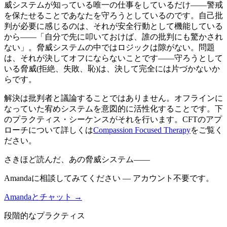
威システムが知っている唯一の仕事をしているだけ――警戒
を保たせることであなたを守ろうとしているのです。自己批
判が必要に感じるのは、それが安全行動として機能している
から――「自分で先に叩いておけば、誰の批判にも驚かされ
ない」。脅威システムの中ではロジックは隙がない。問題
は、それが決してオフにならないことです――守ろうとして
いる脅威(拒絶、失敗、恥)は、決して完全には片づかないか
らです。
解決は批判者と議論することではありません。オフラインに
なっていた宥めシステムを意図的に活性化することです。下
のプラクティス・シーケンスがそれを行います。CFTのアプ
ローチについて詳しくは
Compassion Focused Therapy
をご覧く
ださい。
さきほど読んだ、あの脅威システム——
Amandaに相談してみてください — アカウント不要です。
Amandaとチャット →
段階的なプラクティス