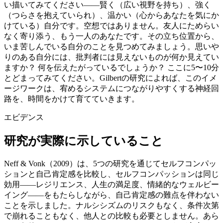
い描いてみてください——賢く（広い視野を持ち）、強く
（つらさを抱えていられ）、温かい（心からあなたを気にか
けている）自分です。空想ではありません。友人にためらい
なく寄り添う、もう一人のあなたです。その立ち位置から、
いま苦しんでいる自分のことを見つめてみましょう。思いや
りのある自分には、批判者には見えないものが何か見えてい
ますか？ 何を伝えたがっているでしょうか？ ここに5〜10分
とどまってみてください。Gilbertの研究によれば、このイメ
ージワークは、宥めるシステムにつながりやすくする神経回
路を、時間をかけて育てていきます。
エビデンス
研究が実際に示していること
Neff & Vonk（2009）は、5つの研究を通じてセルフコンパッ
ションと自己肯定感を比較し、セルフコンパッションは同じ
効用——レジリエンス、人生の満足度、情緒的なウェルビー
イング——をもたらしながら、自己肯定感の難点を伴わない
ことを示しました。ナルシシズムのリスクもなく、条件次第
で崩れることもなく、他人との比較も必要としません。あら