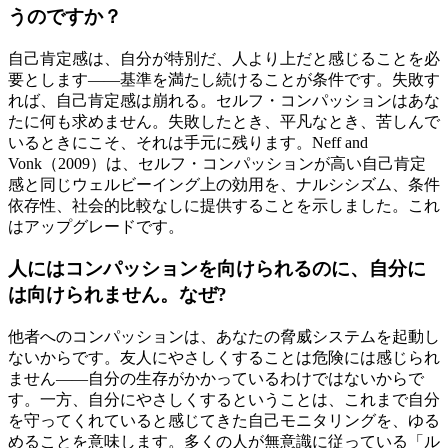
うのですか？
自己肯定感は、自分が特別だ、人より上だと感じることを必
要とします――基準を満たし続けることが条件です。失敗す
れば、自己肯定感は崩れる。セルフ・コンパッションはあな
たに何も求めません。失敗したとき、平凡なとき、苦しんで
いるときにこそ、それは手元に残ります。Neff and
Vonk（2009）は、セルフ・コンパッションが高い自己肯定
感と同じウェルビーイング上の効用を、ナルシシズム、条件
依存性、社会的比較なしに提供することを示しました。これ
はアップグレードです。
人にはコンパッションを向けられるのに、自分に
は向けられません。なぜ?
他者へのコンパッションは、あなたの脅威システムを起動し
ないからです。友人にやさしくすることは危険には感じられ
ません——自分の生存がかかっているわけではないからで
す。一方、自分にやさしくするということは、これまで自分
を守ってくれていると感じてきた自己モニタリングを、ゆる
めることを意味します。多くの人が無意識に従っている「ル