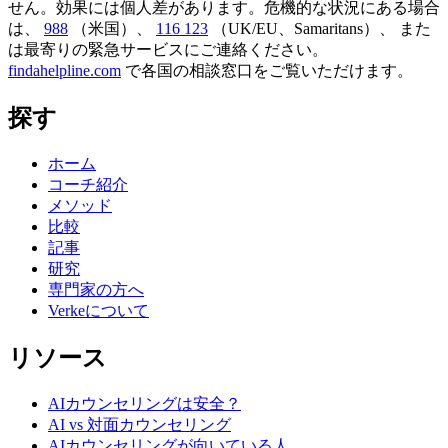
せん。効果には個人差があります。危機的な状況にある場合
は、
988
（米国）、
116 123
（UK/EU、Samaritans）、
また
は最寄りの緊急サービスにご連絡ください。
findahelpline.com
で各国の相談窓口をご覧いただけます。
探す
ホーム
コーチ紹介
メソッド
比較
記事
研究
専門家の方へ
Verkeについて
リソース
AIカウンセリングは安全？
AI vs 対面カウンセリング
AIカウンセリングが向いている人