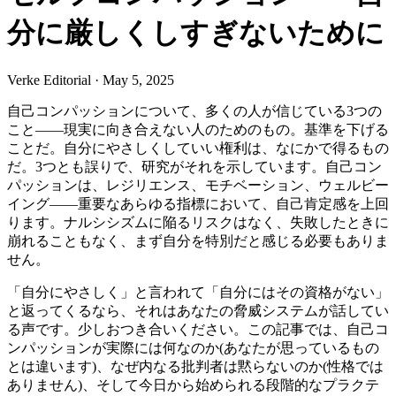
分に厳しくしすぎないために
Verke Editorial
·
May 5, 2025
自己コンパッションについて、多くの人が信じている3つの
こと――現実に向き合えない人のためのもの。基準を下げる
ことだ。自分にやさしくしていい権利は、なにかで得るもの
だ。3つとも誤りで、研究がそれを示しています。自己コン
パッションは、レジリエンス、モチベーション、ウェルビー
イング――重要なあらゆる指標において、自己肯定感を上回
ります。ナルシシズムに陥るリスクはなく、失敗したときに
崩れることもなく、まず自分を特別だと感じる必要もありま
せん。
「自分にやさしく」と言われて「自分にはその資格がない」
と返ってくるなら、それはあなたの脅威システムが話してい
る声です。少しおつき合いください。この記事では、自己コ
ンパッションが実際には何なのか(あなたが思っているもの
とは違います)、なぜ内なる批判者は黙らないのか(性格では
ありません)、そして今日から始められる段階的なプラクテ