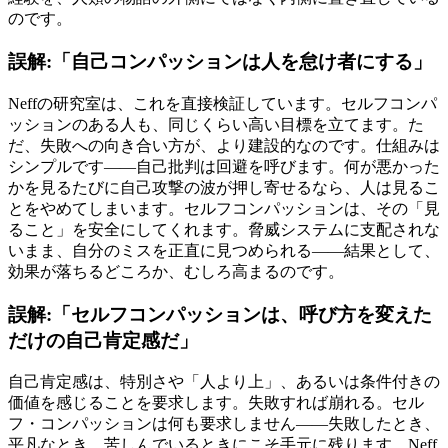
のです。
誤解:「自己コンパッションは人を怠け者にする」
Neffの研究室は、これを直接検証しています。セルフコンパ
ッションのある人も、同じくらい高い目標を立てます。た
だ、失敗への向き合い方が、より建設的なのです。仕組みは
シンプルです——自己批判は回避を呼びます。何が悪かった
かを見るたびに自己攻撃の波が押し寄せるなら、人は見るこ
とをやめてしまいます。セルフコンパッションは、その「見
ること」を安全にしてくれます。脅威システムに支配されな
いまま、自分のミスを正直に見つめられる——結果として、
効果が落ちるどころか、むしろ高まるのです。
誤解:「セルフコンパッションは、呼び方を変えた
だけの自己肯定感だ」
自己肯定感は、特別さや「人より上」、あるいは条件付きの
価値を感じることを要求します。失敗すれば崩れる。セル
フ・コンパッションは何も要求しません――失敗したとき、
平凡なとき、苦しんでいるときにこそ手元に残ります。Neff