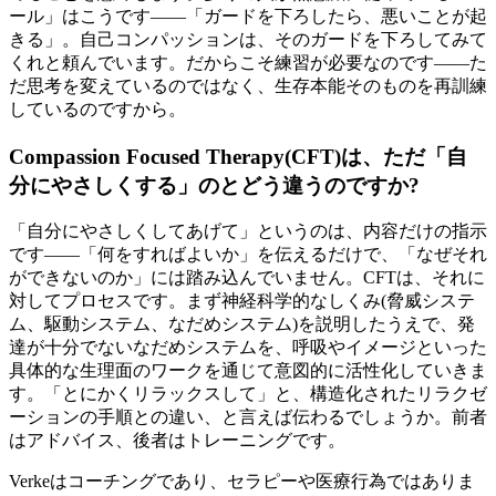
ール」はこうです——「ガードを下ろしたら、悪いことが起
きる」。自己コンパッションは、そのガードを下ろしてみて
くれと頼んでいます。だからこそ練習が必要なのです——た
だ思考を変えているのではなく、生存本能そのものを再訓練
しているのですから。
Compassion Focused Therapy(CFT)は、ただ「自
分にやさしくする」のとどう違うのですか?
「自分にやさしくしてあげて」というのは、内容だけの指示
です――「何をすればよいか」を伝えるだけで、「なぜそれ
ができないのか」には踏み込んでいません。CFTは、それに
対してプロセスです。まず神経科学的なしくみ(脅威システ
ム、駆動システム、なだめシステム)を説明したうえで、発
達が十分でないなだめシステムを、呼吸やイメージといった
具体的な生理面のワークを通じて意図的に活性化していきま
す。「とにかくリラックスして」と、構造化されたリラクゼ
ーションの手順との違い、と言えば伝わるでしょうか。前者
はアドバイス、後者はトレーニングです。
Verkeはコーチングであり、セラピーや医療行為ではありま