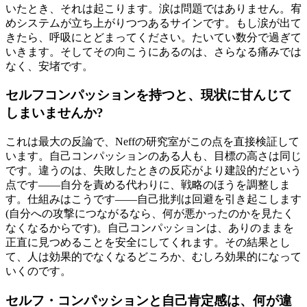
いたとき、それは起こります。涙は問題ではありません。宥
めシステムが立ち上がりつつあるサインです。もし涙が出て
きたら、呼吸にとどまってください。たいてい数分で過ぎて
いきます。そしてその向こうにあるのは、さらなる痛みでは
なく、安堵です。
セルフコンパッションを持つと、現状に甘んじて
しまいませんか?
これは最大の反論で、Neffの研究室がこの点を直接検証して
います。自己コンパッションのある人も、目標の高さは同じ
です。違うのは、失敗したときの反応がより建設的だという
点です——自分を責める代わりに、戦略のほうを調整しま
す。仕組みはこうです——自己批判は回避を引き起こします
(自分への攻撃につながるなら、何が悪かったのかを見たく
なくなるからです)。自己コンパッションは、ありのままを
正直に見つめることを安全にしてくれます。その結果とし
て、人は効果的でなくなるどころか、むしろ効果的になって
いくのです。
セルフ・コンパッションと自己肯定感は、何が違