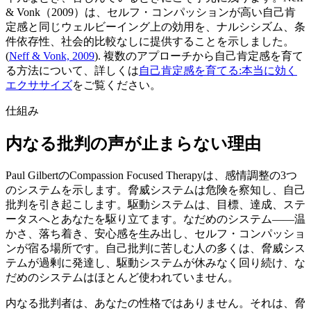
& Vonk（2009）は、セルフ・コンパッションが高い自己肯
定感と同じウェルビーイング上の効用を、ナルシシズム、条
件依存性、社会的比較なしに提供することを示しました。
(
Neff & Vonk, 2009
).
複数のアプローチから自己肯定感を育て
る方法について、詳しくは
自己肯定感を育てる:本当に効く
エクササイズ
をご覧ください。
仕組み
内なる批判の声が止まらない理由
Paul GilbertのCompassion Focused Therapyは、感情調整の3つ
のシステムを示します。脅威システムは危険を察知し、自己
批判を引き起こします。駆動システムは、目標、達成、ステ
ータスへとあなたを駆り立てます。なだめのシステム――温
かさ、落ち着き、安心感を生み出し、セルフ・コンパッショ
ンが宿る場所です。自己批判に苦しむ人の多くは、脅威シス
テムが過剰に発達し、駆動システムが休みなく回り続け、な
だめのシステムはほとんど使われていません。
内なる批判者は、あなたの性格ではありません。それは、脅