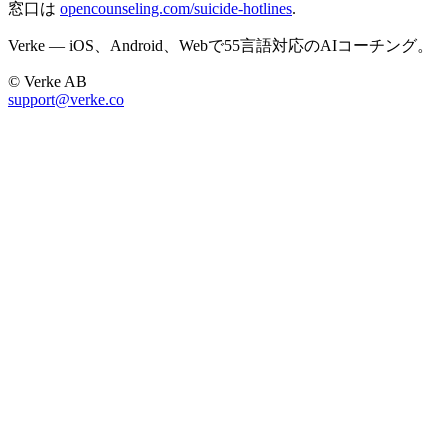
窓口は
opencounseling.com/suicide-hotlines
.
Verke — iOS、Android、Webで55言語対応のAIコーチング。
© Verke AB
support@verke.co