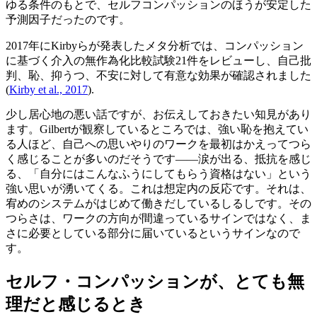
ゆる条件のもとで、セルフコンパッションのほうが安定した
予測因子だったのです。
2017年にKirbyらが発表したメタ分析では、コンパッション
に基づく介入の無作為化比較試験21件をレビューし、自己批
判、恥、抑うつ、不安に対して有意な効果が確認されました
(
Kirby et al., 2017
).
少し居心地の悪い話ですが、お伝えしておきたい知見があり
ます。Gilbertが観察しているところでは、強い恥を抱えてい
る人ほど、自己への思いやりのワークを最初はかえってつら
く感じることが多いのだそうです――涙が出る、抵抗を感じ
る、「自分にはこんなふうにしてもらう資格はない」という
強い思いが湧いてくる。これは想定内の反応です。それは、
宥めのシステムがはじめて働きだしているしるしです。その
つらさは、ワークの方向が間違っているサインではなく、ま
さに必要としている部分に届いているというサインなので
す。
セルフ・コンパッションが、とても無
理だと感じるとき