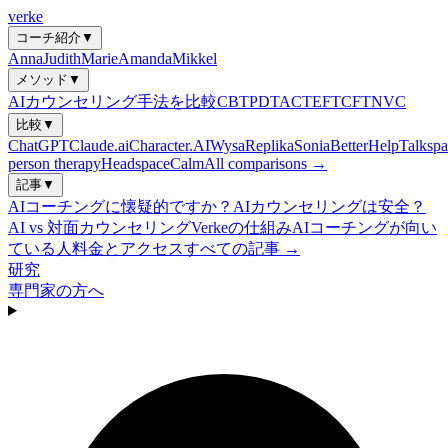
verke
コーチ紹介
▼
Anna
Judith
Marie
Amanda
Mikkel
メソッド
▼
AIカウンセリング手法を比較
CBT
PDT
ACT
EFT
CFT
NVC
比較
▼
ChatGPT
Claude.ai
Character.AI
Wysa
Replika
Sonia
BetterHelp
Talkspa
person therapy
Headspace
Calm
All comparisons →
記事
▼
AIコーチングに懐疑的ですか？
AIカウンセリングは安全？
AI vs 対面カウンセリング
Verkeの仕組み
AIコーチングが向い
ている人
料金とアクセス
すべての記事 →
研究
専門家の方へ