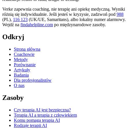
Verke zapewnia coaching, nie terapię ani opiekę medyczną. Wyniki
różnią się indywidualnie. Jeśli jesteś w kryzysie, zadzwoń pod
988
(PL),
116 123
(UK/UE, Samaritans),
albo lokalny numer alarmowy.
Wejdź na
findahelpline.com
po międzynarodowe zasoby.
Odkryj
Strona główna
Coachowie
Metody
Porównanie
Artykuły
Badania
Dla profesjonalistów
O nas
Zasoby
Czy terapia AI jest bezpieczna?
Terapia AI a terapia z człowiekiem
Komu pomaga terapia AI
Rodzaje terapii AI