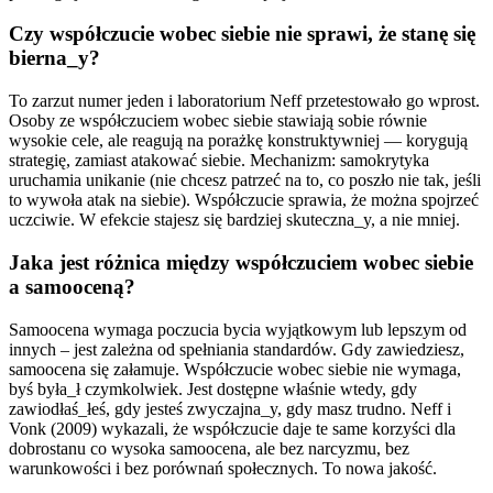
Czy współczucie wobec siebie nie sprawi, że stanę się
bierna_y?
To zarzut numer jeden i laboratorium Neff przetestowało go wprost.
Osoby ze współczuciem wobec siebie stawiają sobie równie
wysokie cele, ale reagują na porażkę konstruktywniej — korygują
strategię, zamiast atakować siebie. Mechanizm: samokrytyka
uruchamia unikanie (nie chcesz patrzeć na to, co poszło nie tak, jeśli
to wywoła atak na siebie). Współczucie sprawia, że można spojrzeć
uczciwie. W efekcie stajesz się bardziej skuteczna_y, a nie mniej.
Jaka jest różnica między współczuciem wobec siebie
a samooceną?
Samoocena wymaga poczucia bycia wyjątkowym lub lepszym od
innych – jest zależna od spełniania standardów. Gdy zawiedziesz,
samoocena się załamuje. Współczucie wobec siebie nie wymaga,
byś była_ł czymkolwiek. Jest dostępne właśnie wtedy, gdy
zawiodłaś_łeś, gdy jesteś zwyczajna_y, gdy masz trudno. Neff i
Vonk (2009) wykazali, że współczucie daje te same korzyści dla
dobrostanu co wysoka samoocena, ale bez narcyzmu, bez
warunkowości i bez porównań społecznych. To nowa jakość.