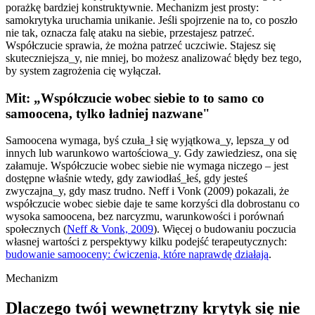
porażkę bardziej konstruktywnie. Mechanizm jest prosty:
samokrytyka uruchamia unikanie. Jeśli spojrzenie na to, co poszło
nie tak, oznacza falę ataku na siebie, przestajesz patrzeć.
Współczucie sprawia, że można patrzeć uczciwie. Stajesz się
skuteczniejsza_y, nie mniej, bo możesz analizować błędy bez tego,
by system zagrożenia cię wyłączał.
Mit: „Współczucie wobec siebie to to samo co
samoocena, tylko ładniej nazwane"
Samoocena wymaga, byś czuła_ł się wyjątkowa_y, lepsza_y od
innych lub warunkowo wartościowa_y. Gdy zawiedziesz, ona się
załamuje. Współczucie wobec siebie nie wymaga niczego – jest
dostępne właśnie wtedy, gdy zawiodłaś_łeś, gdy jesteś
zwyczajna_y, gdy masz trudno. Neff i Vonk (2009) pokazali, że
współczucie wobec siebie daje te same korzyści dla dobrostanu co
wysoka samoocena, bez narcyzmu, warunkowości i porównań
społecznych
(
Neff & Vonk, 2009
).
Więcej o budowaniu poczucia
własnej wartości z perspektywy kilku podejść terapeutycznych:
budowanie samooceny: ćwiczenia, które naprawdę działają
.
Mechanizm
Dlaczego twój wewnętrzny krytyk się nie