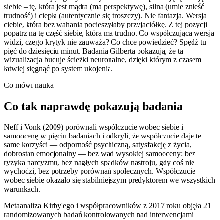
siebie – tę, która jest mądra (ma perspektywę), silna (umie znieść
trudność) i ciepła (autentycznie się troszczy). Nie fantazja. Wersja
ciebie, która bez wahania pocieszyłaby przyjaciółkę. Z tej pozycji
popatrz na tę część siebie, która ma trudno. Co współczująca wersja
widzi, czego krytyk nie zauważa? Co chce powiedzieć? Spędź tu
pięć do dziesięciu minut. Badania Gilberta pokazują, że ta
wizualizacja buduje ścieżki neuronalne, dzięki którym z czasem
łatwiej sięgnąć po system ukojenia.
Co mówi nauka
Co tak naprawdę pokazują badania
Neff i Vonk (2009) porównali współczucie wobec siebie i
samoocenę w pięciu badaniach i odkryli, że współczucie daje te
same korzyści — odporność psychiczną, satysfakcję z życia,
dobrostan emocjonalny — bez wad wysokiej samooceny: bez
ryzyka narcyzmu, bez nagłych spadków nastroju, gdy coś nie
wychodzi, bez potrzeby porównań społecznych. Współczucie
wobec siebie okazało się stabilniejszym predyktorem we wszystkich
warunkach.
Metaanaliza Kirby'ego i współpracowników z 2017 roku objęła 21
randomizowanych badań kontrolowanych nad interwencjami