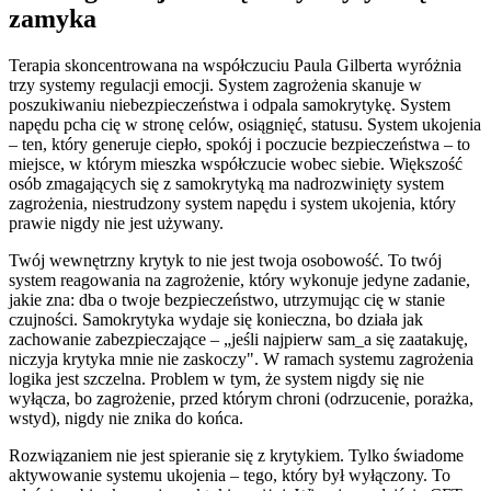
zamyka
Terapia skoncentrowana na współczuciu Paula Gilberta wyróżnia
trzy systemy regulacji emocji. System zagrożenia skanuje w
poszukiwaniu niebezpieczeństwa i odpala samokrytykę. System
napędu pcha cię w stronę celów, osiągnięć, statusu. System ukojenia
– ten, który generuje ciepło, spokój i poczucie bezpieczeństwa – to
miejsce, w którym mieszka współczucie wobec siebie. Większość
osób zmagających się z samokrytyką ma nadrozwinięty system
zagrożenia, niestrudzony system napędu i system ukojenia, który
prawie nigdy nie jest używany.
Twój wewnętrzny krytyk to nie jest twoja osobowość. To twój
system reagowania na zagrożenie, który wykonuje jedyne zadanie,
jakie zna: dba o twoje bezpieczeństwo, utrzymując cię w stanie
czujności. Samokrytyka wydaje się konieczna, bo działa jak
zachowanie zabezpieczające – „jeśli najpierw sam_a się zaatakuję,
niczyja krytyka mnie nie zaskoczy". W ramach systemu zagrożenia
logika jest szczelna. Problem w tym, że system nigdy się nie
wyłącza, bo zagrożenie, przed którym chroni (odrzucenie, porażka,
wstyd), nigdy nie znika do końca.
Rozwiązaniem nie jest spieranie się z krytykiem. Tylko świadome
aktywowanie systemu ukojenia – tego, który był wyłączony. To