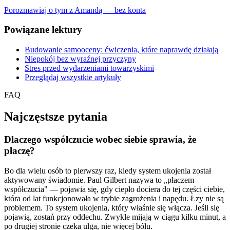
Porozmawiaj o tym z Amandą — bez konta
Powiązane lektury
Budowanie samooceny: ćwiczenia, które naprawdę działają
Niepokój bez wyraźnej przyczyny
Stres przed wydarzeniami towarzyskimi
Przeglądaj wszystkie artykuły
FAQ
Najczęstsze pytania
Dlaczego współczucie wobec siebie sprawia, że
płaczę?
Bo dla wielu osób to pierwszy raz, kiedy system ukojenia został
aktywowany świadomie. Paul Gilbert nazywa to „płaczem
współczucia" — pojawia się, gdy ciepło dociera do tej części ciebie,
która od lat funkcjonowała w trybie zagrożenia i napędu. Łzy nie są
problemem. To system ukojenia, który właśnie się włącza. Jeśli się
pojawią, zostań przy oddechu. Zwykle mijają w ciągu kilku minut, a
po drugiej stronie czeka ulga, nie więcej bólu.