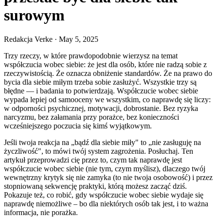
surowym
Redakcja Verke
·
May 5, 2025
Trzy rzeczy, w które prawdopodobnie wierzysz na temat
współczucia wobec siebie: że jest dla osób, które nie radzą sobie z
rzeczywistością. Że oznacza obniżenie standardów. Że na prawo do
bycia dla siebie miłym trzeba sobie zasłużyć. Wszystkie trzy są
błędne — i badania to potwierdzają. Współczucie wobec siebie
wypada lepiej od samooceny we wszystkim, co naprawdę się liczy:
w odporności psychicznej, motywacji, dobrostanie. Bez ryzyka
narcyzmu, bez załamania przy porażce, bez konieczności
wcześniejszego poczucia się kimś wyjątkowym.
Jeśli twoja reakcja na „bądź dla siebie miły" to „nie zasługuję na
życzliwość", to mówi twój system zagrożenia. Posłuchaj. Ten
artykuł przeprowadzi cię przez to, czym tak naprawdę jest
współczucie wobec siebie (nie tym, czym myślisz), dlaczego twój
wewnętrzny krytyk się nie zamyka (to nie twoja osobowość) i przez
stopniowaną sekwencję praktyki, którą możesz zacząć dziś.
Pokazuje też, co robić, gdy współczucie wobec siebie wydaje się
naprawdę niemożliwe – bo dla niektórych osób tak jest, i to ważna
informacja, nie porażka.