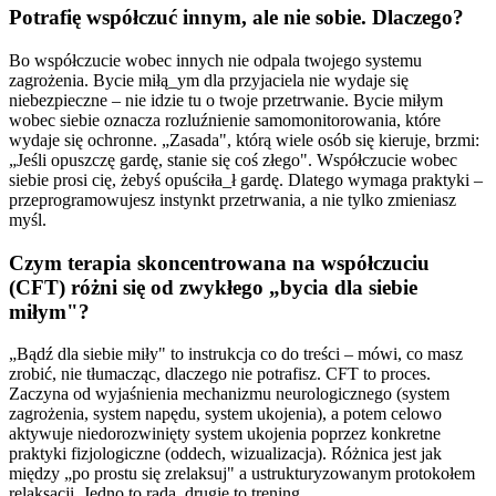
Potrafię współczuć innym, ale nie sobie. Dlaczego?
Bo współczucie wobec innych nie odpala twojego systemu
zagrożenia. Bycie miłą_ym dla przyjaciela nie wydaje się
niebezpieczne – nie idzie tu o twoje przetrwanie. Bycie miłym
wobec siebie oznacza rozluźnienie samomonitorowania, które
wydaje się ochronne. „Zasada", którą wiele osób się kieruje, brzmi:
„Jeśli opuszczę gardę, stanie się coś złego". Współczucie wobec
siebie prosi cię, żebyś opuściła_ł gardę. Dlatego wymaga praktyki –
przeprogramowujesz instynkt przetrwania, a nie tylko zmieniasz
myśl.
Czym terapia skoncentrowana na współczuciu
(CFT) różni się od zwykłego „bycia dla siebie
miłym"?
„Bądź dla siebie miły" to instrukcja co do treści – mówi, co masz
zrobić, nie tłumacząc, dlaczego nie potrafisz. CFT to proces.
Zaczyna od wyjaśnienia mechanizmu neurologicznego (system
zagrożenia, system napędu, system ukojenia), a potem celowo
aktywuje niedorozwinięty system ukojenia poprzez konkretne
praktyki fizjologiczne (oddech, wizualizacja). Różnica jest jak
między „po prostu się zrelaksuj" a ustrukturyzowanym protokołem
relaksacji. Jedno to rada, drugie to trening.