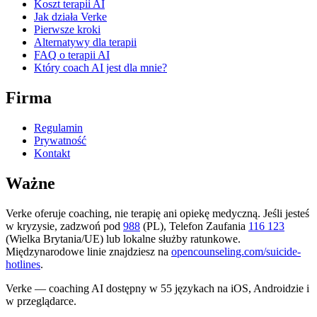
Koszt terapii AI
Jak działa Verke
Pierwsze kroki
Alternatywy dla terapii
FAQ o terapii AI
Który coach AI jest dla mnie?
Firma
Regulamin
Prywatność
Kontakt
Ważne
Verke oferuje coaching, nie terapię ani opiekę medyczną. Jeśli jesteś
w kryzysie, zadzwoń pod
988
(PL), Telefon Zaufania
116 123
(Wielka Brytania/UE) lub lokalne służby ratunkowe.
Międzynarodowe linie znajdziesz na
opencounseling.com/suicide-
hotlines
.
Verke — coaching AI dostępny w 55 językach na iOS, Androidzie i
w przeglądarce.