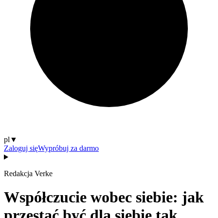
pl
▼
Zaloguj się
Wypróbuj za darmo
Redakcja Verke
Współczucie wobec siebie: jak
przestać być dla siebie tak