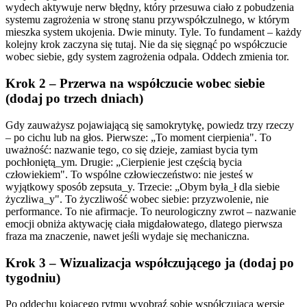
wydech aktywuje nerw błędny, który przesuwa ciało z pobudzenia
systemu zagrożenia w stronę stanu przywspółczulnego, w którym
mieszka system ukojenia. Dwie minuty. Tyle. To fundament – każdy
kolejny krok zaczyna się tutaj. Nie da się sięgnąć po współczucie
wobec siebie, gdy system zagrożenia odpala. Oddech zmienia tor.
Krok 2 – Przerwa na współczucie wobec siebie
(dodaj po trzech dniach)
Gdy zauważysz pojawiającą się samokrytykę, powiedz trzy rzeczy
– po cichu lub na głos. Pierwsze: „To moment cierpienia". To
uważność: nazwanie tego, co się dzieje, zamiast bycia tym
pochłoniętą_ym. Drugie: „Cierpienie jest częścią bycia
człowiekiem". To wspólne człowieczeństwo: nie jesteś w
wyjątkowy sposób zepsuta_y. Trzecie: „Obym była_ł dla siebie
życzliwa_y". To życzliwość wobec siebie: przyzwolenie, nie
performance. To nie afirmacje. To neurologiczny zwrot – nazwanie
emocji obniża aktywację ciała migdałowatego, dlatego pierwsza
fraza ma znaczenie, nawet jeśli wydaje się mechaniczna.
Krok 3 – Wizualizacja współczującego ja (dodaj po
tygodniu)
Po oddechu kojącego rytmu wyobraź sobie współczującą wersję