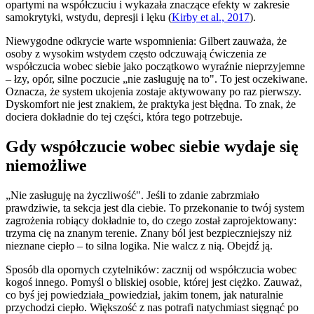
opartymi na współczuciu i wykazała znaczące efekty w zakresie
samokrytyki, wstydu, depresji i lęku
(
Kirby et al., 2017
).
Niewygodne odkrycie warte wspomnienia: Gilbert zauważa, że
osoby z wysokim wstydem często odczuwają ćwiczenia ze
współczucia wobec siebie jako początkowo wyraźnie nieprzyjemne
– łzy, opór, silne poczucie „nie zasługuję na to". To jest oczekiwane.
Oznacza, że system ukojenia zostaje aktywowany po raz pierwszy.
Dyskomfort nie jest znakiem, że praktyka jest błędna. To znak, że
dociera dokładnie do tej części, która tego potrzebuje.
Gdy współczucie wobec siebie wydaje się
niemożliwe
„Nie zasługuję na życzliwość". Jeśli to zdanie zabrzmiało
prawdziwie, ta sekcja jest dla ciebie. To przekonanie to twój system
zagrożenia robiący dokładnie to, do czego został zaprojektowany:
trzyma cię na znanym terenie. Znany ból jest bezpieczniejszy niż
nieznane ciepło – to silna logika. Nie walcz z nią. Obejdź ją.
Sposób dla opornych czytelników: zacznij od współczucia wobec
kogoś innego. Pomyśl o bliskiej osobie, której jest ciężko. Zauważ,
co byś jej powiedziała_powiedział, jakim tonem, jak naturalnie
przychodzi ciepło. Większość z nas potrafi natychmiast sięgnąć po