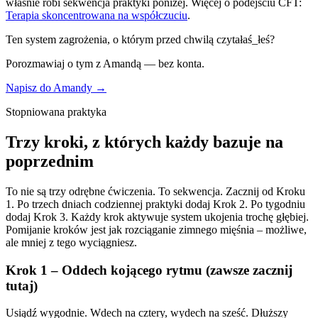
właśnie robi sekwencja praktyki poniżej. Więcej o podejściu CFT:
Terapia skoncentrowana na współczuciu
.
Ten system zagrożenia, o którym przed chwilą czytałaś_łeś?
Porozmawiaj o tym z Amandą — bez konta.
Napisz do Amandy →
Stopniowana praktyka
Trzy kroki, z których każdy bazuje na
poprzednim
To nie są trzy odrębne ćwiczenia. To sekwencja. Zacznij od Kroku
1. Po trzech dniach codziennej praktyki dodaj Krok 2. Po tygodniu
dodaj Krok 3. Każdy krok aktywuje system ukojenia trochę głębiej.
Pomijanie kroków jest jak rozciąganie zimnego mięśnia – możliwe,
ale mniej z tego wyciągniesz.
Krok 1 – Oddech kojącego rytmu (zawsze zacznij
tutaj)
Usiądź wygodnie. Wdech na cztery, wydech na sześć. Dłuższy