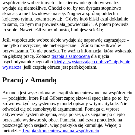
współczucie wobec innych – to skierowanie go do wewnątrz
wydaje się niemożliwe. Chodzi o to, by ten dystans stopniowo
skracać, a nie likwidować na siłę. Najpierw spróbuj oddechu
kojącego rytmu, potem zapytaj: „Gdyby ktoś bliski czuł dokładnie
to samo, co bym mu powiedziała_powiedział?". A potem powiedz
to sobie. Nawet jeśli zabrzmi pusto, budujesz ścieżkę.
Jeśli współczucie wobec siebie wydaje się naprawdę zagrażające –
nie tylko niezręczne, ale niebezpieczne – źródło może tkwić w
przywiązaniu. To nie porażka. To ważna informacja, która wskazuje
na głębszą pracę. Zobacz
terapia a samoocena
dla ujęcia
psychodynamicznego albo
kiedy „wystarczająco dobrze" nigdy nie
wystarcza
, jeśli częścią obrazu jest perfekcjonizm.
Pracuj z Amandą
Amanda jest wyszkolona w terapii skoncentrowanej na współczuciu
— podejściu, które Paul Gilbert zaprojektował specjalnie po to, by
zrównoważyć trzysystemowy model opisany w tym artykule. Nie
odwodzi cię od samokrytyki argumentami. Pomaga ci wprost
aktywować system ukojenia, sesja po sesji, aż sięganie po ciepło
przestanie wydawać się obce. Pamięta, nad czym pracujecie na
poszczególnych sesjach, więc praktyka się kumuluje. Więcej o
metodzie:
Terapia skoncentrowana na współczuciu
.