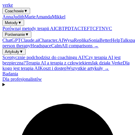
verke
Coachowie
▼
Anna
Judith
Marie
Amanda
Mikkel
Metody
▼
Porównaj metody terapii AI
CBT
PDT
ACT
EFT
CFT
NVC
Porównanie
▼
ChatGPT
Claude.ai
Character.AI
Wysa
Replika
Sonia
BetterHelp
Talkspa
person therapy
Headspace
Calm
All comparisons →
Artykuły
▼
Sceptycznie podchodzisz do coachingu AI?
Czy terapia AI jest
bezpieczna?
Terapia AI a terapia z człowiekiem
Jak działa Verke
Dla
kogo jest terapia AI
Koszt i dostęp
Wszystkie artykuły →
Badania
Dla profesjonalistów