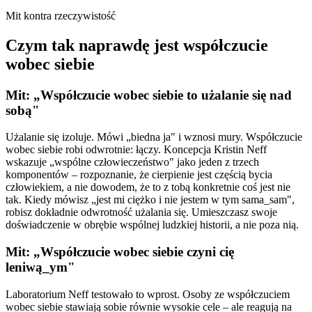
Mit kontra rzeczywistość
Czym tak naprawdę jest współczucie
wobec siebie
Mit: „Współczucie wobec siebie to użalanie się nad
sobą"
Użalanie się izoluje. Mówi „biedna ja" i wznosi mury. Współczucie
wobec siebie robi odwrotnie: łączy. Koncepcja Kristin Neff
wskazuje „wspólne człowieczeństwo" jako jeden z trzech
komponentów – rozpoznanie, że cierpienie jest częścią bycia
człowiekiem, a nie dowodem, że to z tobą konkretnie coś jest nie
tak. Kiedy mówisz „jest mi ciężko i nie jestem w tym sama_sam",
robisz dokładnie odwrotność użalania się. Umieszczasz swoje
doświadczenie w obrębie wspólnej ludzkiej historii, a nie poza nią.
Mit: „Współczucie wobec siebie czyni cię
leniwą_ym"
Laboratorium Neff testowało to wprost. Osoby ze współczuciem
wobec siebie stawiają sobie równie wysokie cele – ale reagują na