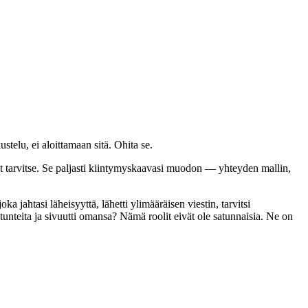
telu, ei aloittamaan sitä. Ohita se.
 ettet tarvitse. Se paljasti kiintymyskaavasi muodon — yhteyden mallin,
a jahtasi läheisyyttä, lähetti ylimääräisen viestin, tarvitsi
 tunteita ja sivuutti omansa? Nämä roolit eivät ole satunnaisia. Ne on