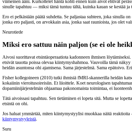
viimeinen ääni. Kurkottelet häntä kohti ennen kuin aivot ehtivät peräss
sinulle tapahtuu — miksi tämä tuntuu tältä, kuinka kauan se kestää ja t
Ero ei pelkästään päätä suhdetta. Se paljastaa suhteen, joka sinulla on 
jonka ero paljasti, on arvokkain asia, jonka saat raunioista, jos olet v
Neurotiede
Miksi ero sattuu näin paljon (se ei ole heik
Aivosi suorittavat etsintäoperaatiota kadonneen ihmisen löytämiseksi
etsivät tauotta poissa olevaa kiintymyshahmoa. Vauvoilla tämä näkyy 
heidän asuntonsa ohi ajamisena. Sama järjestelmä. Sama epätoivo. Er
Fisher kollegoineen (2010) tutki ihmisiä fMRI-skannerilla heidän katsel
kokaiinin vieroitusoireisiin. Et liioittele. Koet neurologisen tapahtuma
dopamiinijärjestelmän ohjaamaa pakonomaista toimintaa, ei luonteenh
Tätä aivoissasi tapahtuu. Sen tietäminen ei lopeta sitä. Mutta se lopettaa
etsintä on ohi.
Jos haluat ymmärtää, miten kiintymystyylisi muokkaa näitä reaktioita —
kiintymystyyleistä
.
Suru