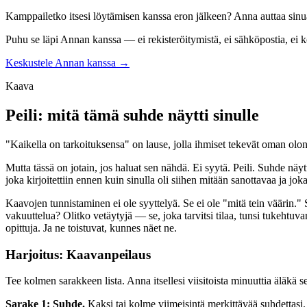
Kamppailetko itsesi löytämisen kanssa eron jälkeen? Anna auttaa sinua
Puhu se läpi Annan kanssa — ei rekisteröitymistä, ei sähköpostia, ei kor
Keskustele Annan kanssa →
Kaava
Peili: mitä tämä suhde näytti sinulle
"Kaikella on tarkoituksensa" on lause, jolla ihmiset tekevät oman olon
Mutta tässä on jotain, jos haluat sen nähdä. Ei syytä. Peili. Suhde näytt
joka kirjoitettiin ennen kuin sinulla oli siihen mitään sanottavaa ja joka
Kaavojen tunnistaminen ei ole syyttelyä. Se ei ole "mitä tein väärin." Se
vakuuttelua? Olitko vetäytyjä — se, joka tarvitsi tilaa, tunsi tukehtuv
opittuja. Ja ne toistuvat, kunnes näet ne.
Harjoitus: Kaavanpeilaus
Tee kolmen sarakkeen lista. Anna itsellesi viisitoista minuuttia äläkä 
Sarake 1: Suhde.
Kaksi tai kolme viimeisintä merkittävää suhdettasi. 