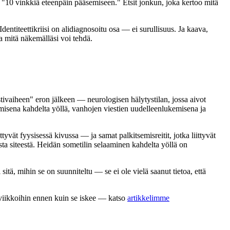
si "10 vinkkiä eteenpäin pääsemiseen." Etsit jonkun, joka kertoo mitä
dentiteettikriisi on alidiagnosoitu osa — ei surullisuus. Ja kaava,
ja mitä näkemälläsi voi tehdä.
ivaiheen" eron jälkeen — neurologisen hälytystilan, jossa aivot
misena kahdelta yöllä, vanhojen viestien uudelleenlukemisena ja
yvät fyysisessä kivussa — ja samat palkitsemisreitit, jotka liittyvät
sesta siteestä. Heidän sometilin selaaminen kahdelta yöllä on
 sitä, mihin se on suunniteltu — se ei ole vielä saanut tietoa, että
n viikkoihin ennen kuin se iskee — katso
artikkelimme