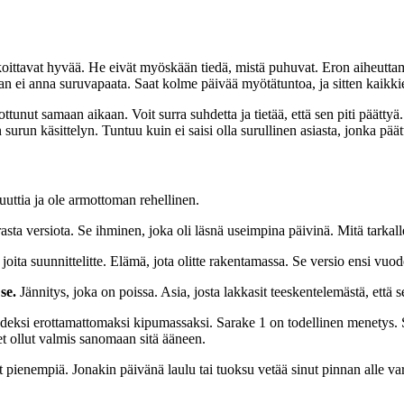
rkoittavat hyvää. He eivät myöskään tiedä, mistä puhuvat. Eron aiheutt
n ei anna suruvapaata. Saat kolme päivää myötätuntoa, ja sitten kaikkien
lpottunut samaan aikaan. Voit surra suhdetta ja tietää, että sen piti päät
n surun käsittelyn. Tuntuu kuin ei saisi olla surullinen asiasta, jonka pä
nuuttia ja ole armottoman rehellinen.
asta versiota. Se ihminen, joka oli läsnä useimpina päivinä. Mitä tarkal
joita suunnittelitte. Elämä, jota olitte rakentamassa. Se versio ensi vuode
se.
Jännitys, joka on poissa. Asia, josta lakkasit teeskentelemästä, että s
deksi erottamattomaksi kipumassaksi. Sarake 1 on todellinen menetys. 
et ollut valmis sanomaan sitä ääneen.
t pienempiä. Jonakin päivänä laulu tai tuoksu vetää sinut pinnan alle varo