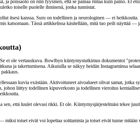
ä, ja poissaolo on niin fyysinen, että se painaa rintaa kuin paino. Et et
uletko toiselle puolelle ihmisenä, jonka tunnistat.
ollut itsesi kanssa. Suru on todellinen ja neurologinen — ei heikkoutta. I
almis katsomaan. Tässä artikkelissa käsitellään, mitä tuo peili näyttää — 
koutta)
. Se ei ole vertauskuva. Bowlbyn kiintymystutkimus dokumentoi "protest
itkuna ja takertumisena. Aikuisilla se näkyy heidän Instagraminsa selaa
i pakkaus.
lessaan kuvia exästään. Aktivoituneet aivoalueet olivat samat, jotka sytt
n, johon liittyy todellinen kipuverkosto ja todellinen vieroitus kemialli
eikkoutta.
 sen, että luulet olevasi rikki. Et ole. Kiintymysjärjestelmäsi tekee juuri
 miksi toiset eivät voi lopettaa soittamista ja toiset eivät tunne mitää