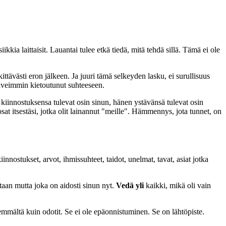
ikkia laittaisit. Lauantai tulee etkä tiedä, mitä tehdä sillä. Tämä ei ole
tävästi eron jälkeen. Ja juuri tämä selkeyden lasku, ei surullisuus
iiveimmin kietoutunut suhteeseen.
iinnostuksensa tulevat osin sinun, hänen ystävänsä tulevat osin
at itsestäsi, jotka olit lainannut "meille". Hämmennys, jota tunnet, on
nnostukset, arvot, ihmissuhteet, taidot, unelmat, tavat, asiat jotka
taan mutta joka on aidosti sinun nyt.
Vedä yli
kaikki, mikä oli vain
mmältä kuin odotit. Se ei ole epäonnistuminen. Se on lähtöpiste.