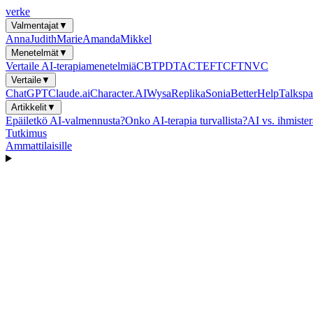
verke
Valmentajat
▼
Anna
Judith
Marie
Amanda
Mikkel
Menetelmät
▼
Vertaile AI-terapiamenetelmiä
CBT
PDT
ACT
EFT
CFT
NVC
Vertaile
▼
ChatGPT
Claude.ai
Character.AI
Wysa
Replika
Sonia
BetterHelp
Talkspa
Artikkelit
▼
Epäiletkö AI-valmennusta?
Onko AI-terapia turvallista?
AI vs. ihmister
Tutkimus
Ammattilaisille