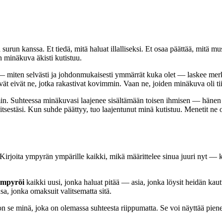
urun kanssa. Et tiedä, mitä haluat illalliseksi. Et osaa päättää, mitä musi
 minäkuva äkisti kutistuu.
— miten selvästi ja johdonmukaisesti ymmärrät kuka olet — laskee merkit
vät eivät ne, jotka rakastivat kovimmin. Vaan ne, joiden minäkuva oli t
in. Suhteessa minäkuvasi laajenee sisältämään toisen ihmisen — hänen k
sestäsi. Kun suhde päättyy, tuo laajentunut minä kutistuu. Menetit ne os
 Kirjoita ympyrän ympärille kaikki, mikä määrittelee sinua juuri nyt — kii
mpyröi
kaikki uusi, jonka haluat pitää — asia, jonka löysit heidän kaut
a, jonka omaksuit valitsematta sitä.
 se minä, joka on olemassa suhteesta riippumatta. Se voi näyttää piene