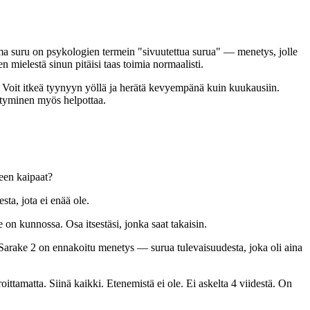
ama suru on psykologien termein "sivuutettua surua" — menetys, jolle
 mielestä sinun pitäisi taas toimia normaalisti.
tyä. Voit itkeä tyynyyn yöllä ja herätä kevyempänä kuin kuukausiin.
ättyminen myös helpottaa.
leen kaipaat?
sta, jota ei enää ole.
e on kunnossa. Osa itsestäsi, jonka saat takaisin.
Sarake 2 on ennakoitu menetys — surua tulevaisuudesta, joka oli aina
ittamatta. Siinä kaikki. Etenemistä ei ole. Ei askelta 4 viidestä. On