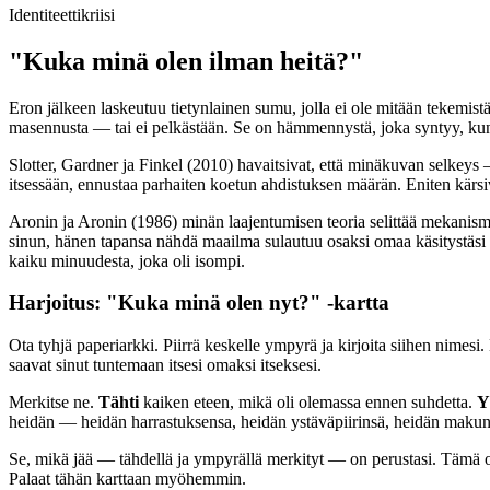
Identiteettikriisi
"Kuka minä olen ilman heitä?"
Eron jälkeen laskeutuu tietynlainen sumu, jolla ei ole mitään tekemistä s
masennusta — tai ei pelkästään. Se on hämmennystä, joka syntyy, kun
Slotter, Gardner ja Finkel (2010) havaitsivat, että minäkuvan selkeys 
itsessään, ennustaa parhaiten koetun ahdistuksen määrän. Eniten kärsi
Aronin ja Aronin (1986) minän laajentumisen teoria selittää mekanism
sinun, hänen tapansa nähdä maailma sulautuu osaksi omaa käsitystäsi it
kaiku minuudesta, joka oli isompi.
Harjoitus: "Kuka minä olen nyt?" -kartta
Ota tyhjä paperiarkki. Piirrä keskelle ympyrä ja kirjoita siihen nimesi.
saavat sinut tuntemaan itsesi omaksi itseksesi.
Merkitse ne.
Tähti
kaiken eteen, mikä oli olemassa ennen suhdetta.
Y
heidän — heidän harrastuksensa, heidän ystäväpiirinsä, heidän makuns
Se, mikä jää — tähdellä ja ympyrällä merkityt — on perustasi. Tämä on
Palaat tähän karttaan myöhemmin.