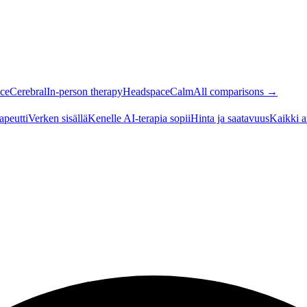
ce
Cerebral
In-person therapy
Headspace
Calm
All comparisons →
apeutti
Verken sisällä
Kenelle AI-terapia sopii
Hinta ja saatavuus
Kaikki a