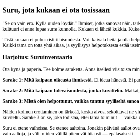
Suru, jota kukaan ei ota tosissaan
"Se on vain ero. Kyllä uuden löydät." Ihmiset, jotka sanovat näin, ta
kulttuuri ei anna lupaa surra kunnolla. Kukaan ei lähetä kukkia. Kukaa
Tästä kukaan ei puhu: ristiriitaisuudesta. Voit kaivata heitä ja olla he
Kaikki tämä on totta yhtä aikaa, ja syyllisyys helpotuksesta estää usei
Harjoitus: Suruinventaario
Ota kynä ja paperia. Tee kolme saraketta. Anna itsellesi viisitoista mi
Sarake 1: Mitä kaipaan oikeasta ihmisestä.
Ei ideaa hänestä. Ei par
Sarake 2: Mitä kaipaan tulevaisuudesta, jonka kuvittelin.
Matkat, 
Sarake 3: Mistä olen helpottunut, vaikka tuntuu syylliseltä sanoa 
Näiden kolmen erottaminen on tärkeää, koska aivosi sekoittavat ne yh
kuviteltu. Sarake 3 on se, joka todistaa, ettei tämä toiminut — vaikka 
Suru ei etene vaiheissa. Se etenee aaltoina. Jonakin päivänä aallot ova
vain aaltoja, ja välit niiden välillä pitenevät hitaasti — epätasaisesti.