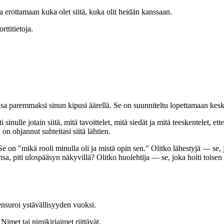
 erottamaan kuka olet siitä, kuka olit heidän kanssaan.
ttitietoja.
sa paremmaksi sinun kipusi äärellä. Se on suunniteltu lopettamaan keskus
i sinulle jotain siitä, mitä tavoittelet, mitä siedät ja mitä teeskentelet,
 on ohjannut suhteitasi siitä lähtien.
 on "mikä rooli minulla oli ja mistä opin sen." Olitko lähestyjä — se, jok
ansa, piti ulospääsyn näkyvillä? Olitko huolehtija — se, joka hoiti toisen
sensuroi ystävällisyyden vuoksi.
Nimet tai nimikirjaimet riittävät.