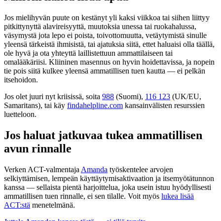
Jos mielihyvän puute on kestänyt yli kaksi viikkoa tai siihen liittyy
pitkittynyttä alavireisyyttä, muutoksia unessa tai ruokahalussa,
väsymystä jota lepo ei poista, toivottomuutta, vetäytymistä sinulle
yleensä tärkeistä ihmisistä, tai ajatuksia siitä, ettet haluaisi olla täällä,
ole hyvä ja ota yhteyttä laillistettuun ammattilaiseen tai
omalääkäriisi. Kliininen masennus on hyvin hoidettavissa, ja nopein
tie pois siitä kulkee yleensä ammatillisen tuen kautta — ei pelkän
itsehoidon.
Jos olet juuri nyt kriisissä, soita
988
(Suomi),
116 123
(UK/EU,
Samaritans), tai käy
findahelpline.com
kansainvälisten resurssien
luetteloon.
Jos haluat jatkuvaa tukea ammatillisen
avun rinnalle
Verken ACT-valmentaja
Amanda
työskentelee arvojen
selkiyttämisen, lempeän käyttäytymisaktivaation ja itsemyötätunnon
kanssa — sellaista pientä harjoittelua, joka usein istuu hyödyllisesti
ammatillisen tuen rinnalle, ei sen tilalle. Voit myös
lukea lisää
ACT:stä
menetelmänä.