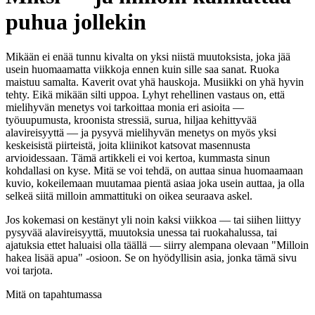
puhua jollekin
Mikään ei enää tunnu kivalta on yksi niistä muutoksista, joka jää
usein huomaamatta viikkoja ennen kuin sille saa sanat. Ruoka
maistuu samalta. Kaverit ovat yhä hauskoja. Musiikki on yhä hyvin
tehty. Eikä mikään silti uppoa. Lyhyt rehellinen vastaus on, että
mielihyvän menetys voi tarkoittaa monia eri asioita —
työuupumusta, kroonista stressiä, surua, hiljaa kehittyvää
alavireisyyttä — ja pysyvä mielihyvän menetys on myös yksi
keskeisistä piirteistä, joita kliinikot katsovat masennusta
arvioidessaan. Tämä artikkeli ei voi kertoa, kummasta sinun
kohdallasi on kyse. Mitä se voi tehdä, on auttaa sinua huomaamaan
kuvio, kokeilemaan muutamaa pientä asiaa joka usein auttaa, ja olla
selkeä siitä milloin ammattituki on oikea seuraava askel.
Jos kokemasi on kestänyt yli noin kaksi viikkoa — tai siihen liittyy
pysyvää alavireisyyttä, muutoksia unessa tai ruokahalussa, tai
ajatuksia ettet haluaisi olla täällä — siirry alempana olevaan "Milloin
hakea lisää apua" -osioon. Se on hyödyllisin asia, jonka tämä sivu
voi tarjota.
Mitä on tapahtumassa