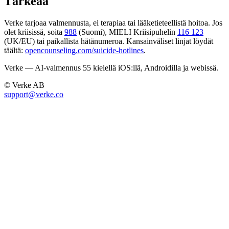
Tärkeää
Verke tarjoaa valmennusta, ei terapiaa tai lääketieteellistä hoitoa. Jos
olet kriisissä, soita
988
(Suomi), MIELI Kriisipuhelin
116 123
(UK/EU) tai paikallista hätänumeroa. Kansainväliset linjat löydät
täältä:
opencounseling.com/suicide-hotlines
.
Verke — AI-valmennus 55 kielellä iOS:llä, Androidilla ja webissä.
© Verke AB
support@verke.co