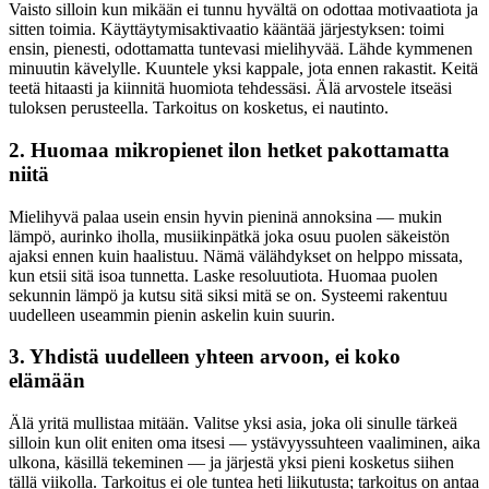
Vaisto silloin kun mikään ei tunnu hyvältä on odottaa motivaatiota ja
sitten toimia. Käyttäytymisaktivaatio kääntää järjestyksen: toimi
ensin, pienesti, odottamatta tuntevasi mielihyvää. Lähde kymmenen
minuutin kävelylle. Kuuntele yksi kappale, jota ennen rakastit. Keitä
teetä hitaasti ja kiinnitä huomiota tehdessäsi. Älä arvostele itseäsi
tuloksen perusteella. Tarkoitus on kosketus, ei nautinto.
2. Huomaa mikropienet ilon hetket pakottamatta
niitä
Mielihyvä palaa usein ensin hyvin pieninä annoksina — mukin
lämpö, aurinko iholla, musiikinpätkä joka osuu puolen säkeistön
ajaksi ennen kuin haalistuu. Nämä välähdykset on helppo missata,
kun etsii sitä isoa tunnetta. Laske resoluutiota. Huomaa puolen
sekunnin lämpö ja kutsu sitä siksi mitä se on. Systeemi rakentuu
uudelleen useammin pienin askelin kuin suurin.
3. Yhdistä uudelleen yhteen arvoon, ei koko
elämään
Älä yritä mullistaa mitään. Valitse yksi asia, joka oli sinulle tärkeä
silloin kun olit eniten oma itsesi — ystävyyssuhteen vaaliminen, aika
ulkona, käsillä tekeminen — ja järjestä yksi pieni kosketus siihen
tällä viikolla. Tarkoitus ei ole tuntea heti liikutusta; tarkoitus on antaa