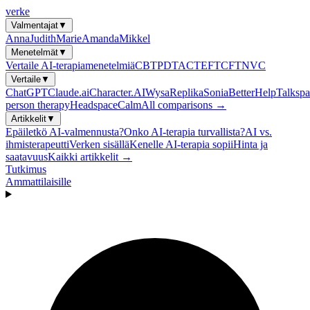
verke
Valmentajat
▼
Anna
Judith
Marie
Amanda
Mikkel
Menetelmät
▼
Vertaile AI-terapiamenetelmiä
CBT
PDT
ACT
EFT
CFT
NVC
Vertaile
▼
ChatGPT
Claude.ai
Character.AI
Wysa
Replika
Sonia
BetterHelp
Talkspa
person therapy
Headspace
Calm
All comparisons →
Artikkelit
▼
Epäiletkö AI-valmennusta?
Onko AI-terapia turvallista?
AI vs.
ihmisterapeutti
Verken sisällä
Kenelle AI-terapia sopii
Hinta ja
saatavuus
Kaikki artikkelit →
Tutkimus
Ammattilaisille