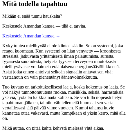
Mitä todella tapahtuu
Mikään ei enää tunnu hauskalta?
Keskustele Amandan kanssa — tiliä ei tarvita.
Keskustele Amandan kanssa →
Kyky tuntea mielihyvää ei ole kiinteä säädin. Se on systeemi, joka
reagoi kuormaan. Kun systeemi on liian venytetty — kroonisesta
stressistä, jatkuvasta yrittämisestä ilman palautumista, surusta,
fyysisestä sairaudesta, tietyistä fyysisen terveyden muutoksista —
mielihyvävaste voi laimeta eräänlaisena energiansäästöliikkeenä.
Asiat jotka ennen antoivat selkeän signaalin antavat sen yhä;
vastaanotin on vain pienentänyt äänenvoimakkuutta.
Tuo kuvaus on tarkoituksellisesti laaja, koska kokemus on laaja. Se
voi näkyä tunnottomuutena ruokaa, musiikkia, seksiä, harrastuksia,
ystäviä, työtä tai kaikkia näitä kohtaan. Se voi tulla nopeasti tietyn
tapahtuman jälkeen, tai niin vähitellen että huomaat sen vasta
vertaillessasi tätä päivää viime vuoteen. Kumpi tahansa kuvio
kannattaa ottaa vakavasti, mutta kumpikaan ei yksin kerro, mitä alla
on.
Mikä auttaa, on pitää kahta kehystä mielessä yhtä aikaa.