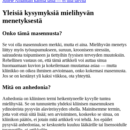
Juttele Amandan kanssa tästä — ei tiliä tarvita
Yleisiä kysymyksiä mielihyvän
menetyksestä
Onko tämä masennusta?
Se voi olla masennuksen merkki, mutta ei aina. Mielihyvän menetys
liittyy myös työuupumukseen, suruun, krooniseen stressiin,
sairaudesta toipumiseen ja tiettyihin fyysisen terveyden muutoksiin.
Rehellinen vastaus on, että tämä artikkeli voi auttaa sinua
huomaamaan kuvion ja kokeilemaan muutamaa asiaa — mutta
kliinikko on oikea ihminen arvioimaan, onko kokemasi masennusta.
Jos se on kestänyt yli kaksi viikkoa, ota yhteyttä.
Mitä on anhedonia?
Anhedonia on kliininen termi heikentyneelle kyvylle tuntea
mielihyvää. Se on tunnustettu yhdeksi kliinisen masennuksen
ydinoireista pysyvän alavireisyyden ohella. Mainitsemme termin,
jotta voit etsiä siitä lisää; sen arvioiminen, koskeeko se sinua, on
kliinikon päätös, ei jotain mitä artikkeli voi tehdä. Jos epäilet
pysyvää anhedoniaa, se keskustelu kuuluu lääkärille tai lisensoidulle
terapeutille, ei artikkeliin.