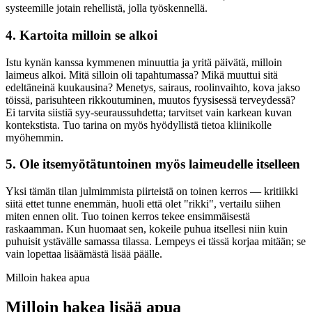
systeemille jotain rehellistä, jolla työskennellä.
4. Kartoita milloin se alkoi
Istu kynän kanssa kymmenen minuuttia ja yritä päivätä, milloin
laimeus alkoi. Mitä silloin oli tapahtumassa? Mikä muuttui sitä
edeltäneinä kuukausina? Menetys, sairaus, roolinvaihto, kova jakso
töissä, parisuhteen rikkoutuminen, muutos fyysisessä terveydessä?
Ei tarvita siistiä syy-seuraussuhdetta; tarvitset vain karkean kuvan
kontekstista. Tuo tarina on myös hyödyllistä tietoa kliinikolle
myöhemmin.
5. Ole itsemyötätuntoinen myös laimeudelle itselleen
Yksi tämän tilan julmimmista piirteistä on toinen kerros — kritiikki
siitä ettet tunne enemmän, huoli että olet "rikki", vertailu siihen
miten ennen olit. Tuo toinen kerros tekee ensimmäisestä
raskaamman. Kun huomaat sen, kokeile puhua itsellesi niin kuin
puhuisit ystävälle samassa tilassa. Lempeys ei tässä korjaa mitään; se
vain lopettaa lisäämästä lisää päälle.
Milloin hakea apua
Milloin hakea lisää apua