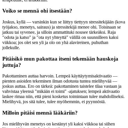
Voiko se mennä ohi itsestään?
Joskus, kyllä — varsinkin kun se liittyy tiettyyn stressitekijään (kova
työjakso, menetys, sairaus) ja stressitekijä menee ohi. Toisinaan se
jatkuu tai syvenee, ja silloin ammattituki nousee tärkeäksi. Raja
"odota ja katso" ja "ota nyt yhteyttä" välillä on suunnilleen kaksi
viikkoa; jos olet sen yli ja olo on yhä alavireinen, puhuthan
jollekulle.
Pitäisikö mun pakottaa itseni tekemään hauskoja
juttuja?
Pakottaminen auttaa harvoin. Lempeä käyttäytymisaktivaatio —
pienten asioiden tekeminen ilman odotusta tuntea mielihyvää —
joskus auttaa. Ero on tärkeä: pakottaminen taistelee tilaa vastaan ja
vahvistaa yleensä "mikään ei toimi" -ajatuksen; lempeä aktivaatio
laskee rimaa niin, että pieni kosketus toimintaan tulee mahdolliseksi.
Mielihyvä, jos sitä tulee, tulee myöhemmin, ei pyynnöstä.
Milloin pitäisi mennä lääkäriin?
Jos mielihyvän menetys on kestänyt yli kaksi viikkoa tai siihen