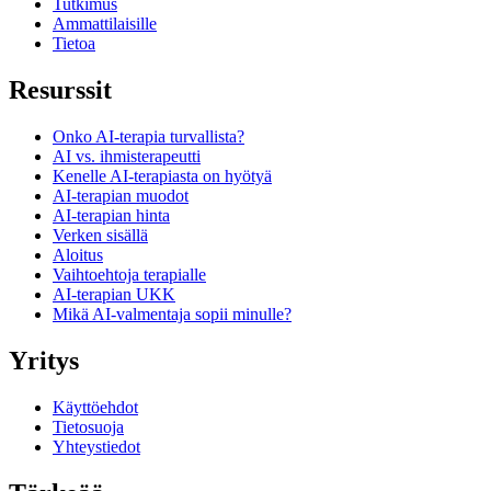
Tutkimus
Ammattilaisille
Tietoa
Resurssit
Onko AI-terapia turvallista?
AI vs. ihmisterapeutti
Kenelle AI-terapiasta on hyötyä
AI-terapian muodot
AI-terapian hinta
Verken sisällä
Aloitus
Vaihtoehtoja terapialle
AI-terapian UKK
Mikä AI-valmentaja sopii minulle?
Yritys
Käyttöehdot
Tietosuoja
Yhteystiedot