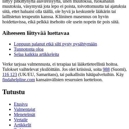
liittyy pitkittynyttä alavireisyyttä, unen muutoksia, ruokahalun
muutoksia, väsymystä jota lepo ei poista, toivottomuutta tai ajatuksia
siitä, ettet haluaisi olla täällä, ole hyvä ja keskustele lääkärin tai
laillistetun terapeutin kanssa. Kliininen masennus on hyvin
hoidettavissa, eikä pelkkä itsehoito ole usein nopein tie pois siitä.
Aiheeseen liittyvää luettavaa
Loppuun palanut etkä silti pysty pysähtymään
Tunnotonta oloa
Selaa kaikkia artikkeleita
Verke tarjoaa valmennusta, ei terapiaa tai lääketieteellistä hoitoa.
Tulokset vaihtelevat yksilöittäin. Jos olet kriisissä, soita
988
(Suomi),
116 123
(UK/EU, Samaritans),
tai paikallisiin hätäpalveluihin. Käy
findahelpline.com
kansainvälisten resurssien luetteloon.
Tutustu
Etusivu
Valmentajat
Menetelmät
Vertaile
Artikkelit