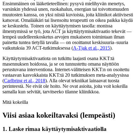
Ensimmäinen on lääketieteellinen: pysyvä mielihyvän menetys,
varsinkin yhdessä unen, ruokahalun, energian tai toivottomuuden
muutosten kanssa, on yksi niistä kuvioista, joita kliinikot aktiivisesti
katsovat. Omalääkäri tai lisensoitu terapeutti on oikea paikka käydä
se keskustelu. Toinen on käyttäytymisen tasolla: monissa
ilmentymissä se työ, jota ACT ja käyttäytymisaktivaatio tekevät —
lempeä uudelleenkosketus arvojen mukaiseen toimintaan ilman
painetta tuntea tietyllä tavalla — on osoittanut keskisuuria–suuria
vaikutuksia 39 ACT-tutkimuksessa (
A-Tjak et al., 2015
).
Käyttäytymisaktivaatiota on tutkittu laajasti osana KKT:tä
masennuksen hoidossa, ja se on tunnustettu omana näyttöön
perustuvana interventiona. Internet-välitteisen KKT:n on osoitettu
vastaavan kasvokkaista KKT:tä 20 tutkimuksen meta-analyysissa
(
Carlbring et al., 2018
). Alla olevat tekniikat lainaavat tuosta
perinteestä. Ne eivät ole hoito. Ne ovat asioita, joita voit kokeilla
samalla kun selvität, tarvitseeko tilanne kliinikkoa.
Mitä kokeilla
Viisi asiaa kokeiltavaksi (lempeästi)
1. Laske rimaa käyttäytymisaktivaatiolla