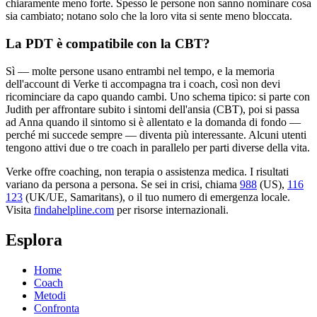
chiaramente meno forte. Spesso le persone non sanno nominare cosa
sia cambiato; notano solo che la loro vita si sente meno bloccata.
La PDT è compatibile con la CBT?
Sì — molte persone usano entrambi nel tempo, e la memoria
dell'account di Verke ti accompagna tra i coach, così non devi
ricominciare da capo quando cambi. Uno schema tipico: si parte con
Judith per affrontare subito i sintomi dell'ansia (CBT), poi si passa
ad Anna quando il sintomo si è allentato e la domanda di fondo —
perché mi succede sempre — diventa più interessante. Alcuni utenti
tengono attivi due o tre coach in parallelo per parti diverse della vita.
Verke offre coaching, non terapia o assistenza medica. I risultati
variano da persona a persona. Se sei in crisi, chiama
988
(US),
116
123
(UK/UE, Samaritans),
o il tuo numero di emergenza locale.
Visita
findahelpline.com
per risorse internazionali.
Esplora
Home
Coach
Metodi
Confronta