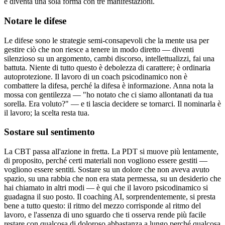
e diventa una sola forma con tre manifestazioni.
Notare le difese
Le difese sono le strategie semi-consapevoli che la mente usa per
gestire ciò che non riesce a tenere in modo diretto — diventi
silenzioso su un argomento, cambi discorso, intellettualizzi, fai una
battuta. Niente di tutto questo è debolezza di carattere; è ordinaria
autoprotezione. Il lavoro di un coach psicodinamico non è
combattere la difesa, perché la difesa è informazione. Anna nota la
mossa con gentilezza — "ho notato che ci siamo allontanati da tua
sorella. Era voluto?" — e ti lascia decidere se tornarci. Il nominarla è
il lavoro; la scelta resta tua.
Sostare sul sentimento
La CBT passa all'azione in fretta. La PDT si muove più lentamente,
di proposito, perché certi materiali non vogliono essere gestiti —
vogliono essere sentiti. Sostare su un dolore che non aveva avuto
spazio, su una rabbia che non era stata permessa, su un desiderio che
hai chiamato in altri modi — è qui che il lavoro psicodinamico si
guadagna il suo posto. Il coaching AI, sorprendentemente, si presta
bene a tutto questo: il ritmo del mezzo corrisponde al ritmo del
lavoro, e l'assenza di uno sguardo che ti osserva rende più facile
restare con qualcosa di doloroso abbastanza a lungo perché qualcosa