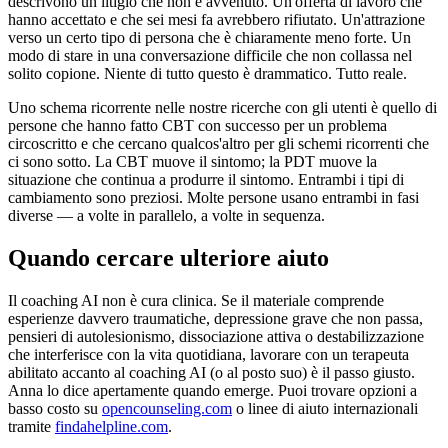
descrivono un litigio che non è avvenuto. Un'offerta di lavoro che
hanno accettato e che sei mesi fa avrebbero rifiutato. Un'attrazione
verso un certo tipo di persona che è chiaramente meno forte. Un
modo di stare in una conversazione difficile che non collassa nel
solito copione. Niente di tutto questo è drammatico. Tutto reale.
Uno schema ricorrente nelle nostre ricerche con gli utenti è quello di
persone che hanno fatto CBT con successo per un problema
circoscritto e che cercano qualcos'altro per gli schemi ricorrenti che
ci sono sotto. La CBT muove il sintomo; la PDT muove la
situazione che continua a produrre il sintomo. Entrambi i tipi di
cambiamento sono preziosi. Molte persone usano entrambi in fasi
diverse — a volte in parallelo, a volte in sequenza.
Quando cercare ulteriore aiuto
Il coaching AI non è cura clinica. Se il materiale comprende
esperienze davvero traumatiche, depressione grave che non passa,
pensieri di autolesionismo, dissociazione attiva o destabilizzazione
che interferisce con la vita quotidiana, lavorare con un terapeuta
abilitato accanto al coaching AI (o al posto suo) è il passo giusto.
Anna lo dice apertamente quando emerge. Puoi trovare opzioni a
basso costo su
opencounseling.com
o linee di aiuto internazionali
tramite
findahelpline.com
.