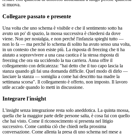
si muova.
Collegare passato e presente
Una volta che uno schema è visibile e che il sentimento sotto ha
avuto un po' di spazio, la mossa successiva è chiedersi da dove
viene. Non per nostalgia, e non perché l'infanzia spieghi tutto —
non lo fa — ma perché lo schema di solito ha avuto senso una volta,
in un contesto che non esiste più. La risposta di freezing che ti ha
aiutato a sopravvivere a una casa caotica è la stessa risposta di
freezing che ora sta uccidendo la tua carriera. Anna offre il
collegamento con delicatezza: "hai detto che il tuo capo lascia la
stanza quando gli fai una domanda difficile. Quel modo di dirlo —
lasciare la stanza — somiglia a come hai descritto tua madre la
settimana scorsa". Il collegamento è offerto, non imposto. Il lavoro
utile accade quando lo metti in discussione.
Integrare l'insight
L'insight senza integrazione resta solo aneddotica. La quinta mossa,
quella che la maggior parte delle persone salta, è cosa fai con quello
che hai visto. Come il riconoscimento si presenta nel litigio
successivo. Come cambia ciò che chiedi nella prossima
conversazione. Come allenta la presa di uno schema nel mese a