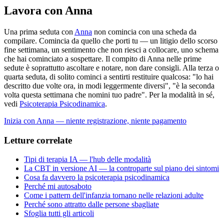
Lavora con Anna
Una prima seduta con
Anna
non comincia con una scheda da
compilare. Comincia da quello che porti tu — un litigio dello scorso
fine settimana, un sentimento che non riesci a collocare, uno schema
che hai cominciato a sospettare. Il compito di Anna nelle prime
sedute è soprattutto ascoltare e notare, non dare consigli. Alla terza o
quarta seduta, di solito cominci a sentirti restituire qualcosa: "lo hai
descritto due volte ora, in modi leggermente diversi", "è la seconda
volta questa settimana che nomini tuo padre". Per la modalità in sé,
vedi
Psicoterapia Psicodinamica
.
Inizia con Anna — niente registrazione, niente pagamento
Letture correlate
Tipi di terapia IA — l'hub delle modalità
La CBT in versione AI — la controparte sul piano dei sintomi
Cosa fa davvero la psicoterapia psicodinamica
Perché mi autosaboto
Come i pattern dell'infanzia tornano nelle relazioni adulte
Perché sono attratto dalle persone sbagliate
Sfoglia tutti gli articoli