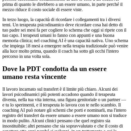
prima di quanto le direbbero a un essere umano, in parte perché il
mezzo riduce il costo sociale di essere viste.
In terzo luogo, la capacità di ricordare i collegamenti tra i diversi
temi. Un terapeuta psicodinamico deve ricordare cosa hai detto di
tuo padre sei mesi fa per cogliere lo schema che oggi si ripete con il
tuo capo. I terapeuti umani lo fanno con appunti e una buona
memoria clinica; nel coaching AI è una capacità nativa. Uno schema
che impiega 18 mesi a emergere nella terapia tradizionale può venire
alla luce molto prima, quando il coach ha sotto gli occhi l'intero
percorso in una volta sola.
Dove la PDT condotta da un essere
umano resta vincente
Il lavoro incarnato sul transfert è il limite più chiaro. Alcuni dei
lavori psicodinamici più potenti accadono quando il terapeuta
diventa, nella tua vita interna, una figura genitoriale o un partner —
e tu lo sperimenti, e il terapeuta lo lavora con te nello scambio. Il
coaching AI può notare gli schemi che porti e nominarli, ma l'intero
registro del transfert da essere umano a essere umano non si traduce
in modo pulito. Alcuni clinici pensano che quel registro sia
insostituibile; altri pensano che sia sopravvalutato e che il costo di