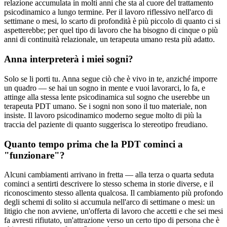
relazione accumulata in molti anni che sta al cuore del trattamento
psicodinamico a lungo termine. Per il lavoro riflessivo nell'arco di
settimane o mesi, lo scarto di profondità è più piccolo di quanto ci si
aspetterebbe; per quel tipo di lavoro che ha bisogno di cinque o più
anni di continuità relazionale, un terapeuta umano resta più adatto.
Anna interpreterà i miei sogni?
Solo se li porti tu. Anna segue ciò che è vivo in te, anziché imporre
un quadro — se hai un sogno in mente e vuoi lavorarci, lo fa, e
attinge alla stessa lente psicodinamica sul sogno che userebbe un
terapeuta PDT umano. Se i sogni non sono il tuo materiale, non
insiste. Il lavoro psicodinamico moderno segue molto di più la
traccia del paziente di quanto suggerisca lo stereotipo freudiano.
Quanto tempo prima che la PDT cominci a
"funzionare"?
Alcuni cambiamenti arrivano in fretta — alla terza o quarta seduta
cominci a sentirti descrivere lo stesso schema in storie diverse, e il
riconoscimento stesso allenta qualcosa. Il cambiamento più profondo
degli schemi di solito si accumula nell'arco di settimane o mesi: un
litigio che non avviene, un'offerta di lavoro che accetti e che sei mesi
fa avresti rifiutato, un'attrazione verso un certo tipo di persona che è