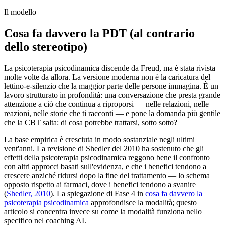
Il modello
Cosa fa davvero la PDT (al contrario
dello stereotipo)
La psicoterapia psicodinamica discende da Freud, ma è stata rivista
molte volte da allora. La versione moderna non è la caricatura del
lettino-e-silenzio che la maggior parte delle persone immagina. È un
lavoro strutturato in profondità: una conversazione che presta grande
attenzione a ciò che continua a riproporsi — nelle relazioni, nelle
reazioni, nelle storie che ti racconti — e pone la domanda più gentile
che la CBT salta: di cosa potrebbe trattarsi, sotto sotto?
La base empirica è cresciuta in modo sostanziale negli ultimi
vent'anni. La revisione di Shedler del 2010 ha sostenuto che gli
effetti della psicoterapia psicodinamica reggono bene il confronto
con altri approcci basati sull'evidenza, e che i benefici tendono a
crescere anziché ridursi dopo la fine del trattamento — lo schema
opposto rispetto ai farmaci, dove i benefici tendono a svanire
(
Shedler, 2010
)
. La spiegazione di Fase 4 in
cosa fa davvero la
psicoterapia psicodinamica
approfondisce la modalità; questo
articolo si concentra invece su come la modalità funziona nello
specifico nel coaching AI.