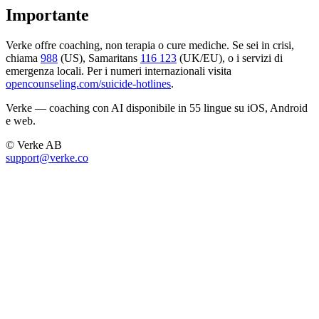
Importante
Verke offre coaching, non terapia o cure mediche. Se sei in crisi,
chiama
988
(US), Samaritans
116 123
(UK/EU), o i servizi di
emergenza locali. Per i numeri internazionali visita
opencounseling.com/suicide-hotlines
.
Verke — coaching con AI disponibile in 55 lingue su iOS, Android
e web.
© Verke AB
support@verke.co