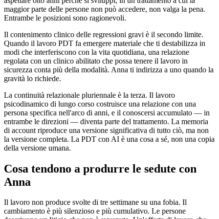
aspettare otto anni perché si sviluppi, in un trattamento a cui la
maggior parte delle persone non può accedere, non valga la pena.
Entrambe le posizioni sono ragionevoli.
Il contenimento clinico delle regressioni gravi è il secondo limite.
Quando il lavoro PDT fa emergere materiale che ti destabilizza in
modi che interferiscono con la vita quotidiana, una relazione
regolata con un clinico abilitato che possa tenere il lavoro in
sicurezza conta più della modalità. Anna ti indirizza a uno quando la
gravità lo richiede.
La continuità relazionale pluriennale è la terza. Il lavoro
psicodinamico di lungo corso costruisce una relazione con una
persona specifica nell'arco di anni, e il conoscersi accumulato — in
entrambe le direzioni — diventa parte del trattamento. La memoria
di account riproduce una versione significativa di tutto ciò, ma non
la versione completa. La PDT con AI è una cosa a sé, non una copia
della versione umana.
Cosa tendono a produrre le sedute con
Anna
Il lavoro non produce svolte di tre settimane su una fobia. Il
cambiamento è più silenzioso e più cumulativo. Le persone