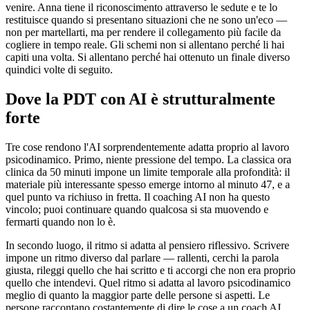
venire. Anna tiene il riconoscimento attraverso le sedute e te lo
restituisce quando si presentano situazioni che ne sono un'eco —
non per martellarti, ma per rendere il collegamento più facile da
cogliere in tempo reale. Gli schemi non si allentano perché li hai
capiti una volta. Si allentano perché hai ottenuto un finale diverso
quindici volte di seguito.
Dove la PDT con AI è strutturalmente
forte
Tre cose rendono l'AI sorprendentemente adatta proprio al lavoro
psicodinamico. Primo, niente pressione del tempo. La classica ora
clinica da 50 minuti impone un limite temporale alla profondità: il
materiale più interessante spesso emerge intorno al minuto 47, e a
quel punto va richiuso in fretta. Il coaching AI non ha questo
vincolo; puoi continuare quando qualcosa si sta muovendo e
fermarti quando non lo è.
In secondo luogo, il ritmo si adatta al pensiero riflessivo. Scrivere
impone un ritmo diverso dal parlare — rallenti, cerchi la parola
giusta, rileggi quello che hai scritto e ti accorgi che non era proprio
quello che intendevi. Quel ritmo si adatta al lavoro psicodinamico
meglio di quanto la maggior parte delle persone si aspetti. Le
persone raccontano costantemente di dire le cose a un coach AI