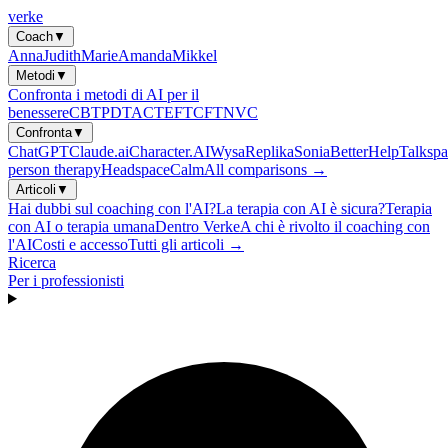
verke
Coach
▼
Anna
Judith
Marie
Amanda
Mikkel
Metodi
▼
Confronta i metodi di AI per il
benessere
CBT
PDT
ACT
EFT
CFT
NVC
Confronta
▼
ChatGPT
Claude.ai
Character.AI
Wysa
Replika
Sonia
BetterHelp
Talkspa
person therapy
Headspace
Calm
All comparisons →
Articoli
▼
Hai dubbi sul coaching con l'AI?
La terapia con AI è sicura?
Terapia
con AI o terapia umana
Dentro Verke
A chi è rivolto il coaching con
l'AI
Costi e accesso
Tutti gli articoli →
Ricerca
Per i professionisti