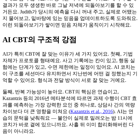
결과가 모두 생생한 바로 그날 저녁에 되돌아보기를 할 수 있
거든요. Judith가 당시의 예측을 다시 꺼내 주고, 실제로 어땠는
지 물어보고, 밑바탕에 있는 믿음을 업데이트하도록 도와줘요.
이런 되돌아보기가 쌓이면 믿음 자체가 움직이기 시작해요.
AI CBT의 구조적 강점
AI가 특히 CBT에 잘 맞는 이유가 세 가지 있어요. 첫째, 기법
자체가 프로토콜 형태예요. 사고 기록에는 칸이 있고, 행동 실
험에는 단계가 있고, 수면 제한에는 일정이 있어요. AI 코치는
이 구조를 세션마다 유지하면서 지난번에 어떤 걸 정했는지 기
억할 수 있어요. 형식과 전달 방식이 서로 잘 맞는 거예요.
둘째, 반복 가능성이 높아요. CBT의 핵심은 연습이고,
Kazantzis 등의 2016년 메타분석에 따르면 과제 수행이 CBT 효
과를 예측하는 가장 강력한 요인 중 하나로, 상담사 간의 역량
차이보다 더 큰 영향을 미쳐요
(
Kazantzis et al., 2016
)
. AI는 연
습의 문턱을 낮춰줘요 — 불안이 실제로 밀려오는 밤 11시에
코치가 바로 곁에 있으니까요. 사흘 뒤 이미 합리화해버린 다
음이 아니라요.