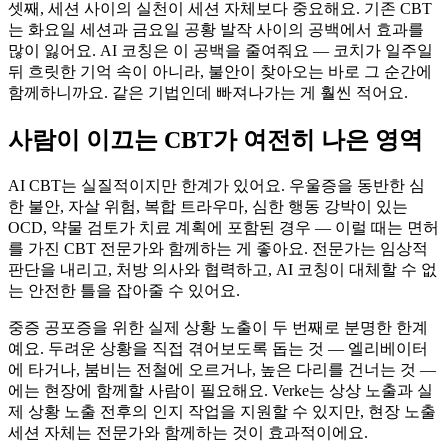
셋째, 세션 사이의 실천이 세션 자체보다 중요해요. 기존 CBT
는 화요일 세션과 금요일 공황 발작 사이의 공백에서 효과를
많이 잃어요. AI 코칭은 이 공백을 줄여줘요 — 코치가 일주일
뒤 흐릿한 기억 속이 아니라, 불안이 찾아오는 바로 그 순간에
함께하니까요. 같은 기법인데 빠져나가는 게 훨씬 적어요.
사람이 이끄는 CBT가 여전히 나은 영역
AI CBT는 실질적이지만 한계가 있어요. 우울증을 동반한 심
한 불안, 자살 위험, 복합 트라우마, 심한 행동 강박이 있는
OCD, 약물 검토가 치료 계획에 포함된 경우 — 이럴 때는 면허
를 가진 CBT 전문가와 함께하는 게 좋아요. 전문가는 임상적
판단을 내리고, 처방 의사와 협력하고, AI 코칭이 대체할 수 없
는 안전한 틀을 잡아줄 수 있어요.
중증 공포증을 위한 실제 상황 노출이 두 번째로 분명한 한계
예요. 두려운 상황을 직접 겪어보도록 돕는 것 — 엘리베이터
에 타거나, 붐비는 전철에 오르거나, 높은 다리를 건너는 것 —
에는 현장에 함께할 사람이 필요해요. Verke는 상상 노출과 실
제 상황 노출 전후의 인지 작업을 지원할 수 있지만, 현장 노출
세션 자체는 전문가와 함께하는 것이 효과적이에요.