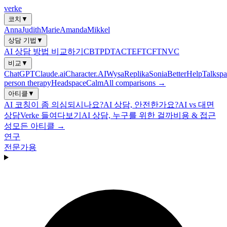
verke
코치
▼
Anna
Judith
Marie
Amanda
Mikkel
상담 기법
▼
AI 상담 방법 비교하기
CBT
PDT
ACT
EFT
CFT
NVC
비교
▼
ChatGPT
Claude.ai
Character.AI
Wysa
Replika
Sonia
BetterHelp
Talkspa
person therapy
Headspace
Calm
All comparisons →
아티클
▼
AI 코칭이 좀 의심되시나요?
AI 상담, 안전한가요?
AI vs 대면
상담
Verke 들여다보기
AI 상담, 누구를 위한 걸까
비용 & 접근
성
모든 아티클 →
연구
전문가용