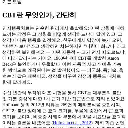
기본 모델
CBT란 무엇인가, 간단히
인지행동치료는 단순한 원리에서 출발해요: 어떤 상황에 대해
느끼는 감정은 그 상황을 어떻게 생각하느냐에 달려 있고, 그
생각이 다음 행동을 결정해요. 친구에게서 답장이 늦게 오면,
"바쁜가 보다"라고 생각하면 차분하지만 "나한테 화났나"라고
생각하면 불안해져요 — 어떤 자동적 사고가 먼저 떠오르느냐
에 따라 달라지는 거예요. 1960년대에 CBT를 개발한 Aaron
Beck은 불안하거나 우울할 때 이런 자동적 사고가 예측 가능
한 방식으로 왜곡된다는 걸 발견했어요 — 파국화, 독심술, 흑
백논리 같은 패턴이요. 생각을 바꾸면 감정과 행동도 대체로
함께 달라져요.
수십 년간의 무작위 대조 시험을 통해 CBT는 대부분의 불안
및 기분 증상에 대한 1차 근거 기반 접근법으로 자리 잡았어요.
Hofmann 등의 2012년 리뷰는 269건의 메타분석을 종합하여,
CBT가 불안 장애에 큰 효과 크기를, 우울에 중간에서 큰 효과
크기를 보이며, 비중증 사례 대부분에서 약물 치료만큼 효과적
이라는 결론을 내렸어요
(
Hofmann et al., 2012
)
. 저희 학습 콘텐