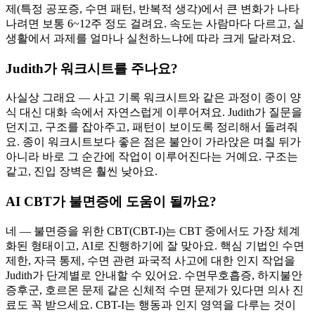
제(특정 공포증, 수면 패턴, 반복적 생각)에서 큰 변화가 나타
나려면 보통 6~12주 정도 걸려요. 속도는 사람마다 다르고, 실
생활에서 과제를 얼마나 실천하느냐에 따라 크게 달라져요.
Judith가 워크시트를 주나요?
사실상 그래요 — 사고 기록 워크시트와 같은 과정이 종이 양
식 대신 대화 속에서 자연스럽게 이루어져요. Judith가 질문을
던지고, 구조를 잡아주고, 패턴이 보이도록 정리해서 돌려줘
요. 종이 워크시트보다 좋은 점은 불안이 가라앉은 며칠 뒤가
아니라 바로 그 순간에 작업이 이루어진다는 거예요. 구조는
같고, 진입 장벽은 훨씬 낮아요.
AI CBT가 불면증에 도움이 될까요?
네 — 불면증을 위한 CBT(CBT-I)는 CBT 중에서도 가장 체계
화된 형태이고, AI로 진행하기에 잘 맞아요. 핵심 기법인 수면
제한, 자극 통제, 수면 관련 파국적 사고에 대한 인지 작업을
Judith가 단계별로 안내할 수 있어요. 수면무호흡증, 하지불안
증후군, 호르몬 문제 같은 신체적 수면 문제가 있다면 의사 진
료도 꼭 받으세요. CBT-I는 행동과 인지 영역을 다루는 것이