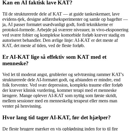
Kan en AI faktisk lave KAT?
Til de strukturerede dele af KAT — at guide tankeskemaer, lave
evidens-tjek, designe adfærdseksperimenter og samle op bagefter —
ja, AI passer formatet usædvanligt godt, fordi teknikkerne er
protokol-formede. Arbejde på sværere niveauer, in vivo-eksponering
ved svære fobier og komplekse komorbide forløb kræver stadig en
autoriseret behandler. Den ærlige linje: AI-KAT er det meste af
KAT, det meste af tiden, ved de fleste forløb.
Er AI-KAT lige så effektiv som KAT med et
menneske?
Ved let til moderat angst, grublerier og selvtræning rammer KAT's
strukturerede dele AI-formatet godt, og afstanden er mindre, end
folk forventer. Ved svær depression, kompleks traume eller forløb
der kræver klinisk vurdering, kommer terapi med et menneske
længere. Mange oplever AI-KAT som nyttig som første skridt,
mellem sessioner med en menneskelig terapeut eller mens man
venter på henvisning.
Hvor lang tid tager AI-KAT, før det hjælper?
De fleste brugere mærker en vis opblødning inden for to til fire