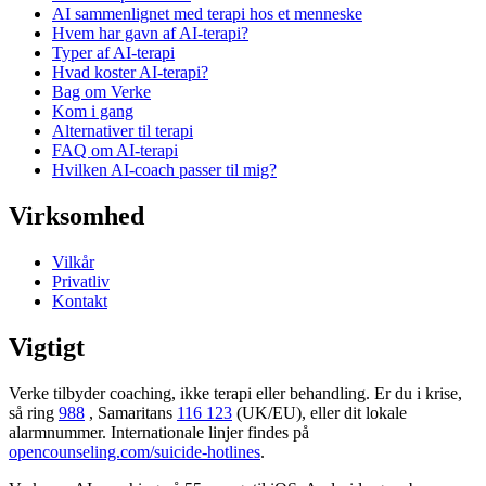
AI sammenlignet med terapi hos et menneske
Hvem har gavn af AI-terapi?
Typer af AI-terapi
Hvad koster AI-terapi?
Bag om Verke
Kom i gang
Alternativer til terapi
FAQ om AI-terapi
Hvilken AI-coach passer til mig?
Virksomhed
Vilkår
Privatliv
Kontakt
Vigtigt
Verke tilbyder coaching, ikke terapi eller behandling. Er du i krise,
så ring
988
, Samaritans
116 123
(UK/EU), eller dit lokale
alarmnummer. Internationale linjer findes på
opencounseling.com/suicide-hotlines
.