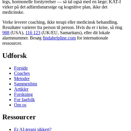
legs, hormonelle forstyrrelser — så tal også med en læge; KAT-I
virker på det adfærdsmæssige og kognitive plan, ikke det
medicinske.
Verke leverer coaching, ikke terapi eller medicinsk behandling.
Resultater varierer fra person til person. Hvis du er i krise, så ring
988
(USA),
116 123
(UK/EU, Samaritans),
eller dit lokale
alarmnummer. Besøg
findahelpline.com
for internationale
ressourcer.
Udforsk
Forside
Coaches
Metoder
Sammenlign
Artikler
Forskning
For fagfolk
Om os
Ressourcer
Er AI-terapi sikkert?