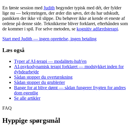
En første session med
Judith
begynder typisk med dét, der fylder
lige nu — bekymringen, der æder din søvn, det du har udskudt,
panikken der ikke vil slippe. Du behøver ikke at kende et eneste af
ordene på denne side. Teknikkerne bliver forklaret, efterhånden som
de kommer i spil. For selve metoden, se
kognitiv adfærdsterapi
.
Start med Judith — ingen oprettelse, ingen betaling
Læs også
Typer af AI-terapi — modalitets-hub'en
AI-psykodynamisk terapi forklaret — modstykket inden for
dybdearbejde
Sådan stopper du overtænkning
Sådan stopper du grublerier
Bange for at blive dømt — sådan fungerer frygten for andres
dom egentlig
Se alle artikler
FAQ
Hyppige spørgsmål