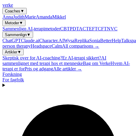
verke
Coaches
▼
Anna
Judith
Marie
Amanda
Mikkel
Metoder
▼
Sammenlign AI-terapimetoder
CBT
PDT
ACT
EFT
CFT
NVC
Sammenlign
▼
ChatGPT
Claude.ai
Character.AI
Wysa
Replika
Sonia
BetterHelp
Talkspa
person therapy
Headspace
Calm
All comparisons →
Artikler
▼
Skeptisk over for AI-coaching?
Er AI-terapi sikkert?
AI
sammenlignet med terapi hos et menneske
Bag om Verke
Hvem AI-
terapi er for
Pris og adgang
Alle artikler →
Forskning
For fagfolk