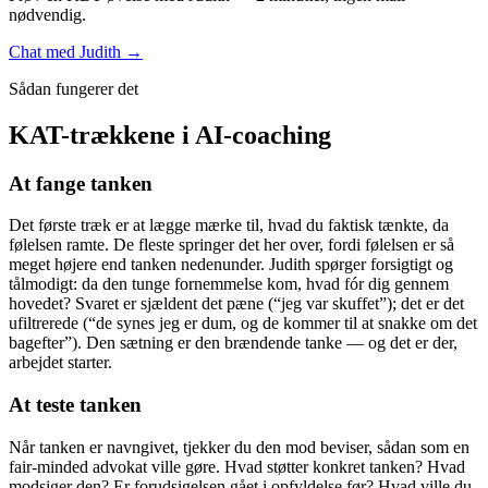
nødvendig.
Chat med Judith →
Sådan fungerer det
KAT-trækkene i AI-coaching
At fange tanken
Det første træk er at lægge mærke til, hvad du faktisk tænkte, da
følelsen ramte. De fleste springer det her over, fordi følelsen er så
meget højere end tanken nedenunder. Judith spørger forsigtigt og
tålmodigt: da den tunge fornemmelse kom, hvad fór dig gennem
hovedet? Svaret er sjældent det pæne (“jeg var skuffet”); det er det
ufiltrerede (“de synes jeg er dum, og de kommer til at snakke om det
bagefter”). Den sætning er den brændende tanke — og det er der,
arbejdet starter.
At teste tanken
Når tanken er navngivet, tjekker du den mod beviser, sådan som en
fair-minded advokat ville gøre. Hvad støtter konkret tanken? Hvad
modsiger den? Er forudsigelsen gået i opfyldelse før? Hvad ville du