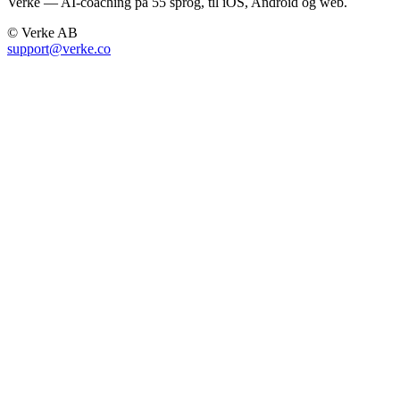
Verke — AI-coaching på 55 sprog, til iOS, Android og web.
© Verke AB
support@verke.co