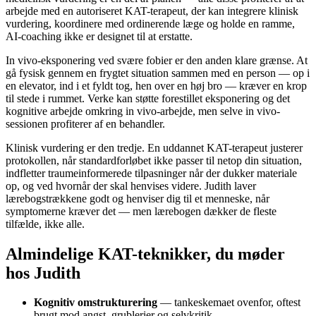
arbejde med en autoriseret KAT-terapeut, der kan integrere klinisk
vurdering, koordinere med ordinerende læge og holde en ramme,
AI-coaching ikke er designet til at erstatte.
In vivo-eksponering ved svære fobier er den anden klare grænse. At
gå fysisk gennem en frygtet situation sammen med en person — op i
en elevator, ind i et fyldt tog, hen over en høj bro — kræver en krop
til stede i rummet. Verke kan støtte forestillet eksponering og det
kognitive arbejde omkring in vivo-arbejde, men selve in vivo-
sessionen profiterer af en behandler.
Klinisk vurdering er den tredje. En uddannet KAT-terapeut justerer
protokollen, når standardforløbet ikke passer til netop din situation,
indfletter traumeinformerede tilpasninger når der dukker materiale
op, og ved hvornår der skal henvises videre. Judith laver
lærebogstrækkene godt og henviser dig til et menneske, når
symptomerne kræver det — men lærebogen dækker de fleste
tilfælde, ikke alle.
Almindelige KAT-teknikker, du møder
hos Judith
Kognitiv omstrukturering
— tankeskemaet ovenfor, oftest
brugt mod angst, grublerier og selvkritik.