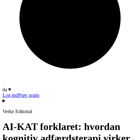
da
▼
Log ind
Prøv gratis
Verke Editorial
AI-KAT forklaret: hvordan
kognitiv adfærdsterapi virker,