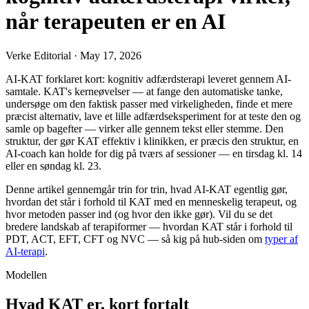
når terapeuten er en AI
Verke Editorial
·
May 17, 2026
AI-KAT forklaret kort: kognitiv adfærdsterapi leveret gennem AI-
samtale. KAT's kerneøvelser — at fange den automatiske tanke,
undersøge om den faktisk passer med virkeligheden, finde et mere
præcist alternativ, lave et lille adfærdseksperiment for at teste den og
samle op bagefter — virker alle gennem tekst eller stemme. Den
struktur, der gør KAT effektiv i klinikken, er præcis den struktur, en
AI-coach kan holde for dig på tværs af sessioner — en tirsdag kl. 14
eller en søndag kl. 23.
Denne artikel gennemgår trin for trin, hvad AI-KAT egentlig gør,
hvordan det står i forhold til KAT med en menneskelig terapeut, og
hvor metoden passer ind (og hvor den ikke gør). Vil du se det
bredere landskab af terapiformer — hvordan KAT står i forhold til
PDT, ACT, EFT, CFT og NVC — så kig på hub-siden om
typer af
AI-terapi
.
Modellen
Hvad KAT er, kort fortalt