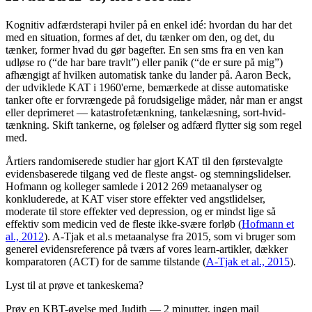
Kognitiv adfærdsterapi hviler på en enkel idé: hvordan du har det
med en situation, formes af det, du tænker om den, og det, du
tænker, former hvad du gør bagefter. En sen sms fra en ven kan
udløse ro (“de har bare travlt”) eller panik (“de er sure på mig”)
afhængigt af hvilken automatisk tanke du lander på. Aaron Beck,
der udviklede KAT i 1960'erne, bemærkede at disse automatiske
tanker ofte er forvrængede på forudsigelige måder, når man er angst
eller deprimeret — katastrofetænkning, tankelæsning, sort-hvid-
tænkning. Skift tankerne, og følelser og adfærd flytter sig som regel
med.
Årtiers randomiserede studier har gjort KAT til den førstevalgte
evidensbaserede tilgang ved de fleste angst- og stemningslidelser.
Hofmann og kolleger samlede i 2012 269 metaanalyser og
konkluderede, at KAT viser store effekter ved angstlidelser,
moderate til store effekter ved depression, og er mindst lige så
effektiv som medicin ved de fleste ikke-svære forløb
(
Hofmann et
al., 2012
)
. A-Tjak et al.s metaanalyse fra 2015, som vi bruger som
generel evidensreference på tværs af vores learn-artikler, dækker
komparatoren (ACT) for de samme tilstande
(
A-Tjak et al., 2015
)
.
Lyst til at prøve et tankeskema?
Prøv en KBT-øvelse med Judith — 2 minutter, ingen mail