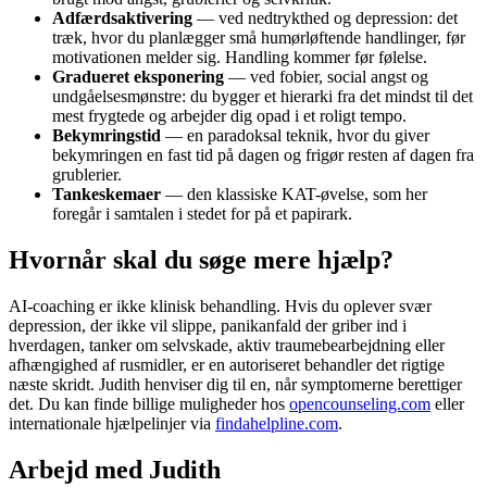
Adfærdsaktivering
— ved nedtrykthed og depression: det
træk, hvor du planlægger små humørløftende handlinger, før
motivationen melder sig. Handling kommer før følelse.
Gradueret eksponering
— ved fobier, social angst og
undgåelsesmønstre: du bygger et hierarki fra det mindst til det
mest frygtede og arbejder dig opad i et roligt tempo.
Bekymringstid
— en paradoksal teknik, hvor du giver
bekymringen en fast tid på dagen og frigør resten af dagen fra
grublerier.
Tankeskemaer
— den klassiske KAT-øvelse, som her
foregår i samtalen i stedet for på et papirark.
Hvornår skal du søge mere hjælp?
AI-coaching er ikke klinisk behandling. Hvis du oplever svær
depression, der ikke vil slippe, panikanfald der griber ind i
hverdagen, tanker om selvskade, aktiv traumebearbejdning eller
afhængighed af rusmidler, er en autoriseret behandler det rigtige
næste skridt. Judith henviser dig til en, når symptomerne berettiger
det. Du kan finde billige muligheder hos
opencounseling.com
eller
internationale hjælpelinjer via
findahelpline.com
.
Arbejd med Judith