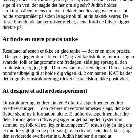
sige til en ven, der sagde det her om sig selv? Judith holder
strukturen åben, mens du laver tjekket; hendes opgave er mest at
holde spørgsmålet på siden længe nok til, at du faktisk svarer. De
fleste brændende tanker mister grebet, alene fordi de bliver kigget
direkte på.
At finde en mere præcis tanke
Resultatet af testen er ikke en glad tanke — det er en mere præcis.
“De synes jeg er dum” bliver til “jeg ved faktisk ikke, hvorfor ingen
svarede; folk er langsomme om fredagen; sidst jeg sprang til den
konklusion, tog jeg fejl.” Den nye tanke er kedeligere. Den er også
mindre tilbøjelig til at holde dig vågen kl. 2 om natten. KAT kalder
det kognitiv omstrukturering; tricket er præcision, ikke positivitet.
At designe et adfærdseksperiment
Omstrukturering ændrer tanker. Adfærdseksperimenter ændrer
overbevisninger — den dybere mavefornemmelses-slags, der ikke
flytter sig af ny information alene. Et adfærdseksperiment har fire
dele: forudsigelsen (”hvis jeg siger noget på mødet, ryster min
stemme, og folk vil tro, jeg er inkompetent”), testen (sig én ting om
et mindre vigtigt emne på tirsdag), data (hvad skete der faktisk) og
den reviderede overbevisning. Judith hjælper dig med at