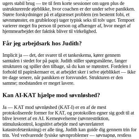
ugers stabil brug — tre til fem korte sessioner om ugen plus de
ustrukturerede øjeblikke, hvor coachen er der under selve panikken.
Større forskydninger på et afgrænset problem (en bestemt fobi, et
søvnmønster, en grubleloop) tager typisk seks til tolv uger. Tempoet
varierer meget fra person til person og afhænger af, hvor meget af
hjemmearbejdet der faktisk bliver til virkelighed.
Får jeg arbejdsark hos Judith?
Implicit ja — det, der svarer til et tankeskema, kører gennem
samtalen i stedet for på papir. Judith stiller spørgsmålene, fanger
strukturen og spiller den tilbage, så du kan se mønstret. Fordelen i
forhold til papirskemaer er, at arbejdet sker i selve øjeblikket — ikke
tre dage senere, når panikken er forsvundet. Strukturen er den
samme; modstanden er meget lavere.
Kan AI-KAT hjælpe mod søvnløshed?
Ja — KAT mod søvnløshed (KAT-I) er en af de mest
protokoliserede former for KAT, og protokollen egner sig godt til at
blive leveret af en AI. Kerneøvelserne (søvnrestriktion,
stimuluskontrol, kognitivt arbejde med søvnrelateret
katastrofetænkning) er alle ting, Judith kan guide dig gennem trin for
trin. Ved vedvarende fysiske søvnproblemer — søvnapnø, restless