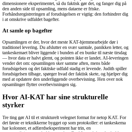
dimensionere eksperimentet, så du faktisk gør det, og fanger dig på
den anden side til opsamling, mens dataene er friske.
Forhåndsregistreringen af forudsigelsen er vigtig: den forhindrer dig
i at omskrive udfaldet bagefter.
At samle op bagefter
Opsamlingen er der, hvor det meste KAT-hjemmearbejde dør i
traditionel levering. Du afslutter en svær samtale, panikken letter, og
tankeskemaet bliver liggende i bunden af en bunke til næste tirsdag
— hvor data er halvt glemt, og pointen ikke er landet. AI-leveringen
vender det om: opsamlingen sker samme aften, mens både
forudsigelsen og det faktiske udfald stadig er levende. Judith spiller
forudsigelsen tilbage, spørger hvad der faktisk skete, og hjælper dig
med at opdatere den underliggende overbevisning. Hen over nok
opsamlinger flytter overbevisningen sig.
Hvor AI-KAT har sine strukturelle
styrker
Tre ting gør AI til et strukturelt velegnet format for netop KAT. For
det første er teknikkerne bygget op som protokoller: et tankeskema
har kolonner, et adfærdseksperiment har trin, en