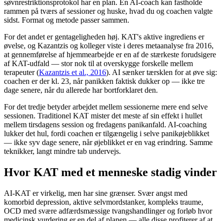
søvnrestriktionsprotokol har en plan. En AI-coach kan fastholde
rammen på tværs af sessioner og huske, hvad du og coachen valgte
sidst. Format og metode passer sammen.
For det andet er gentageligheden høj. KAT's aktive ingrediens er
øvelse, og Kazantzis og kolleger viste i deres metaanalyse fra 2016,
at gennemførelse af hjemmearbejde er en af de stærkeste forudsigere
af KAT-udfald — stor nok til at overskygge forskelle mellem
terapeuter
(
Kazantzis et al., 2016
)
. AI sænker tærsklen for at øve sig:
coachen er der kl. 23, når panikken faktisk dukker op — ikke tre
dage senere, når du allerede har bortforklaret den.
For det tredje betyder arbejdet mellem sessionerne mere end selve
sessionen. Traditionel KAT mister det meste af sin effekt i hullet
mellem tirsdagens session og fredagens panikanfald. AI-coaching
lukker det hul, fordi coachen er tilgængelig i selve panikøjeblikket
— ikke syv dage senere, når øjeblikket er en vag erindring. Samme
teknikker, langt mindre tab undervejs.
Hvor KAT med et menneske stadig vinder
AI-KAT er virkelig, men har sine grænser. Svær angst med
komorbid depression, aktive selvmordstanker, kompleks traume,
OCD med svære adfærdsmæssige tvangshandlinger og forløb hvor
medicinsk vurdering er en del af planen — alle disse profiterer af at