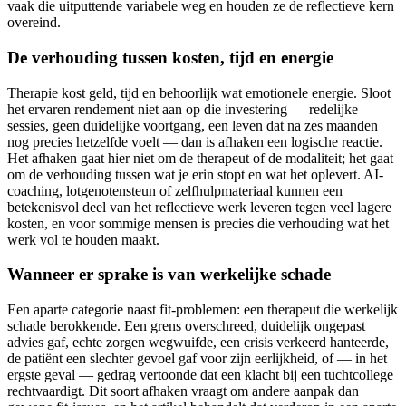
vaak die uitputtende variabele weg en houden ze de reflectieve kern
overeind.
De verhouding tussen kosten, tijd en energie
Therapie kost geld, tijd en behoorlijk wat emotionele energie. Sloot
het ervaren rendement niet aan op die investering — redelijke
sessies, geen duidelijke voortgang, een leven dat na zes maanden
nog precies hetzelfde voelt — dan is afhaken een logische reactie.
Het afhaken gaat hier niet om de therapeut of de modaliteit; het gaat
om de verhouding tussen wat je erin stopt en wat het oplevert. AI-
coaching, lotgenotensteun of zelfhulpmateriaal kunnen een
betekenisvol deel van het reflectieve werk leveren tegen veel lagere
kosten, en voor sommige mensen is precies die verhouding wat het
werk vol te houden maakt.
Wanneer er sprake is van werkelijke schade
Een aparte categorie naast fit-problemen: een therapeut die werkelijk
schade berokkende. Een grens overschreed, duidelijk ongepast
advies gaf, echte zorgen wegwuifde, een crisis verkeerd hanteerde,
de patiënt een slechter gevoel gaf voor zijn eerlijkheid, of — in het
ergste geval — gedrag vertoonde dat een klacht bij een tuchtcollege
rechtvaardigt. Dit soort afhaken vraagt om andere aanpak dan