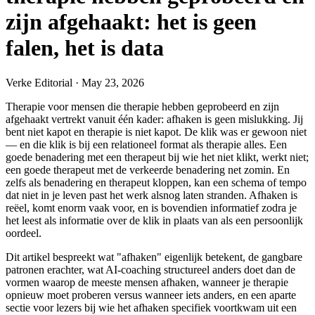
zijn afgehaakt: het is geen
falen, het is data
Verke Editorial
·
May 23, 2026
Therapie voor mensen die therapie hebben geprobeerd en zijn
afgehaakt vertrekt vanuit één kader: afhaken is geen mislukking. Jij
bent niet kapot en therapie is niet kapot. De klik was er gewoon niet
— en die klik is bij een relationeel format als therapie alles. Een
goede benadering met een therapeut bij wie het niet klikt, werkt niet;
een goede therapeut met de verkeerde benadering net zomin. En
zelfs als benadering en therapeut kloppen, kan een schema of tempo
dat niet in je leven past het werk alsnog laten stranden. Afhaken is
reëel, komt enorm vaak voor, en is bovendien informatief zodra je
het leest als informatie over de klik in plaats van als een persoonlijk
oordeel.
Dit artikel bespreekt wat "afhaken" eigenlijk betekent, de gangbare
patronen erachter, wat AI-coaching structureel anders doet dan de
vormen waarop de meeste mensen afhaken, wanneer je therapie
opnieuw moet proberen versus wanneer iets anders, en een aparte
sectie voor lezers bij wie het afhaken specifiek voortkwam uit een