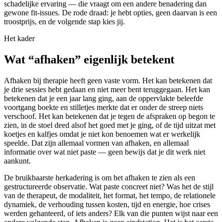
schadelijke ervaring — die vraagt om een andere benadering dan
gewone fit-issues. De rode draad: je hebt opties, geen daarvan is een
troostprijs, en de volgende stap kies jij.
Het kader
Wat “afhaken” eigenlijk betekent
Afhaken bij therapie heeft geen vaste vorm. Het kan betekenen dat
je drie sessies hebt gedaan en niet meer bent teruggegaan. Het kan
betekenen dat je een jaar lang ging, aan de oppervlakte beleefde
voortgang boekte en stilletjes merkte dat er onder de streep niets
verschoof. Het kan betekenen dat je tegen de afspraken op begon te
zien, in de stoel deed alsof het goed met je ging, of de tijd uitzat met
koetjes en kalfjes omdat je niet kon benoemen wat er werkelijk
speelde. Dat zijn allemaal vormen van afhaken, en allemaal
informatie over wat niet paste — geen bewijs dat je dit werk niet
aankunt.
De bruikbaarste herkadering is om het afhaken te zien als een
gestructureerde observatie. Wat paste concreet niet? Was het de stijl
van de therapeut, de modaliteit, het format, het tempo, de relationele
dynamiek, de verhouding tussen kosten, tijd en energie, hoe crises
werden gehanteerd, of iets anders? Elk van die punten wijst naar een