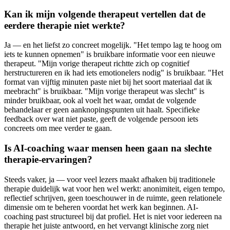
Kan ik mijn volgende therapeut vertellen dat de
eerdere therapie niet werkte?
Ja — en het liefst zo concreet mogelijk. "Het tempo lag te hoog om
iets te kunnen opnemen" is bruikbare informatie voor een nieuwe
therapeut. "Mijn vorige therapeut richtte zich op cognitief
herstructureren en ik had iets emotionelers nodig" is bruikbaar. "Het
format van vijftig minuten paste niet bij het soort materiaal dat ik
meebracht" is bruikbaar. "Mijn vorige therapeut was slecht" is
minder bruikbaar, ook al voelt het waar, omdat de volgende
behandelaar er geen aanknopingspunten uit haalt. Specifieke
feedback over wat niet paste, geeft de volgende persoon iets
concreets om mee verder te gaan.
Is AI-coaching waar mensen heen gaan na slechte
therapie-ervaringen?
Steeds vaker, ja — voor veel lezers maakt afhaken bij traditionele
therapie duidelijk wat voor hen wel werkt: anonimiteit, eigen tempo,
reflectief schrijven, geen toeschouwer in de ruimte, geen relationele
dimensie om te beheren voordat het werk kan beginnen. AI-
coaching past structureel bij dat profiel. Het is niet voor iedereen na
therapie het juiste antwoord, en het vervangt klinische zorg niet