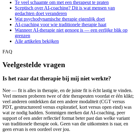
Te veel schaamte om met een therapeut te praten
Sceptisch over AI-coaching? Dit is wat mensen van
gedachten doet veranderen
Wat psychodynamische therapie eigenlijk doet
AI-coaching voor wie traditionele therapie haat
Wanneer AI-therapie niet genoeg is — een eerlijke blik op
grenzen
Alle artikelen bekijken
FAQ
Veelgestelde vragen
Is het raar dat therapie bij mij niet werkte?
Nee — fit is alles in therapie, en de juiste fit is écht lastig te vinden.
Veel mensen proberen twee of drie therapeuten voordat er één klikt;
veel anderen ontdekken dat een andere modaliteit (CGT versus
PDT, gestructureerd versus exploratief, kort versus open eind) was
wat ze nodig hadden. Sommigen merken dat AI-coaching, peer
support of een ander reflectief format beter past dan welke variant
van traditionele therapie ook. Geen van die uitkomsten is raar, en
geen ervan is een oordeel over jou.