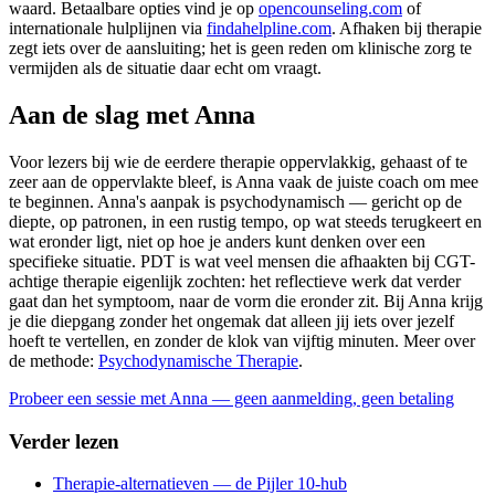
waard. Betaalbare opties vind je op
opencounseling.com
of
internationale hulplijnen via
findahelpline.com
. Afhaken bij therapie
zegt iets over de aansluiting; het is geen reden om klinische zorg te
vermijden als de situatie daar echt om vraagt.
Aan de slag met Anna
Voor lezers bij wie de eerdere therapie oppervlakkig, gehaast of te
zeer aan de oppervlakte bleef, is Anna vaak de juiste coach om mee
te beginnen. Anna's aanpak is psychodynamisch — gericht op de
diepte, op patronen, in een rustig tempo, op wat steeds terugkeert en
wat eronder ligt, niet op hoe je anders kunt denken over een
specifieke situatie. PDT is wat veel mensen die afhaakten bij CGT-
achtige therapie eigenlijk zochten: het reflectieve werk dat verder
gaat dan het symptoom, naar de vorm die eronder zit. Bij Anna krijg
je die diepgang zonder het ongemak dat alleen jij iets over jezelf
hoeft te vertellen, en zonder de klok van vijftig minuten. Meer over
de methode:
Psychodynamische Therapie
.
Probeer een sessie met Anna — geen aanmelding, geen betaling
Verder lezen
Therapie-alternatieven — de Pijler 10-hub