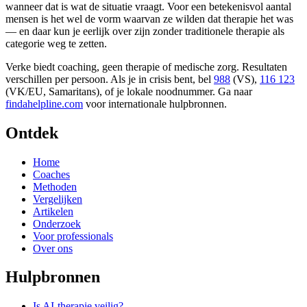
wanneer dat is wat de situatie vraagt. Voor een betekenisvol aantal
mensen is het wel de vorm waarvan ze wilden dat therapie het was
— en daar kun je eerlijk over zijn zonder traditionele therapie als
categorie weg te zetten.
Verke biedt coaching, geen therapie of medische zorg. Resultaten
verschillen per persoon. Als je in crisis bent, bel
988
(VS),
116 123
(VK/EU, Samaritans),
of je lokale noodnummer. Ga naar
findahelpline.com
voor internationale hulpbronnen.
Ontdek
Home
Coaches
Methoden
Vergelijken
Artikelen
Onderzoek
Voor professionals
Over ons
Hulpbronnen
Is AI-therapie veilig?