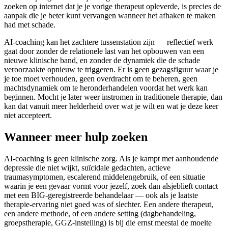
zoeken op internet dat je je vorige therapeut opleverde, is precies de
aanpak die je beter kunt vervangen wanneer het afhaken te maken
had met schade.
AI-coaching kan het zachtere tussenstation zijn — reflectief werk
gaat door zonder de relationele last van het opbouwen van een
nieuwe klinische band, en zonder de dynamiek die de schade
veroorzaakte opnieuw te triggeren. Er is geen gezagsfiguur waar je
je toe moet verhouden, geen overdracht om te beheren, geen
machtsdynamiek om te heronderhandelen voordat het werk kan
beginnen. Mocht je later weer instromen in traditionele therapie, dan
kan dat vanuit meer helderheid over wat je wilt en wat je deze keer
niet accepteert.
Wanneer meer hulp zoeken
AI-coaching is geen klinische zorg. Als je kampt met aanhoudende
depressie die niet wijkt, suïcidale gedachten, actieve
traumasymptomen, escalerend middelengebruik, of een situatie
waarin je een gevaar vormt voor jezelf, zoek dan alsjeblieft contact
met een BIG-geregistreerde behandelaar — ook als je laatste
therapie-ervaring niet goed was of slechter. Een andere therapeut,
een andere methode, of een andere setting (dagbehandeling,
groepstherapie, GGZ-instelling) is bij die ernst meestal de moeite