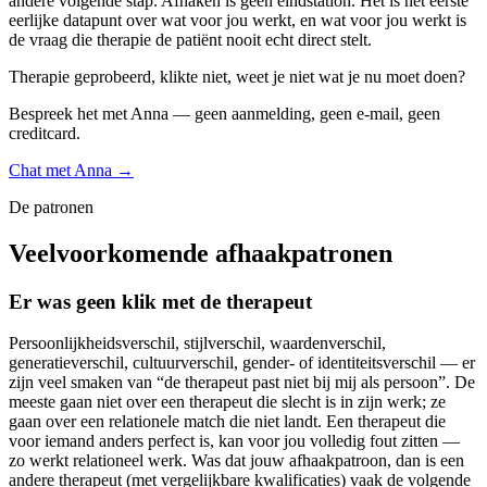
andere volgende stap. Afhaken is geen eindstation. Het is het eerste
eerlijke datapunt over wat voor jou werkt, en wat voor jou werkt is
de vraag die therapie de patiënt nooit echt direct stelt.
Therapie geprobeerd, klikte niet, weet je niet wat je nu moet doen?
Bespreek het met Anna — geen aanmelding, geen e-mail, geen
creditcard.
Chat met Anna →
De patronen
Veelvoorkomende afhaakpatronen
Er was geen klik met de therapeut
Persoonlijkheidsverschil, stijlverschil, waardenverschil,
generatieverschil, cultuurverschil, gender- of identiteitsverschil — er
zijn veel smaken van “de therapeut past niet bij mij als persoon”. De
meeste gaan niet over een therapeut die slecht is in zijn werk; ze
gaan over een relationele match die niet landt. Een therapeut die
voor iemand anders perfect is, kan voor jou volledig fout zitten —
zo werkt relationeel werk. Was dat jouw afhaakpatroon, dan is een
andere therapeut (met vergelijkbare kwalificaties) vaak de volgende