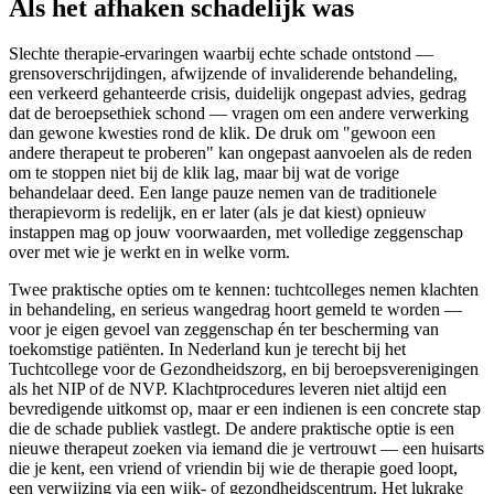
Als het afhaken schadelijk was
Slechte therapie-ervaringen waarbij echte schade ontstond —
grensoverschrijdingen, afwijzende of invaliderende behandeling,
een verkeerd gehanteerde crisis, duidelijk ongepast advies, gedrag
dat de beroepsethiek schond — vragen om een andere verwerking
dan gewone kwesties rond de klik. De druk om "gewoon een
andere therapeut te proberen" kan ongepast aanvoelen als de reden
om te stoppen niet bij de klik lag, maar bij wat de vorige
behandelaar deed. Een lange pauze nemen van de traditionele
therapievorm is redelijk, en er later (als je dat kiest) opnieuw
instappen mag op jouw voorwaarden, met volledige zeggenschap
over met wie je werkt en in welke vorm.
Twee praktische opties om te kennen: tuchtcolleges nemen klachten
in behandeling, en serieus wangedrag hoort gemeld te worden —
voor je eigen gevoel van zeggenschap én ter bescherming van
toekomstige patiënten. In Nederland kun je terecht bij het
Tuchtcollege voor de Gezondheidszorg, en bij beroepsverenigingen
als het NIP of de NVP. Klachtprocedures leveren niet altijd een
bevredigende uitkomst op, maar er een indienen is een concrete stap
die de schade publiek vastlegt. De andere praktische optie is een
nieuwe therapeut zoeken via iemand die je vertrouwt — een huisarts
die je kent, een vriend of vriendin bij wie de therapie goed loopt,
een verwijzing via een wijk- of gezondheidscentrum. Het lukrake