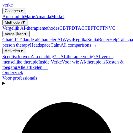
verke
Coaches
▼
Anna
Judith
Marie
Amanda
Mikkel
Methoden
▼
Vergelijk AI-therapiemethodes
CBT
PDT
ACT
EFT
CFT
NVC
Vergelijken
▼
ChatGPT
Claude.ai
Character.AI
Wysa
Replika
Sonia
BetterHelp
Talkspa
person therapy
Headspace
Calm
All comparisons →
Artikelen
▼
Sceptisch over AI-coaching?
Is AI-therapie veilig?
AI versus
menselijke therapie
Inside Verke
Voor wie AI-therapie is
Kosten &
toegang
Alle artikelen →
Onderzoek
Voor professionals