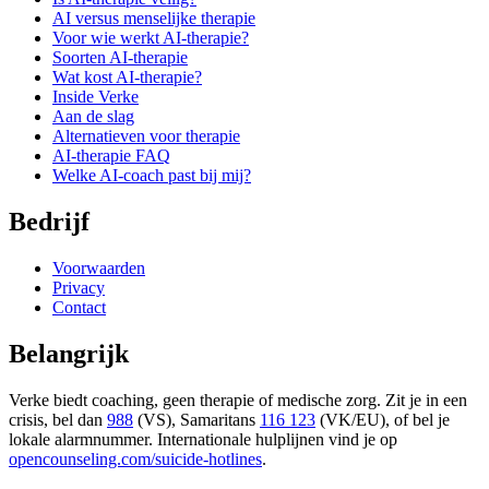
AI versus menselijke therapie
Voor wie werkt AI-therapie?
Soorten AI-therapie
Wat kost AI-therapie?
Inside Verke
Aan de slag
Alternatieven voor therapie
AI-therapie FAQ
Welke AI-coach past bij mij?
Bedrijf
Voorwaarden
Privacy
Contact
Belangrijk
Verke biedt coaching, geen therapie of medische zorg. Zit je in een
crisis, bel dan
988
(VS), Samaritans
116 123
(VK/EU), of bel je
lokale alarmnummer. Internationale hulplijnen vind je op
opencounseling.com/suicide-hotlines
.