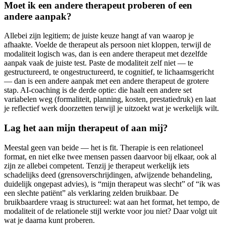
Moet ik een andere therapeut proberen of een
andere aanpak?
Allebei zijn legitiem; de juiste keuze hangt af van waarop je
afhaakte. Voelde de therapeut als persoon niet kloppen, terwijl de
modaliteit logisch was, dan is een andere therapeut met dezelfde
aanpak vaak de juiste test. Paste de modaliteit zelf niet — te
gestructureerd, te ongestructureerd, te cognitief, te lichaamsgericht
— dan is een andere aanpak met een andere therapeut de grotere
stap. AI-coaching is de derde optie: die haalt een andere set
variabelen weg (formaliteit, planning, kosten, prestatiedruk) en laat
je reflectief werk doorzetten terwijl je uitzoekt wat je werkelijk wilt.
Lag het aan mijn therapeut of aan mij?
Meestal geen van beide — het is fit. Therapie is een relationeel
format, en niet elke twee mensen passen daarvoor bij elkaar, ook al
zijn ze allebei competent. Tenzij je therapeut werkelijk iets
schadelijks deed (grensoverschrijdingen, afwijzende behandeling,
duidelijk ongepast advies), is “mijn therapeut was slecht” of “ik was
een slechte patiënt” als verklaring zelden bruikbaar. De
bruikbaardere vraag is structureel: wat aan het format, het tempo, de
modaliteit of de relationele stijl werkte voor jou niet? Daar volgt uit
wat je daarna kunt proberen.