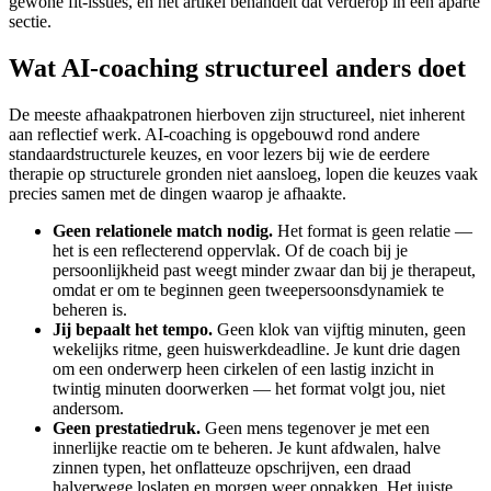
gewone fit-issues, en het artikel behandelt dat verderop in een aparte
sectie.
Wat AI-coaching structureel anders doet
De meeste afhaakpatronen hierboven zijn structureel, niet inherent
aan reflectief werk. AI-coaching is opgebouwd rond andere
standaardstructurele keuzes, en voor lezers bij wie de eerdere
therapie op structurele gronden niet aansloeg, lopen die keuzes vaak
precies samen met de dingen waarop je afhaakte.
Geen relationele match nodig.
Het format is geen relatie —
het is een reflecterend oppervlak. Of de coach bij je
persoonlijkheid past weegt minder zwaar dan bij je therapeut,
omdat er om te beginnen geen tweepersoonsdynamiek te
beheren is.
Jij bepaalt het tempo.
Geen klok van vijftig minuten, geen
wekelijks ritme, geen huiswerkdeadline. Je kunt drie dagen
om een onderwerp heen cirkelen of een lastig inzicht in
twintig minuten doorwerken — het format volgt jou, niet
andersom.
Geen prestatiedruk.
Geen mens tegenover je met een
innerlijke reactie om te beheren. Je kunt afdwalen, halve
zinnen typen, het onflatteuze opschrijven, een draad
halverwege loslaten en morgen weer oppakken. Het juiste