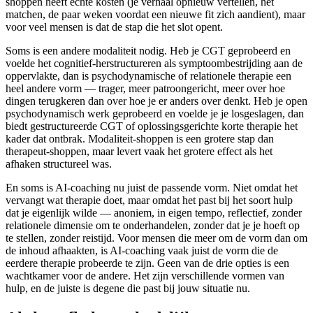
shoppen heeft echte kosten (je verhaal opnieuw vertellen, het
matchen, de paar weken voordat een nieuwe fit zich aandient), maar
voor veel mensen is dat de stap die het slot opent.
Soms is een andere modaliteit nodig. Heb je CGT geprobeerd en
voelde het cognitief-herstructureren als symptoombestrijding aan de
oppervlakte, dan is psychodynamische of relationele therapie een
heel andere vorm — trager, meer patroongericht, meer over hoe
dingen terugkeren dan over hoe je er anders over denkt. Heb je open
psychodynamisch werk geprobeerd en voelde je je losgeslagen, dan
biedt gestructureerde CGT of oplossingsgerichte korte therapie het
kader dat ontbrak. Modaliteit-shoppen is een grotere stap dan
therapeut-shoppen, maar levert vaak het grotere effect als het
afhaken structureel was.
En soms is AI-coaching nu juist de passende vorm. Niet omdat het
vervangt wat therapie doet, maar omdat het past bij het soort hulp
dat je eigenlijk wilde — anoniem, in eigen tempo, reflectief, zonder
relationele dimensie om te onderhandelen, zonder dat je je hoeft op
te stellen, zonder reistijd. Voor mensen die meer om de vorm dan om
de inhoud afhaakten, is AI-coaching vaak juist de vorm die de
eerdere therapie probeerde te zijn. Geen van de drie opties is een
wachtkamer voor de andere. Het zijn verschillende vormen van
hulp, en de juiste is degene die past bij jouw situatie nu.