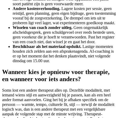
soort patiënt zijn is geen voorwaarde meer.
Andere kostenverhouding.
Lagere kosten per sessie, geen
reistijd, geen planning, geen eigen bijdrage, geen toestemming
vooraf bij de zorgverzekering. De drempel om iets uit te
proberen ligt veel lager, wat experimenteren goedkoop maakt.
Wisselen van coach zonder uitleg.
Geen ongemakkelijk
afscheidsgesprek, geen schuldgevoel over reeds bestede uren,
geen voorkeur die je hoeft te verantwoorden. Past het register
van een coach niet, dan wissel je en gaat het door.
Beschikbaar als het materiaal opduikt.
Lastige momenten
houden zich zelden aan een afsprakenagenda. AI-coaching is
er op het moment dat het denken plaatsvindt, niet volgende
dinsdag om 15.00 uur.
Wanneer kies je opnieuw voor therapie,
en wanneer voor iets anders?
Soms lost een andere therapeut alles op. Dezelfde modaliteit, met
iemand wiens stijl en aanwezigheid bij je passen, kan als een heel
ander format aanvoelen. Ging het bij je afhaken specifiek om de
persoon — warmte, tempo, culturele fit, stijl — terwijl de modaliteit
logisch was, dan is een andere therapeut met een vergelijkbare
aanpak de volgende stap met de minste wrijving. Therapeut-