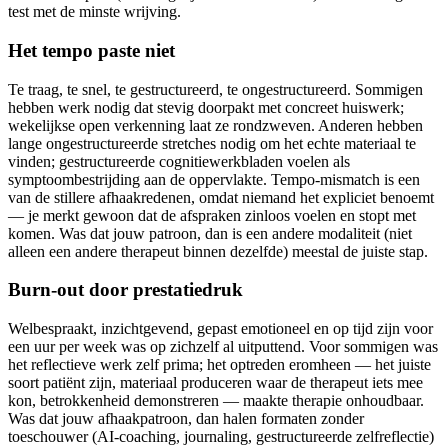
test met de minste wrijving.
Het tempo paste niet
Te traag, te snel, te gestructureerd, te ongestructureerd. Sommigen
hebben werk nodig dat stevig doorpakt met concreet huiswerk;
wekelijkse open verkenning laat ze rondzweven. Anderen hebben
lange ongestructureerde stretches nodig om het echte materiaal te
vinden; gestructureerde cognitiewerkbladen voelen als
symptoombestrijding aan de oppervlakte. Tempo-mismatch is een
van de stillere afhaakredenen, omdat niemand het expliciet benoemt
— je merkt gewoon dat de afspraken zinloos voelen en stopt met
komen. Was dat jouw patroon, dan is een andere modaliteit (niet
alleen een andere therapeut binnen dezelfde) meestal de juiste stap.
Burn-out door prestatiedruk
Welbespraakt, inzichtgevend, gepast emotioneel en op tijd zijn voor
een uur per week was op zichzelf al uitputtend. Voor sommigen was
het reflectieve werk zelf prima; het optreden eromheen — het juiste
soort patiënt zijn, materiaal produceren waar de therapeut iets mee
kon, betrokkenheid demonstreren — maakte therapie onhoudbaar.
Was dat jouw afhaakpatroon, dan halen formaten zonder
toeschouwer (AI-coaching, journaling, gestructureerde zelfreflectie)