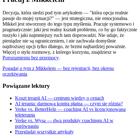
Decyzja, która siedzi pod tym artykułem — "która opcja realnie
pasuje do mojej sytuacji?" — jest strategiczna, nie emocjonalna.
Mikkel jest stworzony do tego typu myślenia. Pracuje systemowo i
pragmatycznie: jaki jest realny kształt problemu, co by go faktycznie
ruszyło i jaki najmniejszy ruch tam doprowadzi. Nie udaje, że
pieniądze nie są ograniczeniem, i nie zachwala domyślnie
najdroższej opcji tylko dlatego, że brzmi najbardziej poważnie.
Więcej o stylu rozmowy, z którego korzysta, znajdziesz w
Porozumieniu bez przemocy
.
Pogadaj o tym z Mikkelem — bez rejestracji, bez okresu
oczekiwania
Powiązane lektury
Koszt terapii AI — centrum wiedzy o cenach
AI terapia: darmowa kontra płatna — czym się różnią?
Verke vs. BetterHelp — coaching AI vs licencjonowana
teleterapia
Verke vs. Wysa — dwa produkty coachingu AI w
porównaniu
Przeglądaj wszystkie artykuły