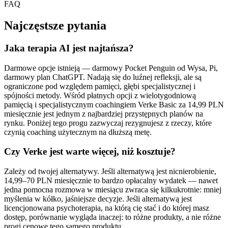
FAQ
Najczęstsze pytania
Jaka terapia AI jest najtańsza?
Darmowe opcje istnieją — darmowy Pocket Penguin od Wysa, Pi,
darmowy plan ChatGPT. Nadają się do luźnej refleksji, ale są
ograniczone pod względem pamięci, głębi specjalistycznej i
spójności metody. Wśród płatnych opcji z wielotygodniową
pamięcią i specjalistycznym coachingiem Verke Basic za 14,99 PLN
miesięcznie jest jednym z najbardziej przystępnych planów na
rynku. Poniżej tego progu zazwyczaj rezygnujesz z rzeczy, które
czynią coaching użytecznym na dłuższą metę.
Czy Verke jest warte więcej, niż kosztuje?
Zależy od twojej alternatywy. Jeśli alternatywą jest nicnierobienie,
14,99–70 PLN miesięcznie to bardzo opłacalny wydatek — nawet
jedna pomocna rozmowa w miesiącu zwraca się kilkukrotnie: mniej
myślenia w kółko, jaśniejsze decyzje. Jeśli alternatywą jest
licencjonowana psychoterapia, na którą cię stać i do której masz
dostęp, porównanie wygląda inaczej: to różne produkty, a nie różne
progi cenowe tego samego produktu.