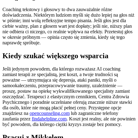
Coaching tekstowy i głosowy to dwa zauważalnie różne
doświadczenia. Niektórym ludziom myśli się dużo lepiej na głos niż
w piśmie; inni wolą refleksyjne tempo pisania. Jeśli głos jest dla
ciebie ważny, plan z głosem wart jest dopłaty; jeśli nie, niższy plan
nie odbiera ci niczego, co realnie wpływa na efekty. Przetestuj głos
w okresie próbnym — opinia często się zmienia, kiedy się tego
naprawdę spróbuje.
Kiedy szukać większego wsparcia
Jeśli jedynym powodem, dla którego rozważasz AI coaching
zamiast terapii ze specjalistą, jest koszt, a twoje trudności są
poważne — utrzymująca się depresja, ataki paniki, myśli o
samookaleczeniu, przepracowywanie traumy, uzależnienie —
proszę, postaw na opiekę wykwalifikowanego specjalisty zamiast
oszczędzać. Terapeuci z elastycznym cennikiem, Centra Zdrowia
Psychicznego i poradnie uczelniane oferują znacznie niższe stawki
dla osób, które nie mogą płacić pełnej ceny. Przystępne opcje
znajdziesz na
opencounseling.com
lub zagraniczne telefony
zaufania przez
findahelpline.com
. Koszt jest realny, ale nie powinien
być powodem, dla którego ciężki kryzys zostaje bez pomocy.
Pracuj z Mikkelem