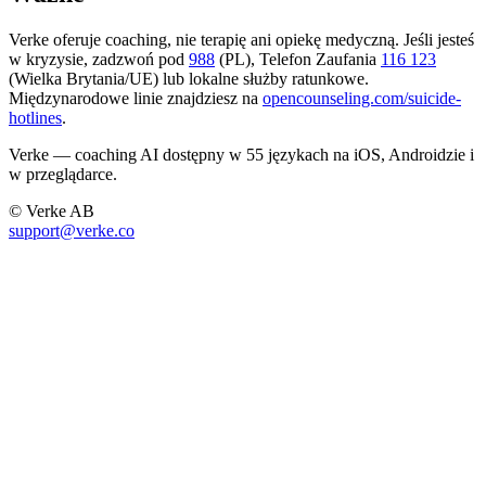
Verke oferuje coaching, nie terapię ani opiekę medyczną. Jeśli jesteś
w kryzysie, zadzwoń pod
988
(PL), Telefon Zaufania
116 123
(Wielka Brytania/UE) lub lokalne służby ratunkowe.
Międzynarodowe linie znajdziesz na
opencounseling.com/suicide-
hotlines
.
Verke — coaching AI dostępny w 55 językach na iOS, Androidzie i
w przeglądarce.
© Verke AB
support@verke.co