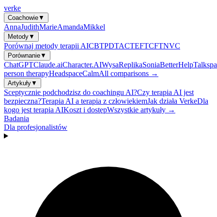
verke
Coachowie
▼
Anna
Judith
Marie
Amanda
Mikkel
Metody
▼
Porównaj metody terapii AI
CBT
PDT
ACT
EFT
CFT
NVC
Porównanie
▼
ChatGPT
Claude.ai
Character.AI
Wysa
Replika
Sonia
BetterHelp
Talkspa
person therapy
Headspace
Calm
All comparisons →
Artykuły
▼
Sceptycznie podchodzisz do coachingu AI?
Czy terapia AI jest
bezpieczna?
Terapia AI a terapia z człowiekiem
Jak działa Verke
Dla
kogo jest terapia AI
Koszt i dostęp
Wszystkie artykuły →
Badania
Dla profesjonalistów