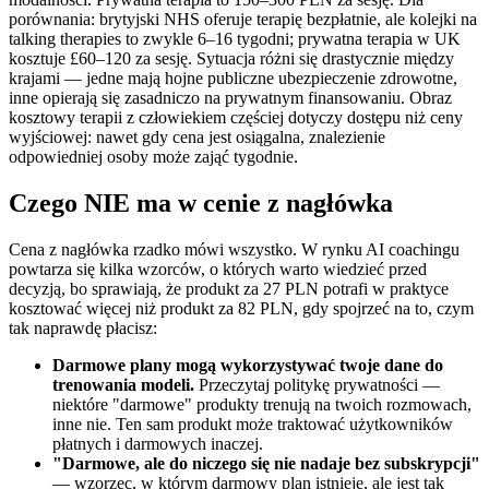
porównania: brytyjski NHS oferuje terapię bezpłatnie, ale kolejki na
talking therapies to zwykle 6–16 tygodni; prywatna terapia w UK
kosztuje £60–120 za sesję. Sytuacja różni się drastycznie między
krajami — jedne mają hojne publiczne ubezpieczenie zdrowotne,
inne opierają się zasadniczo na prywatnym finansowaniu. Obraz
kosztowy terapii z człowiekiem częściej dotyczy dostępu niż ceny
wyjściowej: nawet gdy cena jest osiągalna, znalezienie
odpowiedniej osoby może zająć tygodnie.
Czego NIE ma w cenie z nagłówka
Cena z nagłówka rzadko mówi wszystko. W rynku AI coachingu
powtarza się kilka wzorców, o których warto wiedzieć przed
decyzją, bo sprawiają, że produkt za 27 PLN potrafi w praktyce
kosztować więcej niż produkt za 82 PLN, gdy spojrzeć na to, czym
tak naprawdę płacisz:
Darmowe plany mogą wykorzystywać twoje dane do
trenowania modeli.
Przeczytaj politykę prywatności —
niektóre "darmowe" produkty trenują na twoich rozmowach,
inne nie. Ten sam produkt może traktować użytkowników
płatnych i darmowych inaczej.
"Darmowe, ale do niczego się nie nadaje bez subskrypcji"
— wzorzec, w którym darmowy plan istnieje, ale jest tak