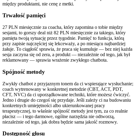
między produktami, nie cenę z metki.
Trwałość pamięci
27 PLN miesięcznie za coacha, który zapomina o tobie między
sesjami, to gorszy deal niż 82 PLN miesięcznie za takiego, który
pamięta twoją sytuację przez tygodnie. Pamięć to funkcja, którą
przy zapisie najczęściej się lekceważy, a po miesiącu najbardziej
żałuje. To ciągłość sprawia, że praca się kumuluje — bez niej każda
sesja zaczyna się od zera, a produkt — niezależnie od tego, jak był
reklamowany — sprawia wrażenie zwykłego chatbota.
Spójność metody
Zwykły chatbot z przyjaznym tonem da ci wspierające wysłuchanie;
coach wytrenowany w konkretnej metodzie (CBT, ACT, PDT,
CFT, NVC) da ci uporządkowane techniki, które możesz ćwiczyć.
Jedno i drugie do czegoś się przydaje. Jeśli zależy ci na budowaniu
konkretnych umiejętności albo ukierunkowanej pracy
terapeutycznej, to właśnie spójność metody jest tym, za co realnie
płacisz — i tego darmowe, ogólne narzędzia nie odtworzą,
niezależnie od tego, jak dobra będzie sama jakość rozmowy.
Dostępność głosu