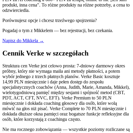
produkt, inna cena". To różne produkty na różne potrzeby, a cena to
odzwierciedla.
Porównujesz opcje i chcesz trzeźwego spojrzenia?
Pogadaj o tym z Mikkelem — bez rejestracji, bez czekania.
Napisz do Mikkela →
Cennik Verke w szczegółach
Struktura cen Verke jest celowo prosta: 7-dniowy darmowy okres
próbny, który nie wymaga maila ani metody płatności, a potem
wybór jednego z trzech płatnych planów. Verke Basic kosztuje
14,99 PLN miesięcznie i daje pełen dostęp do zespołu
specjalistycznych coachów (Anna, Judith, Marie, Amanda, Mikkel),
wielotygodniową pamięć między sesjami i spójność metod (CBT,
PDT, ACT, CFT, NVC, EFT). Verke Premium to 50 PLN
miesięcznie i dokłada coaching głosowy dla osób, które wolą
mówić na głos niż pisać. Verke Complete to 70 PLN miesięcznie i
dokłada dłuższe okna pamięci oraz bogatsze funkcje refleksyjne dla
osób, które korzystają z coachingu często.
Nie ma rocznego zobowiązania — wszystkie poziomy rozliczane są