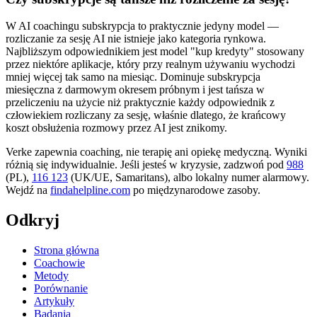
W AI coachingu subskrypcja to praktycznie jedyny model —
rozliczanie za sesję AI nie istnieje jako kategoria rynkowa.
Najbliższym odpowiednikiem jest model "kup kredyty" stosowany
przez niektóre aplikacje, który przy realnym używaniu wychodzi
mniej więcej tak samo na miesiąc. Dominuje subskrypcja
miesięczna z darmowym okresem próbnym i jest tańsza w
przeliczeniu na użycie niż praktycznie każdy odpowiednik z
człowiekiem rozliczany za sesję, właśnie dlatego, że krańcowy
koszt obsłużenia rozmowy przez AI jest znikomy.
Verke zapewnia coaching, nie terapię ani opiekę medyczną. Wyniki
różnią się indywidualnie. Jeśli jesteś w kryzysie, zadzwoń pod
988
(PL),
116 123
(UK/UE, Samaritans),
albo lokalny numer alarmowy.
Wejdź na
findahelpline.com
po międzynarodowe zasoby.
Odkryj
Strona główna
Coachowie
Metody
Porównanie
Artykuły
Badania