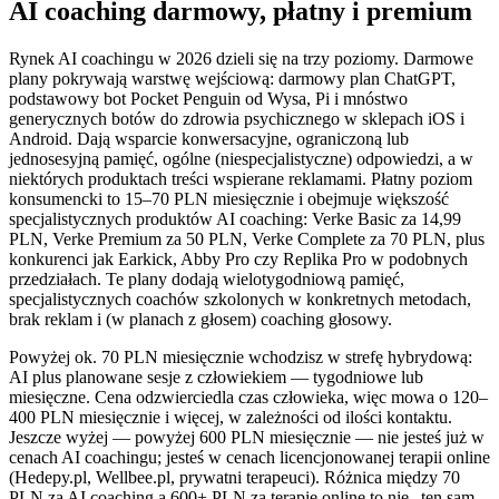
AI coaching darmowy, płatny i premium
Rynek AI coachingu w 2026 dzieli się na trzy poziomy. Darmowe
plany pokrywają warstwę wejściową: darmowy plan ChatGPT,
podstawowy bot Pocket Penguin od Wysa, Pi i mnóstwo
generycznych botów do zdrowia psychicznego w sklepach iOS i
Android. Dają wsparcie konwersacyjne, ograniczoną lub
jednosesyjną pamięć, ogólne (niespecjalistyczne) odpowiedzi, a w
niektórych produktach treści wspierane reklamami. Płatny poziom
konsumencki to 15–70 PLN miesięcznie i obejmuje większość
specjalistycznych produktów AI coaching: Verke Basic za 14,99
PLN, Verke Premium za 50 PLN, Verke Complete za 70 PLN, plus
konkurenci jak Earkick, Abby Pro czy Replika Pro w podobnych
przedziałach. Te plany dodają wielotygodniową pamięć,
specjalistycznych coachów szkolonych w konkretnych metodach,
brak reklam i (w planach z głosem) coaching głosowy.
Powyżej ok. 70 PLN miesięcznie wchodzisz w strefę hybrydową:
AI plus planowane sesje z człowiekiem — tygodniowe lub
miesięczne. Cena odzwierciedla czas człowieka, więc mowa o 120–
400 PLN miesięcznie i więcej, w zależności od ilości kontaktu.
Jeszcze wyżej — powyżej 600 PLN miesięcznie — nie jesteś już w
cenach AI coachingu; jesteś w cenach licencjonowanej terapii online
(Hedepy.pl, Wellbee.pl, prywatni terapeuci). Różnica między 70
PLN za AI coaching a 600+ PLN za terapię online to nie „ten sam