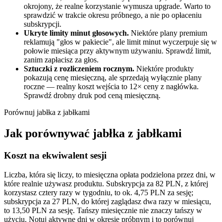
okrojony, że realne korzystanie wymusza upgrade. Warto to
sprawdzić w trakcie okresu próbnego, a nie po opłaceniu
subskrypcji.
Ukryte limity minut głosowych.
Niektóre plany premium
reklamują "głos w pakiecie", ale limit minut wyczerpuje się w
połowie miesiąca przy aktywnym używaniu. Sprawdź limit,
zanim zapłacisz za głos.
Sztuczki z rozliczeniem rocznym.
Niektóre produkty
pokazują cenę miesięczną, ale sprzedają wyłącznie plany
roczne — realny koszt wejścia to 12× ceny z nagłówka.
Sprawdź drobny druk pod ceną miesięczną.
Porównuj jabłka z jabłkami
Jak porównywać jabłka z jabłkami
Koszt na ekwiwalent sesji
Liczba, która się liczy, to miesięczna opłata podzielona przez dni, w
które realnie używasz produktu. Subskrypcja za 82 PLN, z której
korzystasz cztery razy w tygodniu, to ok. 4,75 PLN za sesję;
subskrypcja za 27 PLN, do której zaglądasz dwa razy w miesiącu,
to 13,50 PLN za sesję. Tańszy miesięcznie nie znaczy tańszy w
użyciu. Notuj aktywne dni w okresie próbnym i to porównuj