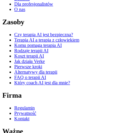
Dla profesjonalistów
O nas
Zasoby
Czy terapia AI jest bezpieczna?
Terapia AI a terapia z człowiekiem
Komu pomaga terapia AI
Rodzaje terapii AI
Koszt terapii AI
Jak działa Verke
Pierwsze kroki
Alternatywy dla terapii
FAQ o terapii AI
Który coach AI jest dla mnie?
Firma
Regulamin
Prywatność
Kontakt
Ważne