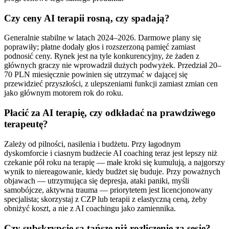
Czy ceny AI terapii rosną, czy spadają?
Generalnie stabilne w latach 2024–2026. Darmowe plany się
poprawiły; płatne dodały głos i rozszerzoną pamięć zamiast
podnosić ceny. Rynek jest na tyle konkurencyjny, że żaden z
głównych graczy nie wprowadził dużych podwyżek. Przedział 20–
70 PLN miesięcznie powinien się utrzymać w dającej się
przewidzieć przyszłości, z ulepszeniami funkcji zamiast zmian cen
jako głównym motorem rok do roku.
Płacić za AI terapię, czy odkładać na prawdziwego
terapeutę?
Zależy od pilności, nasilenia i budżetu. Przy łagodnym
dyskomforcie i ciasnym budżecie AI coaching teraz jest lepszy niż
czekanie pół roku na terapię — małe kroki się kumulują, a najgorszy
wynik to niereagowanie, kiedy budżet się buduje. Przy poważnych
objawach — utrzymująca się depresja, ataki paniki, myśli
samobójcze, aktywna trauma — priorytetem jest licencjonowany
specjalista; skorzystaj z CZP lub terapii z elastyczną ceną, żeby
obniżyć koszt, a nie z AI coachingu jako zamiennika.
Czy subskrypcje są tańsze niż rozliczenie za sesję?