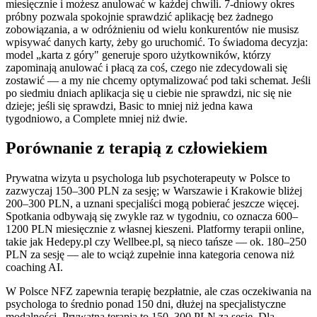
miesięcznie i możesz anulować w każdej chwili. 7-dniowy okres
próbny pozwala spokojnie sprawdzić aplikację bez żadnego
zobowiązania, a w odróżnieniu od wielu konkurentów nie musisz
wpisywać danych karty, żeby go uruchomić. To świadoma decyzja:
model „karta z góry" generuje sporo użytkowników, którzy
zapominają anulować i płacą za coś, czego nie zdecydowali się
zostawić — a my nie chcemy optymalizować pod taki schemat. Jeśli
po siedmiu dniach aplikacja się u ciebie nie sprawdzi, nic się nie
dzieje; jeśli się sprawdzi, Basic to mniej niż jedna kawa
tygodniowo, a Complete mniej niż dwie.
Porównanie z terapią z człowiekiem
Prywatna wizyta u psychologa lub psychoterapeuty w Polsce to
zazwyczaj 150–300 PLN za sesję; w Warszawie i Krakowie bliżej
200–300 PLN, a uznani specjaliści mogą pobierać jeszcze więcej.
Spotkania odbywają się zwykle raz w tygodniu, co oznacza 600–
1200 PLN miesięcznie z własnej kieszeni. Platformy terapii online,
takie jak Hedepy.pl czy Wellbee.pl, są nieco tańsze — ok. 180–250
PLN za sesję — ale to wciąż zupełnie inna kategoria cenowa niż
coaching AI.
W Polsce NFZ zapewnia terapię bezpłatnie, ale czas oczekiwania na
psychologa to średnio ponad 150 dni, dłużej na specjalistyczne
modalności. Prywatna terapia to 150–300 PLN za sesję. Dla