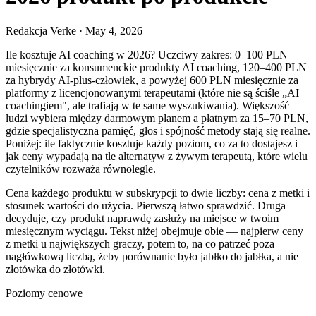
Redakcja Verke
·
May 4, 2026
Ile kosztuje AI coaching w 2026? Uczciwy zakres: 0–100 PLN
miesięcznie za konsumenckie produkty AI coaching, 120–400 PLN
za hybrydy AI-plus-człowiek, a powyżej 600 PLN miesięcznie za
platformy z licencjonowanymi terapeutami (które nie są ściśle „AI
coachingiem", ale trafiają w te same wyszukiwania). Większość
ludzi wybiera między darmowym planem a płatnym za 15–70 PLN,
gdzie specjalistyczna pamięć, głos i spójność metody stają się realne.
Poniżej: ile faktycznie kosztuje każdy poziom, co za to dostajesz i
jak ceny wypadają na tle alternatyw z żywym terapeutą, które wielu
czytelników rozważa równolegle.
Cena każdego produktu w subskrypcji to dwie liczby: cena z metki i
stosunek wartości do użycia. Pierwszą łatwo sprawdzić. Druga
decyduje, czy produkt naprawdę zasłuży na miejsce w twoim
miesięcznym wyciągu. Tekst niżej obejmuje obie — najpierw ceny
z metki u największych graczy, potem to, na co patrzeć poza
nagłówkową liczbą, żeby porównanie było jabłko do jabłka, a nie
złotówka do złotówki.
Poziomy cenowe