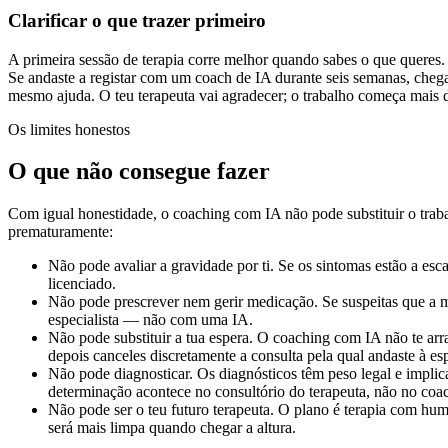
Clarificar o que trazer primeiro
A primeira sessão de terapia corre melhor quando sabes o que queres.
Se andaste a registar com um coach de IA durante seis semanas, chega
mesmo ajuda. O teu terapeuta vai agradecer; o trabalho começa mais d
Os limites honestos
O que não consegue fazer
Com igual honestidade, o coaching com IA não pode substituir o trabal
prematuramente:
Não pode avaliar a gravidade por ti. Se os sintomas estão a es
licenciado.
Não pode prescrever nem gerir medicação. Se suspeitas que a m
especialista — não com uma IA.
Não pode substituir a tua espera. O coaching com IA não te arr
depois canceles discretamente a consulta pela qual andaste à es
Não pode diagnosticar. Os diagnósticos têm peso legal e implic
determinação acontece no consultório do terapeuta, não no co
Não pode ser o teu futuro terapeuta. O plano é terapia com hu
será mais limpa quando chegar a altura.