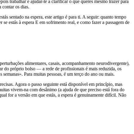
is trabalhar e ajudar-te a clarificar o que queres mesmo trazer para
 contar os dias.
estás sentado na espera, este artigo é para ti. A seguir: quanto tempo
 se estás à espera E em sofrimento real, e como fazer a passagem de
, perturbações alimentares, casais, acompanhamento neurodivergente),
ar do próprio bolso — a rede de profissionais é mais reduzida, os
as semanas». Para muitas pessoas, é um terço do ano ou mais.
precisas. Agora o passo seguinte está disponível em princípio, mas
muitas vivem-na com desânimo (a ajuda de que preciso está fora do
ual for a versão em que estás, a espera é genuinamente difícil. Não