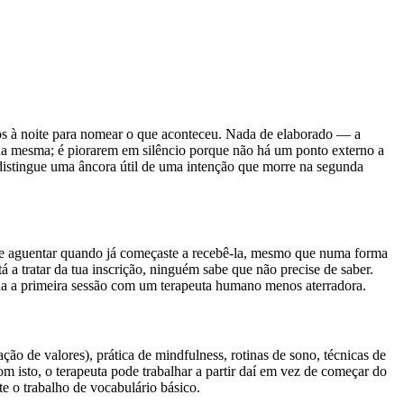
os à noite para nomear o que aconteceu. Nada de elaborado — a
m na mesma; é piorarem em silêncio porque não há um ponto externo a
 distingue uma âncora útil de uma intenção que morre na segunda
il de aguentar quando já começaste a recebê-la, mesmo que numa forma
a tratar da tua inscrição, ninguém sabe que não precise de saber.
rna a primeira sessão com um terapeuta humano menos aterradora.
o de valores), prática de mindfulness, rotinas de sono, técnicas de
m isto, o terapeuta pode trabalhar a partir daí em vez de começar do
e o trabalho de vocabulário básico.