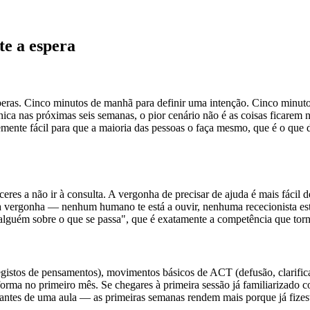
te a espera
peras. Cinco minutos de manhã para definir uma intenção. Cinco minut
línica nas próximas seis semanas, o pior cenário não é as coisas ficare
emente fácil para que a maioria das pessoas o faça mesmo, que é o que
nceres a não ir à consulta. A vergonha de precisar de ajuda é mais fác
 vergonha — nenhum humano te está a ouvir, nenhuma rececionista está 
m alguém sobre o que se passa", que é exatamente a competência que to
istos de pensamentos), movimentos básicos de ACT (defusão, clarificaçã
orma no primeiro mês. Se chegares à primeira sessão já familiarizado co
antes de uma aula — as primeiras semanas rendem mais porque já fizest