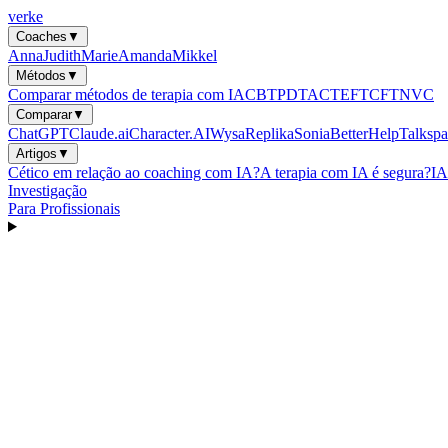
verke
Coaches
▼
Anna
Judith
Marie
Amanda
Mikkel
Métodos
▼
Comparar métodos de terapia com IA
CBT
PDT
ACT
EFT
CFT
NVC
Comparar
▼
ChatGPT
Claude.ai
Character.AI
Wysa
Replika
Sonia
BetterHelp
Talkspa
Artigos
▼
Cético em relação ao coaching com IA?
A terapia com IA é segura?
IA
Investigação
Para Profissionais