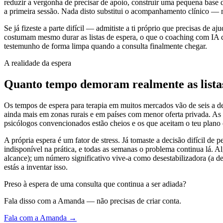
reduzir a vergonha de precisar de apoio, construir uma pequena base d
a primeira sessão. Nada disto substitui o acompanhamento clínico — ma
Se já fizeste a parte difícil — admitiste a ti próprio que precisas de a
costumam mesmo durar as listas de espera, o que o coaching com IA c
testemunho de forma limpa quando a consulta finalmente chegar.
A realidade da espera
Quanto tempo demoram realmente as listas
Os tempos de espera para terapia em muitos mercados vão de seis a de
ainda mais em zonas rurais e em países com menor oferta privada. As r
psicólogos convencionados estão cheios e os que aceitam o teu plano
A própria espera é um fator de stress. Já tomaste a decisão difícil de
indisponível na prática, e todas as semanas o problema continua lá. 
alcance); um número significativo vive-a como desestabilizadora (a de
estás a inventar isso.
Preso à espera de uma consulta que continua a ser adiada?
Fala disso com a Amanda — não precisas de criar conta.
Fala com a Amanda →