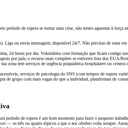
io período de espera se tornar uma crise, não tentes aguentar à força a
Liga ou envia mensagem; disponível 24/7. Não precisas de estar em cr
a, 24 horas por dia. Voluntários com formação que ficam contigo nas 
e apoio por país; o recurso mais completo se estiveres fora dos EUA/Re
 tua zona tem serviços de urgência psiquiátrica hospitalares ou centro
cessíveis, serviços de psicologia do SNS (com tempos de espera variáv
rapia de grupo com mais vagas do que a individual, plataformas de cons
iva
 um período de espera é um bom momento para fazer o pequeno trabalh
er — os três ou quatro tópicos a que o teu cérebro volta sempre. Anot