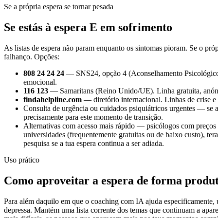
Se a própria espera se tornar pesada
Se estás à espera E em sofrimento
As listas de espera não param enquanto os sintomas pioram. Se o própr
falhanço. Opções:
808 24 24 24
— SNS24, opção 4 (Aconselhamento Psicológico). 
emocional.
116 123
— Samaritans (Reino Unido/UE). Linha gratuita, anónim
findahelpline.com
— diretório internacional. Linhas de crise 
Consulta de urgência ou cuidados psiquiátricos urgentes — se a
precisamente para este momento de transição.
Alternativas com acesso mais rápido — psicólogos com preços a
universidades (frequentemente gratuitas ou de baixo custo), te
pesquisa se a tua espera continua a ser adiada.
Uso prático
Como aproveitar a espera de forma produt
Para além daquilo em que o coaching com IA ajuda especificamente,
depressa. Mantém uma lista corrente dos temas que continuam a aparec