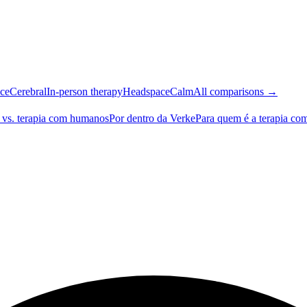
ce
Cerebral
In-person therapy
Headspace
Calm
All comparisons →
 vs. terapia com humanos
Por dentro da Verke
Para quem é a terapia co