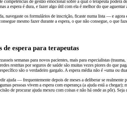
e competências de gestão emocional sobre a qual o terapeuta poderá depo
s a espera é dura, e fazer algo útil com ela é melhor do que aguentar a
juda, navegaste os formulários de inscrição, ficaste numa lista — e agora 
onsegue mesmo fazer durante a espera, o que não consegue, o que fazer
 de espera para terapeutas
zasseis semanas para novos pacientes, mais para especialistas (trauma
edes restritas por seguros de saúde são muitas vezes piores do que pag
 específico são o verdadeiro gargalo. A espera média não é «uma ou du
 pedir ajuda — frequentemente depois de meses a deliberar se realmente 
Algumas pessoas vivem a espera com esperança (a ajuda está a chegar); 
cisão de procurar ajuda mexeu com coisas e não há onde as pôr). Seja q