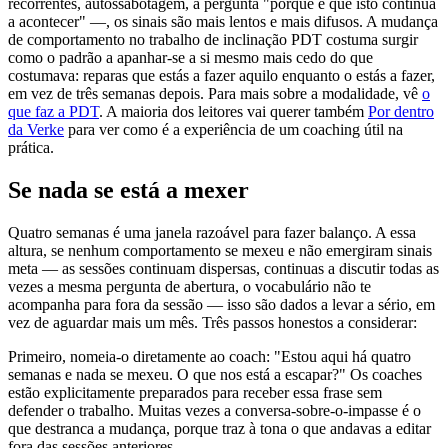
recorrentes, autossabotagem, a pergunta "porque é que isto continua
a acontecer" —, os sinais são mais lentos e mais difusos. A mudança
de comportamento no trabalho de inclinação PDT costuma surgir
como o padrão a apanhar-se a si mesmo mais cedo do que
costumava: reparas que estás a fazer aquilo enquanto o estás a fazer,
em vez de três semanas depois. Para mais sobre a modalidade, vê
o
que faz a PDT
. A maioria dos leitores vai querer também
Por dentro
da Verke
para ver como é a experiência de um coaching útil na
prática.
Se nada se está a mexer
Quatro semanas é uma janela razoável para fazer balanço. A essa
altura, se nenhum comportamento se mexeu e não emergiram sinais
meta — as sessões continuam dispersas, continuas a discutir todas as
vezes a mesma pergunta de abertura, o vocabulário não te
acompanha para fora da sessão — isso são dados a levar a sério, em
vez de aguardar mais um mês. Três passos honestos a considerar:
Primeiro, nomeia-o diretamente ao coach: "Estou aqui há quatro
semanas e nada se mexeu. O que nos está a escapar?" Os coaches
estão explicitamente preparados para receber essa frase sem
defender o trabalho. Muitas vezes a conversa-sobre-o-impasse é o
que destranca a mudança, porque traz à tona o que andavas a editar
fora das sessões anteriores.