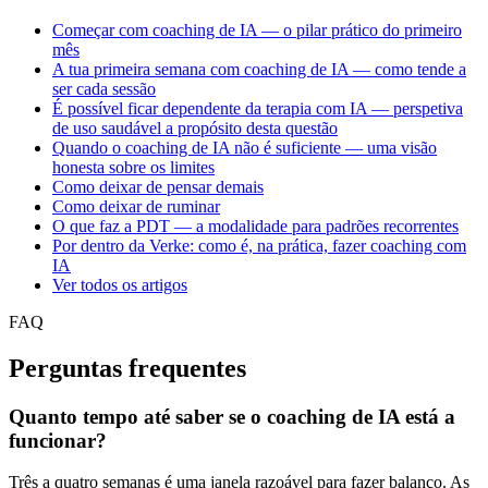
Começar com coaching de IA — o pilar prático do primeiro
mês
A tua primeira semana com coaching de IA — como tende a
ser cada sessão
É possível ficar dependente da terapia com IA — perspetiva
de uso saudável a propósito desta questão
Quando o coaching de IA não é suficiente — uma visão
honesta sobre os limites
Como deixar de pensar demais
Como deixar de ruminar
O que faz a PDT — a modalidade para padrões recorrentes
Por dentro da Verke: como é, na prática, fazer coaching com
IA
Ver todos os artigos
FAQ
Perguntas frequentes
Quanto tempo até saber se o coaching de IA está a
funcionar?
Três a quatro semanas é uma janela razoável para fazer balanço. As