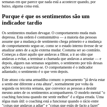
semanas em que parece que nada está a acontecer quando, por
baixo, alguma coisa está.
Porque é que os sentimentos são um
indicador tardio
Os sentimentos mudam devagar. O comportamento muda mais
depressa. Esta ordem é contraintuitiva — a maioria das pessoas
assume que a mudança de sentimento chega primeiro e a mudança
de comportamento segue-se, como se o estado interno tivesse de se
atualizar antes de a ação externa mudar. Costuma ser ao contrário.
Começas a dizer aquilo que andavas a filtrar, a ir ao sítio que
andavas a evitar, a terminar a chamada que andavas a arrastar — e
depois, algures nas semanas seguintes, o sentimento por trás dessas
ações começa a suavizar-se. O comportamento é o indicador
adiantado; o sentimento é o que vem depois.
Este atraso cria uma armadilha comum: o pensamento "já devia estar
a sentir-me diferente a esta altura", normalmente por volta da
segunda ou terceira semana, que convence as pessoas a desistir
mesmo antes de os sentimentos acompanharem. O modelo mental "o
coaching funciona quando me sentir melhor" é a régua errada. Uma
régua mais útil: o coaching está a funcionar quando o rácio entre
"coisas que andavas a adiar" e "coisas que estás de facto a fazer"