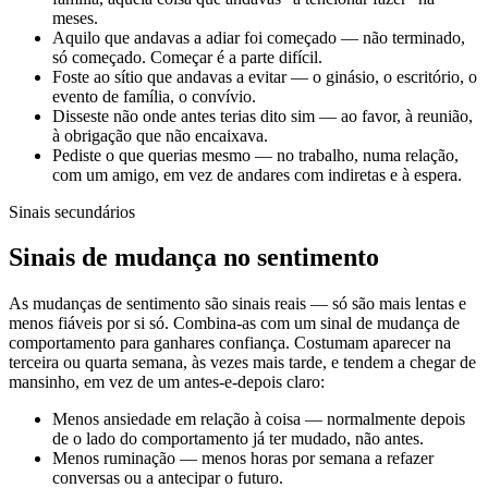
meses.
Aquilo que andavas a adiar foi começado — não terminado,
só começado. Começar é a parte difícil.
Foste ao sítio que andavas a evitar — o ginásio, o escritório, o
evento de família, o convívio.
Disseste não onde antes terias dito sim — ao favor, à reunião,
à obrigação que não encaixava.
Pediste o que querias mesmo — no trabalho, numa relação,
com um amigo, em vez de andares com indiretas e à espera.
Sinais secundários
Sinais de mudança no sentimento
As mudanças de sentimento são sinais reais — só são mais lentas e
menos fiáveis por si só. Combina-as com um sinal de mudança de
comportamento para ganhares confiança. Costumam aparecer na
terceira ou quarta semana, às vezes mais tarde, e tendem a chegar de
mansinho, em vez de um antes-e-depois claro:
Menos ansiedade em relação à coisa — normalmente depois
de o lado do comportamento já ter mudado, não antes.
Menos ruminação — menos horas por semana a refazer
conversas ou a antecipar o futuro.