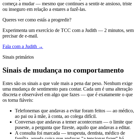
começa a mudar — mesmo que continues a sentir-te ansioso, triste
ou inseguro em relação a estares a fazê-las.
Queres ver como estás a progredir?
Experimenta um exercício de TCC com a Judith — 2 minutos, sem
precisar de e-mail.
Fala com a Judith →
Sinais primários
Sinais de mudança no comportamento
Estes são os sinais a que vale mais a pena dar peso. Nenhum exige
uma mudança de sentimento para contar. Cada um é uma alteração
discreta e observável em algo que fazes — que é exatamente o que
os torna fiáveis:
Telefonemas que andavas a evitar foram feitos — ao médico,
ao pai ou à mãe, à conta, ao colega difícil.
Conversas que andavas a temer aconteceram — o limite que
puseste, a pergunta que fizeste, aquilo que andavas a editar.
A consulta foi marcada — terapeuta, dentista, médico de
família, aquela coisa que andavas "a tencionar fazer" há