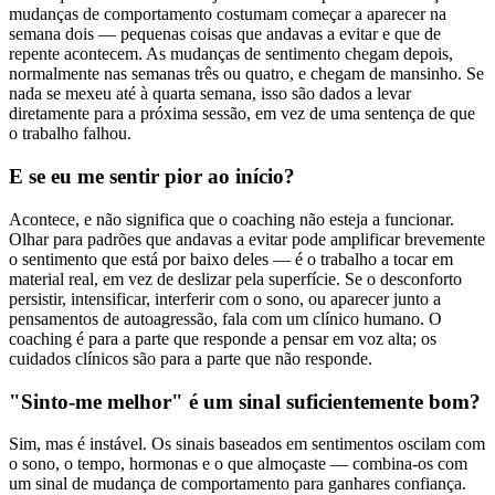
mudanças de comportamento costumam começar a aparecer na
semana dois — pequenas coisas que andavas a evitar e que de
repente acontecem. As mudanças de sentimento chegam depois,
normalmente nas semanas três ou quatro, e chegam de mansinho. Se
nada se mexeu até à quarta semana, isso são dados a levar
diretamente para a próxima sessão, em vez de uma sentença de que
o trabalho falhou.
E se eu me sentir pior ao início?
Acontece, e não significa que o coaching não esteja a funcionar.
Olhar para padrões que andavas a evitar pode amplificar brevemente
o sentimento que está por baixo deles — é o trabalho a tocar em
material real, em vez de deslizar pela superfície. Se o desconforto
persistir, intensificar, interferir com o sono, ou aparecer junto a
pensamentos de autoagressão, fala com um clínico humano. O
coaching é para a parte que responde a pensar em voz alta; os
cuidados clínicos são para a parte que não responde.
"Sinto-me melhor" é um sinal suficientemente bom?
Sim, mas é instável. Os sinais baseados em sentimentos oscilam com
o sono, o tempo, hormonas e o que almoçaste — combina-os com
um sinal de mudança de comportamento para ganhares confiança.