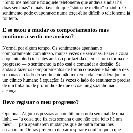
"Sinto-me melhor e fiz aquele telefonema que andava a adiar há
duas semanas" é mais fiável do que "sinto-me melhor" sozinho. O
sentimento pode evaporar-se numa terça-feira difícil; o telefonema já
foi feito.
E se estou a mudar os comportamentos mas
continuo a sentir-me ansioso?
Normal por algum tempo. Os sentimentos apanham o
comportamento com atraso, muitas vezes de semanas. Fazer a coisa
enquanto ainda te sentes ansioso por fazê-la é, em si, uma forma de
progresso — o sentimento já não está a comandar a decisão. Se
andas a fazer os comportamentos de forma consistente há oito a dez
semanas e o lado do sentimento não mexeu nada, considera juntar
um clínico humano à equação; às vezes o lado do sentimento precisa
de um trabalho de profundidade que o coaching sozinho não
alcança.
Devo registar o meu progresso?
Opcional. Algumas pessoas acham útil uma nota semanal de uma
linha — "a coisa que fiz esta semana e que não teria feito há um
mês" — para apanharem mudanças que de outra forma lhes
escapariam. Outras preferem deixar respirar e confiar que o que