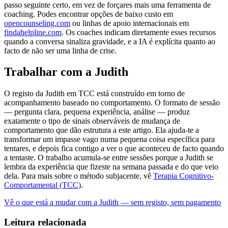
passo seguinte certo, em vez de forçares mais uma ferramenta de
coaching. Podes encontrar opções de baixo custo em
opencounseling.com
ou linhas de apoio internacionais em
findahelpline.com
. Os coaches indicam diretamente esses recursos
quando a conversa sinaliza gravidade, e a IA é explícita quanto ao
facto de não ser uma linha de crise.
Trabalhar com a Judith
O registo da Judith em TCC está construído em torno de
acompanhamento baseado no comportamento. O formato de sessão
— pergunta clara, pequena experiência, análise — produz
exatamente o tipo de sinais observáveis de mudança de
comportamento que dão estrutura a este artigo. Ela ajuda-te a
transformar um impasse vago numa pequena coisa específica para
tentares, e depois fica contigo a ver o que aconteceu de facto quando
a tentaste. O trabalho acumula-se entre sessões porque a Judith se
lembra da experiência que fizeste na semana passada e do que veio
dela. Para mais sobre o método subjacente, vê
Terapia Cognitivo-
Comportamental (TCC)
.
Vê o que está a mudar com a Judith — sem registo, sem pagamento
Leitura relacionada