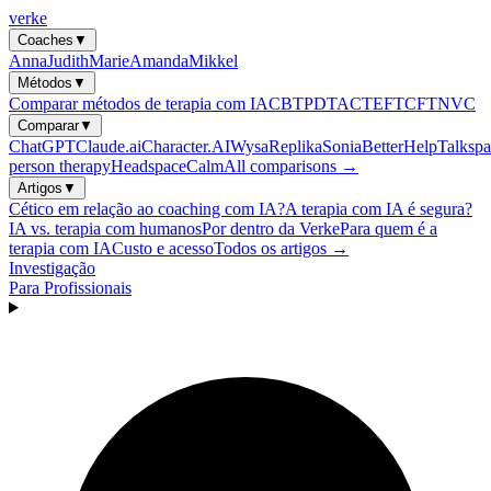
verke
Coaches
▼
Anna
Judith
Marie
Amanda
Mikkel
Métodos
▼
Comparar métodos de terapia com IA
CBT
PDT
ACT
EFT
CFT
NVC
Comparar
▼
ChatGPT
Claude.ai
Character.AI
Wysa
Replika
Sonia
BetterHelp
Talkspa
person therapy
Headspace
Calm
All comparisons →
Artigos
▼
Cético em relação ao coaching com IA?
A terapia com IA é segura?
IA vs. terapia com humanos
Por dentro da Verke
Para quem é a
terapia com IA
Custo e acesso
Todos os artigos →
Investigação
Para Profissionais