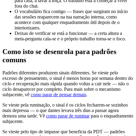
para casa, a lavar a loiça. O trabalho está a começar a viver
fora do chat.
O vocabulário fica contigo — frases que surgiram no início
das sessões reaparecem na tua narração interna, como
acontece com qualquer enquadramento útil depois de o
interiorizares.
Deixas de verificar se está a funcionar — a certa altura a
meta-pergunta cala-se e o próprio trabalho torna-se o foco.
Como isto se desenrola para padrões
comuns
Padrões diferentes produzem sinais diferentes. Se vieste pelo
excesso de pensamento, o sinal é menos horas por semana dentro do
ciclo e recuperação mais rápida quando voltas a cair nele — não o
ciclo desaparecer por completo. Para mais sobre o mecanismo
subjacente, vê
como parar de pensar demais
.
Se vieste pela ruminação, o sinal é os ciclos fecharem-se sozinhos
mais depressa — o que dantes levava três dias a passar agora
demora uma tarde. Vê
como parar de ruminar
para o enquadramento
subjacente.
Se vieste pelo tipo de impasse que beneficia da PDT — padrões