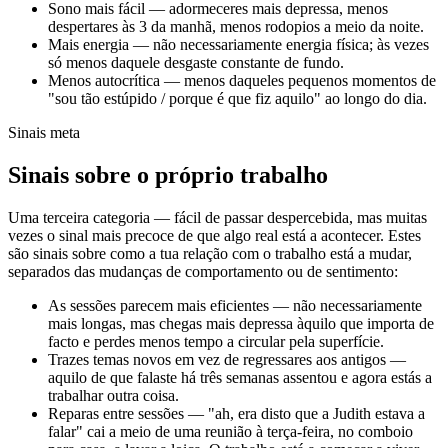
Sono mais fácil — adormeceres mais depressa, menos
despertares às 3 da manhã, menos rodopios a meio da noite.
Mais energia — não necessariamente energia física; às vezes
só menos daquele desgaste constante de fundo.
Menos autocrítica — menos daqueles pequenos momentos de
"sou tão estúpido / porque é que fiz aquilo" ao longo do dia.
Sinais meta
Sinais sobre o próprio trabalho
Uma terceira categoria — fácil de passar despercebida, mas muitas
vezes o sinal mais precoce de que algo real está a acontecer. Estes
são sinais sobre como a tua relação com o trabalho está a mudar,
separados das mudanças de comportamento ou de sentimento:
As sessões parecem mais eficientes — não necessariamente
mais longas, mas chegas mais depressa àquilo que importa de
facto e perdes menos tempo a circular pela superfície.
Trazes temas novos em vez de regressares aos antigos —
aquilo de que falaste há três semanas assentou e agora estás a
trabalhar outra coisa.
Reparas entre sessões — "ah, era disto que a Judith estava a
falar" cai a meio de uma reunião à terça-feira, no comboio