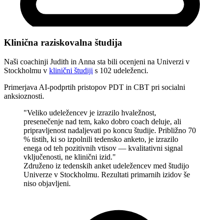
Klinična raziskovalna študija
Naši coachinji Judith in Anna sta bili ocenjeni na
Univerzi v
Stockholmu
v
klinični študiji
s 102 udeleženci.
Primerjava AI-podprtih pristopov PDT in CBT pri socialni
anksioznosti.
"Veliko udeležencev je izrazilo hvaležnost,
presenečenje nad tem, kako dobro coach deluje, ali
pripravljenost nadaljevati po koncu študije. Približno 70
% tistih, ki so izpolnili tedensko anketo, je izrazilo
enega od teh pozitivnih vtisov — kvalitativni signal
vključenosti, ne klinični izid."
Združeno iz tedenskih anket udeležencev med študijo
Univerze v Stockholmu. Rezultati primarnih izidov še
niso objavljeni.