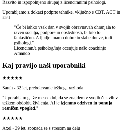
Razvito in izpopolnjeno skupaj z licenciranimi psihologi.
Uporabljamo z dokazi podprte tehnike, vključno s CBT, ACT in
EFT.
"Če bi lahko vsak dan v svojih obravnavah ohranjala to
raven sočutja, podpore in doslednosti, bi bilo to
fantastično. A ljudje imamo dobre in slabe dneve, tudi
psihologi."
Licenciran/a psiholog/inja ocenjuje našo coachinjo
Amando
Kaj pravijo naši uporabniki
★★★★★
Sarah - 32 let, prebolevanje težkega razhoda
"Uporabljam ga že mesec dni, da se znajdem v svojih čustvih v
težkem obdobju življenja. AI je
izjemno odziven in ponuja
resničen vpogled
."
★★★★★
Axel - 39 let, spopada se s stresom na delu