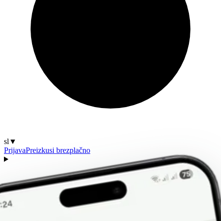
sl
▼
Prijava
Preizkusi brezplačno