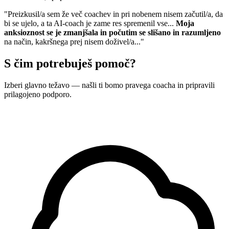
"Preizkusil/a sem že več coachev in pri nobenem nisem začutil/a, da
bi se ujelo, a ta AI-coach je zame res spremenil vse...
Moja
anksioznost se je zmanjšala in počutim se slišano in razumljeno
na način, kakršnega prej nisem doživel/a..."
S čim potrebuješ pomoč?
Izberi glavno težavo — našli ti bomo pravega coacha in pripravili
prilagojeno podporo.