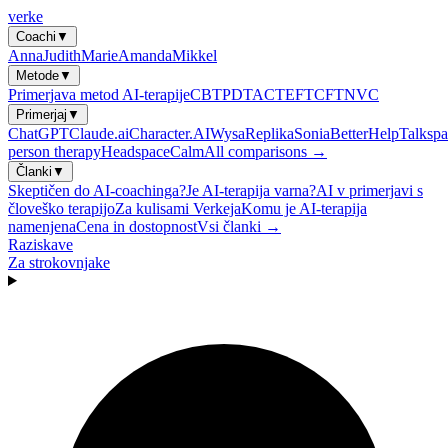
verke
Coachi
▼
Anna
Judith
Marie
Amanda
Mikkel
Metode
▼
Primerjava metod AI-terapije
CBT
PDT
ACT
EFT
CFT
NVC
Primerjaj
▼
ChatGPT
Claude.ai
Character.AI
Wysa
Replika
Sonia
BetterHelp
Talkspa
person therapy
Headspace
Calm
All comparisons →
Članki
▼
Skeptičen do AI-coachinga?
Je AI-terapija varna?
AI v primerjavi s
človeško terapijo
Za kulisami Verkeja
Komu je AI-terapija
namenjena
Cena in dostopnost
Vsi članki →
Raziskave
Za strokovnjake