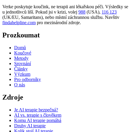
Verke poskytuje koučink, ne terapii ani lékařskou péči. Výsledky se
u jednotlivců liší. Pokud jsi v krizi, volej
988
(USA),
116 123
(UK/EU, Samaritans),
nebo místní záchrannou službu. Navštiv
findahelpline.com
pro mezinárodní zdroje.
Prozkoumat
Domů
Koučové
Metody
Srovnání
Články
Výzkum
Pro odborníky
O nás
Zdroje
Je AI terapie bezpečná?
AI vs. terapie s člověkem
Komu AI terapie pomáhá
Druhy AI terapie
Kolik stojí AI terapie