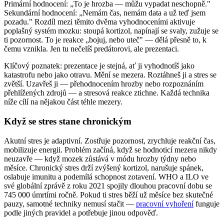
Primární hodnocení: „To je hrozba — můžu vypadat neschopně."
Sekundární hodnocení: „Nemám čas, nemám data a už teď jsem
pozadu." Rozdíl mezi těmito dvěma vyhodnoceními aktivuje
poplašný systém mozku: stoupá kortizol, napínají se svaly, zužuje se
ti pozornost. To je reakce „bojuj, nebo uteč" — dělá přesně to, k
čemu vznikla. Jen tu nečelíš predátorovi, ale prezentaci.
Klíčový poznatek: prezentace je stejná, ať ji vyhodnotíš jako
katastrofu nebo jako otravu. Mění se mezera. Roztáhneš ji a stres se
zvětší. Uzavřeš ji — přehodnocením hrozby nebo rozpoznáním
přehlížených zdrojů — a stresová reakce ztichne. Každá technika
níže cílí na nějakou část téhle mezery.
Když se stres stane chronickým
Akutní stres je adaptivní. Zostřuje pozornost, zrychluje reakční čas,
mobilizuje energii. Problém začíná, když se hodnoticí mezera nikdy
neuzavře — když mozek zůstává v módu hrozby týdny nebo
měsíce. Chronický stres drží zvýšený kortizol, narušuje spánek,
oslabuje imunitu a podemílá schopnost zotavení. WHO a ILO ve
své globální zprávě z roku 2021 spojily dlouhou pracovní dobu se
745 000 úmrtími ročně. Pokud ti stres běží už měsíce bez skutečné
pauzy, samotné techniky nemusí stačit —
pracovní vyhoření
funguje
podle jiných pravidel a potřebuje jinou odpověď.