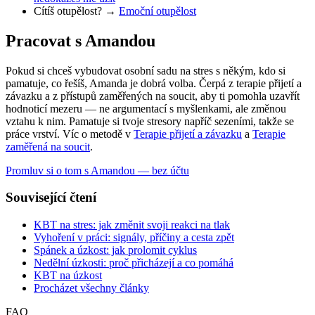
Cítíš otupělost? →
Emoční otupělost
Pracovat s Amandou
Pokud si chceš vybudovat osobní sadu na stres s někým, kdo si
pamatuje, co řešíš, Amanda je dobrá volba. Čerpá z terapie přijetí a
závazku a z přístupů zaměřených na soucit, aby ti pomohla uzavřít
hodnoticí mezeru — ne argumentací s myšlenkami, ale změnou
vztahu k nim. Pamatuje si tvoje stresory napříč sezeními, takže se
práce vrství. Víc o metodě v
Terapie přijetí a závazku
a
Terapie
zaměřená na soucit
.
Promluv si o tom s Amandou — bez účtu
Související čtení
KBT na stres: jak změnit svoji reakci na tlak
Vyhoření v práci: signály, příčiny a cesta zpět
Spánek a úzkost: jak prolomit cyklus
Nedělní úzkosti: proč přicházejí a co pomáhá
KBT na úzkost
Procházet všechny články
FAQ