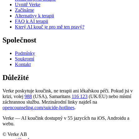
Uvnitř Verke
Začínáme
Alternativy k terapii
FAQ k AI terapii
Který AI kouč je pro mě ten pravý?
Společnost
Podmínky
Soukromí
Kontakt
Důležité
Verke poskytuje koučink, ne terapii ani lékařskou péči. Pokud jsi v
krizi, volej
988
(USA), Samaritans
116 123
(UK/EU) nebo místní
záchrannou službu. Mezinárodní linky najdeš na
opencounseling.com/suicide-hotlines
.
Verke — AI koučink dostupný v 55 jazycích na iOS, Androidu a
webu.
© Verke AB