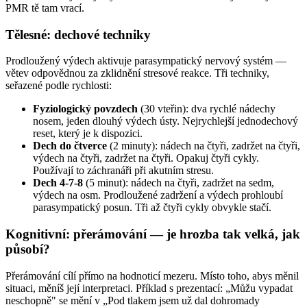
PMR tě tam vrací.
Tělesné: dechové techniky
Prodloužený výdech aktivuje parasympatický nervový systém —
větev odpovědnou za zklidnění stresové reakce. Tři techniky,
seřazené podle rychlosti:
Fyziologický povzdech
(30 vteřin): dva rychlé nádechy
nosem, jeden dlouhý výdech ústy. Nejrychlejší jednodechový
reset, který je k dispozici.
Dech do čtverce
(2 minuty): nádech na čtyři, zadržet na čtyři,
výdech na čtyři, zadržet na čtyři. Opakuj čtyři cykly.
Používají to záchranáři při akutním stresu.
Dech 4-7-8
(5 minut): nádech na čtyři, zadržet na sedm,
výdech na osm. Prodloužené zadržení a výdech prohloubí
parasympatický posun. Tři až čtyři cykly obvykle stačí.
Kognitivní: přerámování — je hrozba tak velká, jak
působí?
Přerámování cílí přímo na hodnoticí mezeru. Místo toho, abys měnil
situaci, měníš její interpretaci. Příklad s prezentací: „Můžu vypadat
neschopně" se mění v „Pod tlakem jsem už dal dohromady