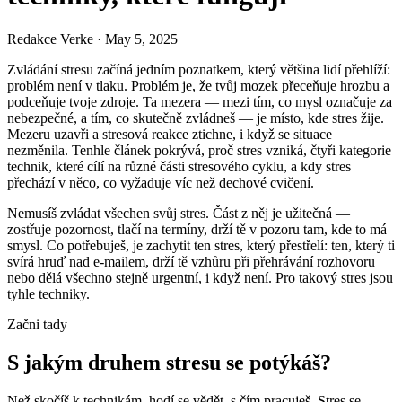
Redakce Verke
·
May 5, 2025
Zvládání stresu začíná jedním poznatkem, který většina lidí přehlíží:
problém není v tlaku. Problém je, že tvůj mozek přeceňuje hrozbu a
podceňuje tvoje zdroje. Ta mezera — mezi tím, co mysl označuje za
nebezpečné, a tím, co skutečně zvládneš — je místo, kde stres žije.
Mezeru uzavři a stresová reakce ztichne, i když se situace
nezměnila. Tenhle článek pokrývá, proč stres vzniká, čtyři kategorie
technik, které cílí na různé části stresového cyklu, a kdy stres
přechází v něco, co vyžaduje víc než dechové cvičení.
Nemusíš zvládat všechen svůj stres. Část z něj je užitečná —
zostřuje pozornost, tlačí na termíny, drží tě v pozoru tam, kde to má
smysl. Co potřebuješ, je zachytit ten stres, který přestřelí: ten, který ti
svírá hruď nad e-mailem, drží tě vzhůru při přehrávání rozhovoru
nebo dělá všechno stejně urgentní, i když není. Pro takový stres jsou
tyhle techniky.
Začni tady
S jakým druhem stresu se potýkáš?
Než skočíš k technikám, hodí se vědět, s čím pracuješ. Stres se