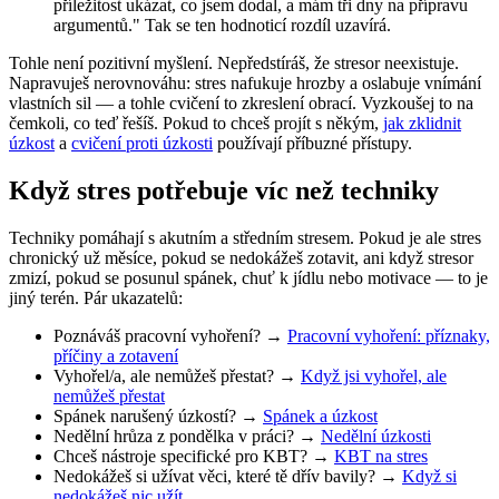
příležitost ukázat, co jsem dodal, a mám tři dny na přípravu
argumentů." Tak se ten hodnoticí rozdíl uzavírá.
Tohle není pozitivní myšlení. Nepředstíráš, že stresor neexistuje.
Napravuješ nerovnováhu: stres nafukuje hrozby a oslabuje vnímání
vlastních sil — a tohle cvičení to zkreslení obrací. Vyzkoušej to na
čemkoli, co teď řešíš. Pokud to chceš projít s někým,
jak zklidnit
úzkost
a
cvičení proti úzkosti
používají příbuzné přístupy.
Když stres potřebuje víc než techniky
Techniky pomáhají s akutním a středním stresem. Pokud je ale stres
chronický už měsíce, pokud se nedokážeš zotavit, ani když stresor
zmizí, pokud se posunul spánek, chuť k jídlu nebo motivace — to je
jiný terén. Pár ukazatelů:
Poznáváš pracovní vyhoření? →
Pracovní vyhoření: příznaky,
příčiny a zotavení
Vyhořel/a, ale nemůžeš přestat? →
Když jsi vyhořel, ale
nemůžeš přestat
Spánek narušený úzkostí? →
Spánek a úzkost
Nedělní hrůza z pondělka v práci? →
Nedělní úzkosti
Chceš nástroje specifické pro KBT? →
KBT na stres
Nedokážeš si užívat věci, které tě dřív bavily? →
Když si
nedokážeš nic užít