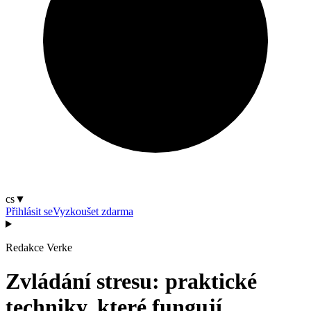
cs
▼
Přihlásit se
Vyzkoušet zdarma
Redakce Verke
Zvládání stresu: praktické
techniky, které fungují