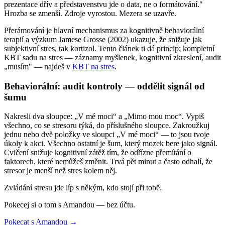
prezentace dřív a představenstvu jde o data, ne o formátování."
Hrozba se zmenší. Zdroje vyrostou. Mezera se uzavře.
Přerámování je hlavní mechanismus za kognitivně behaviorální
terapií a výzkum Jamese Grosse (2002) ukazuje, že snižuje jak
subjektivní stres, tak kortizol. Tento článek ti dá princip; kompletní
KBT sadu na stres — záznamy myšlenek, kognitivní zkreslení, audit
„musím" — najdeš v
KBT na stres
.
Behaviorální: audit kontroly — oddělit signál od
šumu
Nakresli dva sloupce: „V mé moci“ a „Mimo mou moc“. Vypiš
všechno, co se stresoru týká, do příslušného sloupce. Zakroužkuj
jednu nebo dvě položky ve sloupci „V mé moci“ — to jsou tvoje
úkoly k akci. Všechno ostatní je šum, který mozek bere jako signál.
Cvičení snižuje kognitivní zátěž tím, že odřízne přemítání o
faktorech, které nemůžeš změnit. Trvá pět minut a často odhalí, že
stresor je menší než stres kolem něj.
Zvládání stresu jde líp s někým, kdo stojí při tobě.
Pokecej si o tom s Amandou — bez účtu.
Pokecat s Amandou →