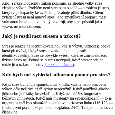
Ano. Yerkes-Dodsonův zákon popisuje, že středně velký stres
zlepšuje výkon. Problém není stres sám o sobě — problém je stres,
který tvoje kapacity ke zvládání přesahuje příliš dlouho. Cílem
zvládání stresu není nulový stres; je to zmenšování propasti mezi
vnímanou hrozbou a vnímanými zdroji, aby stres působil jako
výzva, ne jako zahlcení.
Jaký je rozdíl mezi stresem a úzkostí?
Stres je reakce na identifikovatelnou vnější výzvu. Úzkost je obava,
která přetrvává, i když stresor zmizí nebo není jasně
identifikovatelný. Stres se obvykle vyřeší, když se změní situace;
úzkost často ne. Pokud se ti stres nevypaří, když stresor odejde,
může jít o úzkost — víc v
jak zklidnit úzkost
.
Kdy bych měl vyhledat odbornou pomoc pro stres?
Když stres ovlivňuje spánek, chuť k jídlu, vztahy nebo pracovní
výkon déle než dva až tři týdny nepřetržitě. Když používáš alkohol,
jídlo nebo jiné látky ke zvládání. Když nedokážeš fungovat v
běžných činnostech. Když máš myšlenky na sebepoškození — to je
urgentní a měl bys okamžitě kontaktovat krizovou linku (116 123 —
Linka první psychické pomoci, bezplatná, 24/7). Terapeut umí to, co
článek ne.