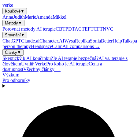
verke
Koučové
▼
Anna
Judith
Marie
Amanda
Mikkel
Metody
▼
Porovnat metody AI terapie
CBT
PDT
ACT
EFT
CFT
NVC
Srovnání
▼
ChatGPT
Claude.ai
Character.AI
Wysa
Replika
Sonia
BetterHelp
Talkspa
person therapy
Headspace
Calm
All comparisons →
Články
▼
Skeptický k AI koučinku?
Je AI terapie bezpečná?
AI vs. terapie s
člověkem
Uvnitř Verke
Pro koho je AI terapie
Cena a
dostupnost
Všechny články →
Výzkum
Pro odborníky