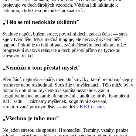
projevuje ve třech širokých vzorcích. Většina lidí inklinuje k
jednomu, i když v sobě můžeš poznat i víc.
„Tělo se mi nedokáže uklidnit"
Svalové napětí, bušení srdce, povrchní dech, zaťatá čelist — stres
žije v tvém těle. Mysl možná funguje, ale nervový systém běží
naplno. Pokud je to tvůj případ, začni tělesnými technikami níže:
progresivní svalová relaxace a dech působí přímo na fyzickou
stresovou reakci.
„Nemůžu o tom přestat myslet"
Přemítání, nejhorší scénáře, mentální smyčky, které přehrávají stejný
rozhovor nebo rozhodnutí. Stres žije v myšlenkách. Tělo může být v
pohodě, dokud ho myšlenková spirála nezatáhne. Začni
kognitivními technikami: přerámování a audit kontroly. Kompletní
KBT sadu — záznamy myšlenek, kognitivní zkreslení,
strukturované pracovní listy — najdeš v
KBT na stres
.
„Všechno je toho moc"
Ne jeden stresor, ale spousta. Hromadění. Termíny, vztahy, peníze,
zdraví — všechno se hlásí o pozornost najednou. Stres žije v tom