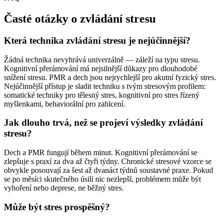
Časté otázky o zvládání stresu
Která technika zvládání stresu je nejúčinnější?
Žádná technika nevyhrává univerzálně — záleží na typu stresu.
Kognitivní přerámování má nejsilnější důkazy pro dlouhodobé
snížení stresu. PMR a dech jsou nejrychlejší pro akutní fyzický stres.
Nejúčinnější přístup je sladit techniku s tvým stresovým profilem:
somatické techniky pro tělesný stres, kognitivní pro stres řízený
myšlenkami, behaviorální pro zahlcení.
Jak dlouho trvá, než se projeví výsledky zvládání
stresu?
Dech a PMR fungují během minut. Kognitivní přerámování se
zlepšuje s praxí za dva až čtyři týdny. Chronické stresové vzorce se
obvykle posouvají za šest až dvanáct týdnů soustavné praxe. Pokud
se po měsíci skutečného úsilí nic nezlepší, problémem může být
vyhoření nebo deprese, ne běžný stres.
Může být stres prospěšný?