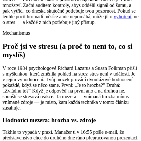
množství. Začni auditem kontroly, abys oddělil signál od šumu, a
pak vytřiď, co dneska skutečně potřebuje tvou pozornost. Pokud se
tenhle pocit hromadí měsíce a nic nepomáhá, může jít o
vyhoření
, ne
o stres — a každé z nich potřebuje jiný přístup.
Mechanismus
Proč jsi ve stresu (a proč to není to, co si
myslíš)
V roce 1984 psychologové Richard Lazarus a Susan Folkman přišli
s myšlenkou, která změnila pohled na stres: stres není v události. Je
v jejím vyhodnocení. Tvůj mozek provádí dvoufázové hodnocení
pokaždé, když se něco stane. První: „Je to hrozba?" Druhá:
„Zvládnu to?" Když je odpověď na první ano a na druhou ne,
spouští se stresová reakce. Ta mezera — vnímaná hrozba mínus
vnímané zdroje — je místo, kam každá technika v tomto článku
zasahuje.
Hodnoticí mezera: hrozba vs. zdroje
Takhle to vypadá v praxi. Manažer ti v 16:55 pošle e-mail, že
představenstvo chce do druhého dne ráno přepracovanou prezentaci.