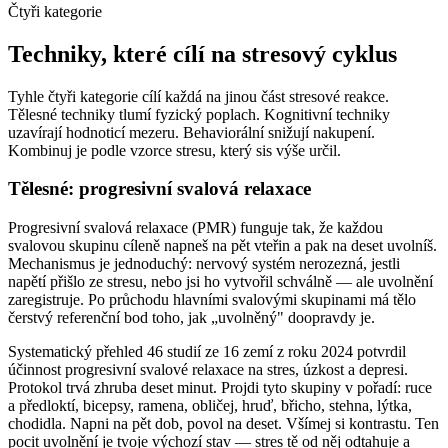
Čtyři kategorie
Techniky, které cílí na stresový cyklus
Tyhle čtyři kategorie cílí každá na jinou část stresové reakce.
Tělesné techniky tlumí fyzický poplach. Kognitivní techniky
uzavírají hodnoticí mezeru. Behaviorální snižují nakupení.
Kombinuj je podle vzorce stresu, který sis výše určil.
Tělesné: progresivní svalová relaxace
Progresivní svalová relaxace (PMR) funguje tak, že každou
svalovou skupinu cíleně napneš na pět vteřin a pak na deset uvolníš.
Mechanismus je jednoduchý: nervový systém nerozezná, jestli
napětí přišlo ze stresu, nebo jsi ho vytvořil schválně — ale uvolnění
zaregistruje. Po průchodu hlavními svalovými skupinami má tělo
čerstvý referenční bod toho, jak „uvolněný" doopravdy je.
Systematický přehled 46 studií ze 16 zemí z roku 2024 potvrdil
účinnost progresivní svalové relaxace na stres, úzkost a depresi.
Protokol trvá zhruba deset minut. Projdi tyto skupiny v pořadí: ruce
a předloktí, bicepsy, ramena, obličej, hruď, břicho, stehna, lýtka,
chodidla. Napni na pět dob, povol na deset. Všímej si kontrastu. Ten
pocit uvolnění je tvoje výchozí stav — stres tě od něj odtahuje a