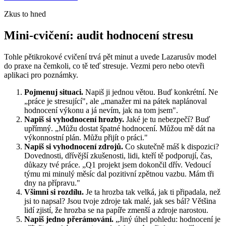
Zkus to hned
Mini-cvičení: audit hodnocení stresu
Tohle pětikrokové cvičení trvá pět minut a uvede Lazarusův model
do praxe na čemkoli, co tě teď stresuje. Vezmi pero nebo otevři
aplikaci pro poznámky.
Pojmenuj situaci.
Napiš ji jednou větou. Buď konkrétní. Ne
„práce je stresující", ale „manažer mi na pátek naplánoval
hodnocení výkonu a já nevím, jak na tom jsem".
Napiš si vyhodnocení hrozby.
Jaké je tu nebezpečí? Buď
upřímný. „Můžu dostat špatné hodnocení. Můžou mě dát na
výkonnostní plán. Můžu přijít o práci."
Napiš si vyhodnocení zdrojů.
Co skutečně máš k dispozici?
Dovednosti, dřívější zkušenosti, lidi, kteří tě podporují, čas,
důkazy tvé práce. „Q1 projekt jsem dokončil dřív. Vedoucí
týmu mi minulý měsíc dal pozitivní zpětnou vazbu. Mám tři
dny na přípravu."
Všimni si rozdílu.
Je ta hrozba tak velká, jak ti připadala, než
jsi to napsal? Jsou tvoje zdroje tak malé, jak ses bál? Většina
lidí zjistí, že hrozba se na papíře zmenší a zdroje narostou.
Napiš jedno přerámování.
„Jiný úhel pohledu: hodnocení je