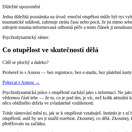
Důležité upozornění
Jedna důležitá poznámka na úvod: emoční otupělost může být rys vyho
traumatické události, zahrnuje ztrátu času nebo pocit, že jsi mimo s
zdrojem trauma-informovaná odborná péče a tento článek ji nenahrazu
Psychodynamický rámec
Co otupělost ve skutečnosti dělá
Cítíš se plochý a daleko?
Probereš to s Annou — bez registrace, bez e-mailu, bez platební karty
Pokecat s Annou →
Psychodynamická práce s otupělostí zachází jako s informací. Ne jako
vědomou částí tebe — že to, co je pod tím, je víc, než kolik aktuální 
něco obtížného držela ve zvladatelné vzdálenosti.
Tohle rámování mění to, jak se k otupělosti vztahuješ. Instinkt je s n
otupělostí, aniž by ses ji snažil rozebrat. Zkoumej, co dělá. Zkoumej
přetěžovalo na začátku.