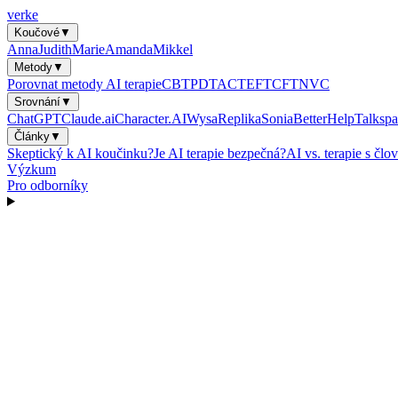
verke
Koučové
▼
Anna
Judith
Marie
Amanda
Mikkel
Metody
▼
Porovnat metody AI terapie
CBT
PDT
ACT
EFT
CFT
NVC
Srovnání
▼
ChatGPT
Claude.ai
Character.AI
Wysa
Replika
Sonia
BetterHelp
Talkspa
Články
▼
Skeptický k AI koučinku?
Je AI terapie bezpečná?
AI vs. terapie s čl
Výzkum
Pro odborníky