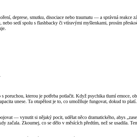
ření, deprese, smutku, disociace nebo traumatu — a správná reakce záv
ebe, nebo sedí spolu s flashbacky či vtíravými myšlenkami, prosím přes
je.
.
 s poruchou, kterou je potřeba potlačit. Když psychika tlumí emoce, ob
kapacita unese. Ta otupělost je to, co umožňuje fungovat, dokud to platí
í bojovat — vynutit si nějaký pocit, udělat něco dramatického, abys „zas
, kdy začala. Zkoumej, co se dělo v měsících předtím, než se usadila. T