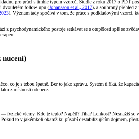
adnu pro práci s tímhle typem vzorců. Studie z roku 2017 o PDT poskyt
při dvouletém follow-upu (
Johansson et al., 2017
), a souhrnný přehled z
 2023
). Význam tady spočívá v tom, že práce s podkladovými vzorci, kte
hází z psychodynamického postoje setkávat se s otupělostí spíš se zvěd
erapeut.
z nucení)
něco, co je s tebou špatně. Ber to jako zprávu. Systém ti říká, že kapaci
laku z místnosti odebere.
y — fyzické vjemy. Kde je teplo? Napětí? Tíha? Lehkost? Nesnažíš se vyro
y. Pokud to v jakémkoli okamžiku působí destabilizujícím dojmem, přest