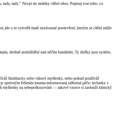
tady, tady." Necpi do stránky cítění silou. Popisuj tvar toho, co
t; jde o to vytvořit malé nezávazné pootevření, kterým se cítění může
 tepla, drobné podráždění nad něčím banálním. Ty útržky jsou systém,
ažíváš flashbacky nebo vtíravé myšlenky, nebo pokud používáš
vy je správným řešením trauma-informovaná odborná péče; techniky v
koli myšlenky na sebepoškozování — takové vzorce si zaslouží klinický