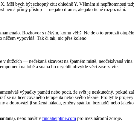
X. Měl bych být schopný cítit ohledně Y. Všímám si nepřítomnosti tady, 
sl nemá přímý přístup — ne jako drama, ale jako tiché rozpoznání.
znamenalo. Rozhovor s někým, komu věříš. Nejde o to prorazit otupělos
 o něčem vypovídá. Tak či tak, nic přes koleno.
í se v útržcích — nečekaná slzavost na špatném místě, neočekávaná vlna
t. Tempo není na tobě a snaha ho urychlit obvykle věci zase zavře.
znamenáváš výpadky paměti nebo pocit, že svět je neskutečný, pokud z
obrať se na licencovaného terapeuta nebo svého lékaře. Pro tyhle proje
týdny a doprovází ji snížená nálada, změny spánku, beznaděj nebo jaké
ritans), nebo navštiv
findahelpline.com
pro mezinárodní zdroje.