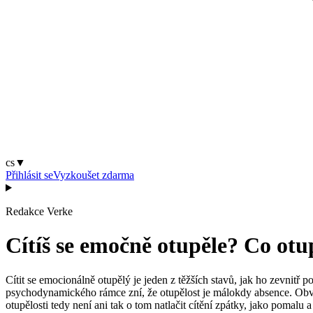
cs
▼
Přihlásit se
Vyzkoušet zdarma
Redakce Verke
Cítíš se emočně otupěle? Co otup
Cítit se emocionálně otupělý je jeden z těžších stavů, jak ho zevnitř p
psychodynamického rámce zní, že otupělost je málokdy absence. Obvykl
otupělosti tedy není ani tak o tom natlačit cítění zpátky, jako pomalu a 