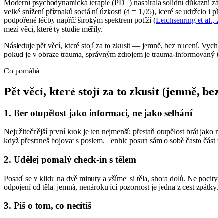
Moderní psychodynamická terapie (PDT) nasbírala solidní důkazní zákl
velké snížení příznaků sociální úzkosti (d = 1,05), které se udrželo i 
podpořené léčby napříč širokým spektrem potíží (
Leichsenring et al.,
mezi věci, které ty studie měřily.
Následuje pět věcí, které stojí za to zkusit — jemně, bez nucení. Vyc
pokud je v obraze trauma, správným zdrojem je trauma-informovaný t
Co pomáhá
Pět věcí, které stojí za to zkusit (jemně, be
1. Ber otupělost jako informaci, ne jako selhání
Nejužitečnější první krok je ten nejmenší: přestaň otupělost brát jako 
když přestaneš bojovat s poslem. Tenhle posun sám o sobě často část t
2. Udělej pomalý check-in s tělem
Posaď se v klidu na dvě minuty a všímej si těla, shora dolů. Ne pocit
odpojení od těla; jemná, nenárokující pozornost je jedna z cest zpátk
3. Piš o tom, co necítíš