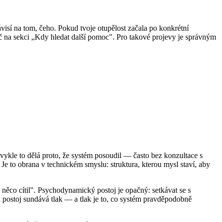
isí na tom, čeho. Pokud tvoje otupělost začala po konkrétní
koč na sekci „Kdy hledat další pomoc". Pro takové projevy je správným
vykle to dělá proto, že systém posoudil — často bez konzultace s
. Je to obrana v technickém smyslu: struktura, kterou mysl staví, aby
e něco cítil". Psychodynamický postoj je opačný: setkávat se s
en postoj sundává tlak — a tlak je to, co systém pravděpodobně