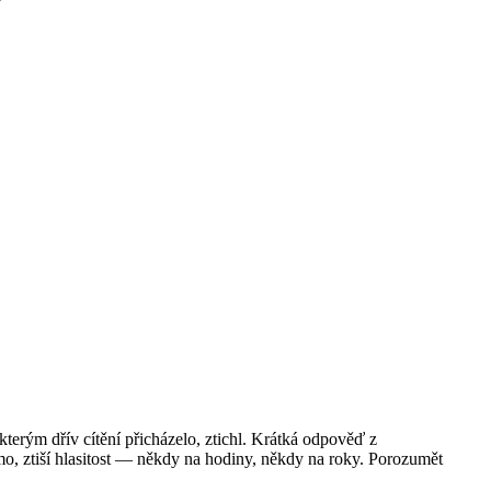
 kterým dřív cítění přicházelo, ztichl. Krátká odpověď z
mo, ztiší hlasitost — někdy na hodiny, někdy na roky. Porozumět