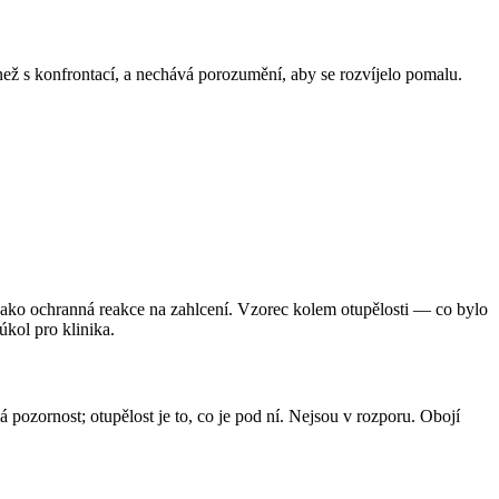
š než s konfrontací, a nechává porozumění, aby se rozvíjelo pomalu.
a jako ochranná reakce na zahlcení. Vzorec kolem otupělosti — co bylo
 úkol pro klinika.
á pozornost; otupělost je to, co je pod ní. Nejsou v rozporu. Obojí