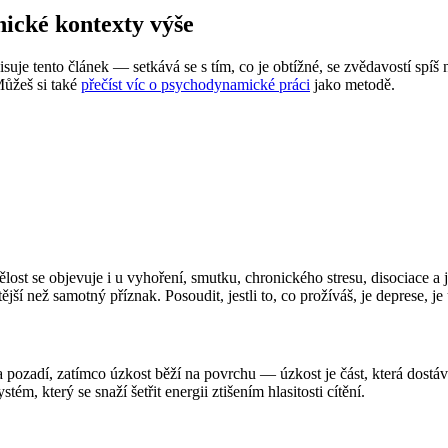
ické kontexty výše
opisuje tento článek — setkává se s tím, co je obtížné, se zvědavostí spí
Můžeš si také
přečíst víc o psychodynamické práci
jako metodě.
lost se objevuje i u vyhoření, smutku, chronického stresu, disociace 
ější než samotný příznak. Posoudit, jestli to, co prožíváš, je deprese, je
na pozadí, zatímco úzkost běží na povrchu — úzkost je část, která dostáv
tém, který se snaží šetřit energii ztišením hlasitosti cítění.