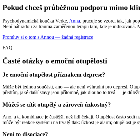
Pokud chceš průběžnou podporu mimo klin
Psychodynamická koučka Verke,
Anna
, pracuje se vzorci tak, jak p
Není náhradou za trauma-zaměřenou terapii tam, kde je indikovaná. 
Promluv si o tom s Annou — žádná registrace
FAQ
Časté otázky o emoční otupělosti
Je emoční otupělost příznakem deprese?
Může být jednou součástí, ano — ale není výhradní pro depresi. Otupě
předtím, jaké další stavy jsou přítomné, jak dlouho to trvá — je důležit
Můžeš se cítit otupělý a zároveň úzkostný?
Ano, a ta kombinace je častější, než lidi čekají. Otupělost často sedí 
může být reakce systému na trvalý tlak: úzkost je alarm; otupělost je sys
Není to disociace?