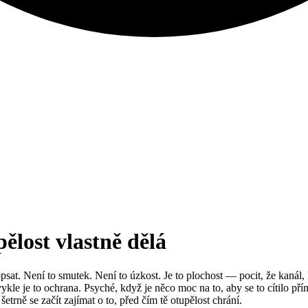
ělost vlastně dělá
opsat. Není to smutek. Není to úzkost. Je to plochost — pocit, že kanál,
e je to ochrana. Psyché, když je něco moc na to, aby se to cítilo pří
šetrně se začít zajímat o to, před čím tě otupělost chrání.