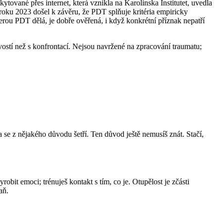
ované přes internet, která vznikla na Karolinska Institutet, uvedla
 roku 2023 došel k závěru, že PDT splňuje kritéria empiricky
rou PDT dělá, je dobře ověřená, i když konkrétní příznak nepatří
avostí než s konfrontací. Nejsou navržené na zpracování traumatu;
ta se z nějakého důvodu šetří. Ten důvod ještě nemusíš znát. Stačí,
bit emoci; trénuješ kontakt s tím, co je. Otupělost je zčásti
aň.