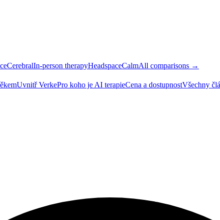
ce
Cerebral
In-person therapy
Headspace
Calm
All comparisons →
ověkem
Uvnitř Verke
Pro koho je AI terapie
Cena a dostupnost
Všechny čl