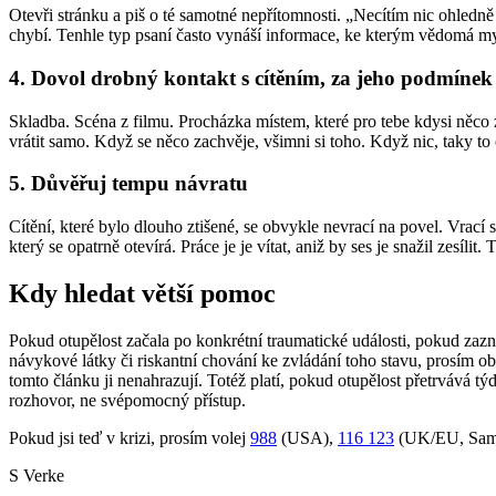
Otevři stránku a piš o té samotné nepřítomnosti. „Necítím nic ohledně 
chybí. Tenhle typ psaní často vynáší informace, ke kterým vědomá my
4. Dovol drobný kontakt s cítěním, za jeho podmínek
Skladba. Scéna z filmu. Procházka místem, které pro tebe kdysi něco 
vrátit samo. Když se něco zachvěje, všimni si toho. Když nic, taky to
5. Důvěřuj tempu návratu
Cítění, které bylo dlouho ztišené, se obvykle nevrací na povel. Vrac
který se opatrně otevírá. Práce je je vítat, aniž by ses je snažil zesíli
Kdy hledat větší pomoc
Pokud otupělost začala po konkrétní traumatické události, pokud za
návykové látky či riskantní chování ke zvládání toho stavu, prosím 
tomto článku ji nenahrazují. Totéž platí, pokud otupělost přetrvává 
rozhovor, ne svépomocný přístup.
Pokud jsi teď v krizi, prosím volej
988
(USA),
116 123
(UK/EU, Sama
S Verke