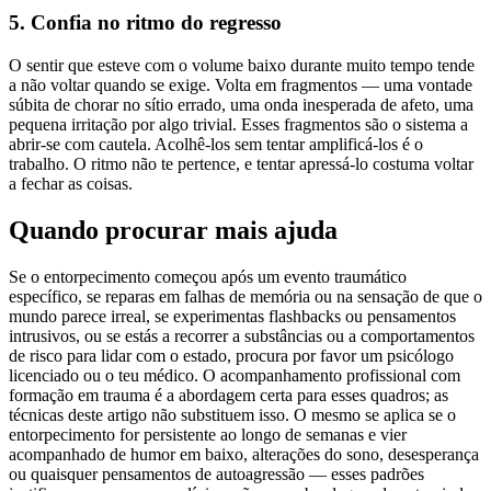
5. Confia no ritmo do regresso
O sentir que esteve com o volume baixo durante muito tempo tende
a não voltar quando se exige. Volta em fragmentos — uma vontade
súbita de chorar no sítio errado, uma onda inesperada de afeto, uma
pequena irritação por algo trivial. Esses fragmentos são o sistema a
abrir-se com cautela. Acolhê-los sem tentar amplificá-los é o
trabalho. O ritmo não te pertence, e tentar apressá-lo costuma voltar
a fechar as coisas.
Quando procurar mais ajuda
Se o entorpecimento começou após um evento traumático
específico, se reparas em falhas de memória ou na sensação de que o
mundo parece irreal, se experimentas flashbacks ou pensamentos
intrusivos, ou se estás a recorrer a substâncias ou a comportamentos
de risco para lidar com o estado, procura por favor um psicólogo
licenciado ou o teu médico. O acompanhamento profissional com
formação em trauma é a abordagem certa para esses quadros; as
técnicas deste artigo não substituem isso. O mesmo se aplica se o
entorpecimento for persistente ao longo de semanas e vier
acompanhado de humor em baixo, alterações do sono, desesperança
ou quaisquer pensamentos de autoagressão — esses padrões