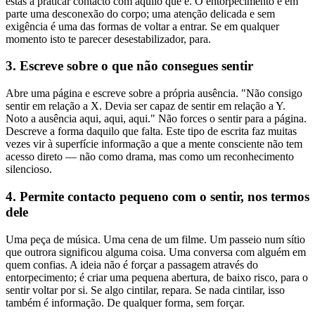
estás a praticar contacto com aquilo que é. O entorpecimento é em
parte uma desconexão do corpo; uma atenção delicada e sem
exigência é uma das formas de voltar a entrar. Se em qualquer
momento isto te parecer desestabilizador, para.
3. Escreve sobre o que não consegues sentir
Abre uma página e escreve sobre a própria ausência. "Não consigo
sentir em relação a X. Devia ser capaz de sentir em relação a Y.
Noto a ausência aqui, aqui, aqui." Não forces o sentir para a página.
Descreve a forma daquilo que falta. Este tipo de escrita faz muitas
vezes vir à superfície informação a que a mente consciente não tem
acesso direto — não como drama, mas como um reconhecimento
silencioso.
4. Permite contacto pequeno com o sentir, nos termos
dele
Uma peça de música. Uma cena de um filme. Um passeio num sítio
que outrora significou alguma coisa. Uma conversa com alguém em
quem confias. A ideia não é forçar a passagem através do
entorpecimento; é criar uma pequena abertura, de baixo risco, para o
sentir voltar por si. Se algo cintilar, repara. Se nada cintilar, isso
também é informação. De qualquer forma, sem forçar.