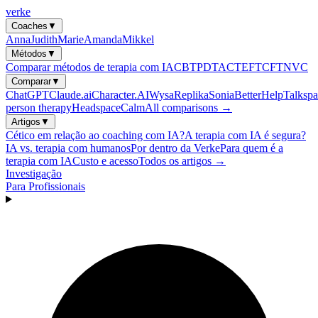
verke
Coaches
▼
Anna
Judith
Marie
Amanda
Mikkel
Métodos
▼
Comparar métodos de terapia com IA
CBT
PDT
ACT
EFT
CFT
NVC
Comparar
▼
ChatGPT
Claude.ai
Character.AI
Wysa
Replika
Sonia
BetterHelp
Talkspa
person therapy
Headspace
Calm
All comparisons →
Artigos
▼
Cético em relação ao coaching com IA?
A terapia com IA é segura?
IA vs. terapia com humanos
Por dentro da Verke
Para quem é a
terapia com IA
Custo e acesso
Todos os artigos →
Investigação
Para Profissionais