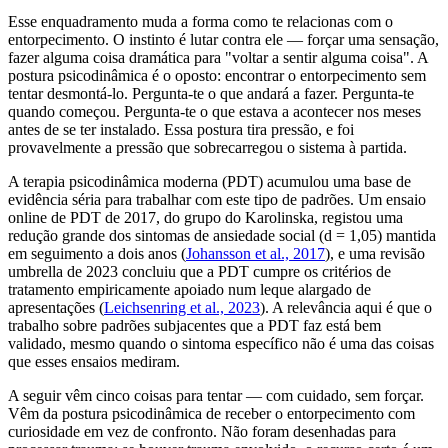
Esse enquadramento muda a forma como te relacionas com o
entorpecimento. O instinto é lutar contra ele — forçar uma sensação,
fazer alguma coisa dramática para "voltar a sentir alguma coisa". A
postura psicodinâmica é o oposto: encontrar o entorpecimento sem
tentar desmontá-lo. Pergunta-te o que andará a fazer. Pergunta-te
quando começou. Pergunta-te o que estava a acontecer nos meses
antes de se ter instalado. Essa postura tira pressão, e foi
provavelmente a pressão que sobrecarregou o sistema à partida.
A terapia psicodinâmica moderna (PDT) acumulou uma base de
evidência séria para trabalhar com este tipo de padrões. Um ensaio
online de PDT de 2017, do grupo do Karolinska, registou uma
redução grande dos sintomas de ansiedade social (d = 1,05) mantida
em seguimento a dois anos (
Johansson et al., 2017
), e uma revisão
umbrella de 2023 concluiu que a PDT cumpre os critérios de
tratamento empiricamente apoiado num leque alargado de
apresentações (
Leichsenring et al., 2023
). A relevância aqui é que o
trabalho sobre padrões subjacentes que a PDT faz está bem
validado, mesmo quando o sintoma específico não é uma das coisas
que esses ensaios mediram.
A seguir vêm cinco coisas para tentar — com cuidado, sem forçar.
Vêm da postura psicodinâmica de receber o entorpecimento com
curiosidade em vez de confronto. Não foram desenhadas para