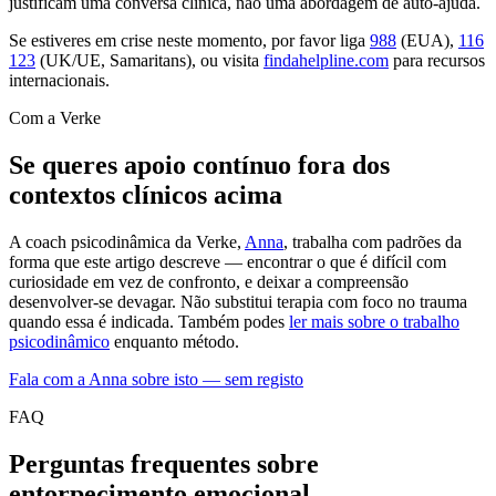
justificam uma conversa clínica, não uma abordagem de auto-ajuda.
Se estiveres em crise neste momento, por favor liga
988
(EUA),
116
123
(UK/UE, Samaritans), ou visita
findahelpline.com
para recursos
internacionais.
Com a Verke
Se queres apoio contínuo fora dos
contextos clínicos acima
A coach psicodinâmica da Verke,
Anna
, trabalha com padrões da
forma que este artigo descreve — encontrar o que é difícil com
curiosidade em vez de confronto, e deixar a compreensão
desenvolver-se devagar. Não substitui terapia com foco no trauma
quando essa é indicada. Também podes
ler mais sobre o trabalho
psicodinâmico
enquanto método.
Fala com a Anna sobre isto — sem registo
FAQ
Perguntas frequentes sobre
entorpecimento emocional