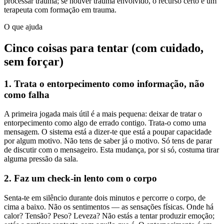
processar trauma; se houver trauma envolvido, o recurso certo é um
terapeuta com formação em trauma.
O que ajuda
Cinco coisas para tentar (com cuidado,
sem forçar)
1. Trata o entorpecimento como informação, não
como falha
A primeira jogada mais útil é a mais pequena: deixar de tratar o
entorpecimento como algo de errado contigo. Trata-o como uma
mensagem. O sistema está a dizer-te que está a poupar capacidade
por algum motivo. Não tens de saber já o motivo. Só tens de parar
de discutir com o mensageiro. Esta mudança, por si só, costuma tirar
alguma pressão da sala.
2. Faz um check-in lento com o corpo
Senta-te em silêncio durante dois minutos e percorre o corpo, de
cima a baixo. Não os sentimentos — as sensações físicas. Onde há
calor? Tensão? Peso? Leveza? Não estás a tentar produzir emoção;