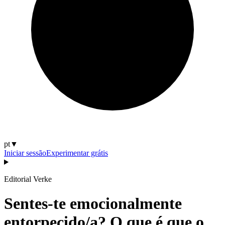
pt
▼
Iniciar sessão
Experimentar grátis
Editorial Verke
Sentes-te emocionalmente
entorpecido/a? O que é que o