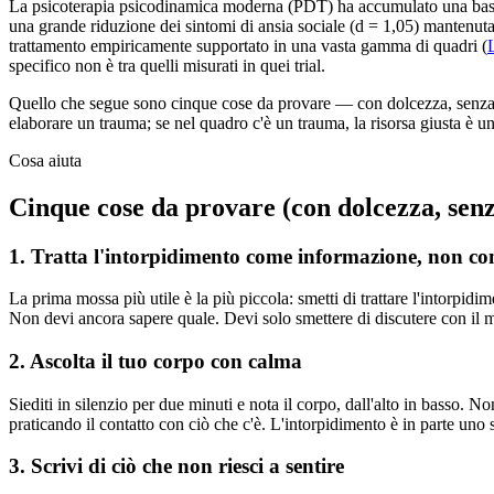
La psicoterapia psicodinamica moderna (PDT) ha accumulato una base di
una grande riduzione dei sintomi di ansia sociale (d = 1,05) mantenuta
trattamento empiricamente supportato in una vasta gamma di quadri (
specifico non è tra quelli misurati in quei trial.
Quello che segue sono cinque cose da provare — con dolcezza, senza f
elaborare un trauma; se nel quadro c'è un trauma, la risorsa giusta è 
Cosa aiuta
Cinque cose da provare (con dolcezza, senz
1. Tratta l'intorpidimento come informazione, non co
La prima mossa più utile è la più piccola: smetti di trattare l'intorpi
Non devi ancora sapere quale. Devi solo smettere di discutere con il m
2. Ascolta il tuo corpo con calma
Siediti in silenzio per due minuti e nota il corpo, dall'alto in basso
praticando il contatto con ciò che c'è. L'intorpidimento è in parte uno 
3. Scrivi di ciò che non riesci a sentire