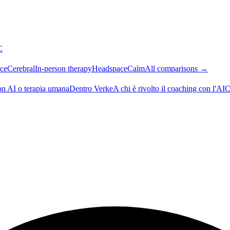
C
ce
Cerebral
In-person therapy
Headspace
Calm
All comparisons →
on AI o terapia umana
Dentro Verke
A chi è rivolto il coaching con l'AI
C