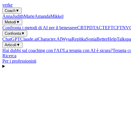
verke
Coach
▼
Anna
Judith
Marie
Amanda
Mikkel
Metodi
▼
Confronta i metodi di AI per il benessere
CBT
PDT
ACT
EFT
CFT
NV
Confronta
▼
ChatGPT
Claude.ai
Character.AI
Wysa
Replika
Sonia
BetterHelp
Talkspa
Articoli
▼
Hai dubbi sul coaching con l'AI?
La terapia con AI è sicura?
Terapia c
Ricerca
Per i professionisti