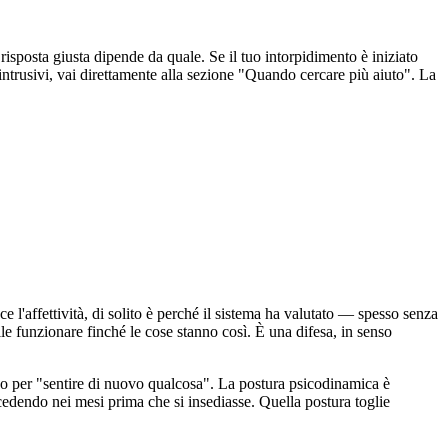
isposta giusta dipende da quale. Se il tuo intorpidimento è iniziato
 intrusivi, vai direttamente alla sezione "Quando cercare più aiuto". La
'affettività, di solito è perché il sistema ha valutato — spesso senza
ile funzionare finché le cose stanno così. È una difesa, in senso
co per "sentire di nuovo qualcosa". La postura psicodinamica è
ccedendo nei mesi prima che si insediasse. Quella postura toglie