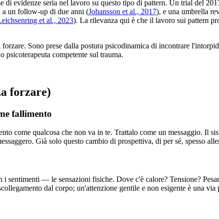
 evidenze seria nel lavoro su questo tipo di pattern. Un trial del 2017
 a un follow-up di due anni (
Johansson et al., 2017
), e una umbrella re
Leichsenring et al., 2023
). La rilevanza qui è che il lavoro sui pattern 
orzare. Sono prese dalla postura psicodinamica di incontrare l'intorpid
uno psicoterapeuta competente sul trauma.
a forzare)
me fallimento
dimento come qualcosa che non va in te. Trattalo come un messaggio. Il si
essaggero. Già solo questo cambio di prospettiva, di per sé, spesso allen
. Non i sentimenti — le sensazioni fisiche. Dove c'è calore? Tensione? P
scollegamento dal corpo; un'attenzione gentile e non esigente è una via pe