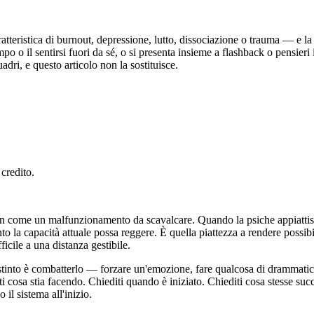
eristica di burnout, depressione, lutto, dissociazione o trauma — e la r
po o il sentirsi fuori da sé, o si presenta insieme a flashback o pensieri
adri, e questo articolo non la sostituisce.
credito.
 come un malfunzionamento da scavalcare. Quando la psiche appiattisce l
nto la capacità attuale possa reggere. È quella piattezza a rendere possib
ficile a una distanza gestibile.
L'istinto è combatterlo — forzare un'emozione, fare qualcosa di drammati
ti cosa stia facendo. Chiediti quando è iniziato. Chiediti cosa stesse su
il sistema all'inizio.