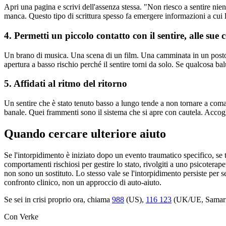
Apri una pagina e scrivi dell'assenza stessa. "Non riesco a sentire nien
manca. Questo tipo di scrittura spesso fa emergere informazioni a c
4. Permetti un piccolo contatto con il sentire, alle sue 
Un brano di musica. Una scena di un film. Una camminata in un posto c
apertura a basso rischio perché il sentire torni da solo. Se qualcosa ba
5. Affidati al ritmo del ritorno
Un sentire che è stato tenuto basso a lungo tende a non tornare a com
banale. Quei frammenti sono il sistema che si apre con cautela. Accoglier
Quando cercare ulteriore aiuto
Se l'intorpidimento è iniziato dopo un evento traumatico specifico, se t
comportamenti rischiosi per gestire lo stato, rivolgiti a uno psicoterape
non sono un sostituto. Lo stesso vale se l'intorpidimento persiste pe
confronto clinico, non un approccio di auto-aiuto.
Se sei in crisi proprio ora, chiama
988
(US),
116 123
(UK/UE, Samarit
Con Verke