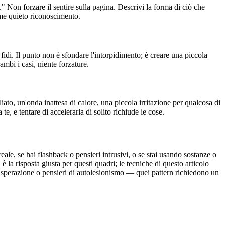
." Non forzare il sentire sulla pagina. Descrivi la forma di ciò che
me quieto riconoscimento.
di. Il punto non è sfondare l'intorpidimento; è creare una piccola
ambi i casi, niente forzature.
o, un'onda inattesa di calore, una piccola irritazione per qualcosa di
e, e tentare di accelerarla di solito richiude le cose.
ale, se hai flashback o pensieri intrusivi, o se stai usando sostanze o
è la risposta giusta per questi quadri; le tecniche di questo articolo
isperazione o pensieri di autolesionismo — quei pattern richiedono un