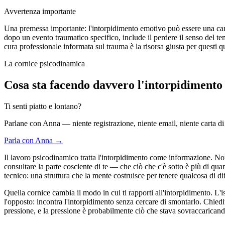
Avvertenza importante
Una premessa importante: l'intorpidimento emotivo può essere una caratt
dopo un evento traumatico specifico, include il perdere il senso del tem
cura professionale informata sul trauma è la risorsa giusta per questi qu
La cornice psicodinamica
Cosa sta facendo davvero l'intorpidimento
Ti senti piatto e lontano?
Parlane con Anna — niente registrazione, niente email, niente carta di 
Parla con Anna →
Il lavoro psicodinamico tratta l'intorpidimento come informazione. Non
consultare la parte cosciente di te — che ciò che c'è sotto è più di qua
tecnico: una struttura che la mente costruisce per tenere qualcosa di dif
Quella cornice cambia il modo in cui ti rapporti all'intorpidimento. 
l'opposto: incontra l'intorpidimento senza cercare di smontarlo. Chiedi
pressione, e la pressione è probabilmente ciò che stava sovraccaricando 