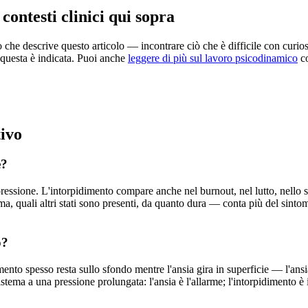
contesti clinici qui sopra
o che descrive questo articolo — incontrare ciò che è difficile con curios
 questa è indicata. Puoi anche
leggere di più sul lavoro psicodinamico
c
ivo
e?
ressione. L'intorpidimento compare anche nel burnout, nel lutto, nello st
a, quali altri stati sono presenti, da quanto dura — conta più del sintom
o?
nto spesso resta sullo sfondo mentre l'ansia gira in superficie — l'ansia 
tema a una pressione prolungata: l'ansia è l'allarme; l'intorpidimento è