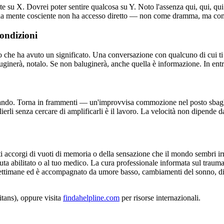
te su X. Dovrei poter sentire qualcosa su Y. Noto l'assenza qui, qui, qui
ui la mente cosciente non ha accesso diretto — non come dramma, ma co
condizioni
he ha avuto un significato. Una conversazione con qualcuno di cui ti fi
luginerà, notalo. Se non baluginerà, anche quella è informazione. In entr
ando. Torna in frammenti — un'improvvisa commozione nel posto sbagliat
li senza cercare di amplificarli è il lavoro. La velocità non dipende da t
i accorgi di vuoti di memoria o della sensazione che il mondo sembri irre
uta abilitato o al tuo medico. La cura professionale informata sul trauma 
r settimane ed è accompagnato da umore basso, cambiamenti del sonno, d
ans), oppure visita
findahelpline.com
per risorse internazionali.