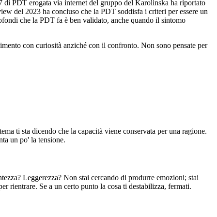
 di PDT erogata via internet del gruppo del Karolinska ha riportato
view del 2023 ha concluso che la PDT soddisfa i criteri per essere un
profondi che la PDT fa è ben validato, anche quando il sintomo
imento con curiosità anziché con il confronto. Non sono pensate per
stema ti sta dicendo che la capacità viene conservata per una ragione.
ta un po' la tensione.
esantezza? Leggerezza? Non stai cercando di produrre emozioni; stai
r rientrare. Se a un certo punto la cosa ti destabilizza, fermati.