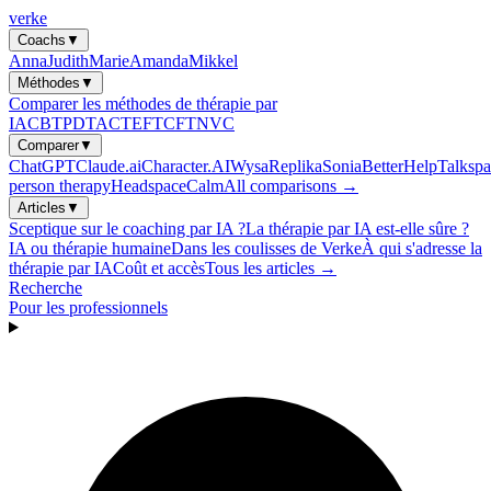
verke
Coachs
▼
Anna
Judith
Marie
Amanda
Mikkel
Méthodes
▼
Comparer les méthodes de thérapie par
IA
CBT
PDT
ACT
EFT
CFT
NVC
Comparer
▼
ChatGPT
Claude.ai
Character.AI
Wysa
Replika
Sonia
BetterHelp
Talkspa
person therapy
Headspace
Calm
All comparisons →
Articles
▼
Sceptique sur le coaching par IA ?
La thérapie par IA est-elle sûre ?
IA ou thérapie humaine
Dans les coulisses de Verke
À qui s'adresse la
thérapie par IA
Coût et accès
Tous les articles →
Recherche
Pour les professionnels