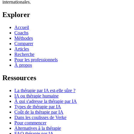
internationales.
Explorer
Accueil
Coachs
Méthodes
Comparer
Articles
Recherche
Pour les professionnels
À propos
Ressources
La thérapie par IA est-elle sûre ?
IA ou thérapie humaine
À qui s'adresse la thérapie par IA
Types de thérapie par IA
Coût de la thérapie par IA
Dans les coulisses de Verke
Pour commencer
Alternatives à la thérapie
FAQ thérapie par IA