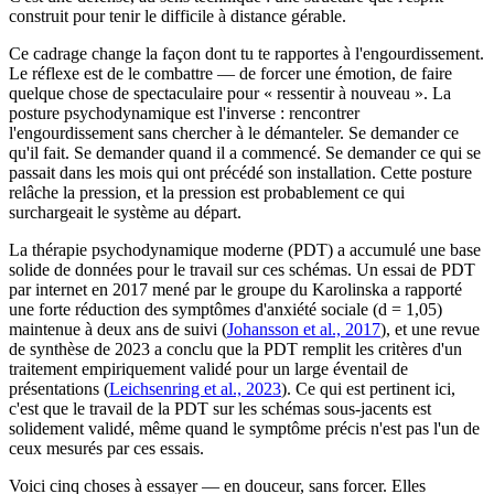
construit pour tenir le difficile à distance gérable.
Ce cadrage change la façon dont tu te rapportes à l'engourdissement.
Le réflexe est de le combattre — de forcer une émotion, de faire
quelque chose de spectaculaire pour « ressentir à nouveau ». La
posture psychodynamique est l'inverse : rencontrer
l'engourdissement sans chercher à le démanteler. Se demander ce
qu'il fait. Se demander quand il a commencé. Se demander ce qui se
passait dans les mois qui ont précédé son installation. Cette posture
relâche la pression, et la pression est probablement ce qui
surchargeait le système au départ.
La thérapie psychodynamique moderne (PDT) a accumulé une base
solide de données pour le travail sur ces schémas. Un essai de PDT
par internet en 2017 mené par le groupe du Karolinska a rapporté
une forte réduction des symptômes d'anxiété sociale (d = 1,05)
maintenue à deux ans de suivi (
Johansson et al., 2017
), et une revue
de synthèse de 2023 a conclu que la PDT remplit les critères d'un
traitement empiriquement validé pour un large éventail de
présentations (
Leichsenring et al., 2023
). Ce qui est pertinent ici,
c'est que le travail de la PDT sur les schémas sous-jacents est
solidement validé, même quand le symptôme précis n'est pas l'un de
ceux mesurés par ces essais.
Voici cinq choses à essayer — en douceur, sans forcer. Elles