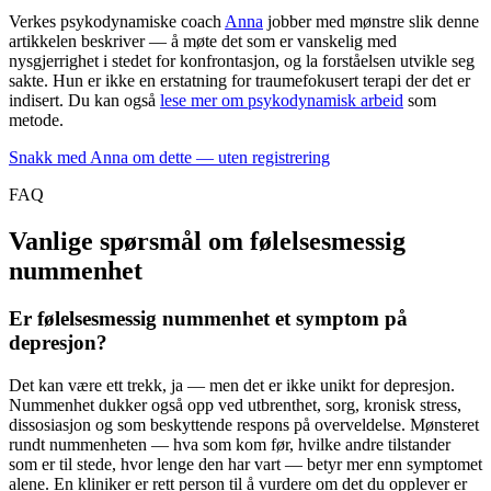
Verkes psykodynamiske coach
Anna
jobber med mønstre slik denne
artikkelen beskriver — å møte det som er vanskelig med
nysgjerrighet i stedet for konfrontasjon, og la forståelsen utvikle seg
sakte. Hun er ikke en erstatning for traumefokusert terapi der det er
indisert. Du kan også
lese mer om psykodynamisk arbeid
som
metode.
Snakk med Anna om dette — uten registrering
FAQ
Vanlige spørsmål om følelsesmessig
nummenhet
Er følelsesmessig nummenhet et symptom på
depresjon?
Det kan være ett trekk, ja — men det er ikke unikt for depresjon.
Nummenhet dukker også opp ved utbrenthet, sorg, kronisk stress,
dissosiasjon og som beskyttende respons på overveldelse. Mønsteret
rundt nummenheten — hva som kom før, hvilke andre tilstander
som er til stede, hvor lenge den har vart — betyr mer enn symptomet
alene. En kliniker er rett person til å vurdere om det du opplever er