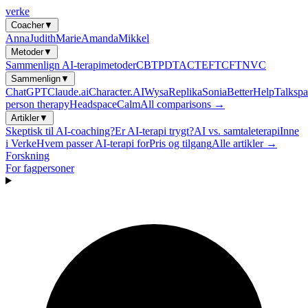
verke
Coacher
▼
Anna
Judith
Marie
Amanda
Mikkel
Metoder
▼
Sammenlign AI-terapimetoder
CBT
PDT
ACT
EFT
CFT
NVC
Sammenlign
▼
ChatGPT
Claude.ai
Character.AI
Wysa
Replika
Sonia
BetterHelp
Talkspa
person therapy
Headspace
Calm
All comparisons →
Artikler
▼
Skeptisk til AI-coaching?
Er AI-terapi trygt?
AI vs. samtaleterapi
Inne
i Verke
Hvem passer AI-terapi for
Pris og tilgang
Alle artikler →
Forskning
For fagpersoner