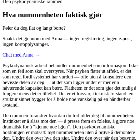
Den psykodynamiske rammen
Hva nummenheten faktisk gjør
Føler du deg flat og langt borte?
Snakk det gjennom med Anna — ingen registrering, ingen e-post,
ingen kortopplysninger.
Chat med Anna →
Psykodynamisk arbeid behandler nummenhet som informasjon. Ikke
som en feil som skal overstyres. Når psyken flater ut affekt, er det
som regel fordi systemet har vurdert — ofte uten å konsultere den
bevisste delen av deg — at det som ligger under er mer enn
nåværende kapasitet kan bære. Flatheten er det som gjør det mulig å
fungere mens det er tilfellet. Det er et forsvar, i teknisk forstand: en
struktur sinnet bygger for å holde noe vanskelig på en håndterbar
avstand.
Den rammen forandrer hvordan du forholder deg til nummenheten.
Instinktet er å slåss mot den — å presse frem en følelse, å gjøre noe
dramatisk for å "kjenne noe igjen". Den psykodynamiske
holdningen er motsatt: møt nummenheten uten å prøve å demontere
den. Undre deg over hva den gjør. Undre deg over når den begynte.