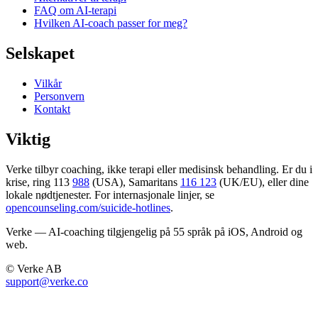
FAQ om AI-terapi
Hvilken AI-coach passer for meg?
Selskapet
Vilkår
Personvern
Kontakt
Viktig
Verke tilbyr coaching, ikke terapi eller medisinsk behandling. Er du i
krise, ring 113
988
(USA), Samaritans
116 123
(UK/EU), eller dine
lokale nødtjenester. For internasjonale linjer, se
opencounseling.com/suicide-hotlines
.
Verke — AI-coaching tilgjengelig på 55 språk på iOS, Android og
web.
© Verke AB
support@verke.co