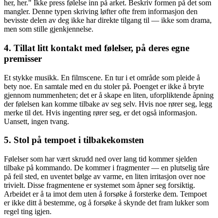
her, her." Ikke press følelse inn på arket. Beskriv formen på det som
mangler. Denne typen skriving løfter ofte frem informasjon den
bevisste delen av deg ikke har direkte tilgang til — ikke som drama,
men som stille gjenkjennelse.
4. Tillat litt kontakt med følelser, på deres egne
premisser
Et stykke musikk. En filmscene. En tur i et område som pleide å
bety noe. En samtale med en du stoler på. Poenget er ikke å bryte
gjennom nummenheten; det er å skape en liten, uforpliktende åpning
der følelsen kan komme tilbake av seg selv. Hvis noe rører seg, legg
merke til det. Hvis ingenting rører seg, er det også informasjon.
Uansett, ingen tvang.
5. Stol på tempoet i tilbakekomsten
Følelser som har vært skrudd ned over lang tid kommer sjelden
tilbake på kommando. De kommer i fragmenter — en plutselig tåre
på feil sted, en uventet bølge av varme, en liten irritasjon over noe
trivielt. Disse fragmentene er systemet som åpner seg forsiktig.
Arbeidet er å ta imot dem uten å forsøke å forsterke dem. Tempoet
er ikke ditt å bestemme, og å forsøke å skynde det fram lukker som
regel ting igjen.