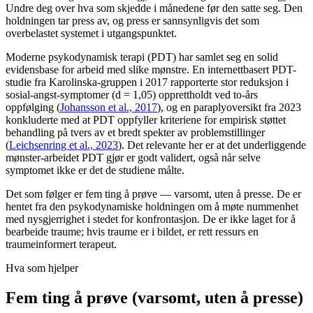
Undre deg over hva som skjedde i månedene før den satte seg. Den
holdningen tar press av, og press er sannsynligvis det som
overbelastet systemet i utgangspunktet.
Moderne psykodynamisk terapi (PDT) har samlet seg en solid
evidensbase for arbeid med slike mønstre. En internettbasert PDT-
studie fra Karolinska-gruppen i 2017 rapporterte stor reduksjon i
sosial-angst-symptomer (d = 1,05) opprettholdt ved to-års
oppfølging (
Johansson et al., 2017
), og en paraplyoversikt fra 2023
konkluderte med at PDT oppfyller kriteriene for empirisk støttet
behandling på tvers av et bredt spekter av problemstillinger
(
Leichsenring et al., 2023
). Det relevante her er at det underliggende
mønster-arbeidet PDT gjør er godt validert, også når selve
symptomet ikke er det de studiene målte.
Det som følger er fem ting å prøve — varsomt, uten å presse. De er
hentet fra den psykodynamiske holdningen om å møte nummenhet
med nysgjerrighet i stedet for konfrontasjon. De er ikke laget for å
bearbeide traume; hvis traume er i bildet, er rett ressurs en
traumeinformert terapeut.
Hva som hjelper
Fem ting å prøve (varsomt, uten å presse)