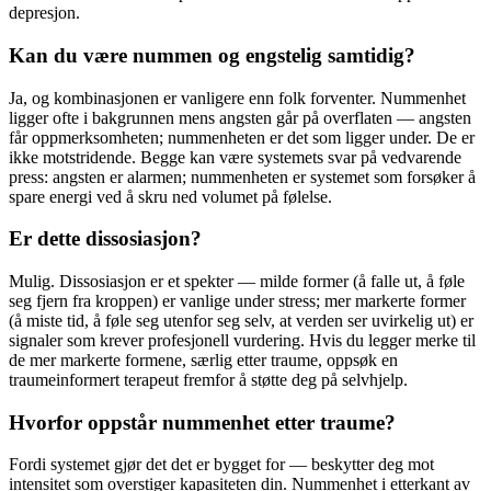
depresjon.
Kan du være nummen og engstelig samtidig?
Ja, og kombinasjonen er vanligere enn folk forventer. Nummenhet
ligger ofte i bakgrunnen mens angsten går på overflaten — angsten
får oppmerksomheten; nummenheten er det som ligger under. De er
ikke motstridende. Begge kan være systemets svar på vedvarende
press: angsten er alarmen; nummenheten er systemet som forsøker å
spare energi ved å skru ned volumet på følelse.
Er dette dissosiasjon?
Mulig. Dissosiasjon er et spekter — milde former (å falle ut, å føle
seg fjern fra kroppen) er vanlige under stress; mer markerte former
(å miste tid, å føle seg utenfor seg selv, at verden ser uvirkelig ut) er
signaler som krever profesjonell vurdering. Hvis du legger merke til
de mer markerte formene, særlig etter traume, oppsøk en
traumeinformert terapeut fremfor å støtte deg på selvhjelp.
Hvorfor oppstår nummenhet etter traume?
Fordi systemet gjør det det er bygget for — beskytter deg mot
intensitet som overstiger kapasiteten din. Nummenhet i etterkant av