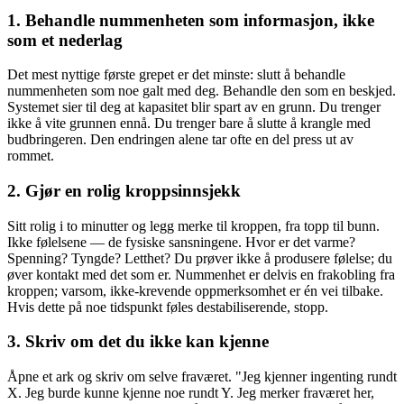
1. Behandle nummenheten som informasjon, ikke
som et nederlag
Det mest nyttige første grepet er det minste: slutt å behandle
nummenheten som noe galt med deg. Behandle den som en beskjed.
Systemet sier til deg at kapasitet blir spart av en grunn. Du trenger
ikke å vite grunnen ennå. Du trenger bare å slutte å krangle med
budbringeren. Den endringen alene tar ofte en del press ut av
rommet.
2. Gjør en rolig kroppsinnsjekk
Sitt rolig i to minutter og legg merke til kroppen, fra topp til bunn.
Ikke følelsene — de fysiske sansningene. Hvor er det varme?
Spenning? Tyngde? Letthet? Du prøver ikke å produsere følelse; du
øver kontakt med det som er. Nummenhet er delvis en frakobling fra
kroppen; varsom, ikke-krevende oppmerksomhet er én vei tilbake.
Hvis dette på noe tidspunkt føles destabiliserende, stopp.
3. Skriv om det du ikke kan kjenne
Åpne et ark og skriv om selve fraværet. "Jeg kjenner ingenting rundt
X. Jeg burde kunne kjenne noe rundt Y. Jeg merker fraværet her,