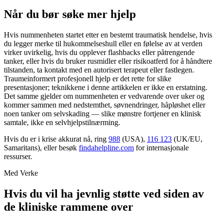
Når du bør søke mer hjelp
Hvis nummenheten startet etter en bestemt traumatisk hendelse, hvis
du legger merke til hukommelseshull eller en følelse av at verden
virker uvirkelig, hvis du opplever flashbacks eller påtrengende
tanker, eller hvis du bruker rusmidler eller risikoatferd for å håndtere
tilstanden, ta kontakt med en autorisert terapeut eller fastlegen.
Traumeinformert profesjonell hjelp er det rette for slike
presentasjoner; teknikkene i denne artikkelen er ikke en erstatning.
Det samme gjelder om nummenheten er vedvarende over uker og
kommer sammen med nedstemthet, søvnendringer, håpløshet eller
noen tanker om selvskading — slike mønstre fortjener en klinisk
samtale, ikke en selvhjelpstilnærming.
Hvis du er i krise akkurat nå, ring
988
(USA),
116 123
(UK/EU,
Samaritans), eller besøk
findahelpline.com
for internasjonale
ressurser.
Med Verke
Hvis du vil ha jevnlig støtte ved siden av
de kliniske rammene over