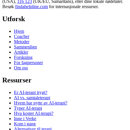
(USA),
116 123
(UK/EU, Samaritans),
eller dine lokale nødetater.
Besøk
findahelpline.com
for internasjonale ressurser.
Utforsk
Hjem
Coacher
Metoder
Sammenlign
Artikler
Forskning
For fagpersoner
Om oss
Ressurser
Er AI-terapi trygt?
AI vs. samtaleterapi
Hvem har nytte av AI-terapi?
Typer AI-terapi
Hva koster AI-terapi?
Inne i Verke
Kom i gang
Alternativer til terapi