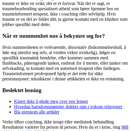
traume er ikke en svikt; det er et forsvar. Når det er sagt, er
traumebearbeiding spesialisert arbeid som hører hjemme hos en
traumeinformert terapeut, ikke i coaching eller selvhjelp. Hvis
traume er en del av bildet ditt, ta gjerne kontakt med en kliniker som
jobber spesifikt med dette.
Når er nummenhet noe å bekymre seg for?
Hvis nummenheten er vedvarende, dissosiativ (hukommelseshull, å
føle seg utenfor seg selv, at verden virker uvirkelig), følger en
spesifikk traumatisk hendelse, eller kommer sammen med
flashbacks, påtrengende tanker, rusbruk for å mestre, eller tanker om
selvskading, ta kontakt med en autorisert terapeut eller fastlegen.
Traumeinformert profesjonell hjelp er det rette for slike
presentasjoner; teknikkene i denne artikkelen er ikke en erstatning.
Beslektet lesning
Klarer ikke å glede meg over noe lenger
Hvordan barndomsmønstre dukker opp i voksne relasjoner
Bla gjennom alle artikler
Verke tilbyr coaching, ikke terapi eller medisinsk behandling.
Resultatene varierer fra person til person. Hvis du er i krise, ring
988