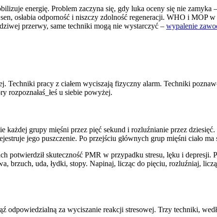
obilizuje energię. Problem zaczyna się, gdy luka oceny się nie zamyka
 sen, osłabia odporność i niszczy zdolność regeneracji. WHO i MOP w 
awdziwej przerwy, same techniki mogą nie wystarczyć –
wypalenie zaw
owej. Techniki pracy z ciałem wyciszają fizyczny alarm. Techniki pozn
ry rozpoznałaś_łeś u siebie powyżej.
 każdej grupy mięśni przez pięć sekund i rozluźnianie przez dziesięć.
 rejestruje jego puszczenie. Po przejściu głównych grup mięśni ciało ma
 potwierdził skuteczność PMR w przypadku stresu, lęku i depresji. Pr
wa, brzuch, uda, łydki, stopy. Napinaj, licząc do pięciu, rozluźniaj, lic
odpowiedzialną za wyciszanie reakcji stresowej. Trzy techniki, wed