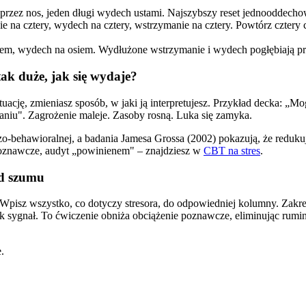
zez nos, jeden długi wydech ustami. Najszybszy reset jednooddechowy,
e na cztery, wydech na cztery, wstrzymanie na cztery. Powtórz cztery
dem, wydech na osiem. Wydłużone wstrzymanie i wydech pogłębiają prz
tak duże, jak się wydaje?
tuację, zmieniasz sposób, w jaki ją interpretujesz. Przykład decka: 
waniu". Zagrożenie maleje. Zasoby rosną. Luka się zamyka.
behawioralnej, a badania Jamesa Grossa (2002) pokazują, że redukuje 
 poznawcze, audyt „powinienem" – znajdziesz w
CBT na stres
.
od szumu
Wpisz wszystko, co dotyczy stresora, do odpowiedniej kolumny. Zakre
 jak sygnał. To ćwiczenie obniża obciążenie poznawcze, eliminując rumi
.