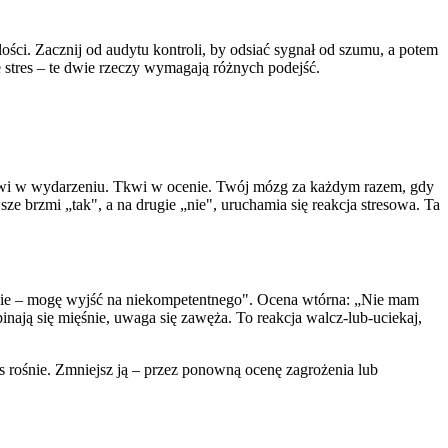
ilości. Zacznij od audytu kontroli, by odsiać sygnał od szumu, a potem
ie stres – te dwie rzeczy wymagają różnych podejść.
 tkwi w wydarzeniu. Tkwi w ocenie. Twój mózg za każdym razem, gdy
 brzmi „tak", a na drugie „nie", uruchamia się reakcja stresowa. Ta
żenie – mogę wyjść na niekompetentnego". Ocena wtórna: „Nie mam
ają się mięśnie, uwaga się zawęża. To reakcja walcz-lub-uciekaj,
tres rośnie. Zmniejsz ją – przez ponowną ocenę zagrożenia lub