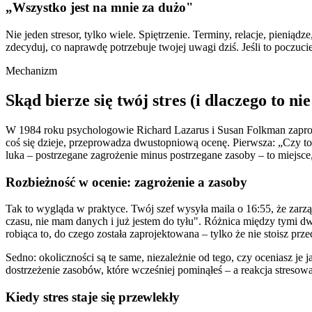
„Wszystko jest na mnie za dużo"
Nie jeden stresor, tylko wiele. Spiętrzenie. Terminy, relacje, pienią
zdecyduj, co naprawdę potrzebuje twojej uwagi dziś. Jeśli to poczuci
Mechanizm
Skąd bierze się twój stres (i dlaczego to nie
W 1984 roku psychologowie Richard Lazarus i Susan Folkman zaprop
coś się dzieje, przeprowadza dwustopniową ocenę. Pierwsza: „Czy to
luka – postrzegane zagrożenie minus postrzegane zasoby – to miejsce
Rozbieżność w ocenie: zagrożenie a zasoby
Tak to wygląda w praktyce. Twój szef wysyła maila o 16:55, że zar
czasu, nie mam danych i już jestem do tyłu". Różnica między tymi d
robiąca to, do czego została zaprojektowana – tylko że nie stoisz prze
Sedno: okoliczności są te same, niezależnie od tego, czy oceniasz je j
dostrzeżenie zasobów, które wcześniej pominąłeś – a reakcja stresowa 
Kiedy stres staje się przewlekły