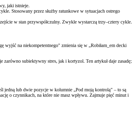
 jaki istnieje.
 cykle. Stosowany przez służby ratunkowe w sytuacjach ostrego
ejście w stan przywspółczulny. Zwykle wystarczą trzy–cztery cykle.
„Mogę wyjść na niekompetentnego" zmienia się w „Robiłam_em decki
zarówno subiektywny stres, jak i kortyzol. Ten artykuł daje zasadę;
śl jedną lub dwie pozycje w kolumnie „Pod moją kontrolą" – to są
nację o czynnikach, na które nie masz wpływu. Zajmuje pięć minut i