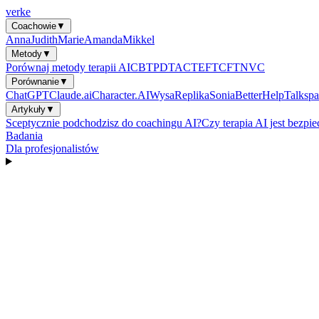
verke
Coachowie
▼
Anna
Judith
Marie
Amanda
Mikkel
Metody
▼
Porównaj metody terapii AI
CBT
PDT
ACT
EFT
CFT
NVC
Porównanie
▼
ChatGPT
Claude.ai
Character.AI
Wysa
Replika
Sonia
BetterHelp
Talkspa
Artykuły
▼
Sceptycznie podchodzisz do coachingu AI?
Czy terapia AI jest bezpi
Badania
Dla profesjonalistów