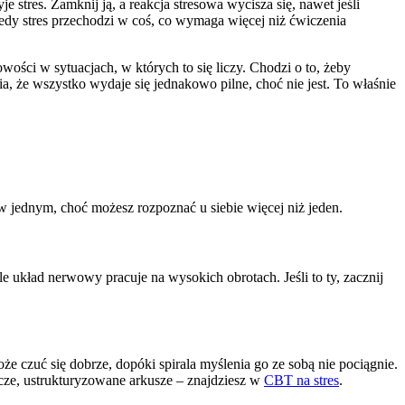
stres. Zamknij ją, a reakcja stresowa wycisza się, nawet jeśli
 kiedy stres przechodzi w coś, co wymaga więcej niż ćwiczenia
ości w sytuacjach, w których to się liczy. Chodzi o to, żeby
, że wszystko wydaje się jednakowo pilne, choć nie jest. To właśnie
w jednym, choć możesz rozpoznać u siebie więcej niż jeden.
le układ nerwowy pracuje na wysokich obrotach. Jeśli to ty, zacznij
e czuć się dobrze, dopóki spirala myślenia go ze sobą nie pociągnie.
wcze, ustrukturyzowane arkusze – znajdziesz w
CBT na stres
.