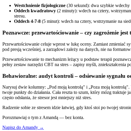
Westchnienie fizjologiczne
(30 sekund): dwa szybkie wdechy pr
Oddech kwadratowy
(2 minuty): wdech na cztery, wstrzymani
stresu.
Oddech 4-7-8
(5 minut): wdech na cztery, wstrzymanie na sie
Poznawcze: przewartościowanie – czy zagrożenie jest 
Przewartościowanie celuje wprost w lukę oceny. Zamiast zmieniać sy
pod presją wcześniej, a zarządowi zależy na danych, nie na formato
Przewartościowanie to mechanizm leżący u podstaw terapii poznawczo-
pełny zestaw narzędzi CBT na stres – zapisy myśli, zniekształcenia
Behawioralne: audyt kontroli – odsiewanie sygnału 
Narysuj dwie kolumny: „Pod moją kontrolą" i „Poza moją kontrolą". 
twoje punkty do działania. Cała reszta to szum, który mózg traktuje
często odsłania, że stresor jest mniejszy niż stres.
Radzenie sobie ze stresem idzie łatwiej, gdy ktoś stoi po twojej stronie
Porozmawiaj o tym z Amandą — bez konta.
Napisz do Amandy →