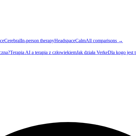
ce
Cerebral
In-person therapy
Headspace
Calm
All comparisons →
eczna?
Terapia AI a terapia z człowiekiem
Jak działa Verke
Dla kogo jest 