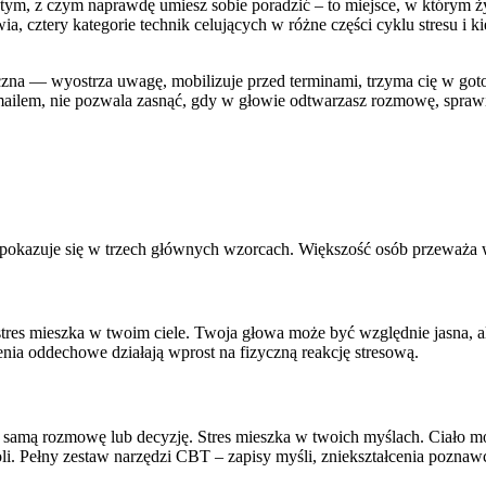
m, z czym naprawdę umiesz sobie poradzić – to miejsce, w którym żyje 
awia, cztery kategorie technik celujących w różne części cyklu stresu i
zna — wyostrza uwagę, mobilizuje przed terminami, trzyma cię w gotow
mailem, nie pozwala zasnąć, gdy w głowie odtwarzasz rozmowę, sprawia
es pokazuje się w trzech głównych wzorcach. Większość osób przeważa 
– stres mieszka w twoim ciele. Twoja głowa może być względnie jasna, a
enia oddechowe działają wprost na fizyczną reakcję stresową.
tę samą rozmowę lub decyzję. Stres mieszka w twoich myślach. Ciało moż
li. Pełny zestaw narzędzi CBT – zapisy myśli, zniekształcenia pozna