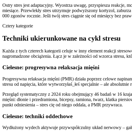
Ostry stres jest adaptacyjny. Wyostrza uwagę, przyspiesza reakcje, m
miesiące. Przewlekły stres utrzymuje podwyższony kortyzol, zaburza
000 zgonów rocznie. Jeśli twój stres ciągnie się od miesięcy bez pr
Cztery kategorie
Techniki ukierunkowane na cykl stresu
Każda z tych czterech kategorii celuje w inny element reakcji stres
nagromadzone obciążenia. Łącz je w zależności od wzorca stresu, któ
Cielesne: progresywna relaksacja mięśni
Progresywna relaksacja mięśni (PMR) działa poprzez celowe napinanie
stresu od napięcia, które wytworzyłaś_łeś specjalnie – ale absolutnie
Przegląd systematyczny z 2024 roku obejmujący 46 badań w 16 krajach
mięśni: dłonie i przedramiona, bicepsy, ramiona, twarz, klatka piersio
punkt odniesienia – stres cię od niego oddala, a PMR przywraca.
Cielesne: techniki oddechowe
Wydłużony wydech aktywuje przywspółczulny układ nerwowy – gałąź 