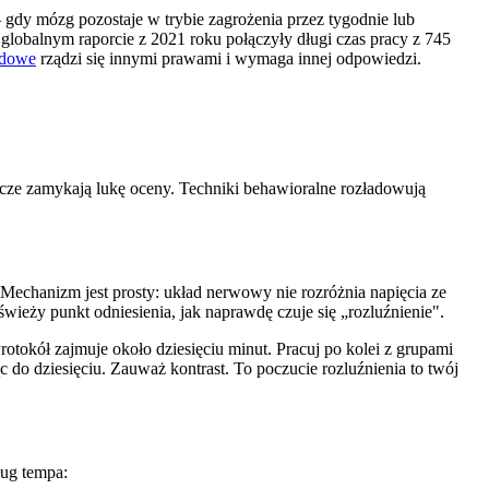
 – gdy mózg pozostaje w trybie zagrożenia przez tygodnie lub
globalnym raporcie z 2021 roku połączyły długi czas pracy z 745
odowe
rządzi się innymi prawami i wymaga innej odpowiedzi.
awcze zamykają lukę oceny. Techniki behawioralne rozładowują
 Mechanizm jest prosty: układ nerwowy nie rozróżnia napięcia ze
 świeży punkt odniesienia, jak naprawdę czuje się „rozluźnienie".
otokół zajmuje około dziesięciu minut. Pracuj po kolei z grupami
ząc do dziesięciu. Zauważ kontrast. To poczucie rozluźnienia to twój
ług tempa: