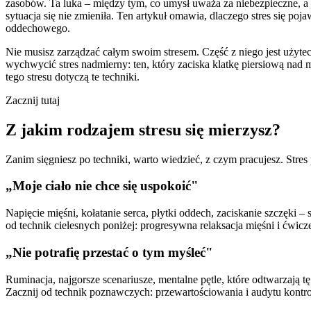
zasobów. Ta luka – między tym, co umysł uważa za niebezpieczne, a ty
sytuacja się nie zmieniła. Ten artykuł omawia, dlaczego stres się poj
oddechowego.
Nie musisz zarządzać całym swoim stresem. Część z niego jest użytec
wychwycić stres nadmierny: ten, który zaciska klatkę piersiową nad 
tego stresu dotyczą te techniki.
Zacznij tutaj
Z jakim rodzajem stresu się mierzysz?
Zanim sięgniesz po techniki, warto wiedzieć, z czym pracujesz. Str
„Moje ciało nie chce się uspokoić"
Napięcie mięśni, kołatanie serca, płytki oddech, zaciskanie szczęki 
od technik cielesnych poniżej: progresywna relaksacja mięśni i ćwicz
„Nie potrafię przestać o tym myśleć"
Ruminacja, najgorsze scenariusze, mentalne pętle, które odtwarzają 
Zacznij od technik poznawczych: przewartościowania i audytu kontro