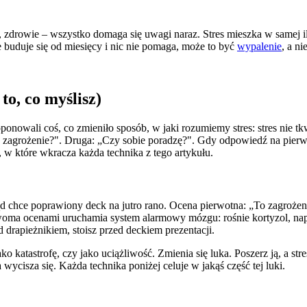
dze, zdrowie – wszystko domaga się uwagi naraz. Stres mieszka w samej 
e buduje się od miesięcy i nic nie pomaga, może to być
wypalenie
, a n
 to, co myślisz)
onowali coś, co zmieniło sposób, w jaki rozumiemy stres: stres nie
 zagrożenie?". Druga: „Czy sobie poradzę?". Gdy odpowiedź na pierwsze
, w które wkracza każda technika z tego artykułu.
ząd chce poprawiony deck na jutro rano. Ocena pierwotna: „To zagro
woma ocenami uruchamia system alarmowy mózgu: rośnie kortyzol, napin
d drapieżnikiem, stoisz przed deckiem prezentacji.
ako katastrofę, czy jako uciążliwość. Zmienia się luka. Poszerz ją, a s
wycisza się. Każda technika poniżej celuje w jakąś część tej luki.