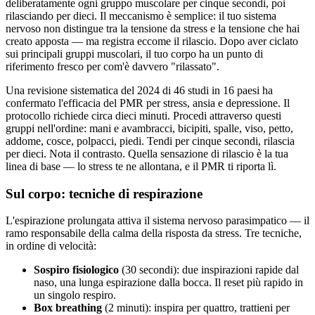
deliberatamente ogni gruppo muscolare per cinque secondi, poi
rilasciando per dieci. Il meccanismo è semplice: il tuo sistema
nervoso non distingue tra la tensione da stress e la tensione che hai
creato apposta — ma registra eccome il rilascio. Dopo aver ciclato
sui principali gruppi muscolari, il tuo corpo ha un punto di
riferimento fresco per com'è davvero "rilassato".
Una revisione sistematica del 2024 di 46 studi in 16 paesi ha
confermato l'efficacia del PMR per stress, ansia e depressione. Il
protocollo richiede circa dieci minuti. Procedi attraverso questi
gruppi nell'ordine: mani e avambracci, bicipiti, spalle, viso, petto,
addome, cosce, polpacci, piedi. Tendi per cinque secondi, rilascia
per dieci. Nota il contrasto. Quella sensazione di rilascio è la tua
linea di base — lo stress te ne allontana, e il PMR ti riporta lì.
Sul corpo: tecniche di respirazione
L'espirazione prolungata attiva il sistema nervoso parasimpatico — il
ramo responsabile della calma della risposta da stress. Tre tecniche,
in ordine di velocità:
Sospiro fisiologico
(30 secondi): due inspirazioni rapide dal
naso, una lunga espirazione dalla bocca. Il reset più rapido in
un singolo respiro.
Box breathing
(2 minuti): inspira per quattro, trattieni per