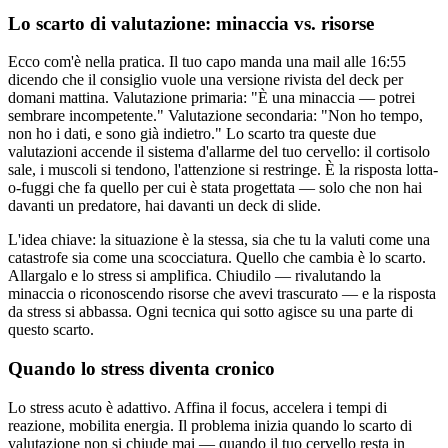
Lo scarto di valutazione: minaccia vs. risorse
Ecco com'è nella pratica. Il tuo capo manda una mail alle 16:55
dicendo che il consiglio vuole una versione rivista del deck per
domani mattina. Valutazione primaria: "È una minaccia — potrei
sembrare incompetente." Valutazione secondaria: "Non ho tempo,
non ho i dati, e sono già indietro." Lo scarto tra queste due
valutazioni accende il sistema d'allarme del tuo cervello: il cortisolo
sale, i muscoli si tendono, l'attenzione si restringe. È la risposta lotta-
o-fuggi che fa quello per cui è stata progettata — solo che non hai
davanti un predatore, hai davanti un deck di slide.
L'idea chiave: la situazione è la stessa, sia che tu la valuti come una
catastrofe sia come una scocciatura. Quello che cambia è lo scarto.
Allargalo e lo stress si amplifica. Chiudilo — rivalutando la
minaccia o riconoscendo risorse che avevi trascurato — e la risposta
da stress si abbassa. Ogni tecnica qui sotto agisce su una parte di
questo scarto.
Quando lo stress diventa cronico
Lo stress acuto è adattivo. Affina il focus, accelera i tempi di
reazione, mobilita energia. Il problema inizia quando lo scarto di
valutazione non si chiude mai — quando il tuo cervello resta in