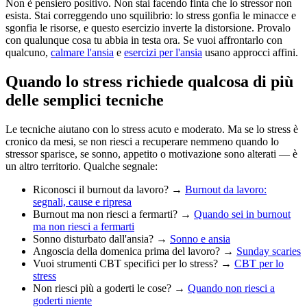
Non è pensiero positivo. Non stai facendo finta che lo stressor non
esista. Stai correggendo uno squilibrio: lo stress gonfia le minacce e
sgonfia le risorse, e questo esercizio inverte la distorsione. Provalo
con qualunque cosa tu abbia in testa ora. Se vuoi affrontarlo con
qualcuno,
calmare l'ansia
e
esercizi per l'ansia
usano approcci affini.
Quando lo stress richiede qualcosa di più
delle semplici tecniche
Le tecniche aiutano con lo stress acuto e moderato. Ma se lo stress è
cronico da mesi, se non riesci a recuperare nemmeno quando lo
stressor sparisce, se sonno, appetito o motivazione sono alterati — è
un altro territorio. Qualche segnale:
Riconosci il burnout da lavoro? →
Burnout da lavoro:
segnali, cause e ripresa
Burnout ma non riesci a fermarti? →
Quando sei in burnout
ma non riesci a fermarti
Sonno disturbato dall'ansia? →
Sonno e ansia
Angoscia della domenica prima del lavoro? →
Sunday scaries
Vuoi strumenti CBT specifici per lo stress? →
CBT per lo
stress
Non riesci più a goderti le cose? →
Quando non riesci a
goderti niente