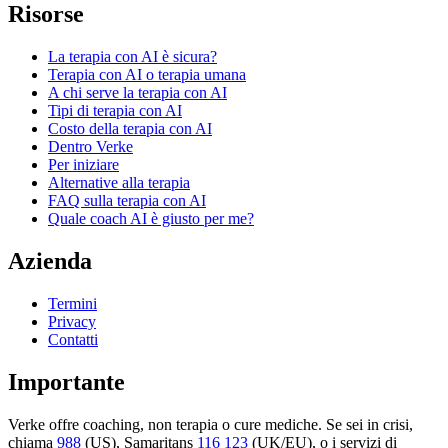
Risorse
La terapia con AI è sicura?
Terapia con AI o terapia umana
A chi serve la terapia con AI
Tipi di terapia con AI
Costo della terapia con AI
Dentro Verke
Per iniziare
Alternative alla terapia
FAQ sulla terapia con AI
Quale coach AI è giusto per me?
Azienda
Termini
Privacy
Contatti
Importante
Verke offre coaching, non terapia o cure mediche. Se sei in crisi,
chiama
988
(US), Samaritans
116 123
(UK/EU), o i servizi di