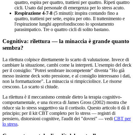
quattro, espira per quattro, trattieni per quattro. Ripeti quattro
cicli. Usato dal personale di emergenza per lo stress acuto.
Respirazione 4-7-8
(5 minuti): inspira contando fino a
quattro, trattieni per sette, espira per otto. Il trattenimento e
l'espirazione lunghi approfondiscono lo spostamento
parasimpatico. Tre o quattro cicli di solito bastano.
Cognitiva: rilettura — la minaccia è grande quanto
sembra?
La rilettura colpisce direttamente lo scarto di valutazione. Invece di
cambiare la situazione, cambi come la interpreti. L'esempio del deck
per il consiglio: "Potrei sembrare incompetente" diventa "Ho già
messo insieme deck sotto pressione, e al consiglio interessano i dati,
non la formattazione". La minaccia si rimpicciolisce. Le risorse
crescono. Lo scarto si chiude.
La rilettura è il meccanismo centrale dietro la terapia cognitivo-
comportamentale, e una ricerca di James Gross (2002) mostra che
riduce sia lo stress soggettivo sia il cortisolo. Questo articolo ti dà il
principio; per il kit CBT completo per lo stress — registri di
pensiero, distorsioni cognitive, l'audit dei "dovrei" — vedi
CBT per
lo stress
.