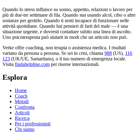
Quando lo stress influisce su sonno, appetito, relazioni o lavoro per
più di due-tre settimane di fila. Quando stai usando alcol, cibo o altre
sostanze per gestirlo. Quando ti senti incapace di funzionare nelle
attività quotidiane. Quando hai pensieri di farti del male — è una
situazione urgente, e dovresti contattare subito una linea di ascolto.
Uno psicoterapeuta può aiutarti in modi che un articolo non può.
Verke offre coaching, non terapia o assistenza medica. I risultati
variano da persona a persona. Se sei in crisi, chiama
988
(US),
116
123
(UK/UE, Samaritans),
o il tuo numero di emergenza locale.
Visita
findahelpline.com
per risorse internazionali.
Esplora
Home
Coach
Metodi
Confronta
Articoli
Ricerca
Per i professionisti
Chi siamo