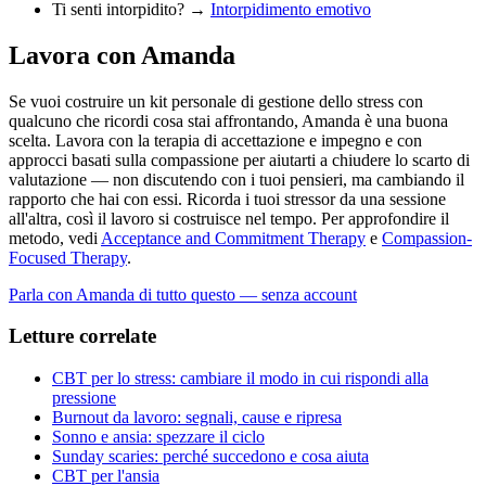
Ti senti intorpidito? →
Intorpidimento emotivo
Lavora con Amanda
Se vuoi costruire un kit personale di gestione dello stress con
qualcuno che ricordi cosa stai affrontando, Amanda è una buona
scelta. Lavora con la terapia di accettazione e impegno e con
approcci basati sulla compassione per aiutarti a chiudere lo scarto di
valutazione — non discutendo con i tuoi pensieri, ma cambiando il
rapporto che hai con essi. Ricorda i tuoi stressor da una sessione
all'altra, così il lavoro si costruisce nel tempo. Per approfondire il
metodo, vedi
Acceptance and Commitment Therapy
e
Compassion-
Focused Therapy
.
Parla con Amanda di tutto questo — senza account
Letture correlate
CBT per lo stress: cambiare il modo in cui rispondi alla
pressione
Burnout da lavoro: segnali, cause e ripresa
Sonno e ansia: spezzare il ciclo
Sunday scaries: perché succedono e cosa aiuta
CBT per l'ansia