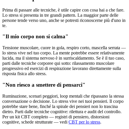
Prima di passare alle tecniche, è utile capire con cosa hai a che fare.
Lo stress si presenta in tre grandi pattern. La maggior parte delle
persone tende verso uno, anche se potresti riconoscerne più d'uno in
te.
"Il mio corpo non si calma"
Tensione muscolare, cuore in gola, respiro corto, mascella serrata —
lo stress vive nel tuo corpo. La mente potrebbe essere relativamente
lucida, ma il sistema nervoso è in surriscaldamento. Se è il tuo caso,
parti dalle tecniche corporee qui sotto: rilassamento muscolare
progressivo ed esercizi di respirazione lavorano direttamente sulla
risposta fisica allo stress.
"Non riesco a smettere di pensarci"
Ruminazione, scenari peggiori, loop mentali che ripassano la stessa
conversazione o decisione. Lo stress vive nei tuoi pensieri. Il corpo
potrebbe stare bene, finché la spirale dei pensieri non lo trascina
dietro. Parti dalle tecniche cognitive: rilettura e audit del controllo.
Per un kit CBT completo — registri di pensiero, distorsioni
cognitive, schede strutturate — vedi
CBT per lo stress
.