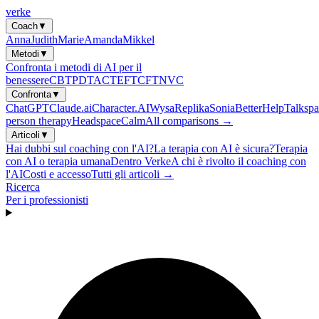
verke
Coach
▼
Anna
Judith
Marie
Amanda
Mikkel
Metodi
▼
Confronta i metodi di AI per il
benessere
CBT
PDT
ACT
EFT
CFT
NVC
Confronta
▼
ChatGPT
Claude.ai
Character.AI
Wysa
Replika
Sonia
BetterHelp
Talkspa
person therapy
Headspace
Calm
All comparisons →
Articoli
▼
Hai dubbi sul coaching con l'AI?
La terapia con AI è sicura?
Terapia
con AI o terapia umana
Dentro Verke
A chi è rivolto il coaching con
l'AI
Costi e accesso
Tutti gli articoli →
Ricerca
Per i professionisti