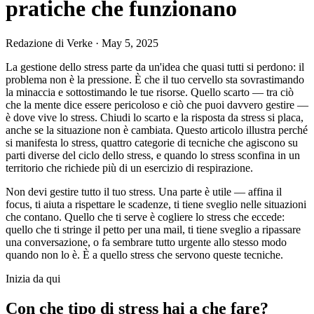
pratiche che funzionano
Redazione di Verke
·
May 5, 2025
La gestione dello stress parte da un'idea che quasi tutti si perdono: il
problema non è la pressione. È che il tuo cervello sta sovrastimando
la minaccia e sottostimando le tue risorse. Quello scarto — tra ciò
che la mente dice essere pericoloso e ciò che puoi davvero gestire —
è dove vive lo stress. Chiudi lo scarto e la risposta da stress si placa,
anche se la situazione non è cambiata. Questo articolo illustra perché
si manifesta lo stress, quattro categorie di tecniche che agiscono su
parti diverse del ciclo dello stress, e quando lo stress sconfina in un
territorio che richiede più di un esercizio di respirazione.
Non devi gestire tutto il tuo stress. Una parte è utile — affina il
focus, ti aiuta a rispettare le scadenze, ti tiene sveglio nelle situazioni
che contano. Quello che ti serve è cogliere lo stress che eccede:
quello che ti stringe il petto per una mail, ti tiene sveglio a ripassare
una conversazione, o fa sembrare tutto urgente allo stesso modo
quando non lo è. È a quello stress che servono queste tecniche.
Inizia da qui
Con che tipo di stress hai a che fare?