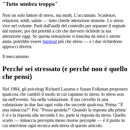
"Tutto sembra troppo"
Non un solo fattore di stress, ma molti. L'accumulo. Scadenze,
relazioni, soldi, salute — tutto chiede attenzione insieme. Lo stress
vive nel volume. Parti dall'audit del controllo per separare il segnale
dal rumore, poi dai priorità a ciò che davvero richiede la tua
attenzione oggi. Se questa sensazione si trascina da mesi e niente
aiuta, potrebbe essere
burnout
più che stress — e i due richiedono
approcci diversi.
Il meccanismo
Perché sei stressato (e perché non è quello
che pensi)
Nel 1984, gli psicologi Richard Lazarus e Susan Folkman proposero
qualcosa che cambiò il modo in cui capiamo lo stress: lo stress non
sta nell'evento. Sta nella valutazione. Il tuo cervello fa una
valutazione in due fasi ogni volta che succede qualcosa. Prima: "È
una minaccia?" Poi: "Posso gestirla?" Quando la risposta alla prima
è sì e la risposta alla seconda è no, parte la risposta da stress. Quello
scarto — minaccia percepita meno risorse percepite — è il punto in
cui interviene ogni tecnica anti-stress di questo articolo.