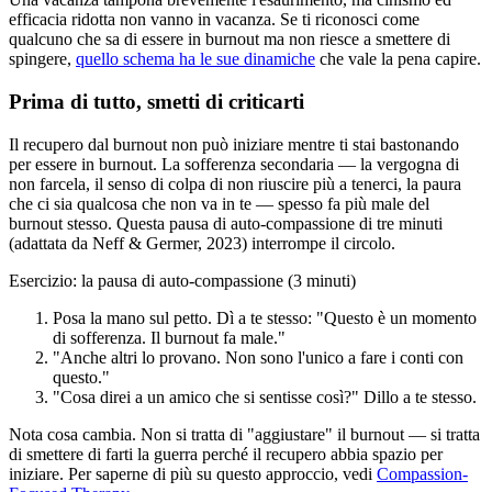
efficacia ridotta non vanno in vacanza. Se ti riconosci come
qualcuno che sa di essere in burnout ma non riesce a smettere di
spingere,
quello schema ha le sue dinamiche
che vale la pena capire.
Prima di tutto, smetti di criticarti
Il recupero dal burnout non può iniziare mentre ti stai bastonando
per essere in burnout. La sofferenza secondaria — la vergogna di
non farcela, il senso di colpa di non riuscire più a tenerci, la paura
che ci sia qualcosa che non va in te — spesso fa più male del
burnout stesso. Questa pausa di auto-compassione di tre minuti
(adattata da Neff & Germer, 2023) interrompe il circolo.
Esercizio: la pausa di auto-compassione (3 minuti)
Posa la mano sul petto. Dì a te stesso: "Questo è un momento
di sofferenza. Il burnout fa male."
"Anche altri lo provano. Non sono l'unico a fare i conti con
questo."
"Cosa direi a un amico che si sentisse così?" Dillo a te stesso.
Nota cosa cambia. Non si tratta di "aggiustare" il burnout — si tratta
di smettere di farti la guerra perché il recupero abbia spazio per
iniziare. Per saperne di più su questo approccio, vedi
Compassion-