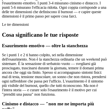
l'esaurimento emotivo. I punti 3-4 misurano cinismo e distacco. I
punti 5-6 misurano l'efficacia ridotta. Ogni coppia corrisponde a una
delle tre dimensioni che definiscono il burnout — e capire queste
dimensioni è il primo passo per sapere cosa farci.
Le tre dimensioni
Cosa significano le tue risposte
Esaurimento emotivo — oltre la stanchezza
Se i punti 1 e 2 ti hanno colpito, sei nella dimensione
dell'esaurimento. Non è la stanchezza ordinaria che un weekend può
sistemare. È la sensazione di serbatoio vuoto — svegliarsi già
prosciugato, trascinarsi durante la giornata, temere il domani prima
ancora che oggi sia finito. Spesso si accompagnano sintomi fisici:
mal di testa, tensione muscolare, un sonno che non ristora, prendersi
ogni raffreddore che passa per l'ufficio. L'esaurimento è il sintomo
più visibile del burnout, quello che tutti riconoscono. Ma non è
l'intera storia — e curare solo l'esaurimento è il motivo per cui
"prenditi una pausa" non funziona.
Cinismo e distacco — "non me ne importa più