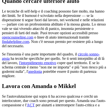
Quando cercare ulteriore aiuto
Le tecniche di self-help e il coaching possono fare molto, ma hanno
dei limiti. Se il burnout è scivolato nella depressione — se la
disperazione ti segue fuori dal lavoro, nei weekend e nelle relazioni
— parlare con un professionista abilitato è la mossa giusta. Lo stesso
vale se stai vivendo attacchi di panico, insonnia persistente o
pensieri di farti del male. Puoi trovare opzioni accessibili presso
opencounseling.com
o linee di aiuto internazionali tramite
findahelpline.com
. Non c'è nessun premio per resistere più a lungo
del necessario.
Se l'insonnia è una parte importante del quadro, il
circolo sonno-
ansia
ha tecniche specifiche per quello. Se ti senti intorpidito al di là
del lavoro,
l'intorpidimento emotivo
copre quel territorio. E se lo
schema centrale è meno "non me ne importa" e più "non riesco più a
godermi nulla", l'
anedonia
potrebbe essere il punto di partenza
migliore.
Lavora con Amanda o Mikkel
Se l'autovalutazione qui sopra ti ha acceso qualcosa e cerchi un
interlocutore, due coach sono pensati per questo. Amanda usa l'auto-
compassione e l'
ACT
per aiutarti a interrompere l'auto-critica e a