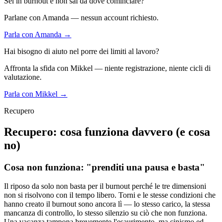
Sei in burnout e non sai da dove cominciare?
Parlane con Amanda — nessun account richiesto.
Parla con Amanda →
Hai bisogno di aiuto nel porre dei limiti al lavoro?
Affronta la sfida con Mikkel — niente registrazione, niente cicli di
valutazione.
Parla con Mikkel →
Recupero
Recupero: cosa funziona davvero (e cosa
no)
Cosa non funziona: "prenditi una pausa e basta"
Il riposo da solo non basta per il burnout perché le tre dimensioni
non si risolvono con il tempo libero. Torni e le stesse condizioni che
hanno creato il burnout sono ancora lì — lo stesso carico, la stessa
mancanza di controllo, lo stesso silenzio su ciò che non funziona.
Una vacanza tampona brevemente l'esaurimento, ma cinismo ed