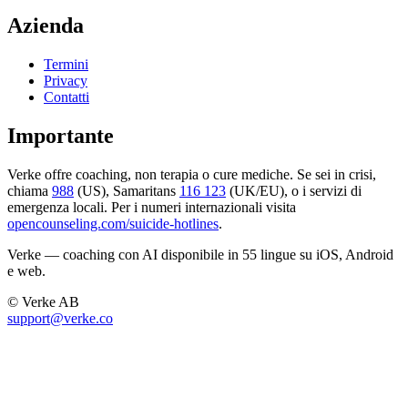
Azienda
Termini
Privacy
Contatti
Importante
Verke offre coaching, non terapia o cure mediche. Se sei in crisi,
chiama
988
(US), Samaritans
116 123
(UK/EU), o i servizi di
emergenza locali. Per i numeri internazionali visita
opencounseling.com/suicide-hotlines
.
Verke — coaching con AI disponibile in 55 lingue su iOS, Android
e web.
© Verke AB
support@verke.co