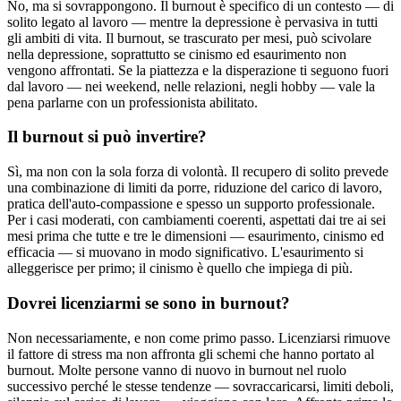
No, ma si sovrappongono. Il burnout è specifico di un contesto — di
solito legato al lavoro — mentre la depressione è pervasiva in tutti
gli ambiti di vita. Il burnout, se trascurato per mesi, può scivolare
nella depressione, soprattutto se cinismo ed esaurimento non
vengono affrontati. Se la piattezza e la disperazione ti seguono fuori
dal lavoro — nei weekend, nelle relazioni, negli hobby — vale la
pena parlarne con un professionista abilitato.
Il burnout si può invertire?
Sì, ma non con la sola forza di volontà. Il recupero di solito prevede
una combinazione di limiti da porre, riduzione del carico di lavoro,
pratica dell'auto-compassione e spesso un supporto professionale.
Per i casi moderati, con cambiamenti coerenti, aspettati dai tre ai sei
mesi prima che tutte e tre le dimensioni — esaurimento, cinismo ed
efficacia — si muovano in modo significativo. L'esaurimento si
alleggerisce per primo; il cinismo è quello che impiega di più.
Dovrei licenziarmi se sono in burnout?
Non necessariamente, e non come primo passo. Licenziarsi rimuove
il fattore di stress ma non affronta gli schemi che hanno portato al
burnout. Molte persone vanno di nuovo in burnout nel ruolo
successivo perché le stesse tendenze — sovraccaricarsi, limiti deboli,