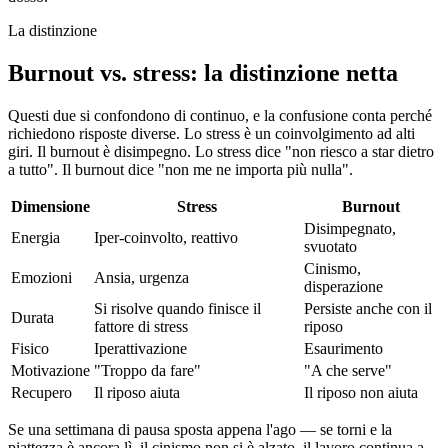
La distinzione
Burnout vs. stress: la distinzione netta
Questi due si confondono di continuo, e la confusione conta perché
richiedono risposte diverse. Lo stress è un coinvolgimento ad alti
giri. Il burnout è disimpegno. Lo stress dice "non riesco a star dietro
a tutto". Il burnout dice "non me ne importa più nulla".
Dimensione
Stress
Burnout
Disimpegnato,
Energia
Iper-coinvolto, reattivo
svuotato
Cinismo,
Emozioni
Ansia, urgenza
disperazione
Si risolve quando finisce il
Persiste anche con il
Durata
fattore di stress
riposo
Fisico
Iperattivazione
Esaurimento
Motivazione
"Troppo da fare"
"A che serve"
Recupero
Il riposo aiuta
Il riposo non aiuta
Se una settimana di pausa sposta appena l'ago — se torni e la
piattezza è ancora lì, il cinismo non si è alzato, il lavoro continua a