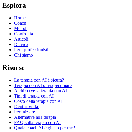
Esplora
Home
Coach
Metodi
Confronta
Articoli
Ricerca
Per i professionisti
Chi siamo
Risorse
La terapia con AI è sicura?
Terapia con AI o terapia umana
A chi serve la terapia con AI
Tipi di terapia con AI
Costo della terapia con AI
Dentro Verke
Per iniziare
Alternative alla terapia
FAQ sulla terapia con AI
Quale coach AI è giusto per me?