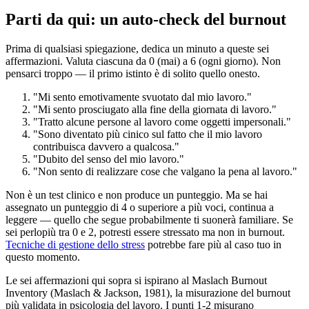
Parti da qui: un auto-check del burnout
Prima di qualsiasi spiegazione, dedica un minuto a queste sei
affermazioni. Valuta ciascuna da 0 (mai) a 6 (ogni giorno). Non
pensarci troppo — il primo istinto è di solito quello onesto.
"Mi sento emotivamente svuotato dal mio lavoro."
"Mi sento prosciugato alla fine della giornata di lavoro."
"Tratto alcune persone al lavoro come oggetti impersonali."
"Sono diventato più cinico sul fatto che il mio lavoro
contribuisca davvero a qualcosa."
"Dubito del senso del mio lavoro."
"Non sento di realizzare cose che valgano la pena al lavoro."
Non è un test clinico e non produce un punteggio. Ma se hai
assegnato un punteggio di 4 o superiore a più voci, continua a
leggere — quello che segue probabilmente ti suonerà familiare. Se
sei perlopiù tra 0 e 2, potresti essere stressato ma non in burnout.
Tecniche di gestione dello stress
potrebbe fare più al caso tuo in
questo momento.
Le sei affermazioni qui sopra si ispirano al Maslach Burnout
Inventory (Maslach & Jackson, 1981), la misurazione del burnout
più validata in psicologia del lavoro. I punti 1-2 misurano