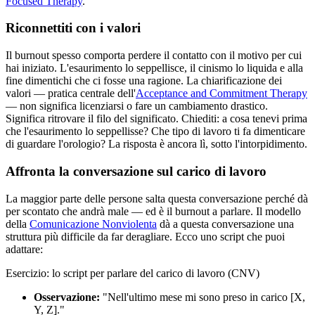
Focused Therapy
.
Riconnettiti con i valori
Il burnout spesso comporta perdere il contatto con il motivo per cui
hai iniziato. L'esaurimento lo seppellisce, il cinismo lo liquida e alla
fine dimentichi che ci fosse una ragione. La chiarificazione dei
valori — pratica centrale dell'
Acceptance and Commitment Therapy
— non significa licenziarsi o fare un cambiamento drastico.
Significa ritrovare il filo del significato. Chiediti: a cosa tenevi prima
che l'esaurimento lo seppellisse? Che tipo di lavoro ti fa dimenticare
di guardare l'orologio? La risposta è ancora lì, sotto l'intorpidimento.
Affronta la conversazione sul carico di lavoro
La maggior parte delle persone salta questa conversazione perché dà
per scontato che andrà male — ed è il burnout a parlare. Il modello
della
Comunicazione Nonviolenta
dà a questa conversazione una
struttura più difficile da far deragliare. Ecco uno script che puoi
adattare:
Esercizio: lo script per parlare del carico di lavoro (CNV)
Osservazione:
"Nell'ultimo mese mi sono preso in carico [X,
Y, Z]."