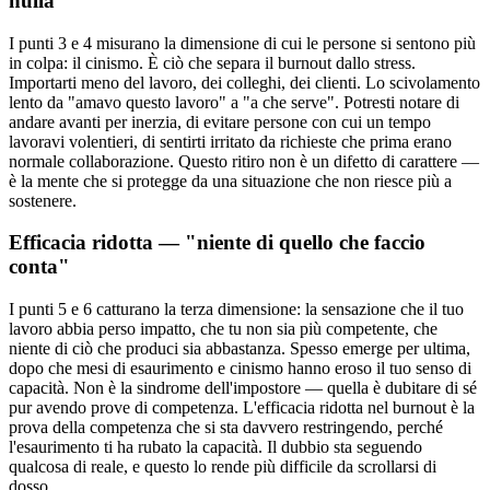
nulla"
I punti 3 e 4 misurano la dimensione di cui le persone si sentono più
in colpa: il cinismo. È ciò che separa il burnout dallo stress.
Importarti meno del lavoro, dei colleghi, dei clienti. Lo scivolamento
lento da "amavo questo lavoro" a "a che serve". Potresti notare di
andare avanti per inerzia, di evitare persone con cui un tempo
lavoravi volentieri, di sentirti irritato da richieste che prima erano
normale collaborazione. Questo ritiro non è un difetto di carattere —
è la mente che si protegge da una situazione che non riesce più a
sostenere.
Efficacia ridotta — "niente di quello che faccio
conta"
I punti 5 e 6 catturano la terza dimensione: la sensazione che il tuo
lavoro abbia perso impatto, che tu non sia più competente, che
niente di ciò che produci sia abbastanza. Spesso emerge per ultima,
dopo che mesi di esaurimento e cinismo hanno eroso il tuo senso di
capacità. Non è la sindrome dell'impostore — quella è dubitare di sé
pur avendo prove di competenza. L'efficacia ridotta nel burnout è la
prova della competenza che si sta davvero restringendo, perché
l'esaurimento ti ha rubato la capacità. Il dubbio sta seguendo
qualcosa di reale, e questo lo rende più difficile da scrollarsi di
dosso.