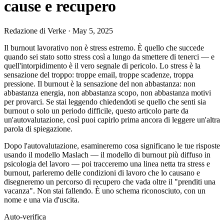
cause e recupero
Redazione di Verke
·
May 5, 2025
Il burnout lavorativo non è stress estremo. È quello che succede
quando sei stato sotto stress così a lungo da smettere di tenerci — e
quell'intorpidimento è il vero segnale di pericolo. Lo stress è la
sensazione del troppo: troppe email, troppe scadenze, troppa
pressione. Il burnout è la sensazione del non abbastanza: non
abbastanza energia, non abbastanza scopo, non abbastanza motivi
per provarci. Se stai leggendo chiedendoti se quello che senti sia
burnout o solo un periodo difficile, questo articolo parte da
un'autovalutazione, così puoi capirlo prima ancora di leggere un'altra
parola di spiegazione.
Dopo l'autovalutazione, esamineremo cosa significano le tue risposte
usando il modello Maslach — il modello di burnout più diffuso in
psicologia del lavoro — poi tracceremo una linea netta tra stress e
burnout, parleremo delle condizioni di lavoro che lo causano e
disegneremo un percorso di recupero che vada oltre il "prenditi una
vacanza". Non stai fallendo. È uno schema riconosciuto, con un
nome e una via d'uscita.
Auto-verifica