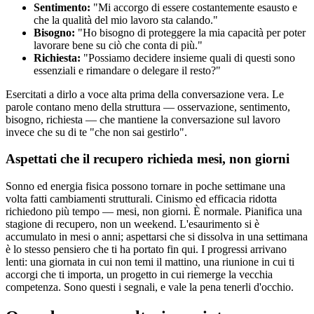
Sentimento:
"Mi accorgo di essere costantemente esausto e
che la qualità del mio lavoro sta calando."
Bisogno:
"Ho bisogno di proteggere la mia capacità per poter
lavorare bene su ciò che conta di più."
Richiesta:
"Possiamo decidere insieme quali di questi sono
essenziali e rimandare o delegare il resto?"
Esercitati a dirlo a voce alta prima della conversazione vera. Le
parole contano meno della struttura — osservazione, sentimento,
bisogno, richiesta — che mantiene la conversazione sul lavoro
invece che su di te "che non sai gestirlo".
Aspettati che il recupero richieda mesi, non giorni
Sonno ed energia fisica possono tornare in poche settimane una
volta fatti cambiamenti strutturali. Cinismo ed efficacia ridotta
richiedono più tempo — mesi, non giorni. È normale. Pianifica una
stagione di recupero, non un weekend. L'esaurimento si è
accumulato in mesi o anni; aspettarsi che si dissolva in una settimana
è lo stesso pensiero che ti ha portato fin qui. I progressi arrivano
lenti: una giornata in cui non temi il mattino, una riunione in cui ti
accorgi che ti importa, un progetto in cui riemerge la vecchia
competenza. Sono questi i segnali, e vale la pena tenerli d'occhio.