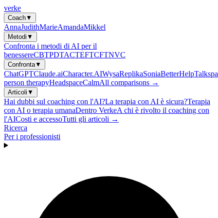
verke
Coach
▼
Anna
Judith
Marie
Amanda
Mikkel
Metodi
▼
Confronta i metodi di AI per il
benessere
CBT
PDT
ACT
EFT
CFT
NVC
Confronta
▼
ChatGPT
Claude.ai
Character.AI
Wysa
Replika
Sonia
BetterHelp
Talkspa
person therapy
Headspace
Calm
All comparisons →
Articoli
▼
Hai dubbi sul coaching con l'AI?
La terapia con AI è sicura?
Terapia
con AI o terapia umana
Dentro Verke
A chi è rivolto il coaching con
l'AI
Costi e accesso
Tutti gli articoli →
Ricerca
Per i professionisti