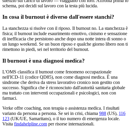
silenzio sul carico di lavoro — viaggiano con loro. Affronta prima lo
schema, poi decidi sul lavoro con la testa più lucida.
In cosa il burnout è diverso dall'essere stanchi?
La stanchezza si risolve con il riposo. Il burnout no. La stanchezza è
fisica; il burnout include esaurimento emotivo, cinismo e sensazione
di inefficacia che persistono anche dopo una notte intera di sonno o
un lungo weekend. Se un buon riposo e qualche giorno libero non ti
rimettono in piedi, sei nel territorio del burnout.
Il burnout è una diagnosi medica?
L'OMS classifica il burnout come fenomeno occupazionale
nell'ICD-11 (codice QD85), non come diagnosi medica. È una
sindrome che deriva da stress lavorativo cronico non gestito con
successo. Significa che è riconosciuto dall'autorità sanitaria globale
ma trattato con interventi occupazionali e psicologici, non con
farmaci.
Verke offre coaching, non terapia o assistenza medica. I risultati
variano da persona a persona. Se sei in crisi, chiama
988
(US),
116
123
(UK/UE, Samaritans),
o il tuo numero di emergenza locale.
Visita
findahelpline.com
per risorse internazionali.