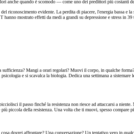
i valori anche quando è scomodo — come uno dei predittori più costanti de
 del riconoscimento evidente. La perdita di piacere, l'energia bassa e la 
T hanno mostrato effetti da medi a grandi su depressione e stress in 39 t
 a sufficienza? Mangi a orari regolari? Muovi il corpo, in qualche for
a psicologia e si scavalca la biologia. Dedica una settimana a sistemare
cciolisci il passo finché la resistenza non riesce ad attaccarsi a niente
e più piccola della resistenza. Una volta che ti muovi, spesso compare pi
, cosa dovrei affrontare? Una conversazione? Un tentativo vero in qualco