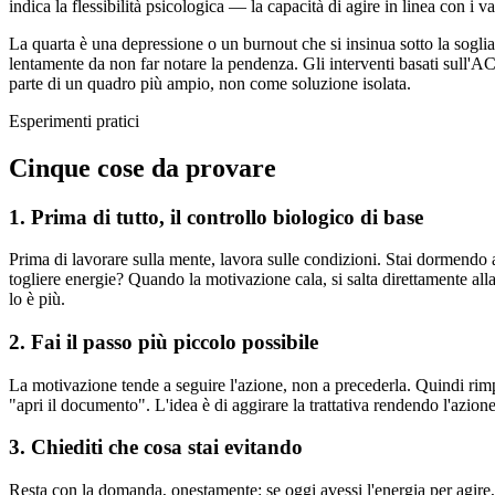
indica la flessibilità psicologica — la capacità di agire in linea con 
La quarta è una depressione o un burnout che si insinua sotto la soglia
lentamente da non far notare la pendenza. Gli interventi basati sull'AC
parte di un quadro più ampio, non come soluzione isolata.
Esperimenti pratici
Cinque cose da provare
1. Prima di tutto, il controllo biologico di base
Prima di lavorare sulla mente, lavora sulle condizioni. Stai dormendo
togliere energie? Quando la motivazione cala, si salta direttamente all
lo è più.
2. Fai il passo più piccolo possibile
La motivazione tende a seguire l'azione, non a precederla. Quindi rimpi
"apri il documento". L'idea è di aggirare la trattativa rendendo l'azion
3. Chiediti che cosa stai evitando
Resta con la domanda, onestamente: se oggi avessi l'energia per agire