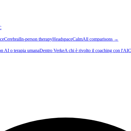
C
ce
Cerebral
In-person therapy
Headspace
Calm
All comparisons →
on AI o terapia umana
Dentro Verke
A chi è rivolto il coaching con l'AI
C