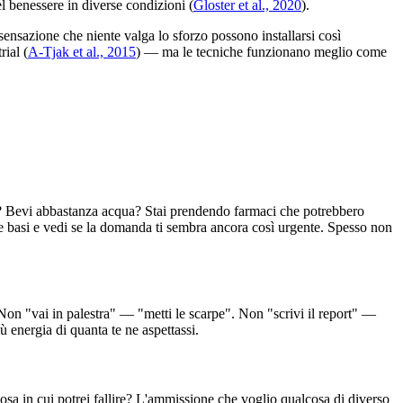
l benessere in diverse condizioni (
Gloster et al., 2020
).
sensazione che niente valga lo sforzo possono installarsi così
rial (
A-Tjak et al., 2015
) — ma le tecniche funzionano meglio come
ma? Bevi abbastanza acqua? Stai prendendo farmaci che potrebbero
 le basi e vedi se la domanda ti sembra ancora così urgente. Spesso non
. Non "vai in palestra" — "metti le scarpe". Non "scrivi il report" —
ù energia di quanta te ne aspettassi.
sa in cui potrei fallire? L'ammissione che voglio qualcosa di diverso