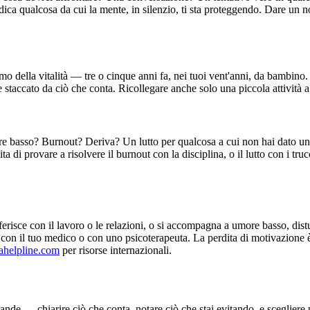
ica qualcosa da cui la mente, in silenzio, ti sta proteggendo. Dare un n
ssimo della vitalità — tre o cinque anni fa, nei tuoi vent'anni, da bambi
staccato da ciò che conta. Ricollegare anche solo una piccola attività a u
ore basso? Burnout? Deriva? Un lutto per qualcosa a cui non hai dato u
a di provare a risolvere il burnout con la disciplina, o il lutto con i tr
risce con il lavoro o le relazioni, o si accompagna a umore basso, distu
ne con il tuo medico o con uno psicoterapeuta. La perdita di motivazione
ahelpline.com
per risorse internazionali.
ande — chiarire ciò che conta, notare ciò che stai evitando, e scegliere 