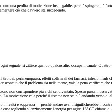
 sotto una perdita di motivazione inspiegabile, perché spingere più forte 
emergere ciò che davvero sta succedendo.
gni segnale, si zittisce quando qualcos'altro occupa il canale. Quattro
 tiroidei, perimenopausa, effetti collaterali dei farmaci, infezioni sub-
r scontato che il problema sia nella mente, vale la pena verificare che 
sono non corrispondere più a chi sei diventato. Spesso passa inosservata
ato. La motivazione cala perché il sistema non sta più andando verso qua
in realtà è soppressa — perché andare avanti significherebbe incontrare
ve la cosa togliendo silenziosamente l'energia per agire. L'ACT chiama 