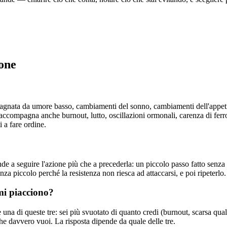
one
agnata da umore basso, cambiamenti del sonno, cambiamenti dell'appetito 
ccompagna anche burnout, lutto, oscillazioni ormonali, carenza di ferro 
 a fare ordine.
de a seguire l'azione più che a precederla: un piccolo passo fatto senza
anza piccolo perché la resistenza non riesca ad attaccarsi, e poi ripeterlo.
mi piacciono?
a di queste tre: sei più svuotato di quanto credi (burnout, scarsa qualità 
he davvero vuoi. La risposta dipende da quale delle tre.