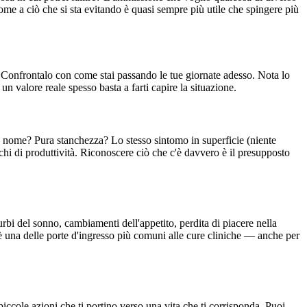
ome a ciò che si sta evitando è quasi sempre più utile che spingere più
no. Confrontalo con come stai passando le tue giornate adesso. Nota lo
n valore reale spesso basta a farti capire la situazione.
n nome? Pura stanchezza? Lo stesso sintomo in superficie (niente
ucchi di produttività. Riconoscere ciò che c'è davvero è il presupposto
rbi del sonno, cambiamenti dell'appetito, perdita di piacere nella
 è una delle porte d'ingresso più comuni alle cure cliniche — anche per
piccole azioni che ti portino verso una vita che ti corrisponda. Puoi