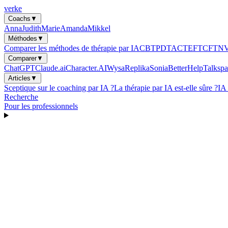
verke
Coachs
▼
Anna
Judith
Marie
Amanda
Mikkel
Méthodes
▼
Comparer les méthodes de thérapie par IA
CBT
PDT
ACT
EFT
CFT
N
Comparer
▼
ChatGPT
Claude.ai
Character.AI
Wysa
Replika
Sonia
BetterHelp
Talkspa
Articles
▼
Sceptique sur le coaching par IA ?
La thérapie par IA est-elle sûre ?
IA
Recherche
Pour les professionnels