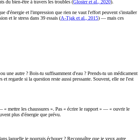
 du bien-être à travers les troubles (
Gloster et al., 2020
).
e d'énergie et l'impression que rien ne vaut l'effort peuvent s'installer
on et le stress dans 39 essais (
A-Tjak et al., 2015
) — mais ces
me ou une autre ? Bois-tu suffisamment d'eau ? Prends-tu un médicament
et regarde si la question reste aussi pressante. Souvent, elle ne l'est
» — « mettre les chaussures ». Pas « écrire le rapport » — « ouvrir le
ouvent plus d'énergie que prévu.
 dans laquelle je pourrais échouer ? Reconnaître que je veux autre