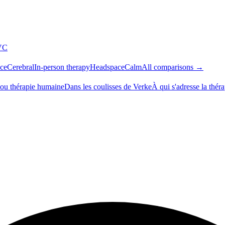
VC
ce
Cerebral
In-person therapy
Headspace
Calm
All comparisons →
 ou thérapie humaine
Dans les coulisses de Verke
À qui s'adresse la thér