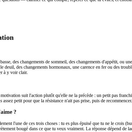
ation
basse, des changements de sommeil, des changements d'appétit, ou une per
le deuil, des changements hormonaux, une carence en fer ou des trouble
à y voir clair.
tivation suit l'action plutôt qu'elle ne la précède : un petit pas franch
pas assez petit pour que la résistance n'ait pas prise, puis de recommencer
'aime ?
ent l'une de ces trois choses : tu es plus épuisé que tu ne le crois (bur
iscrètement bougé dans ce que tu veux vraiment. La réponse dépend de la