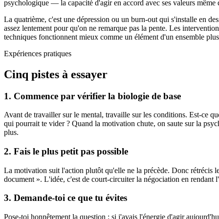
psychologique — la capacité d'agir en accord avec ses valeurs même qu
La quatrième, c'est une dépression ou un burn-out qui s'installe en dess
assez lentement pour qu'on ne remarque pas la pente. Les interventions
techniques fonctionnent mieux comme un élément d'un ensemble plus 
Expériences pratiques
Cinq pistes à essayer
1. Commence par vérifier la biologie de base
Avant de travailler sur le mental, travaille sur les conditions. Est-
qui pourrait te vider ? Quand la motivation chute, on saute sur la psych
plus.
2. Fais le plus petit pas possible
La motivation suit l'action plutôt qu'elle ne la précède. Donc rétrécis l
document ». L'idée, c'est de court-circuiter la négociation en rendant 
3. Demande-toi ce que tu évites
Pose-toi honnêtement la question : si j'avais l'énergie d'agir aujourd'