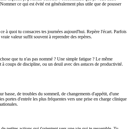
. Nommer ce qui est évité est généralement plus utile que de pousser
 ce à quoi tu consacres tes journées aujourd'hui. Repère l'écart. Parfois
vraie valeur suffit souvent à reprendre des repères.
ue chose que tu n'as pas nommé ? Une simple fatigue ? Le même
 à coups de discipline, ou un deuil avec des astuces de productivité.
meur basse, de troubles du sommeil, de changements d'appétit, d'une
des portes d'entrée les plus fréquentes vers une prise en charge clinique
nationales.
 de petites actions qui t'orientent vers une vie qui te ressemble. Tu