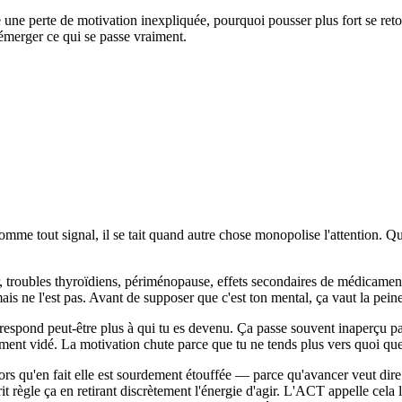
re une perte de motivation inexpliquée, pourquoi pousser plus fort se ret
émerger ce qui se passe vraiment.
comme tout signal, il se tait quand autre chose monopolise l'attention. Q
r, troubles thyroïdiens, périménopause, effets secondaires de médicament
is ne l'est pas. Avant de supposer que c'est ton mental, ça vaut la peine 
correspond peut-être plus à qui tu es devenu. Ça passe souvent inaperçu
ment vidé. La motivation chute parce que tu ne tends plus vers quoi que 
alors qu'en fait elle est sourdement étouffée — parce qu'avancer veut dir
t règle ça en retirant discrètement l'énergie d'agir. L'ACT appelle cela l'