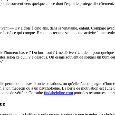
pointe souvent vers quelque chose dont l'esprit te protège discrètement
vivant — il y a trois à cinq ans, dans la vingtaine, enfant. Compare avec
elier à ce qui compte. Reconnecter une seule petite activité à une seule 
ce de l'humeur basse ? Du burn-out ? Une dérive ? Un deuil pour quelq
es selon ce qu'il y a dessous. On essaie souvent de soigner un burn-out
sé.
lle perturbe ton travail ou tes relations, ou qu'elle s'accompagne d'hu
s-en à ton médecin ou à un psychologue. La perte de motivation est l'une 
peine de vérifier. Consulte
findahelpline.com
pour des ressources inter
ée
e questions — clarifier ce qui compte, repérer ce que tu évites, et choisir