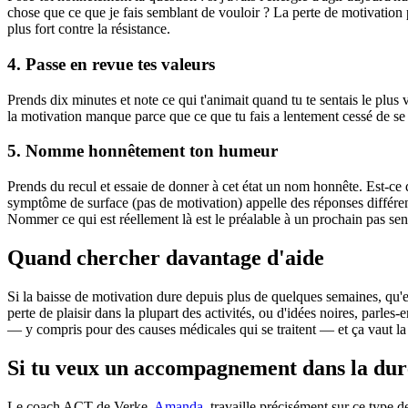
chose que ce que je fais semblant de vouloir ? La perte de motivation 
plus fort contre la résistance.
4. Passe en revue tes valeurs
Prends dix minutes et note ce qui t'animait quand tu te sentais le plus 
la motivation manque parce que ce que tu fais a lentement cessé de se r
5. Nomme honnêtement ton humeur
Prends du recul et essaie de donner à cet état un nom honnête. Est-
symptôme de surface (pas de motivation) appelle des réponses différent
Nommer ce qui est réellement là est le préalable à un prochain pas sen
Quand chercher davantage d'aide
Si la baisse de motivation dure depuis plus de quelques semaines, qu'e
perte de plaisir dans la plupart des activités, ou d'idées noires, parle
— y compris pour des causes médicales qui se traitent — et ça vaut la 
Si tu veux un accompagnement dans la dur
Le coach ACT de Verke,
Amanda
, travaille précisément sur ce type d