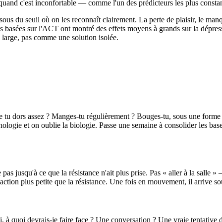
and c'est inconfortable — comme l'un des prédicteurs les plus constants
ous du seuil où on les reconnaît clairement. La perte de plaisir, le manqu
 basées sur l'ACT ont montré des effets moyens à grands sur la dépressi
large, pas comme une solution isolée.
ce que tu dors assez ? Manges-tu régulièrement ? Bouges-tu, sous une for
ologie et on oublie la biologie. Passe une semaine à consolider les bases 
e pas jusqu'à ce que la résistance n'ait plus prise. Pas « aller à la salle 
l'action plus petite que la résistance. Une fois en mouvement, il arrive s
hui, à quoi devrais-je faire face ? Une conversation ? Une vraie tentative