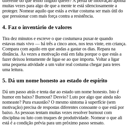
diferente do que tenho fingido querer? A perda de motivação aponta
muitas vezes para algo de que a mente te está silenciosamente a
proteger. Nomear aquilo que estás a evitar costuma ser mais útil do
que pressionar com mais força contra a resistência.
4. Faz o inventário de valores
Tira dez minutos e escreve o que costumava puxar-te quando
estavas mais vivo — há três a cinco anos, nos teus vinte, em criança.
Compara com aquilo em que andas a gastar os dias. Repara na
distância. Às vezes a motivação está em falta porque o que estás a
fazer deixou lentamente de ligar-se ao que importa. Voltar a ligar
uma pequena atividade a um valor real costuma chegar para teres
uma leitura.
5. Dá um nome honesto ao estado de espírito
Dá um passo atrás e tenta dar ao estado um nome honesto. Isto é
humor em baixo? Burnout? Desvio? Luto por algo que ainda não
nomeaste? Pura exaustão? O mesmo sintoma à superfície (sem
motivação) precisa de respostas diferentes consoante o que está por
baixo. As pessoas tentam muitas vezes resolver burnout com
disciplina ou luto com truques de produtividade. Nomear o que ali
está é a condição prévia para um próximo passo sensato.