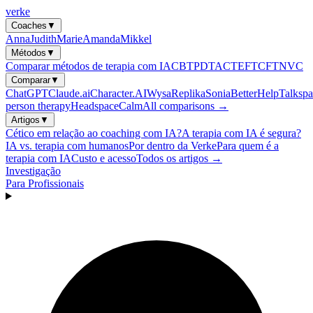
verke
Coaches
▼
Anna
Judith
Marie
Amanda
Mikkel
Métodos
▼
Comparar métodos de terapia com IA
CBT
PDT
ACT
EFT
CFT
NVC
Comparar
▼
ChatGPT
Claude.ai
Character.AI
Wysa
Replika
Sonia
BetterHelp
Talkspa
person therapy
Headspace
Calm
All comparisons →
Artigos
▼
Cético em relação ao coaching com IA?
A terapia com IA é segura?
IA vs. terapia com humanos
Por dentro da Verke
Para quem é a
terapia com IA
Custo e acesso
Todos os artigos →
Investigação
Para Profissionais