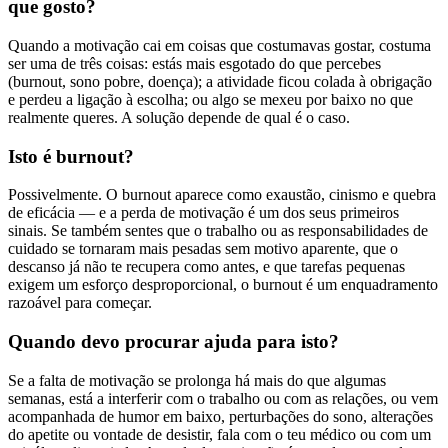
que gosto?
Quando a motivação cai em coisas que costumavas gostar, costuma
ser uma de três coisas: estás mais esgotado do que percebes
(burnout, sono pobre, doença); a atividade ficou colada à obrigação
e perdeu a ligação à escolha; ou algo se mexeu por baixo no que
realmente queres. A solução depende de qual é o caso.
Isto é burnout?
Possivelmente. O burnout aparece como exaustão, cinismo e quebra
de eficácia — e a perda de motivação é um dos seus primeiros
sinais. Se também sentes que o trabalho ou as responsabilidades de
cuidado se tornaram mais pesadas sem motivo aparente, que o
descanso já não te recupera como antes, e que tarefas pequenas
exigem um esforço desproporcional, o burnout é um enquadramento
razoável para começar.
Quando devo procurar ajuda para isto?
Se a falta de motivação se prolonga há mais do que algumas
semanas, está a interferir com o trabalho ou com as relações, ou vem
acompanhada de humor em baixo, perturbações do sono, alterações
do apetite ou vontade de desistir, fala com o teu médico ou com um