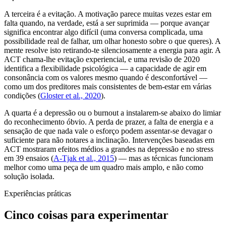
A terceira é a evitação. A motivação parece muitas vezes estar em
falta quando, na verdade, está a ser suprimida — porque avançar
significa encontrar algo difícil (uma conversa complicada, uma
possibilidade real de falhar, um olhar honesto sobre o que queres). A
mente resolve isto retirando-te silenciosamente a energia para agir. A
ACT chama-lhe evitação experiencial, e uma revisão de 2020
identifica a flexibilidade psicológica — a capacidade de agir em
consonância com os valores mesmo quando é desconfortável —
como um dos preditores mais consistentes de bem-estar em várias
condições (
Gloster et al., 2020
).
A quarta é a depressão ou o burnout a instalarem-se abaixo do limiar
do reconhecimento óbvio. A perda de prazer, a falta de energia e a
sensação de que nada vale o esforço podem assentar-se devagar o
suficiente para não notares a inclinação. Intervenções baseadas em
ACT mostraram efeitos médios a grandes na depressão e no stress
em 39 ensaios (
A-Tjak et al., 2015
) — mas as técnicas funcionam
melhor como uma peça de um quadro mais amplo, e não como
solução isolada.
Experiências práticas
Cinco coisas para experimentar