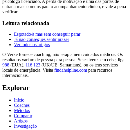
psicólogo licenciado. A perda de motivação é uma das portas de
entrada mais comuns para o acompanhamento clínico, e vale a pena
verificar.
Leitura relacionada
Esgotado/a mas sem conseguir parar
Já não consegues sentir prazer
Ver todos os artigos
O Verke fornece coaching, não terapia nem cuidados médicos. Os
resultados variam de pessoa para pessoa. Se estiveres em crise, liga
988
(EUA),
116 123
(UK/UE, Samaritans),
ou os teus serviços
locais de emergência. Visita
findahelpline.com
para recursos
internacionais.
Explorar
Início
Coaches
Métodos
Comparar
Artigos
Investigação