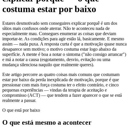
costuma estar por baixo
Estares desmotivado sem conseguires explicar porquê é um dos
sítios mais confusos onde aterrar. Não te aconteceu nada de
especialmente mau. Consegues enumerar as coisas que deviam
importar-te. As condições para agir estão lá, basicamente. E mesmo
assim — nada puxa. A resposta curta é que a motivação quase nunca
desaparece sem motivo; o motivo costuma estar logo abaixo da
superfície. A mente é boa a notar o sintoma ("não consigo arrancar")
e má a notar a causa (esgotamento, desvio, evitação ou uma
mudança silenciosa naquilo que realmente queres).
Este artigo percorre as quatro coisas mais comuns que costumam
estar por baixo da perda inexplicada de motivação, porque é que
pressionar com mais força costuma ter o efeito contrário, e cinco
pequenas experiências — vindas da terapia de aceitação e
compromisso (ACT) — que tendem a fazer aparecer o que se está
realmente a passar.
O que está por baixo
O que está mesmo a acontecer