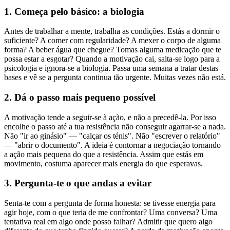
1. Começa pelo básico: a biologia
Antes de trabalhar a mente, trabalha as condições. Estás a dormir o
suficiente? A comer com regularidade? A mexer o corpo de alguma
forma? A beber água que chegue? Tomas alguma medicação que te
possa estar a esgotar? Quando a motivação cai, salta-se logo para a
psicologia e ignora-se a biologia. Passa uma semana a tratar destas
bases e vê se a pergunta continua tão urgente. Muitas vezes não está.
2. Dá o passo mais pequeno possível
A motivação tende a seguir-se à ação, e não a precedê-la. Por isso
encolhe o passo até a tua resistência não conseguir agarrar-se a nada.
Não "ir ao ginásio" — "calçar os ténis". Não "escrever o relatório"
— "abrir o documento". A ideia é contornar a negociação tornando
a ação mais pequena do que a resistência. Assim que estás em
movimento, costuma aparecer mais energia do que esperavas.
3. Pergunta-te o que andas a evitar
Senta-te com a pergunta de forma honesta: se tivesse energia para
agir hoje, com o que teria de me confrontar? Uma conversa? Uma
tentativa real em algo onde posso falhar? Admitir que quero algo