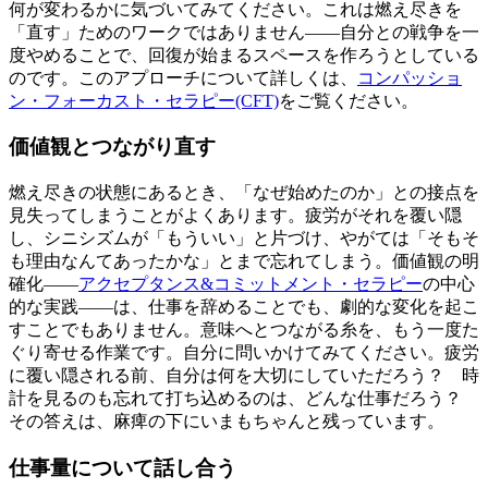
何が変わるかに気づいてみてください。これは燃え尽きを
「直す」ためのワークではありません——自分との戦争を一
度やめることで、回復が始まるスペースを作ろうとしている
のです。このアプローチについて詳しくは、
コンパッショ
ン・フォーカスト・セラピー(CFT)
をご覧ください。
価値観とつながり直す
燃え尽きの状態にあるとき、「なぜ始めたのか」との接点を
見失ってしまうことがよくあります。疲労がそれを覆い隠
し、シニシズムが「もういい」と片づけ、やがては「そもそ
も理由なんてあったかな」とまで忘れてしまう。価値観の明
確化——
アクセプタンス&コミットメント・セラピー
の中心
的な実践——は、仕事を辞めることでも、劇的な変化を起こ
すことでもありません。意味へとつながる糸を、もう一度た
ぐり寄せる作業です。自分に問いかけてみてください。疲労
に覆い隠される前、自分は何を大切にしていただろう？ 時
計を見るのも忘れて打ち込めるのは、どんな仕事だろう？
その答えは、麻痺の下にいまもちゃんと残っています。
仕事量について話し合う