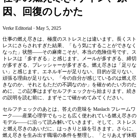
因、回復のしかた
Verke Editorial
·
May 5, 2025
仕事の燃え尽きは、極度のストレスとは違います。長くスト
レスにさらされすぎた結果、「もう気にすることができなく
なった」状態——その麻痺こそが、本当の危険信号です。ス
トレスは「多すぎる」と感じます。メールが多すぎる、締切
が多すぎる、プレッシャーが多すぎる。燃え尽きは「足りな
い」と感じます。エネルギーが足りない、目的が足りない、
頑張る理由が足りない。「今の自分が感じているのは燃え尽
きなのか、それともただの不調なのか」を確かめたい方のた
めに、この記事はまずセルフチェックから始まります。続き
の説明を読む前に、まずそこで確かめてみてください。
セルフチェックのあとは、答えの意味を Maslach フレームワ
ーク——産業心理学でもっとも広く使われている燃え尽きの
モデル——に沿って読み解いていきます。そして、ストレス
と燃え尽きのあいだに、はっきりと線を引きます。さらに、
燃え尽きを生み出す職場の条件を整理し、「とりあえず休暇