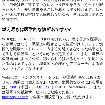
ム、自分は役に立てていないという感覚を含み、ぐっすり眠
ったあとも、長い週末を過ごしたあとも残り続けます。しっ
かり休んで数日空けても回復しないなら、それは燃え尽きの
領域です。
燃え尽きは医学的な診断名ですか?
WHOは、ICD-11(コードQD85)において、燃え尽きを医学的
な診断ではなく、職業上の現象として位置づけています。慢
性的な職場のストレスに、うまく対処できなかった結果とし
て生じる症候群、というのがその定義です。つまり、世界の
保健当局によって公式に認められてはいるものの、対応にあ
たるのは薬ではなく、職業的・心理的なアプローチによる介
入ということになります。
Verkeはコーチングであり、セラピーや医療行為ではありま
せん。効果には個人差があります。危機的な状況にある場合
は、
988
（米国）、
116 123
（UK/EU、Samaritans）、
また
は最寄りの緊急サービスにご連絡ください。
findahelpline.com
で各国の相談窓口をご覧いただけます。