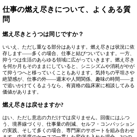
仕事の燃え尽きについて、よくある質
問
燃え尽きとうつは同じですか？
いいえ、ただし重なる部分はあります。燃え尽きは状況に依
存します——多くの場合、仕事と結びついています。一方、
抑うつは生活のあらゆる領域に広がっていきます。燃え尽き
を何か月もそのままにしていると、シニシズムや消耗がやが
て抑うつへと移っていくこともあります。気持ちの平坦さや
絶望感が、仕事の外——週末や人間関係、趣味の時間——ま
で追いかけてくるようなら、有資格の臨床家に相談してみる
価値があります。
燃え尽きは戻せますか?
はい、ただし意志の力だけでは戻りません。回復にはふつ
う、境界線づくり、仕事量の削減、セルフ・コンパッション
の実践、そして多くの場合、専門家のサポートを組み合わせ
ます。中等度のケースで一貫した変化を入れた場合、3つの