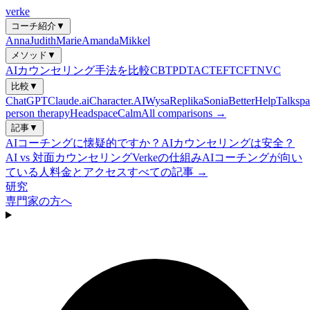
verke
コーチ紹介
▼
Anna
Judith
Marie
Amanda
Mikkel
メソッド
▼
AIカウンセリング手法を比較
CBT
PDT
ACT
EFT
CFT
NVC
比較
▼
ChatGPT
Claude.ai
Character.AI
Wysa
Replika
Sonia
BetterHelp
Talkspa
person therapy
Headspace
Calm
All comparisons →
記事
▼
AIコーチングに懐疑的ですか？
AIカウンセリングは安全？
AI vs 対面カウンセリング
Verkeの仕組み
AIコーチングが向い
ている人
料金とアクセス
すべての記事 →
研究
専門家の方へ