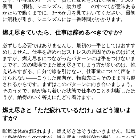
側面——消耗、シニシズム、効力感——のすべてが意味ある
かたちで動くまでに、3〜6か月を見ておいてください。最初
に消耗が引き、シニシズムには一番時間がかかります。
燃え尽きていたら、仕事は辞めるべきですか?
必ずしも必要ではありませんし、最初の一手としてはおすす
めしません。仕事を辞めればストレスの原因そのものは消え
ますが、燃え尽きにつながったパターンには手をつけないま
まです。次の職場でまた燃え尽きてしまう方が多いのは、抱
え込みすぎる、自分で線を引けない、仕事量について声を上
げられない——こうした傾向が、転職先にもそのまま持ち越
されるからです。まずはこのパターンに向き合いましょう。
そのうえで、頭が落ち着いた状態で仕事のことを判断したほ
うが、納得のいく答えにたどり着けます。
燃え尽きと「ただ疲れているだけ」はどう違いま
すか?
眠気は休めば取れます。燃え尽きはそうはいきません。眠気
は身体的なものですが、燃え尽きは情緒的な消耗、シニシズ