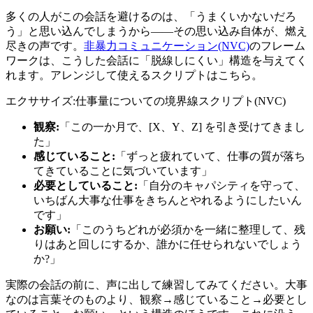
多くの人がこの会話を避けるのは、「うまくいかないだろ
う」と思い込んでしまうから——その思い込み自体が、燃え
尽きの声です。
非暴力コミュニケーション(NVC)
のフレーム
ワークは、こうした会話に「脱線しにくい」構造を与えてく
れます。アレンジして使えるスクリプトはこちら。
エクササイズ:仕事量についての境界線スクリプト(NVC)
観察:
「この一か月で、[X、Y、Z] を引き受けてきまし
た」
感じていること:
「ずっと疲れていて、仕事の質が落ち
てきていることに気づいています」
必要としていること:
「自分のキャパシティを守って、
いちばん大事な仕事をきちんとやれるようにしたいん
です」
お願い:
「このうちどれが必須かを一緒に整理して、残
りはあと回しにするか、誰かに任せられないでしょう
か?」
実際の会話の前に、声に出して練習してみてください。大事
なのは言葉そのものより、観察→感じていること→必要とし