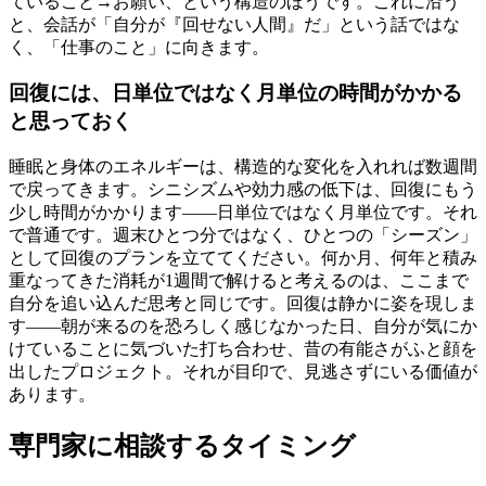
ていること→お願い、という構造のほうです。これに沿う
と、会話が「自分が『回せない人間』だ」という話ではな
く、「仕事のこと」に向きます。
回復には、日単位ではなく月単位の時間がかかる
と思っておく
睡眠と身体のエネルギーは、構造的な変化を入れれば数週間
で戻ってきます。シニシズムや効力感の低下は、回復にもう
少し時間がかかります——日単位ではなく月単位です。それ
で普通です。週末ひとつ分ではなく、ひとつの「シーズン」
として回復のプランを立ててください。何か月、何年と積み
重なってきた消耗が1週間で解けると考えるのは、ここまで
自分を追い込んだ思考と同じです。回復は静かに姿を現しま
す——朝が来るのを恐ろしく感じなかった日、自分が気にか
けていることに気づいた打ち合わせ、昔の有能さがふと顔を
出したプロジェクト。それが目印で、見逃さずにいる価値が
あります。
専門家に相談するタイミング