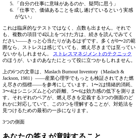
「自分の仕事に意味があるのか、疑問に思う」
「仕事で、価値あることを成し遂げているという実感
がない」
これは臨床的なテストではなく、点数も出ません。それで
も、複数の項目で4以上をつけた方は、続きを読んでみてく
ださい——きっと心当たりがあるはずです。多くが0〜2の範
囲なら、ストレスは感じていても、燃え尽きまでは至ってい
ないかもしれません。
ストレスマネジメントのテクニック
のほうが、いまのあなたにとって役に立つかもしれません。
上の6つの文章は、Maslach Burnout Inventory（Maslach &
Jackson, 1981）——産業心理学でもっとも検証されてきた燃
え尽きの指標——を参考にしています。1〜2は情緒的消耗、
3〜4はシニシズムと心の距離、5〜6は効力感の低下を測りま
す。それぞれのペアが、燃え尽きを定義する3つの側面のど
れかに対応していて、この3つを理解することが、対処法を
見つけるための最初の一歩になります。
3つの側面
あなたの答えが意味すること