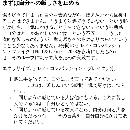
まずは自分への厳しさを止める
燃え尽きてしまった自分を責めながら、燃え尽きから回復す
ることはできません。「うまく対処できていない」という恥
ずかしさ、「気にかけることすらできない」という罪悪感、
「自分はどこかおかしいのでは」という不安——こうした二
次的な苦しみのほうが、燃え尽きそのものよりつらいという
ことも少なくありません。3分間のセルフ・コンパッショ
ン・ブレイク（Neff & Germer、2023を参考にしたもの）
は、そのループに割って入るための実践です。
エクササイズ:セルフ・コンパッション・ブレイク(3分)
胸に手を当てて、自分にこう言ってみてください
――「これは、苦しんでいる瞬間。燃え尽きは、つら
い」。
「同じように感じている人は他にもいる。これに苦し
んでいるのは、自分ひとりではない」
「同じように感じている友人になら、自分は何と声を
かけるだろう?」——その言葉を、自分自身にかけてあ
げてください。