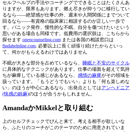
セルフヘルプの手法やコーチングでできることはたくさんあ
りますが、限界もあります。燃え尽きが抑うつに移行してい
るなら——絶望感が仕事の外、週末や人間関係にまでついて
回るなら——有資格の臨床家に相談するのが正しい一歩で
す。パニック発作、慢性的な不眠、自分を傷つけたいという
思いがある場合も同様です。低費用の選択肢は、こちらから
探せます
opencounseling.com
または各国の相談窓口は
findahelpline.com
. 必要以上に長く頑張り続けたからといっ
て、何かがもらえるわけではありません
不眠が大きな部分を占めているなら、
睡眠と不安のサイクル
に具体的なテクニックがあります。仕事の場面を超えて気持
ちが麻痺している感じがあるなら、
感情の麻痺
がその領域を
扱っています。「もうどうでもいい」よりも「何も楽しめな
い」のほうが中心にあるなら、出発点としては
アンヘドニア
(快感の鈍麻)
のほうが合うかもしれません。
AmandaかMikkelと取り組む
上のセルフチェックでぴんと来て、考える相手が欲しいな
ら、ふたりのコーチがこのテーマのために用意されていま