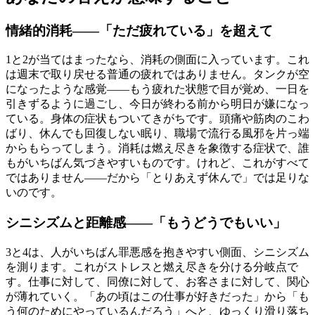
情緒的消耗——「ただ疲れている」を超えて
1と2が当てはまったなら、消耗の側面に入っています。これ
は週末で取り戻せる普通の疲れではありません。タンクが空
になったような感覚――もう疲れた状態で目が覚め、一日を
引きずるように過ごし、今日が終わる前から明日が嫌になっ
ている。身体の症状もついてきがちです。頭痛や筋肉のこわ
ばり、休んでも回復しない眠り、職場で流行る風邪を片っ端
からもらってしまう。消耗は燃え尽きを象徴する症状で、誰
もがいちばん気づきやすいものです。けれど、これがすべて
ではありません――だから「とりあえず休んで」では足りな
いのです。
シニシズムと距離感——「もうどうでもいい」
3と4は、人がいちばん罪悪感を抱きやすい側面、シニシズム
を測ります。これがストレスと燃え尽きを分ける分岐点で
す。仕事に対して、同僚に対して、お客さまに対して、関心
が薄れていく。「あの頃はこの仕事が好きだった」から「も
う何のためにやっているんだろう」へと、ゆっくり滑り落ち