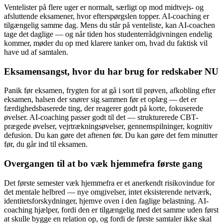
Ventelister på flere uger er normalt, særligt op mod midtvejs- og
afsluttende eksamener, hvor efterspørgslen topper. AI-coaching er
tilgængelig samme dag. Mens du står på venteliste, kan AI-coachen
tage det daglige — og når tiden hos studenterrådgivningen endelig
kommer, møder du op med klarere tanker om, hvad du faktisk vil
have ud af samtalen.
Eksamensangst, hvor du har brug for redskaber NU
Panik før eksamen, frygten for at gå i sort til prøven, afkobling efter
eksamen, halsen der snører sig sammen før et oplæg — det er
færdighedsbaserede ting, der reagerer godt på korte, fokuserede
øvelser. AI-coaching passer godt til det — strukturerede CBT-
prægede øvelser, vejrtrækningsøvelser, gennemspilninger, kognitiv
defusion. Du kan gøre det aftenen før. Du kan gøre det fem minutter
før, du går ind til eksamen.
Overgangen til at bo væk hjemmefra første gang
Det første semester væk hjemmefra er et anerkendt risikovindue for
det mentale helbred — nye omgivelser, intet eksisterende netværk,
identitetsforskydninger, hjemve oven i den faglige belastning. AI-
coaching hjælper, fordi den er tilgængelig med det samme uden først
at skulle bygge en relation op, og fordi de første samtaler ikke skal