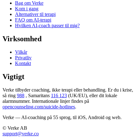
Bag om Verke
Kom i gang
Alternativer til terapi
FAQ om AI-terapi
Hvilken AI-coach passer til mig?
Virksomhed
Vilkår
Privatliv
Kontakt
Vigtigt
Verke tilbyder coaching, ikke terapi eller behandling. Er du i krise,
så ring
988
, Samaritans
116 123
(UK/EU), eller dit lokale
alarmnummer. Internationale linjer findes på
opencounseling.com/suicide-hotlines
.
Verke — AI-coaching på 55 sprog, til iOS, Android og web.
© Verke AB
support@verke.co