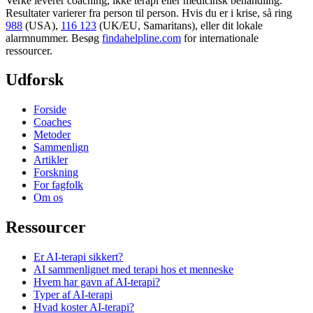
Verke leverer coaching, ikke terapi eller medicinsk behandling.
Resultater varierer fra person til person. Hvis du er i krise, så ring
988
(USA),
116 123
(UK/EU, Samaritans),
eller dit lokale
alarmnummer. Besøg
findahelpline.com
for internationale
ressourcer.
Udforsk
Forside
Coaches
Metoder
Sammenlign
Artikler
Forskning
For fagfolk
Om os
Ressourcer
Er AI-terapi sikkert?
AI sammenlignet med terapi hos et menneske
Hvem har gavn af AI-terapi?
Typer af AI-terapi
Hvad koster AI-terapi?