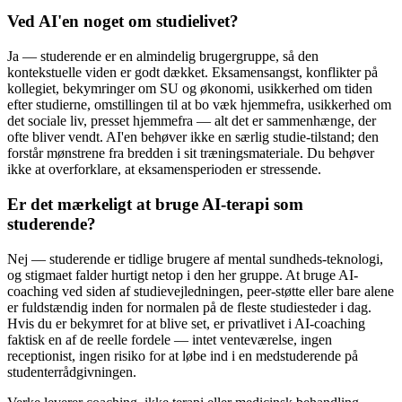
Ved AI'en noget om studielivet?
Ja — studerende er en almindelig brugergruppe, så den
kontekstuelle viden er godt dækket. Eksamensangst, konflikter på
kollegiet, bekymringer om SU og økonomi, usikkerhed om tiden
efter studierne, omstillingen til at bo væk hjemmefra, usikkerhed om
det sociale liv, presset hjemmefra — alt det er sammenhænge, der
ofte bliver vendt. AI'en behøver ikke en særlig studie-tilstand; den
forstår mønstrene fra bredden i sit træningsmateriale. Du behøver
ikke at overforklare, at eksamensperioden er stressende.
Er det mærkeligt at bruge AI-terapi som
studerende?
Nej — studerende er tidlige brugere af mental sundheds-teknologi,
og stigmaet falder hurtigt netop i den her gruppe. At bruge AI-
coaching ved siden af studievejledningen, peer-støtte eller bare alene
er fuldstændig inden for normalen på de fleste studiesteder i dag.
Hvis du er bekymret for at blive set, er privatlivet i AI-coaching
faktisk en af de reelle fordele — intet venteværelse, ingen
receptionist, ingen risiko for at løbe ind i en medstuderende på
studenterrådgivningen.