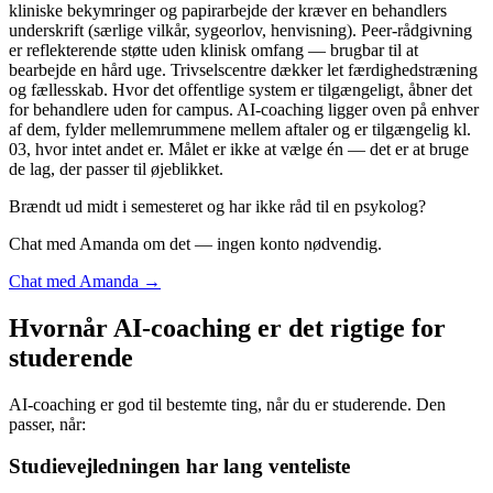
kliniske bekymringer og papirarbejde der kræver en behandlers
underskrift (særlige vilkår, sygeorlov, henvisning). Peer-rådgivning
er reflekterende støtte uden klinisk omfang — brugbar til at
bearbejde en hård uge. Trivselscentre dækker let færdighedstræning
og fællesskab. Hvor det offentlige system er tilgængeligt, åbner det
for behandlere uden for campus. AI-coaching ligger oven på enhver
af dem, fylder mellemrummene mellem aftaler og er tilgængelig kl.
03, hvor intet andet er. Målet er ikke at vælge én — det er at bruge
de lag, der passer til øjeblikket.
Brændt ud midt i semesteret og har ikke råd til en psykolog?
Chat med Amanda om det — ingen konto nødvendig.
Chat med Amanda →
Hvornår AI-coaching er det rigtige for
studerende
AI-coaching er god til bestemte ting, når du er studerende. Den
passer, når:
Studievejledningen har lang venteliste