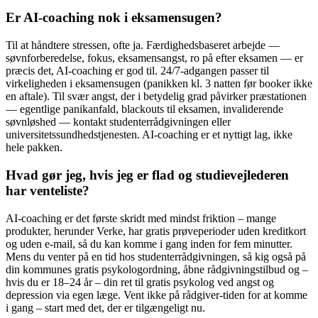
Er AI-coaching nok i eksamensugen?
Til at håndtere stressen, ofte ja. Færdighedsbaseret arbejde —
søvnforberedelse, fokus, eksamensangst, ro på efter eksamen — er
præcis det, AI-coaching er god til. 24/7-adgangen passer til
virkeligheden i eksamensugen (panikken kl. 3 natten før booker ikke
en aftale). Til svær angst, der i betydelig grad påvirker præstationen
— egentlige panikanfald, blackouts til eksamen, invaliderende
søvnløshed — kontakt studenterrådgivningen eller
universitetssundhedstjenesten. AI-coaching er et nyttigt lag, ikke
hele pakken.
Hvad gør jeg, hvis jeg er flad og studievejlederen
har venteliste?
AI-coaching er det første skridt med mindst friktion – mange
produkter, herunder Verke, har gratis prøveperioder uden kreditkort
og uden e-mail, så du kan komme i gang inden for fem minutter.
Mens du venter på en tid hos studenterrådgivningen, så kig også på
din kommunes gratis psykologordning, åbne rådgivningstilbud og –
hvis du er 18–24 år – din ret til gratis psykolog ved angst og
depression via egen læge. Vent ikke på rådgiver-tiden for at komme
i gang – start med det, der er tilgængeligt nu.