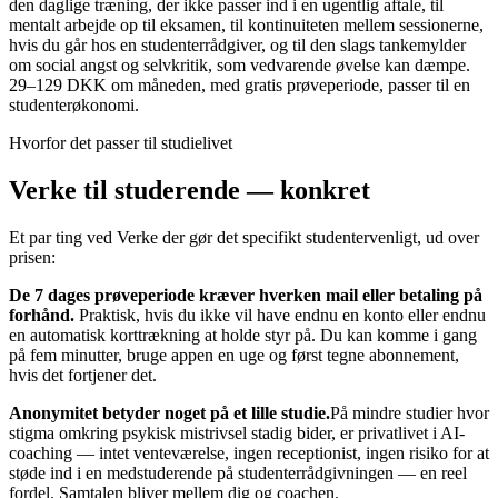
den daglige træning, der ikke passer ind i en ugentlig aftale, til
mentalt arbejde op til eksamen, til kontinuiteten mellem sessionerne,
hvis du går hos en studenterrådgiver, og til den slags tankemylder
om social angst og selvkritik, som vedvarende øvelse kan dæmpe.
29–129 DKK om måneden, med gratis prøveperiode, passer til en
studenterøkonomi.
Hvorfor det passer til studielivet
Verke til studerende — konkret
Et par ting ved Verke der gør det specifikt studentervenligt, ud over
prisen:
De 7 dages prøveperiode kræver hverken mail eller betaling på
forhånd.
Praktisk, hvis du ikke vil have endnu en konto eller endnu
en automatisk korttrækning at holde styr på. Du kan komme i gang
på fem minutter, bruge appen en uge og først tegne abonnement,
hvis det fortjener det.
Anonymitet betyder noget på et lille studie.
På mindre studier hvor
stigma omkring psykisk mistrivsel stadig bider, er privatlivet i AI-
coaching — intet venteværelse, ingen receptionist, ingen risiko for at
støde ind i en medstuderende på studenterrådgivningen — en reel
fordel. Samtalen bliver mellem dig og coachen.