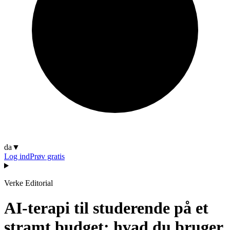
da
▼
Log ind
Prøv gratis
Verke Editorial
AI-terapi til studerende på et
stramt budget: hvad du bruger,