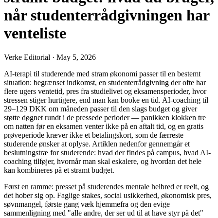
når studenterrådgivningen har
venteliste
Verke Editorial
·
May 5, 2026
AI-terapi til studerende med stram økonomi passer til en bestemt
situation: begrænset indkomst, en studenterrådgivning der ofte har
flere ugers ventetid, pres fra studielivet og eksamensperioder, hvor
stressen stiger hurtigere, end man kan booke en tid. AI-coaching til
29–129 DKK om måneden passer til den slags budget og giver
støtte døgnet rundt i de pressede perioder — panikken klokken tre
om natten før en eksamen venter ikke på en aftalt tid, og en gratis
prøveperiode kræver ikke et betalingskort, som de færreste
studerende ønsker at oplyse. Artiklen nedenfor gennemgår et
beslutningstræ for studerende: hvad der findes på campus, hvad AI-
coaching tilføjer, hvornår man skal eskalere, og hvordan det hele
kan kombineres på et stramt budget.
Først en ramme: presset på studerendes mentale helbred er reelt, og
det hober sig op. Faglige stakes, social usikkerhed, økonomisk pres,
søvnmangel, første gang væk hjemmefra og den evige
sammenligning med "alle andre, der ser ud til at have styr på det"