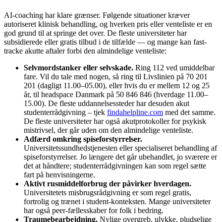
AI-coaching har klare grænser. Følgende situationer kræver
autoriseret klinisk behandling, og hverken pris eller venteliste er en
god grund til at springe det over. De fleste universiteter har
subsidierede eller gratis tilbud i de tilfælde — og mange kan fast-
tracke akutte aftaler forbi den almindelige venteliste:
Selvmordstanker eller selvskade.
Ring 112 ved umiddelbar
fare. Vil du tale med nogen, så ring til Livslinien på 70 201
201 (dagligt 11.00–05.00), eller hvis du er mellem 12 og 25
år, til headspace Danmark på 50 846 846 (hverdage 11.00–
15.00). De fleste uddannelsessteder har desuden akut
studenterrådgivning – tjek
findahelpline.com
med det samme.
De fleste universiteter har også akutprotokoller for psykisk
mistrivsel, der går uden om den almindelige venteliste.
Adfærd omkring spiseforstyrrelser.
Universitetssundhedstjenesten eller specialiseret behandling af
spiseforstyrrelser. Jo længere det går ubehandlet, jo sværere er
det at håndtere; studenterrådgivningen kan som regel sætte
fart på henvisningerne.
Aktivt rusmiddelforbrug der påvirker hverdagen.
Universitetets misbrugsrådgivning er som regel gratis,
fortrolig og trænet i student-konteksten. Mange universiteter
har også peer-fællesskaber for folk i bedring.
Traumebearbejdning.
Nylige overgreb, ulykke, pludselige