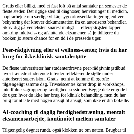
Gratis eller billigt, med et fast loft på antal samtaler pr. semester de
fleste steder. Det rigtige sted til diagnoser, henvisninger til medicin,
papirarbejde om særlige vilkår, sygeorlovserklæringer og enhver
bekymring der kræver dokumentation fra en autoriseret behandler.
Skriv dig på ventelisten snarest muligt — efterspørgslen topper
omkring midtvejs- og afsluttende eksamener, så jo tidligere du
booker, jo større chance for en tid i de pressede uger.
Peer-rådgivning eller et wellness-center, hvis du har
brug for ikke-klinisk samtalestøtte
De fleste universiteter har studenterdrevne peer-rådgivningstilbud,
hvor trænede studerende tilbyder reflekterende støtte under
autoriseret supervision. Gratis, nemt at komme til og ofte
tilgængeligt samme dag. Trivselscentre kører drop-in-workshops,
mindfulness-grupper og færdighedssessioner. Begge dele er gode i
de uger, hvor du ikke har brug for klinisk behandling, men du har
brug for at tale med nogen ansigt til ansigt, som ikke er din bofælle.
AI-coaching til daglig færdighedstræning, mentalt
eksamensarbejde, kontinuitet mellem samtaler
Tilgængelig døgnet rundt, også klokken tre om natten. Brugbar til