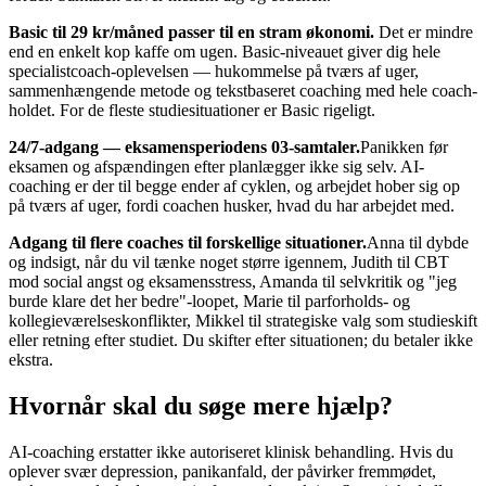
Basic til 29 kr/måned passer til en stram økonomi.
Det er mindre
end en enkelt kop kaffe om ugen. Basic-niveauet giver dig hele
specialistcoach-oplevelsen — hukommelse på tværs af uger,
sammenhængende metode og tekstbaseret coaching med hele coach-
holdet. For de fleste studiesituationer er Basic rigeligt.
24/7-adgang — eksamensperiodens 03-samtaler.
Panikken før
eksamen og afspændingen efter planlægger ikke sig selv. AI-
coaching er der til begge ender af cyklen, og arbejdet hober sig op
på tværs af uger, fordi coachen husker, hvad du har arbejdet med.
Adgang til flere coaches til forskellige situationer.
Anna til dybde
og indsigt, når du vil tænke noget større igennem, Judith til CBT
mod social angst og eksamensstress, Amanda til selvkritik og "jeg
burde klare det her bedre"-loopet, Marie til parforholds- og
kollegieværelseskonflikter, Mikkel til strategiske valg som studieskift
eller retning efter studiet. Du skifter efter situationen; du betaler ikke
ekstra.
Hvornår skal du søge mere hjælp?
AI-coaching erstatter ikke autoriseret klinisk behandling. Hvis du
oplever svær depression, panikanfald, der påvirker fremmødet,