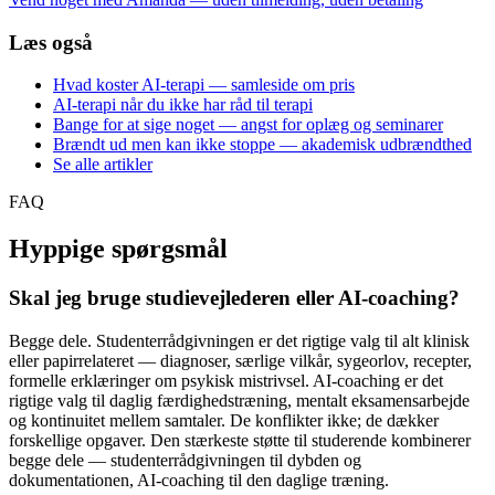
Læs også
Hvad koster AI-terapi — samleside om pris
AI-terapi når du ikke har råd til terapi
Bange for at sige noget — angst for oplæg og seminarer
Brændt ud men kan ikke stoppe — akademisk udbrændthed
Se alle artikler
FAQ
Hyppige spørgsmål
Skal jeg bruge studievejlederen eller AI-coaching?
Begge dele. Studenterrådgivningen er det rigtige valg til alt klinisk
eller papirrelateret — diagnoser, særlige vilkår, sygeorlov, recepter,
formelle erklæringer om psykisk mistrivsel. AI-coaching er det
rigtige valg til daglig færdighedstræning, mentalt eksamensarbejde
og kontinuitet mellem samtaler. De konflikter ikke; de dækker
forskellige opgaver. Den stærkeste støtte til studerende kombinerer
begge dele — studenterrådgivningen til dybden og
dokumentationen, AI-coaching til den daglige træning.