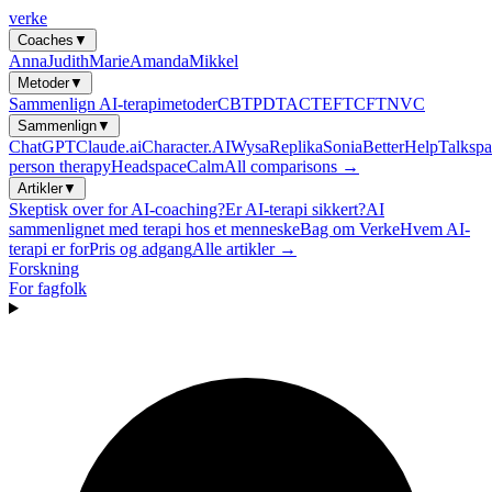
verke
Coaches
▼
Anna
Judith
Marie
Amanda
Mikkel
Metoder
▼
Sammenlign AI-terapimetoder
CBT
PDT
ACT
EFT
CFT
NVC
Sammenlign
▼
ChatGPT
Claude.ai
Character.AI
Wysa
Replika
Sonia
BetterHelp
Talkspa
person therapy
Headspace
Calm
All comparisons →
Artikler
▼
Skeptisk over for AI-coaching?
Er AI-terapi sikkert?
AI
sammenlignet med terapi hos et menneske
Bag om Verke
Hvem AI-
terapi er for
Pris og adgang
Alle artikler →
Forskning
For fagfolk