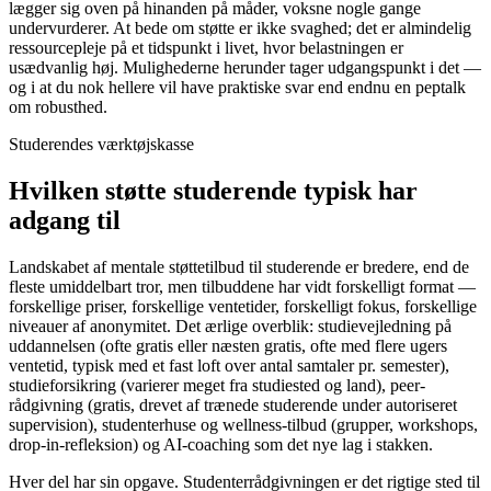
lægger sig oven på hinanden på måder, voksne nogle gange
undervurderer. At bede om støtte er ikke svaghed; det er almindelig
ressourcepleje på et tidspunkt i livet, hvor belastningen er
usædvanlig høj. Mulighederne herunder tager udgangspunkt i det —
og i at du nok hellere vil have praktiske svar end endnu en peptalk
om robusthed.
Studerendes værktøjskasse
Hvilken støtte studerende typisk har
adgang til
Landskabet af mentale støttetilbud til studerende er bredere, end de
fleste umiddelbart tror, men tilbuddene har vidt forskelligt format —
forskellige priser, forskellige ventetider, forskelligt fokus, forskellige
niveauer af anonymitet. Det ærlige overblik: studievejledning på
uddannelsen (ofte gratis eller næsten gratis, ofte med flere ugers
ventetid, typisk med et fast loft over antal samtaler pr. semester),
studieforsikring (varierer meget fra studiested og land), peer-
rådgivning (gratis, drevet af trænede studerende under autoriseret
supervision), studenterhuse og wellness-tilbud (grupper, workshops,
drop-in-refleksion) og AI-coaching som det nye lag i stakken.
Hver del har sin opgave. Studenterrådgivningen er det rigtige sted til