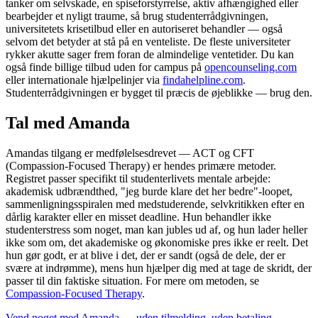
tanker om selvskade, en spiseforstyrrelse, aktiv afhængighed eller
bearbejder et nyligt traume, så brug studenterrådgivningen,
universitetets krisetilbud eller en autoriseret behandler — også
selvom det betyder at stå på en venteliste. De fleste universiteter
rykker akutte sager frem foran de almindelige ventetider. Du kan
også finde billige tilbud uden for campus på
opencounseling.com
eller internationale hjælpelinjer via
findahelpline.com
.
Studenterrådgivningen er bygget til præcis de øjeblikke — brug den.
Tal med Amanda
Amandas tilgang er medfølelsesdrevet — ACT og CFT
(Compassion-Focused Therapy) er hendes primære metoder.
Registret passer specifikt til studenterlivets mentale arbejde:
akademisk udbrændthed, "jeg burde klare det her bedre"-loopet,
sammenligningsspiralen med medstuderende, selvkritikken efter en
dårlig karakter eller en misset deadline. Hun behandler ikke
studenterstress som noget, man kan jubles ud af, og hun lader heller
ikke som om, det akademiske og økonomiske pres ikke er reelt. Det
hun gør godt, er at blive i det, der er sandt (også de dele, der er
svære at indrømme), mens hun hjælper dig med at tage de skridt, der
passer til din faktiske situation. For mere om metoden, se
Compassion-Focused Therapy
.
Vend noget med Amanda — uden tilmelding, uden betaling