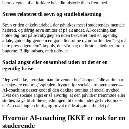
bære vægten af at forklare hele din historie til en fremmed.
Stress relateret til søvn og studiebelastning
Søvn er den enkeltvariabel, der påvirkes mest i studerendes mentale
helbred, og dårlig søvn smitter af på alt andet. AI-coaching kan
holde dig fast på søvnhygiejnen uden besværet med en ugentlig
aftale, guide dig gennem en god aftenrutine og udfordre den "jeg må
bare presse igennem"-impuls, der står bag de fleste nattetimer foran
bøgerne. Billig indsats, reelt udbytte.
Social angst eller ensomhed uden at det er en
egentlig krise
"Jeg ved ikke, hvordan man får venner her"-loopet, "alle andre har
det sjovere end mig"-spiralen, frygten før sociale arrangementer —
AI-coaching passer godt til den daglige træning af social tryghed.
Hvis den sociale angst er så alvorlig, at den påvirker fremmøde eller
studier, så gå til studievejledningen; til de almindelige tvivlsspiraler
er AI-coaching en hurtig og privat måde at gøre arbejdet på.
Hvornår AI-coaching IKKE er nok for en
studerende