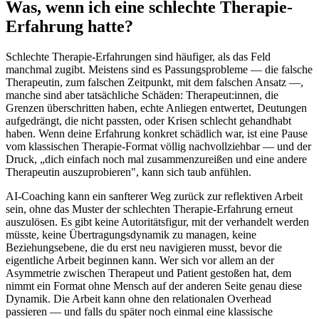
Was, wenn ich eine schlechte Therapie-
Erfahrung hatte?
Schlechte Therapie-Erfahrungen sind häufiger, als das Feld
manchmal zugibt. Meistens sind es Passungsprobleme — die falsche
Therapeutin, zum falschen Zeitpunkt, mit dem falschen Ansatz —,
manche sind aber tatsächliche Schäden: Therapeut:innen, die
Grenzen überschritten haben, echte Anliegen entwertet, Deutungen
aufgedrängt, die nicht passten, oder Krisen schlecht gehandhabt
haben. Wenn deine Erfahrung konkret schädlich war, ist eine Pause
vom klassischen Therapie-Format völlig nachvollziehbar — und der
Druck, „dich einfach noch mal zusammenzureißen und eine andere
Therapeutin auszuprobieren", kann sich taub anfühlen.
AI-Coaching kann ein sanfterer Weg zurück zur reflektiven Arbeit
sein, ohne das Muster der schlechten Therapie-Erfahrung erneut
auszulösen. Es gibt keine Autoritätsfigur, mit der verhandelt werden
müsste, keine Übertragungsdynamik zu managen, keine
Beziehungsebene, die du erst neu navigieren musst, bevor die
eigentliche Arbeit beginnen kann. Wer sich vor allem an der
Asymmetrie zwischen Therapeut und Patient gestoßen hat, dem
nimmt ein Format ohne Mensch auf der anderen Seite genau diese
Dynamik. Die Arbeit kann ohne den relationalen Overhead
passieren — und falls du später noch einmal eine klassische