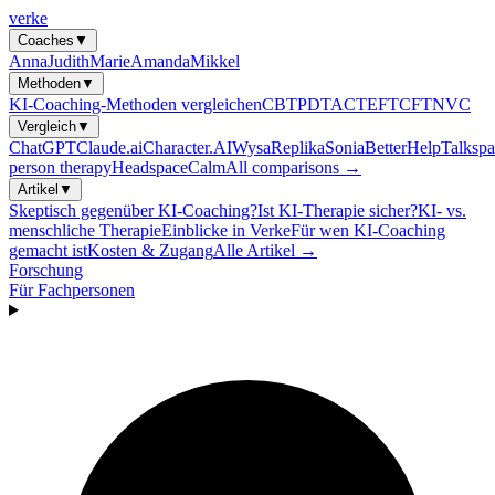
verke
Coaches
▼
Anna
Judith
Marie
Amanda
Mikkel
Methoden
▼
KI-Coaching-Methoden vergleichen
CBT
PDT
ACT
EFT
CFT
NVC
Vergleich
▼
ChatGPT
Claude.ai
Character.AI
Wysa
Replika
Sonia
BetterHelp
Talkspa
person therapy
Headspace
Calm
All comparisons →
Artikel
▼
Skeptisch gegenüber KI-Coaching?
Ist KI-Therapie sicher?
KI- vs.
menschliche Therapie
Einblicke in Verke
Für wen KI-Coaching
gemacht ist
Kosten & Zugang
Alle Artikel →
Forschung
Für Fachpersonen