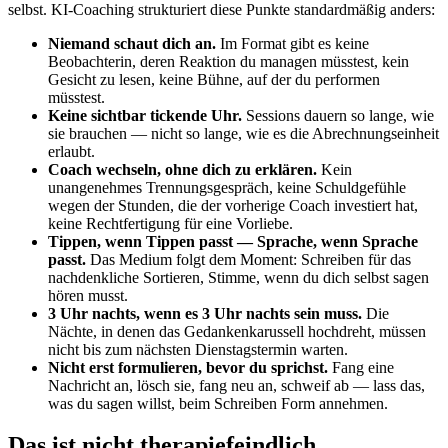
selbst. KI-Coaching strukturiert diese Punkte standardmäßig anders:
Niemand schaut dich an.
Im Format gibt es keine
Beobachterin, deren Reaktion du managen müsstest, kein
Gesicht zu lesen, keine Bühne, auf der du performen
müsstest.
Keine sichtbar tickende Uhr.
Sessions dauern so lange, wie
sie brauchen — nicht so lange, wie es die Abrechnungseinheit
erlaubt.
Coach wechseln, ohne dich zu erklären.
Kein
unangenehmes Trennungsgespräch, keine Schuldgefühle
wegen der Stunden, die der vorherige Coach investiert hat,
keine Rechtfertigung für eine Vorliebe.
Tippen, wenn Tippen passt — Sprache, wenn Sprache
passt.
Das Medium folgt dem Moment: Schreiben für das
nachdenkliche Sortieren, Stimme, wenn du dich selbst sagen
hören musst.
3 Uhr nachts, wenn es 3 Uhr nachts sein muss.
Die
Nächte, in denen das Gedankenkarussell hochdreht, müssen
nicht bis zum nächsten Dienstagstermin warten.
Nicht erst formulieren, bevor du sprichst.
Fang eine
Nachricht an, lösch sie, fang neu an, schweif ab — lass das,
was du sagen willst, beim Schreiben Form annehmen.
Das ist nicht therapiefeindlich