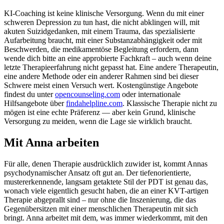
KI-Coaching ist keine klinische Versorgung. Wenn du mit einer
schweren Depression zu tun hast, die nicht abklingen will, mit
akuten Suizidgedanken, mit einem Trauma, das spezialisierte
Aufarbeitung braucht, mit einer Substanzabhängigkeit oder mit
Beschwerden, die medikamentöse Begleitung erfordern, dann
wende dich bitte an eine approbierte Fachkraft – auch wenn deine
letzte Therapieerfahrung nicht gepasst hat. Eine andere Therapeutin,
eine andere Methode oder ein anderer Rahmen sind bei dieser
Schwere meist einen Versuch wert. Kostengünstige Angebote
findest du unter
opencounseling.com
oder internationale
Hilfsangebote über
findahelpline.com
. Klassische Therapie nicht zu
mögen ist eine echte Präferenz — aber kein Grund, klinische
Versorgung zu meiden, wenn die Lage sie wirklich braucht.
Mit Anna arbeiten
Für alle, denen Therapie ausdrücklich zuwider ist, kommt Annas
psychodynamischer Ansatz oft gut an. Der tiefenorientierte,
mustererkennende, langsam getaktete Stil der PDT ist genau das,
wonach viele eigentlich gesucht haben, die an einer KVT-artigen
Therapie abgeprallt sind – nur ohne die Inszenierung, die das
Gegenübersitzen mit einer menschlichen Therapeutin mit sich
bringt. Anna arbeitet mit dem, was immer wiederkommt, mit den