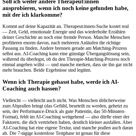
Soll ich weiter andere Therapeut:innen
ausprobieren, wenn ich noch keine gefunden habe,
mit der ich klarkomme?
Kommt auf deine Kapazität an. Therapeut:innen-Suche kostet real
— Zeit, Geld, emotionale Energie und das wiederholte Erzählen
deiner Geschichte an noch eine fremde Person. Manche Menschen
profitieren enorm davon, nach mehreren Anläufen die richtige
Passung zu finden. Andere brennen gerade am Matching-Prozess
selbst aus. AI-Coaching kann eine günstige Übergangslösung sein,
während du überlegst, ob du den Therapie-Matching-Prozess noch
einmal angehen willst — und manche merken, dass sie ihn gar nicht
mehr brauchen. Beide Ergebnisse sind legitim.
Wenn ich Therapie gehasst habe, werde ich AI-
Coaching auch hassen?
Vielleicht — vielleicht auch nicht. Was Menschen üblicherweise
zum Abprallen bringt (das Gefühl, beurteilt zu werden, gehetzt zu
sein, der Performance-Druck als gute Patientin, das 50-Minuten-
Format), fehlt im AI-Coaching weitgehend — also dürfte einer der
Faktoren, die dich vertrieben haben, deutlich kleiner ausfallen. Aber
AI-Coaching hat eine eigene Textur, und manche prallen auch daran
ab. Die 7-tägige kostenlose Testphase ist genau für diese