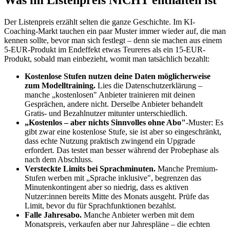
Was im Listenpreis NICHT enthalten ist
Der Listenpreis erzählt selten die ganze Geschichte. Im KI-
Coaching-Markt tauchen ein paar Muster immer wieder auf, die man
kennen sollte, bevor man sich festlegt – denn sie machen aus einem
5-EUR-Produkt im Endeffekt etwas Teureres als ein 15-EUR-
Produkt, sobald man einbezieht, womit man tatsächlich bezahlt:
Kostenlose Stufen nutzen deine Daten möglicherweise
zum Modelltraining.
Lies die Datenschutzerklärung –
manche „kostenlosen" Anbieter trainieren mit deinen
Gesprächen, andere nicht. Derselbe Anbieter behandelt
Gratis- und Bezahlnutzer mitunter unterschiedlich.
„Kostenlos – aber nichts Sinnvolles ohne Abo"
-Muster: Es
gibt zwar eine kostenlose Stufe, sie ist aber so eingeschränkt,
dass echte Nutzung praktisch zwingend ein Upgrade
erfordert. Das testet man besser während der Probephase als
nach dem Abschluss.
Versteckte Limits bei Sprachminuten.
Manche Premium-
Stufen werben mit „Sprache inklusive", begrenzen das
Minutenkontingent aber so niedrig, dass es aktiven
Nutzer:innen bereits Mitte des Monats ausgeht. Prüfe das
Limit, bevor du für Sprachfunktionen bezahlst.
Falle Jahresabo.
Manche Anbieter werben mit dem
Monatspreis, verkaufen aber nur Jahrespläne – die echten