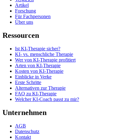
Artikel
Forschung
Für Fachpersonen
Über uns
Ressourcen
Ist KI-Therapie sicher?
KI- vs. menschliche Therapie
Wer von KI-Therapie profitiert
Arten von KI-Therapie
Kosten von KI-Therapie
Einblicke in Verke
Erste Schritte
Alternativen zur Therapie
FAQ zu KI-Therapie
Welcher KI-Coach passt zu mir?
Unternehmen
AGB
Datenschutz
Kontakt