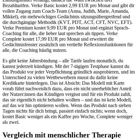
Bezahltarifen. Verke Basic kostet 2,99 EUR pro Monat und gibt dir
vollen Zugang zum Coach-Team (Anna, Judith, Marie, Amanda,
Mikkel), ein mehrwöchiges Gedächtnis sitzungsübergreifend und
die durchgängige Methodik (KVT, PDT, ACT, CFT, NVC, EFT).
Verke Premium kostet 9,99 EUR pro Monat und ergänzt Sprach-
Coaching für alle, die lieber laut sprechen als tippen. Verke
Complete kostet 17,99 EUR pro Monat und erweitert die
Gedächtnisfenster zusätzlich um vertiefte Reflexionsfunktionen für
alle, die Coaching häufig nutzen.
Es gibt keine Jahresbindung – alle Tarife laufen monatlich, du
kannst jederzeit kündigen. Mit der 7-tägigen Testphase kannst du
das Produkt vor jeder Verpflichtung gründlich ausprobieren, und im
Unterschied zu vielen Wettbewerbern musst du dafür keine
Kreditkarte hinterlegen. Das ist Absicht: Das Modell mit Karte
vorab führt nachweislich dazu, dass ein nicht unerheblicher Anteil
der Nutzer:innen das Kündigen vergisst und für ein Produkt zahlt,
das sie eigentlich nicht behalten wollten – und das ist kein Modell,
auf das wir hin optimieren wollen. Wenn das Produkt nach sieben
Tagen nichts für dich bringt, passiert einfach nichts; wenn doch,
kostet Basic weniger als ein Kaffee pro Woche, Complete weniger
als zwei.
Vergleich mit menschlicher Therapie