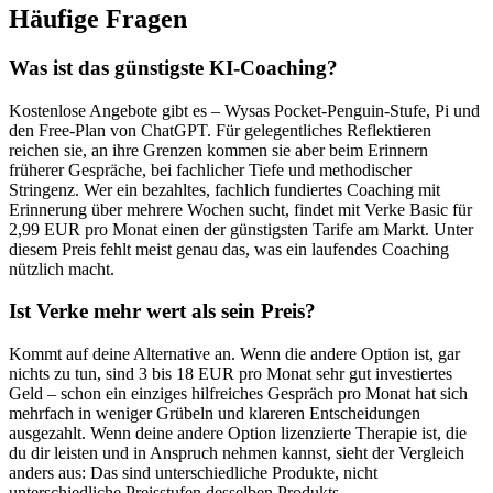
Häufige Fragen
Was ist das günstigste KI-Coaching?
Kostenlose Angebote gibt es – Wysas Pocket-Penguin-Stufe, Pi und
den Free-Plan von ChatGPT. Für gelegentliches Reflektieren
reichen sie, an ihre Grenzen kommen sie aber beim Erinnern
früherer Gespräche, bei fachlicher Tiefe und methodischer
Stringenz. Wer ein bezahltes, fachlich fundiertes Coaching mit
Erinnerung über mehrere Wochen sucht, findet mit Verke Basic für
2,99 EUR pro Monat einen der günstigsten Tarife am Markt. Unter
diesem Preis fehlt meist genau das, was ein laufendes Coaching
nützlich macht.
Ist Verke mehr wert als sein Preis?
Kommt auf deine Alternative an. Wenn die andere Option ist, gar
nichts zu tun, sind 3 bis 18 EUR pro Monat sehr gut investiertes
Geld – schon ein einziges hilfreiches Gespräch pro Monat hat sich
mehrfach in weniger Grübeln und klareren Entscheidungen
ausgezahlt. Wenn deine andere Option lizenzierte Therapie ist, die
du dir leisten und in Anspruch nehmen kannst, sieht der Vergleich
anders aus: Das sind unterschiedliche Produkte, nicht
unterschiedliche Preisstufen desselben Produkts.