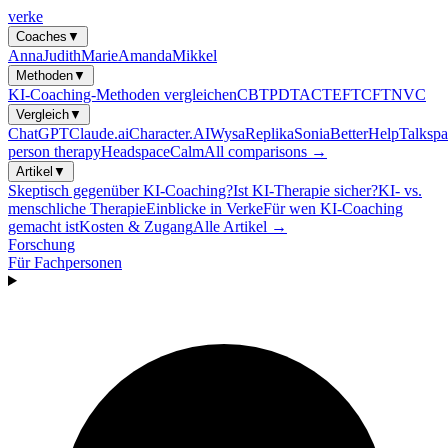
verke
Coaches
▼
Anna
Judith
Marie
Amanda
Mikkel
Methoden
▼
KI-Coaching-Methoden vergleichen
CBT
PDT
ACT
EFT
CFT
NVC
Vergleich
▼
ChatGPT
Claude.ai
Character.AI
Wysa
Replika
Sonia
BetterHelp
Talkspa
person therapy
Headspace
Calm
All comparisons →
Artikel
▼
Skeptisch gegenüber KI-Coaching?
Ist KI-Therapie sicher?
KI- vs.
menschliche Therapie
Einblicke in Verke
Für wen KI-Coaching
gemacht ist
Kosten & Zugang
Alle Artikel →
Forschung
Für Fachpersonen