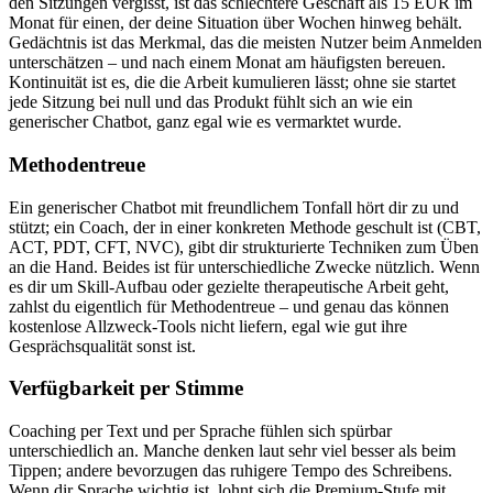
den Sitzungen vergisst, ist das schlechtere Geschäft als 15 EUR im
Monat für einen, der deine Situation über Wochen hinweg behält.
Gedächtnis ist das Merkmal, das die meisten Nutzer beim Anmelden
unterschätzen – und nach einem Monat am häufigsten bereuen.
Kontinuität ist es, die die Arbeit kumulieren lässt; ohne sie startet
jede Sitzung bei null und das Produkt fühlt sich an wie ein
generischer Chatbot, ganz egal wie es vermarktet wurde.
Methodentreue
Ein generischer Chatbot mit freundlichem Tonfall hört dir zu und
stützt; ein Coach, der in einer konkreten Methode geschult ist (CBT,
ACT, PDT, CFT, NVC), gibt dir strukturierte Techniken zum Üben
an die Hand. Beides ist für unterschiedliche Zwecke nützlich. Wenn
es dir um Skill-Aufbau oder gezielte therapeutische Arbeit geht,
zahlst du eigentlich für Methodentreue – und genau das können
kostenlose Allzweck-Tools nicht liefern, egal wie gut ihre
Gesprächsqualität sonst ist.
Verfügbarkeit per Stimme
Coaching per Text und per Sprache fühlen sich spürbar
unterschiedlich an. Manche denken laut sehr viel besser als beim
Tippen; andere bevorzugen das ruhigere Tempo des Schreibens.
Wenn dir Sprache wichtig ist, lohnt sich die Premium-Stufe mit