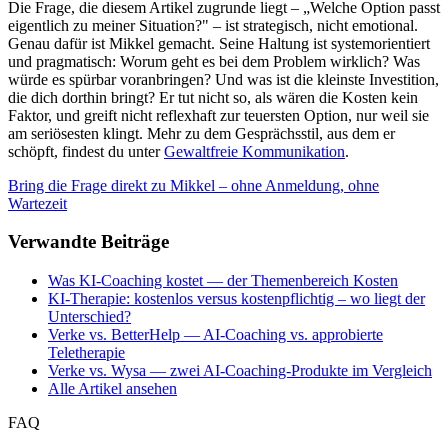
Die Frage, die diesem Artikel zugrunde liegt – „Welche Option passt
eigentlich zu meiner Situation?" – ist strategisch, nicht emotional.
Genau dafür ist Mikkel gemacht. Seine Haltung ist systemorientiert
und pragmatisch: Worum geht es bei dem Problem wirklich? Was
würde es spürbar voranbringen? Und was ist die kleinste Investition,
die dich dorthin bringt? Er tut nicht so, als wären die Kosten kein
Faktor, und greift nicht reflexhaft zur teuersten Option, nur weil sie
am seriösesten klingt. Mehr zu dem Gesprächsstil, aus dem er
schöpft, findest du unter
Gewaltfreie Kommunikation
.
Bring die Frage direkt zu Mikkel – ohne Anmeldung, ohne
Wartezeit
Verwandte Beiträge
Was KI-Coaching kostet — der Themenbereich Kosten
KI-Therapie: kostenlos versus kostenpflichtig – wo liegt der
Unterschied?
Verke vs. BetterHelp — AI-Coaching vs. approbierte
Teletherapie
Verke vs. Wysa — zwei AI-Coaching-Produkte im Vergleich
Alle Artikel ansehen
FAQ