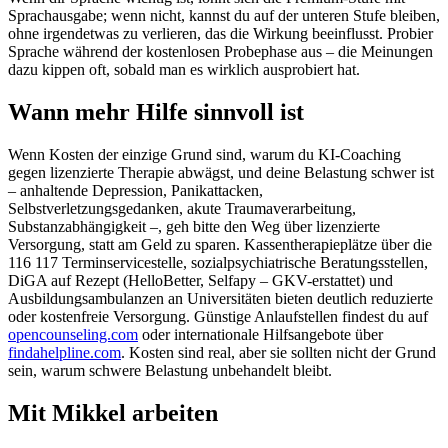
Sprachausgabe; wenn nicht, kannst du auf der unteren Stufe bleiben,
ohne irgendetwas zu verlieren, das die Wirkung beeinflusst. Probier
Sprache während der kostenlosen Probephase aus – die Meinungen
dazu kippen oft, sobald man es wirklich ausprobiert hat.
Wann mehr Hilfe sinnvoll ist
Wenn Kosten der einzige Grund sind, warum du KI-Coaching
gegen lizenzierte Therapie abwägst, und deine Belastung schwer ist
– anhaltende Depression, Panikattacken,
Selbstverletzungsgedanken, akute Traumaverarbeitung,
Substanzabhängigkeit –, geh bitte den Weg über lizenzierte
Versorgung, statt am Geld zu sparen. Kassentherapieplätze über die
116 117 Terminservicestelle, sozialpsychiatrische Beratungsstellen,
DiGA auf Rezept (HelloBetter, Selfapy – GKV-erstattet) und
Ausbildungsambulanzen an Universitäten bieten deutlich reduzierte
oder kostenfreie Versorgung. Günstige Anlaufstellen findest du auf
opencounseling.com
oder internationale Hilfsangebote über
findahelpline.com
. Kosten sind real, aber sie sollten nicht der Grund
sein, warum schwere Belastung unbehandelt bleibt.
Mit Mikkel arbeiten