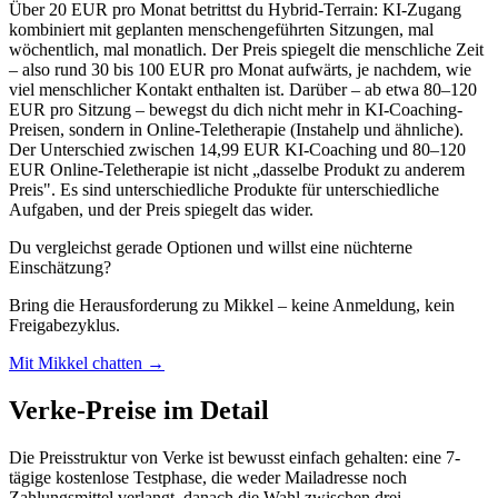
Über 20 EUR pro Monat betrittst du Hybrid-Terrain: KI-Zugang
kombiniert mit geplanten menschengeführten Sitzungen, mal
wöchentlich, mal monatlich. Der Preis spiegelt die menschliche Zeit
– also rund 30 bis 100 EUR pro Monat aufwärts, je nachdem, wie
viel menschlicher Kontakt enthalten ist. Darüber – ab etwa 80–120
EUR pro Sitzung – bewegst du dich nicht mehr in KI-Coaching-
Preisen, sondern in Online-Teletherapie (Instahelp und ähnliche).
Der Unterschied zwischen 14,99 EUR KI-Coaching und 80–120
EUR Online-Teletherapie ist nicht „dasselbe Produkt zu anderem
Preis". Es sind unterschiedliche Produkte für unterschiedliche
Aufgaben, und der Preis spiegelt das wider.
Du vergleichst gerade Optionen und willst eine nüchterne
Einschätzung?
Bring die Herausforderung zu Mikkel – keine Anmeldung, kein
Freigabezyklus.
Mit Mikkel chatten →
Verke-Preise im Detail
Die Preisstruktur von Verke ist bewusst einfach gehalten: eine 7-
tägige kostenlose Testphase, die weder Mailadresse noch
Zahlungsmittel verlangt, danach die Wahl zwischen drei