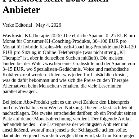
Anbieter
Verke Editorial
·
May 4, 2026
Was kostet KI-Therapie 2026? Die ehrliche Spanne: 0–25 EUR pro
Monat für Consumer-KI-Coaching-Produkte, 30–100 EUR pro
Monat für hybride KI-plus-Mensch-Coaching-Produkte und 80–120
EUR pro Sitzung in Online-Teletherapie (was nicht streng „KI-
Therapie" ist, aber in denselben Suchen mitläuft). Die meisten
landen bei der Wahl zwischen einer Gratisstufe und der Spanne von
3–15 EUR, wo Spezialisten-Gedächtnis, Voice und methodische
Kohärenz real werden. Unten: was jeder Tarif tatsächlich kostet,
was du dafür bekommst und wie sich die Preise zu den Therapie-
Alternativen beim Menschen verhalten, die viele Leser:innen
parallel abwägen.
Bei jedem Abo-Produkt geht es um zwei Zahlen: den Listenpreis
und das Verhältnis von Wert zu Nutzung. Die erste lässt sich leicht
nachschlagen. Die zweite entscheidet darüber, ob ein Produkt seinen
Platz auf deiner Monatsabrechnung verdient. Der folgende Artikel
behandelt beides – die Listenpreise der wichtigsten Anbieter und
anschließend, worauf man jenseits der Schlagzeile achten sollte,
damit der Vergleich wirklich vergleichbar wird, statt nur Euro gegen