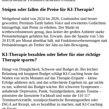
Steigen oder fallen die Preise für KI-Therapie?
Weitgehend stabil von 2024 bis 2026. Gratisstufen sind besser
geworden; Premium-Tarife haben Voice und erweitertes Gedächtnis
hinzugefügt, statt Preise zu erhöhen. Der Markt ist
wettbewerbsintensiv genug, dass keiner der großen Anbieter starke
Preisanhebungen gefahren hat. Erwarte, dass die Spanne von 5 bis
20 EUR pro Monat absehbar hält, mit Funktionsverbesserungen statt
Preisänderungen als Treiber der Jahr-zu-Jahr-Bewegung.
KI-Therapie bezahlen oder lieber für eine richtige
Therapie sparen?
Hängt von Dringlichkeit, Schwere und Budget ab. Bei leichter
Belastung mit knappem Budget schlägt KI-Coaching heute das
Warten von sechs Monaten auf das Therapie-Ersparte – kleine
Erfolge addieren sich, und das schlechteste Ergebnis ist, gar nichts
zu tun, während das Budget wächst. Bei schweren Symptomen –
anhaltende Depression, Panik, Suizidgedanken, akutes Trauma –
priorisiere die lizenzierte Fachkraft und nutze die 116 117
Terminservicestelle, sozialpsychiatrische Beratungsstellen oder
DiGA auf Rezept, um es bezahlbar zu machen, statt KI-Coaching
als Ersatz.