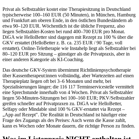
Privat als Selbstzahler kostet eine Therapiesitzung in Deutschland
typischerweise 100–160 EUR (50 Minuten), in München, Hamburg
und Frankfurt am oberen Ende, in den östlichen Bundesländern ab
etwa 90–120 EUR. Wöchentlich ist die übliche Frequenz, also
liegen Selbstzahler-Kosten bei rund 400–700 EUR pro Monat.
DiGA wie HelloBetter sind dagegen mit Rezept zu 100 % über die
GKV erstattet (HelloBetter z. B. ca. 235 EUR / 90 Tage, voll
erstattet). Online-Teletherapie wie Instahelp liegt als Selbstzahler bei
80–120 EUR pro Sitzung – günstiger als die Privatpraxis, aber in
einer anderen Kategorie als KI-Coaching.
Das deutsche GKV-System übernimmt Richtlinienpsychotherapie
über Kassentherapeut:innen vollständig, aber Wartezeiten auf einen
Therapieplatz liegen oft bei 3–6 Monaten und mehr, bei
Spezialisierungen länger; die 116 117 Terminservicestelle vermittelt
eine Sprechstunde innerhalb von 4 Wochen. Privat als Selbstzahler
liegen 50-Minuten-Sitzungen bei 100–160 EUR; PKV/Selbstzahler
greifen schneller auf Privatpraxen zu. DiGA wie HelloBetter,
Selfapy oder Mindable sind 100 % GKV-erstattet via Rezept –
„App auf Rezept". Die Realität in Deutschland ist häufiger eine
Frage des Zugangs als des Preises: Auch wenn die Kasse zahlt,
kann es Wochen oder Monate dauern, die richtige Person zu finden.