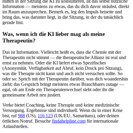
mitten in der Sitzung die KI zu konsultieren, ist das selbst nützliche
Information — meistens zu etwas, das du dich davor sträubst, direkt
im Raum anzusprechen. Bemerk es, leg den Impuls beiseite und
bring das, was darunter liegt, in die Sitzung, in der du tatsächlich
gerade bist.
Was, wenn ich die KI lieber mag als meine
Therapeutin?
Das ist Information. Vielleicht heißt es, dass die Chemie mit der
Therapeutin nicht stimmt — die therapeutische Allianz ist real und
ernst zu nehmen. Oder die KI liefert etwas Spezifisches
(Anonymität, Verfügbarkeit auf Abruf, kein Druck pro Sitzung),
was die Therapie nicht kann und auch nicht versuchen sollte. So
oder so: Sprich mit der Therapeutin darüber, was dich woandershin
zieht; das Gespräch bringt meistens etwas Brauchbares zutage —
egal, ob am Ende ein Therapeutenwechsel steht oder ihr die
gemeinsame Arbeit neu justiert.
Verke bietet Coaching, keine Therapie und keine medizinische
Versorgung. Ergebnisse sind individuell. Wenn du in einer Krise
bist, ruf
988
(US),
116 123
(UK/EU, Samaritans),
oder deinen
örtlichen Notruf. Besuche
findahelpline.com
für internationale
Anlaufstellen.