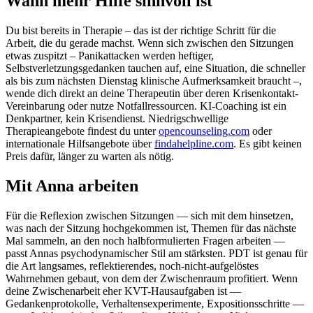
Wann mehr Hilfe sinnvoll ist
Du bist bereits in Therapie – das ist der richtige Schritt für die
Arbeit, die du gerade machst. Wenn sich zwischen den Sitzungen
etwas zuspitzt – Panikattacken werden heftiger,
Selbstverletzungsgedanken tauchen auf, eine Situation, die schneller
als bis zum nächsten Dienstag klinische Aufmerksamkeit braucht –,
wende dich direkt an deine Therapeutin über deren Krisenkontakt-
Vereinbarung oder nutze Notfallressourcen. KI-Coaching ist ein
Denkpartner, kein Krisendienst. Niedrigschwellige
Therapieangebote findest du unter
opencounseling.com
oder
internationale Hilfsangebote über
findahelpline.com
. Es gibt keinen
Preis dafür, länger zu warten als nötig.
Mit Anna arbeiten
Für die Reflexion zwischen Sitzungen — sich mit dem hinsetzen,
was nach der Sitzung hochgekommen ist, Themen für das nächste
Mal sammeln, an den noch halbformulierten Fragen arbeiten —
passt Annas psychodynamischer Stil am stärksten. PDT ist genau für
die Art langsames, reflektierendes, noch-nicht-aufgelöstes
Wahrnehmen gebaut, von dem der Zwischenraum profitiert. Wenn
deine Zwischenarbeit eher KVT-Hausaufgaben ist —
Gedankenprotokolle, Verhaltensexperimente, Expositionsschritte —