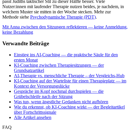
passt Judiths taktischer Stil zu dieser Hälfte besser. Viele
Nutzer:innen mit laufender Therapie nutzen beides, je nachdem, in
welchem Muster sie mitten in der Woche stecken. Mehr zur
Methode siehe
Psychodynamische Therapie (PDT)
.
Mit Anna zwischen den Sitzungen reflektieren — keine Anmeldung,
keine Bezahlung
Verwandte Beiträge
Einstieg ins AI-Coaching — die praktische Säule für den
ersten Monat
KI-Coaching zwischen Therapiesitzungen — der
Grundsatzartikel
AI-Therapie vs. menschliche Therapie – der Vergleichs-Hub
KI-Coaching auf der Warteliste für einen Therapieplatz — im
Kontext der Versorgungslücke
Gespräche im Kopf nochmal durchspielen — die
Grübelschleife nach der Sitzung
Was tun, wenn ängstliche Gedanken nicht aufhören
Wie du erkennst, ob KI-Coaching wirkt — der Begleitartikel
über Fortschrittssignale
Alle Artikel ansehen
FAQ