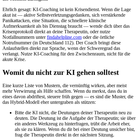
Ehrlich gesagt: KI-Coaching ist kein Krisendienst. Wenn die Lage
akut ist — aktive Selbstverletzungsgedanken, sich verstärkende
Panikattacken, eine Situation, die schnellere klinische
Aufmerksamkeit als bis Dienstag braucht — wende dich über das
Krisenprotokoll direkt an deine Therapeutin, oder nutze
Notfallnummern unter
findahelpline.com
oder die örtliche
Notrufnummer (in Deutschland 112). Der Coach bringt diese
Anlaufstellen direkt zur Sprache, wenn der Schweregrad das
verlangt. Nutze KI-Coaching für den Zwischenraum, nicht für die
akute Krise.
Womit du nicht zur KI gehen solltest
Eine kurze Liste von Mustern, die vernünftig wirken, aber meist
mehr Verwirrung als Hilfe schaffen. Wenn du merkst, dass du in
eines davon abdriftest, steuere früh gegen — es sind die Muster, die
das Hybrid-Modell eher untergraben als stützen:
Bitte die KI nicht, die Deutungen deiner Therapeutin neu zu
deuten. Die Deutung ist die Aufgabe der Therapeutin; sie über
ein anderes Werkzeug zu hinterfragen, trübt die Arbeit eher,
als sie zu klären. Wenn du dir bei einer Deutung unsicher bist,
frag die Therapeutin direkt in der nächsten Sitzung.