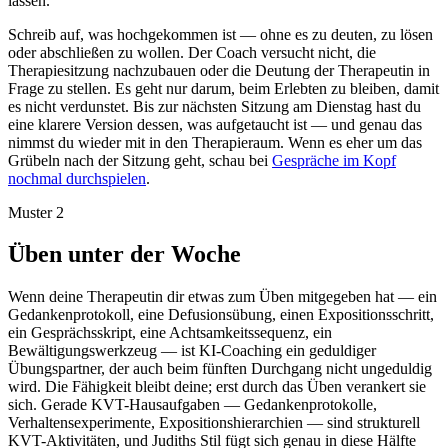
lassen.
Schreib auf, was hochgekommen ist — ohne es zu deuten, zu lösen
oder abschließen zu wollen. Der Coach versucht nicht, die
Therapiesitzung nachzubauen oder die Deutung der Therapeutin in
Frage zu stellen. Es geht nur darum, beim Erlebten zu bleiben, damit
es nicht verdunstet. Bis zur nächsten Sitzung am Dienstag hast du
eine klarere Version dessen, was aufgetaucht ist — und genau das
nimmst du wieder mit in den Therapieraum. Wenn es eher um das
Grübeln nach der Sitzung geht, schau bei
Gespräche im Kopf
nochmal durchspielen
.
Muster 2
Üben unter der Woche
Wenn deine Therapeutin dir etwas zum Üben mitgegeben hat — ein
Gedankenprotokoll, eine Defusionsübung, einen Expositionsschritt,
ein Gesprächsskript, eine Achtsamkeitssequenz, ein
Bewältigungswerkzeug — ist KI-Coaching ein geduldiger
Übungspartner, der auch beim fünften Durchgang nicht ungeduldig
wird. Die Fähigkeit bleibt deine; erst durch das Üben verankert sie
sich. Gerade KVT-Hausaufgaben — Gedankenprotokolle,
Verhaltensexperimente, Expositionshierarchien — sind strukturell
KVT-Aktivitäten, und Judiths Stil fügt sich genau in diese Hälfte