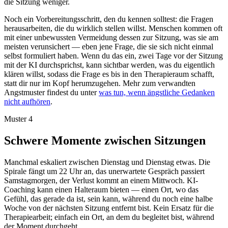
die Sitzung weniger.
Noch ein Vorbereitungsschritt, den du kennen solltest: die Fragen
herausarbeiten, die du wirklich stellen willst. Menschen kommen oft
mit einer unbewussten Vermeidung dessen zur Sitzung, was sie am
meisten verunsichert — eben jene Frage, die sie sich nicht einmal
selbst formuliert haben. Wenn du das ein, zwei Tage vor der Sitzung
mit der KI durchsprichst, kann sichtbar werden, was du eigentlich
klären willst, sodass die Frage es bis in den Therapieraum schafft,
statt dir nur im Kopf herumzugehen. Mehr zum verwandten
Angstmuster findest du unter
was tun, wenn ängstliche Gedanken
nicht aufhören
.
Muster 4
Schwere Momente zwischen Sitzungen
Manchmal eskaliert zwischen Dienstag und Dienstag etwas. Die
Spirale fängt um 22 Uhr an, das unerwartete Gespräch passiert
Samstagmorgen, der Verlust kommt an einem Mittwoch. KI-
Coaching kann einen Halteraum bieten — einen Ort, wo das
Gefühl, das gerade da ist, sein kann, während du noch eine halbe
Woche von der nächsten Sitzung entfernt bist. Kein Ersatz für die
Therapiearbeit; einfach ein Ort, an dem du begleitet bist, während
der Moment durchgeht.