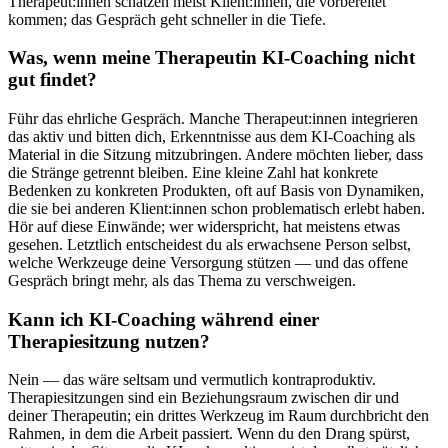
Therapeut:innen schätzen meist Klient:innen, die vorbereitet
kommen; das Gespräch geht schneller in die Tiefe.
Was, wenn meine Therapeutin KI-Coaching nicht
gut findet?
Führ das ehrliche Gespräch. Manche Therapeut:innen integrieren
das aktiv und bitten dich, Erkenntnisse aus dem KI-Coaching als
Material in die Sitzung mitzubringen. Andere möchten lieber, dass
die Stränge getrennt bleiben. Eine kleine Zahl hat konkrete
Bedenken zu konkreten Produkten, oft auf Basis von Dynamiken,
die sie bei anderen Klient:innen schon problematisch erlebt haben.
Hör auf diese Einwände; wer widerspricht, hat meistens etwas
gesehen. Letztlich entscheidest du als erwachsene Person selbst,
welche Werkzeuge deine Versorgung stützen — und das offene
Gespräch bringt mehr, als das Thema zu verschweigen.
Kann ich KI-Coaching während einer
Therapiesitzung nutzen?
Nein — das wäre seltsam und vermutlich kontraproduktiv.
Therapiesitzungen sind ein Beziehungsraum zwischen dir und
deiner Therapeutin; ein drittes Werkzeug im Raum durchbricht den
Rahmen, in dem die Arbeit passiert. Wenn du den Drang spürst,