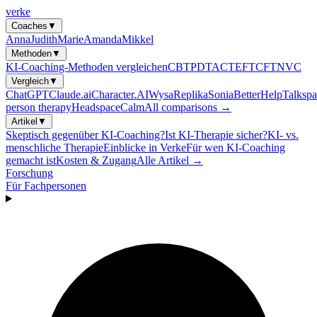
verke
Coaches
▼
Anna
Judith
Marie
Amanda
Mikkel
Methoden
▼
KI-Coaching-Methoden vergleichen
CBT
PDT
ACT
EFT
CFT
NVC
Vergleich
▼
ChatGPT
Claude.ai
Character.AI
Wysa
Replika
Sonia
BetterHelp
Talkspa
person therapy
Headspace
Calm
All comparisons →
Artikel
▼
Skeptisch gegenüber KI-Coaching?
Ist KI-Therapie sicher?
KI- vs.
menschliche Therapie
Einblicke in Verke
Für wen KI-Coaching
gemacht ist
Kosten & Zugang
Alle Artikel →
Forschung
Für Fachpersonen