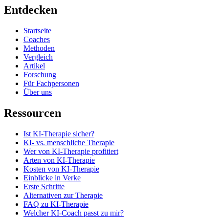
Entdecken
Startseite
Coaches
Methoden
Vergleich
Artikel
Forschung
Für Fachpersonen
Über uns
Ressourcen
Ist KI-Therapie sicher?
KI- vs. menschliche Therapie
Wer von KI-Therapie profitiert
Arten von KI-Therapie
Kosten von KI-Therapie
Einblicke in Verke
Erste Schritte
Alternativen zur Therapie
FAQ zu KI-Therapie
Welcher KI-Coach passt zu mir?