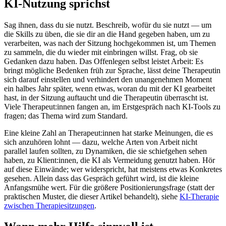
KI-Nutzung sprichst
Sag ihnen, dass du sie nutzt. Beschreib, wofür du sie nutzt — um
die Skills zu üben, die sie dir an die Hand gegeben haben, um zu
verarbeiten, was nach der Sitzung hochgekommen ist, um Themen
zu sammeln, die du wieder mit einbringen willst. Frag, ob sie
Gedanken dazu haben. Das Offenlegen selbst leistet Arbeit: Es
bringt mögliche Bedenken früh zur Sprache, lässt deine Therapeutin
sich darauf einstellen und verhindert den unangenehmen Moment
ein halbes Jahr später, wenn etwas, woran du mit der KI gearbeitet
hast, in der Sitzung auftaucht und die Therapeutin überrascht ist.
Viele Therapeut:innen fangen an, im Erstgespräch nach KI-Tools zu
fragen; das Thema wird zum Standard.
Eine kleine Zahl an Therapeut:innen hat starke Meinungen, die es
sich anzuhören lohnt — dazu, welche Arten von Arbeit nicht
parallel laufen sollten, zu Dynamiken, die sie schiefgehen sehen
haben, zu Klient:innen, die KI als Vermeidung genutzt haben. Hör
auf diese Einwände; wer widerspricht, hat meistens etwas Konkretes
gesehen. Allein dass das Gespräch geführt wird, ist die kleine
Anfangsmühe wert. Für die größere Positionierungsfrage (statt der
praktischen Muster, die dieser Artikel behandelt), siehe
KI-Therapie
zwischen Therapiesitzungen
.