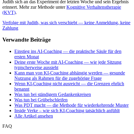
Judith sich an das Experiment der letzten Woche und sein Ergebnis
erinnert. Mehr zur Methode unter
Kognitive Verhaltenstherapie
(KVT)
.
Verfolge mit Judith, was sich verschiebt — keine Anmeldung, keine
Zahlung
Verwandte Beiträge
Einstieg ins AI-Coaching — die praktische Säule für den
ersten Monat
Deine erste Woche mit AI-Coaching — wie jede Sitzung
typischerweise aussieht
Kann man von KI-Coaching abhängig werden — gesunde
Nutzung als Rahmen für die zugehörige Frage
Wenn KI-Coaching nicht ausreicht — die Grenzen ehrlich
benannt
Was tun bei ständigem Gedankenkreisen
Was tun bei Grübelschleifen
Was PDT macht — die Methode für wiederkehrende Muster
Inside Verke – wie sich KI-Coaching tatsächlich anfühlt
Alle Artikel ansehen
FAQ