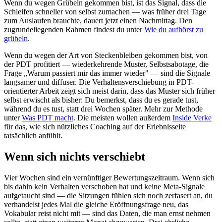
Wenn du wegen Grübeln gekommen bist, ist das Signal, dass die
Schleifen schneller von selbst zumachen — was früher drei Tage
zum Auslaufen brauchte, dauert jetzt einen Nachmittag. Den
zugrundeliegenden Rahmen findest du unter
Wie du aufhörst zu
grübeln
.
Wenn du wegen der Art von Steckenbleiben gekommen bist, von
der PDT profitiert — wiederkehrende Muster, Selbstsabotage, die
Frage „Warum passiert mir das immer wieder" — sind die Signale
langsamer und diffuser. Die Verhaltensverschiebung in PDT-
orientierter Arbeit zeigt sich meist darin, dass das Muster sich früher
selbst erwischt als bisher: Du bemerkst, dass du es gerade tust,
während du es tust, statt drei Wochen später. Mehr zur Methode
unter
Was PDT macht
. Die meisten wollen außerdem
Inside Verke
für das, wie sich nützliches Coaching auf der Erlebnisseite
tatsächlich anfühlt.
Wenn sich nichts verschiebt
Vier Wochen sind ein vernünftiger Bewertungszeitraum. Wenn sich
bis dahin kein Verhalten verschoben hat und keine Meta-Signale
aufgetaucht sind — die Sitzungen fühlen sich noch zerfasert an, du
verhandelst jedes Mal die gleiche Eröffnungsfrage neu, das
Vokabular reist nicht mit — sind das Daten, die man ernst nehmen