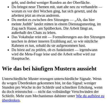
geht, und drehst weniger Runden an der Oberfläche.
Du bringst neue Themen mit, statt alte neu zu verhandeln —
worum es vor drei Wochen ging, hat sich gesetzt, und du
arbeitest jetzt an etwas anderem.
Du merkst es zwischen den Sitzungen — „Ah, das hier
meinte Judith" landet mitten in einem Dienstagsmeeting, im
Zug nach Hause, am Spülbecken. Die Arbeit fängt an,
außerhalb des Chats zu leben.
Das Vokabular reist mit — Formulierungen aus den Sitzungen
tauchen in deiner inneren Erzählung auf, so wie nützliche
Rahmen es tun, sobald du sie aufgenommen hast.
Du hörst auf zu prüfen, ob es funktioniert — irgendwann
wird die Meta-Frage leise und die Arbeit selbst wird zur
Hauptsache.
Wie das bei häufigen Mustern aussieht
Unterschiedliche Muster erzeugen unterschiedliche Signale. Wenn
du wegen Überdenken gekommen bist, ist das Signal: weniger
Stunden pro Woche in der Schleife und schnellere Erholung, wenn
du doch reinrutschst — nicht das vollständige Verschwinden der
Schleife. Mehr zum Mechanismus dahinter unter
Wie du aufhörst zu
überdenken
.