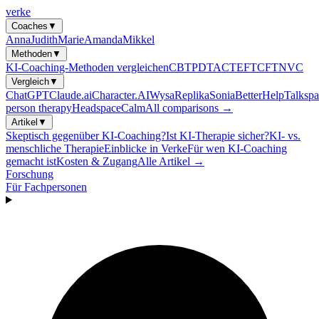
verke
Coaches
▼
Anna
Judith
Marie
Amanda
Mikkel
Methoden
▼
KI-Coaching-Methoden vergleichen
CBT
PDT
ACT
EFT
CFT
NVC
Vergleich
▼
ChatGPT
Claude.ai
Character.AI
Wysa
Replika
Sonia
BetterHelp
Talkspa
person therapy
Headspace
Calm
All comparisons →
Artikel
▼
Skeptisch gegenüber KI-Coaching?
Ist KI-Therapie sicher?
KI- vs.
menschliche Therapie
Einblicke in Verke
Für wen KI-Coaching
gemacht ist
Kosten & Zugang
Alle Artikel →
Forschung
Für Fachpersonen