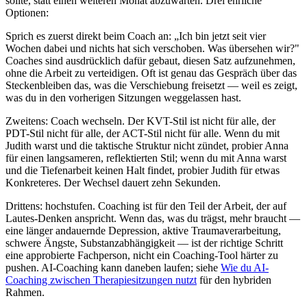
sollte, statt einen weiteren Monat abzuwarten. Drei ehrliche
Optionen:
Sprich es zuerst direkt beim Coach an: „Ich bin jetzt seit vier
Wochen dabei und nichts hat sich verschoben. Was übersehen wir?"
Coaches sind ausdrücklich dafür gebaut, diesen Satz aufzunehmen,
ohne die Arbeit zu verteidigen. Oft ist genau das Gespräch über das
Steckenbleiben das, was die Verschiebung freisetzt — weil es zeigt,
was du in den vorherigen Sitzungen weggelassen hast.
Zweitens: Coach wechseln. Der KVT-Stil ist nicht für alle, der
PDT-Stil nicht für alle, der ACT-Stil nicht für alle. Wenn du mit
Judith warst und die taktische Struktur nicht zündet, probier Anna
für einen langsameren, reflektierten Stil; wenn du mit Anna warst
und die Tiefenarbeit keinen Halt findet, probier Judith für etwas
Konkreteres. Der Wechsel dauert zehn Sekunden.
Drittens: hochstufen. Coaching ist für den Teil der Arbeit, der auf
Lautes-Denken anspricht. Wenn das, was du trägst, mehr braucht —
eine länger andauernde Depression, aktive Traumaverarbeitung,
schwere Ängste, Substanzabhängigkeit — ist der richtige Schritt
eine approbierte Fachperson, nicht ein Coaching-Tool härter zu
pushen. AI-Coaching kann daneben laufen; siehe
Wie du AI-
Coaching zwischen Therapiesitzungen nutzt
für den hybriden
Rahmen.