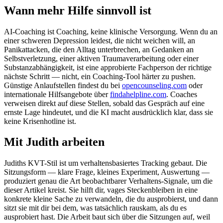
Wann mehr Hilfe sinnvoll ist
AI-Coaching ist Coaching, keine klinische Versorgung. Wenn du an
einer schweren Depression leidest, die nicht weichen will, an
Panikattacken, die den Alltag unterbrechen, an Gedanken an
Selbstverletzung, einer aktiven Traumaverarbeitung oder einer
Substanzabhängigkeit, ist eine approbierte Fachperson der richtige
nächste Schritt — nicht, ein Coaching-Tool härter zu pushen.
Günstige Anlaufstellen findest du bei
opencounseling.com
oder
internationale Hilfsangebote über
findahelpline.com
. Coaches
verweisen direkt auf diese Stellen, sobald das Gespräch auf eine
ernste Lage hindeutet, und die KI macht ausdrücklich klar, dass sie
keine Krisenhotline ist.
Mit Judith arbeiten
Judiths KVT-Stil ist um verhaltensbasiertes Tracking gebaut. Die
Sitzungsform — klare Frage, kleines Experiment, Auswertung —
produziert genau die Art beobachtbarer Verhaltens-Signale, um die
dieser Artikel kreist. Sie hilft dir, vages Steckenbleiben in eine
konkrete kleine Sache zu verwandeln, die du ausprobierst, und dann
sitzt sie mit dir bei dem, was tatsächlich rauskam, als du es
ausprobiert hast. Die Arbeit baut sich über die Sitzungen auf, weil