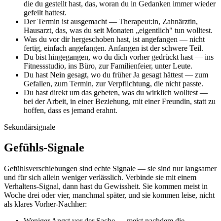
die du gestellt hast, das, woran du in Gedanken immer wieder
gefeilt hattest.
Der Termin ist ausgemacht — Therapeut:in, Zahnärztin,
Hausarzt, das, was du seit Monaten „eigentlich" tun wolltest.
Was du vor dir hergeschoben hast, ist angefangen — nicht
fertig, einfach angefangen. Anfangen ist der schwere Teil.
Du bist hingegangen, wo du dich vorher gedrückt hast — ins
Fitnessstudio, ins Büro, zur Familienfeier, unter Leute.
Du hast Nein gesagt, wo du früher Ja gesagt hättest — zum
Gefallen, zum Termin, zur Verpflichtung, die nicht passte.
Du hast direkt um das gebeten, was du wirklich wolltest —
bei der Arbeit, in einer Beziehung, mit einer Freundin, statt zu
hoffen, dass es jemand erahnt.
Sekundärsignale
Gefühls-Signale
Gefühlsverschiebungen sind echte Signale — sie sind nur langsamer
und für sich allein weniger verlässlich. Verbinde sie mit einem
Verhaltens-Signal, dann hast du Gewissheit. Sie kommen meist in
Woche drei oder vier, manchmal später, und sie kommen leise, nicht
als klares Vorher-Nachher:
Weniger Angst vor der Sache — meist nachdem die