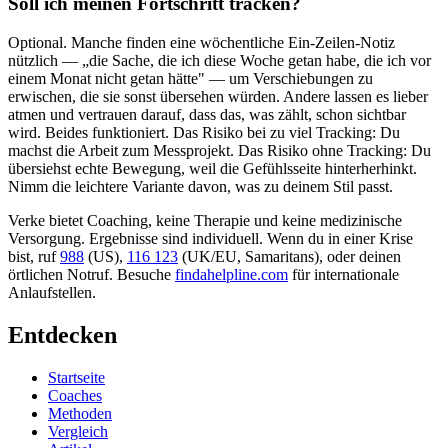
Soll ich meinen Fortschritt tracken?
Optional. Manche finden eine wöchentliche Ein-Zeilen-Notiz
nützlich — „die Sache, die ich diese Woche getan habe, die ich vor
einem Monat nicht getan hätte" — um Verschiebungen zu
erwischen, die sie sonst übersehen würden. Andere lassen es lieber
atmen und vertrauen darauf, dass das, was zählt, schon sichtbar
wird. Beides funktioniert. Das Risiko bei zu viel Tracking: Du
machst die Arbeit zum Messprojekt. Das Risiko ohne Tracking: Du
übersiehst echte Bewegung, weil die Gefühlsseite hinterherhinkt.
Nimm die leichtere Variante davon, was zu deinem Stil passt.
Verke bietet Coaching, keine Therapie und keine medizinische
Versorgung. Ergebnisse sind individuell. Wenn du in einer Krise
bist, ruf
988
(US),
116 123
(UK/EU, Samaritans),
oder deinen
örtlichen Notruf. Besuche
findahelpline.com
für internationale
Anlaufstellen.
Entdecken
Startseite
Coaches
Methoden
Vergleich