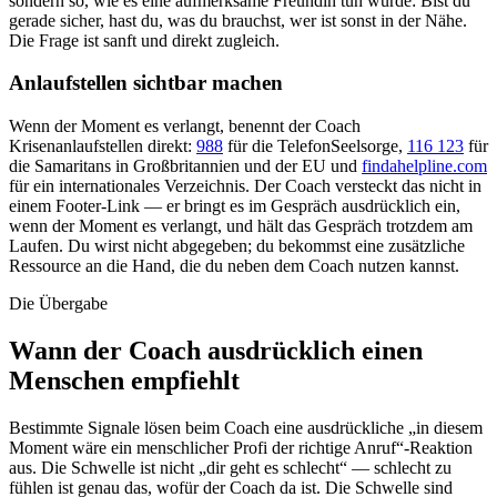
sondern so, wie es eine aufmerksame Freundin tun würde: Bist du
gerade sicher, hast du, was du brauchst, wer ist sonst in der Nähe.
Die Frage ist sanft und direkt zugleich.
Anlaufstellen sichtbar machen
Wenn der Moment es verlangt, benennt der Coach
Krisenanlaufstellen direkt:
988
für die TelefonSeelsorge,
116 123
für
die Samaritans in Großbritannien und der EU und
findahelpline.com
für ein internationales Verzeichnis. Der Coach versteckt das nicht in
einem Footer-Link — er bringt es im Gespräch ausdrücklich ein,
wenn der Moment es verlangt, und hält das Gespräch trotzdem am
Laufen. Du wirst nicht abgegeben; du bekommst eine zusätzliche
Ressource an die Hand, die du neben dem Coach nutzen kannst.
Die Übergabe
Wann der Coach ausdrücklich einen
Menschen empfiehlt
Bestimmte Signale lösen beim Coach eine ausdrückliche „in diesem
Moment wäre ein menschlicher Profi der richtige Anruf“-Reaktion
aus. Die Schwelle ist nicht „dir geht es schlecht“ — schlecht zu
fühlen ist genau das, wofür der Coach da ist. Die Schwelle sind