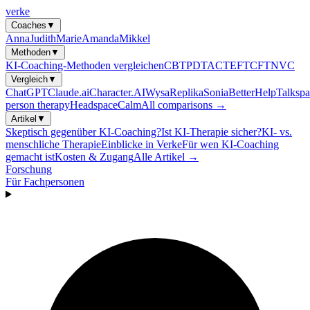
verke
Coaches
▼
Anna
Judith
Marie
Amanda
Mikkel
Methoden
▼
KI-Coaching-Methoden vergleichen
CBT
PDT
ACT
EFT
CFT
NVC
Vergleich
▼
ChatGPT
Claude.ai
Character.AI
Wysa
Replika
Sonia
BetterHelp
Talkspa
person therapy
Headspace
Calm
All comparisons →
Artikel
▼
Skeptisch gegenüber KI-Coaching?
Ist KI-Therapie sicher?
KI- vs.
menschliche Therapie
Einblicke in Verke
Für wen KI-Coaching
gemacht ist
Kosten & Zugang
Alle Artikel →
Forschung
Für Fachpersonen