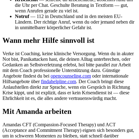
die Uhr per Chat. Geschulte Beratung in Textform — gut,
wenn Anrufen gerade zu viel ist.
Notruf
— 112 in Deutschland und in den meisten EU-
Ländern. Der richtige Anruf, wenn du oder jemand neben dir
in unmittelbarer körperlicher Gefahr ist.
Wann mehr Hilfe sinnvoll ist
Verke ist Coaching, keine klinische Versorgung. Wenn du in akuter
Not bist, Panikattacken hast, die deinen Alltag unterbrechen, oder
Gedanken an Selbstverletzung erlebst, hol bitte parallel zur Arbeit
mit dem Coach professionelle Unterstützung dazu. Günstige
Angebote findest du bei
opencounseling.com
oder internationale
Hilfsangebote über
findahelpline.com
. Der Coach bringt diese
Anlaufstellen direkt zur Sprache, wenn ein Gespräch in Richtung
Krise kippt, und ist explizit, dass er kein Krisendienst ist — diese
Ehrlichkeit ist es, die alles andere vertrauenswürdig macht.
Mit Amanda arbeiten
Amandas CFT (Compassion-Focused Therapy) und ACT
(Acceptance and Commitment Therapy) eignen sich besonders gut,
um in schweren Momenten zu bleiben, statt schnell darüber