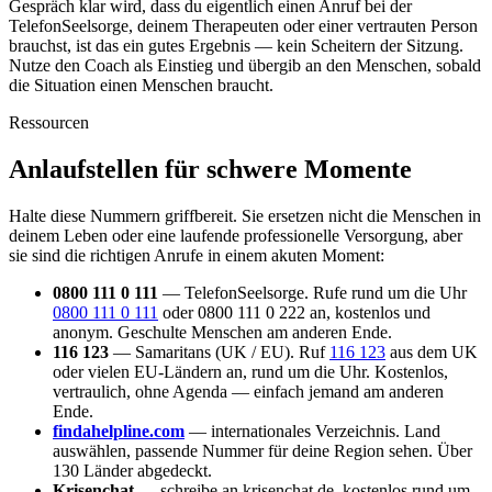
Gespräch klar wird, dass du eigentlich einen Anruf bei der
TelefonSeelsorge, deinem Therapeuten oder einer vertrauten Person
brauchst, ist das ein gutes Ergebnis — kein Scheitern der Sitzung.
Nutze den Coach als Einstieg und übergib an den Menschen, sobald
die Situation einen Menschen braucht.
Ressourcen
Anlaufstellen für schwere Momente
Halte diese Nummern griffbereit. Sie ersetzen nicht die Menschen in
deinem Leben oder eine laufende professionelle Versorgung, aber
sie sind die richtigen Anrufe in einem akuten Moment:
0800 111 0 111
— TelefonSeelsorge. Rufe rund um die Uhr
0800 111 0 111
oder 0800 111 0 222 an, kostenlos und
anonym. Geschulte Menschen am anderen Ende.
116 123
— Samaritans (UK / EU). Ruf
116 123
aus dem UK
oder vielen EU-Ländern an, rund um die Uhr. Kostenlos,
vertraulich, ohne Agenda — einfach jemand am anderen
Ende.
findahelpline.com
— internationales Verzeichnis. Land
auswählen, passende Nummer für deine Region sehen. Über
130 Länder abgedeckt.
Krisenchat
— schreibe an krisenchat.de, kostenlos rund um