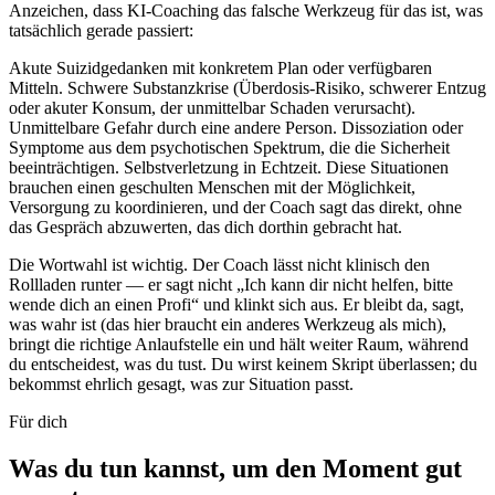
Anzeichen, dass KI-Coaching das falsche Werkzeug für das ist, was
tatsächlich gerade passiert:
Akute Suizidgedanken mit konkretem Plan oder verfügbaren
Mitteln. Schwere Substanzkrise (Überdosis-Risiko, schwerer Entzug
oder akuter Konsum, der unmittelbar Schaden verursacht).
Unmittelbare Gefahr durch eine andere Person. Dissoziation oder
Symptome aus dem psychotischen Spektrum, die die Sicherheit
beeinträchtigen. Selbstverletzung in Echtzeit. Diese Situationen
brauchen einen geschulten Menschen mit der Möglichkeit,
Versorgung zu koordinieren, und der Coach sagt das direkt, ohne
das Gespräch abzuwerten, das dich dorthin gebracht hat.
Die Wortwahl ist wichtig. Der Coach lässt nicht klinisch den
Rollladen runter — er sagt nicht „Ich kann dir nicht helfen, bitte
wende dich an einen Profi“ und klinkt sich aus. Er bleibt da, sagt,
was wahr ist (das hier braucht ein anderes Werkzeug als mich),
bringt die richtige Anlaufstelle ein und hält weiter Raum, während
du entscheidest, was du tust. Du wirst keinem Skript überlassen; du
bekommst ehrlich gesagt, was zur Situation passt.
Für dich
Was du tun kannst, um den Moment gut