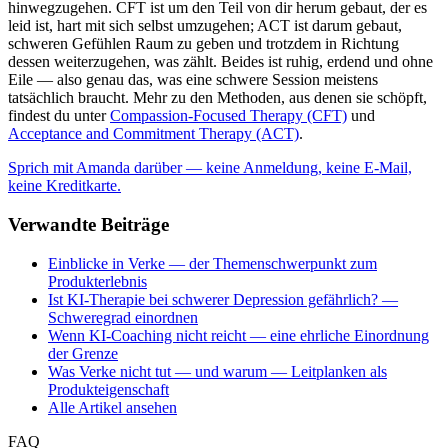
hinwegzugehen. CFT ist um den Teil von dir herum gebaut, der es
leid ist, hart mit sich selbst umzugehen; ACT ist darum gebaut,
schweren Gefühlen Raum zu geben und trotzdem in Richtung
dessen weiterzugehen, was zählt. Beides ist ruhig, erdend und ohne
Eile — also genau das, was eine schwere Session meistens
tatsächlich braucht. Mehr zu den Methoden, aus denen sie schöpft,
findest du unter
Compassion-Focused Therapy (CFT)
und
Acceptance and Commitment Therapy (ACT)
.
Sprich mit Amanda darüber — keine Anmeldung, keine E-Mail,
keine Kreditkarte.
Verwandte Beiträge
Einblicke in Verke — der Themenschwerpunkt zum
Produkterlebnis
Ist KI-Therapie bei schwerer Depression gefährlich? —
Schweregrad einordnen
Wenn KI-Coaching nicht reicht — eine ehrliche Einordnung
der Grenze
Was Verke nicht tut — und warum — Leitplanken als
Produkteigenschaft
Alle Artikel ansehen
FAQ