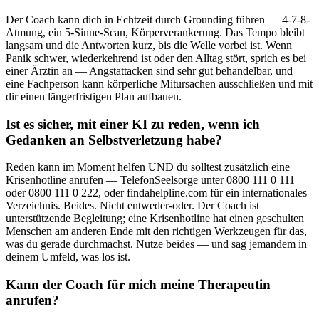
Der Coach kann dich in Echtzeit durch Grounding führen — 4-7-8-
Atmung, ein 5-Sinne-Scan, Körperverankerung. Das Tempo bleibt
langsam und die Antworten kurz, bis die Welle vorbei ist. Wenn
Panik schwer, wiederkehrend ist oder den Alltag stört, sprich es bei
einer Ärztin an — Angstattacken sind sehr gut behandelbar, und
eine Fachperson kann körperliche Mitursachen ausschließen und mit
dir einen längerfristigen Plan aufbauen.
Ist es sicher, mit einer KI zu reden, wenn ich
Gedanken an Selbstverletzung habe?
Reden kann im Moment helfen UND du solltest zusätzlich eine
Krisenhotline anrufen — TelefonSeelsorge unter 0800 111 0 111
oder 0800 111 0 222, oder findahelpline.com für ein internationales
Verzeichnis. Beides. Nicht entweder-oder. Der Coach ist
unterstützende Begleitung; eine Krisenhotline hat einen geschulten
Menschen am anderen Ende mit den richtigen Werkzeugen für das,
was du gerade durchmachst. Nutze beides — und sag jemandem in
deinem Umfeld, was los ist.
Kann der Coach für mich meine Therapeutin
anrufen?