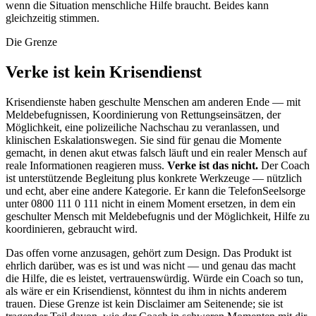
wenn die Situation menschliche Hilfe braucht. Beides kann
gleichzeitig stimmen.
Die Grenze
Verke ist kein Krisendienst
Krisendienste haben geschulte Menschen am anderen Ende — mit
Meldebefugnissen, Koordinierung von Rettungseinsätzen, der
Möglichkeit, eine polizeiliche Nachschau zu veranlassen, und
klinischen Eskalationswegen. Sie sind für genau die Momente
gemacht, in denen akut etwas falsch läuft und ein realer Mensch auf
reale Informationen reagieren muss.
Verke ist das nicht.
Der Coach
ist unterstützende Begleitung plus konkrete Werkzeuge — nützlich
und echt, aber eine andere Kategorie. Er kann die TelefonSeelsorge
unter 0800 111 0 111 nicht in einem Moment ersetzen, in dem ein
geschulter Mensch mit Meldebefugnis und der Möglichkeit, Hilfe zu
koordinieren, gebraucht wird.
Das offen vorne anzusagen, gehört zum Design. Das Produkt ist
ehrlich darüber, was es ist und was nicht — und genau das macht
die Hilfe, die es leistet, vertrauenswürdig. Würde ein Coach so tun,
als wäre er ein Krisendienst, könntest du ihm in nichts anderem
trauen. Diese Grenze ist kein Disclaimer am Seitenende; sie ist