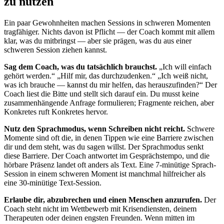
zu nutzen
Ein paar Gewohnheiten machen Sessions in schweren Momenten
tragfähiger. Nichts davon ist Pflicht — der Coach kommt mit allem
klar, was du mitbringst — aber sie prägen, was du aus einer
schweren Session ziehen kannst.
Sag dem Coach, was du tatsächlich brauchst.
„Ich will einfach
gehört werden.“ „Hilf mir, das durchzudenken.“ „Ich weiß nicht,
was ich brauche — kannst du mir helfen, das herauszufinden?“ Der
Coach liest die Bitte und stellt sich darauf ein. Du musst keine
zusammenhängende Anfrage formulieren; Fragmente reichen, aber
Konkretes ruft Konkretes hervor.
Nutz den Sprachmodus, wenn Schreiben nicht reicht.
Schwere
Momente sind oft die, in denen Tippen wie eine Barriere zwischen
dir und dem steht, was du sagen willst. Der Sprachmodus senkt
diese Barriere. Der Coach antwortet im Gesprächstempo, und die
hörbare Präsenz landet oft anders als Text. Eine 7-minütige Sprach-
Session in einem schweren Moment ist manchmal hilfreicher als
eine 30-minütige Text-Session.
Erlaube dir, abzubrechen und einen Menschen anzurufen.
Der
Coach steht nicht im Wettbewerb mit Krisendiensten, deinem
Therapeuten oder deinen engsten Freunden. Wenn mitten im