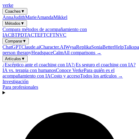
verke
Coaches
▼
Anna
Judith
Marie
Amanda
Mikkel
Métodos
▼
Compara métodos de acompañamiento con
IA
CBT
PDT
ACT
EFT
CFT
NVC
Comparar
▼
ChatGPT
Claude.ai
Character.AI
Wysa
Replika
Sonia
BetterHelp
Talkspa
person therapy
Headspace
Calm
All comparisons →
Artículos
▼
¿Escéptico ante el coaching con IA?
¿Es seguro el coaching con IA?
IA vs. terapia con humanos
Conoce Verke
Para quién es el
acompañamiento con IA
Costo y acceso
Todos los artículos →
Investigación
Para profesionales