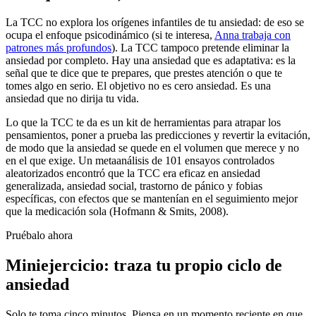
La TCC no explora los orígenes infantiles de tu ansiedad: de eso se
ocupa el enfoque psicodinámico (si te interesa,
Anna trabaja con
patrones más profundos
). La TCC tampoco pretende eliminar la
ansiedad por completo. Hay una ansiedad que es adaptativa: es la
señal que te dice que te prepares, que prestes atención o que te
tomes algo en serio. El objetivo no es cero ansiedad. Es una
ansiedad que no dirija tu vida.
Lo que la TCC te da es un kit de herramientas para atrapar los
pensamientos, poner a prueba las predicciones y revertir la evitación,
de modo que la ansiedad se quede en el volumen que merece y no
en el que exige. Un metaanálisis de 101 ensayos controlados
aleatorizados encontró que la TCC era eficaz en ansiedad
generalizada, ansiedad social, trastorno de pánico y fobias
específicas, con efectos que se mantenían en el seguimiento mejor
que la medicación sola (Hofmann & Smits, 2008).
Pruébalo ahora
Miniejercicio: traza tu propio ciclo de
ansiedad
Solo te toma cinco minutos. Piensa en un momento reciente en que