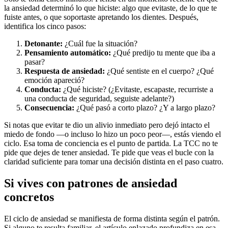
la ansiedad determinó lo que hiciste: algo que evitaste, de lo que te
fuiste antes, o que soportaste apretando los dientes. Después,
identifica los cinco pasos:
Detonante:
¿Cuál fue la situación?
Pensamiento automático:
¿Qué predijo tu mente que iba a
pasar?
Respuesta de ansiedad:
¿Qué sentiste en el cuerpo? ¿Qué
emoción apareció?
Conducta:
¿Qué hiciste? (¿Evitaste, escapaste, recurriste a
una conducta de seguridad, seguiste adelante?)
Consecuencia:
¿Qué pasó a corto plazo? ¿Y a largo plazo?
Si notas que evitar te dio un alivio inmediato pero dejó intacto el
miedo de fondo —o incluso lo hizo un poco peor—, estás viendo el
ciclo. Esa toma de conciencia es el punto de partida. La TCC no te
pide que dejes de tener ansiedad. Te pide que veas el bucle con la
claridad suficiente para tomar una decisión distinta en el paso cuatro.
Si vives con patrones de ansiedad
concretos
El ciclo de ansiedad se manifiesta de forma distinta según el patrón.
Si alguno te resulta familiar, el artículo enlazado profundiza en esa