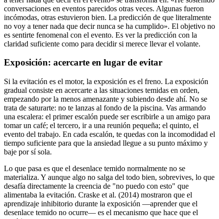
conversaciones en eventos parecidos otras veces. Algunas fueron
incómodas, otras estuvieron bien. La predicción de que literalmente
no voy a tener nada que decir nunca se ha cumplido». El objetivo no
es sentirte fenomenal con el evento. Es ver la predicción con la
claridad suficiente como para decidir si merece llevar el volante.
Exposición: acercarte en lugar de evitar
Si la evitación es el motor, la exposición es el freno. La exposición
gradual consiste en acercarte a las situaciones temidas en orden,
empezando por la menos amenazante y subiendo desde ahí. No se
trata de saturarte: no te lanzas al fondo de la piscina. Vas armando
una escalera: el primer escalón puede ser escribirle a un amigo para
tomar un café; el tercero, ir a una reunión pequeña; el quinto, el
evento del trabajo. En cada escalón, te quedas con la incomodidad el
tiempo suficiente para que la ansiedad llegue a su punto máximo y
baje por sí sola.
Lo que pasa es que el desenlace temido normalmente no se
materializa. Y aunque algo no salga del todo bien, sobrevives, lo que
desafía directamente la creencia de "no puedo con esto" que
alimentaba la evitación. Craske et al. (2014) mostraron que el
aprendizaje inhibitorio durante la exposición —aprender que el
desenlace temido no ocurre— es el mecanismo que hace que el