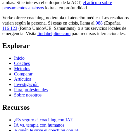
ambas. Si te interesa el enfoque de la ACT,
el artículo sobre
pensamientos ansiosos
lo trata en profundidad.
Verke ofrece coaching, no terapia ni atención médica. Los resultados
varían según la persona. Si estás en crisis, llama al
988
(España),
116 123
(Reino Unido/UE, Samaritans),
o a tus servicios locales de
emergencia. Visita
findahelpline.com
para recursos internacionales.
Explorar
Inicio
Coaches
Métodos
Comparar
Artículos
Investigación
Para profesionales
Sobre nosotros
Recursos
¿Es seguro el coaching con IA?
IA vs. terapia con humanos
A quién le sirve el coaching con IA