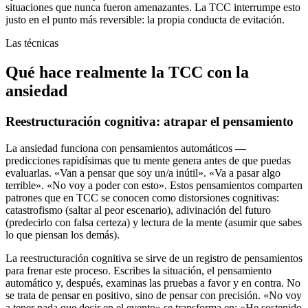
situaciones que nunca fueron amenazantes. La TCC interrumpe esto
justo en el punto más reversible: la propia conducta de evitación.
Las técnicas
Qué hace realmente la TCC con la
ansiedad
Reestructuración cognitiva: atrapar el pensamiento
La ansiedad funciona con pensamientos automáticos —
predicciones rapidísimas que tu mente genera antes de que puedas
evaluarlas. «Van a pensar que soy un/a inútil». «Va a pasar algo
terrible». «No voy a poder con esto». Estos pensamientos comparten
patrones que en TCC se conocen como distorsiones cognitivas:
catastrofismo (saltar al peor escenario), adivinación del futuro
(predecirlo con falsa certeza) y lectura de la mente (asumir que sabes
lo que piensan los demás).
La reestructuración cognitiva se sirve de un registro de pensamientos
para frenar este proceso. Escribes la situación, el pensamiento
automático y, después, examinas las pruebas a favor y en contra. No
se trata de pensar en positivo, sino de pensar con precisión. «No voy
a tener nada que decir en el evento» se transforma en: «He sostenido