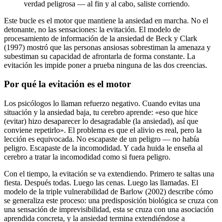
verdad peligrosa — al fin y al cabo, saliste corriendo.
Este bucle es el motor que mantiene la ansiedad en marcha. No el
detonante, no las sensaciones: la evitación. El modelo de
procesamiento de información de la ansiedad de Beck y Clark
(1997) mostró que las personas ansiosas sobrestiman la amenaza y
subestiman su capacidad de afrontarla de forma constante. La
evitación les impide poner a prueba ninguna de las dos creencias.
Por qué la evitación es el motor
Los psicólogos lo llaman refuerzo negativo. Cuando evitas una
situación y la ansiedad baja, tu cerebro aprende: «eso que hice
(evitar) hizo desaparecer lo desagradable (la ansiedad), así que
conviene repetirlo». El problema es que el alivio es real, pero la
lección es equivocada. No escapaste de un peligro — no había
peligro. Escapaste de la incomodidad. Y cada huida le enseña al
cerebro a tratar la incomodidad como si fuera peligro.
Con el tiempo, la evitación se va extendiendo. Primero te saltas una
fiesta. Después todas. Luego las cenas. Luego las llamadas. El
modelo de la triple vulnerabilidad de Barlow (2002) describe cómo
se generaliza este proceso: una predisposición biológica se cruza con
una sensación de imprevisibilidad, esta se cruza con una asociación
aprendida concreta, y la ansiedad termina extendiéndose a