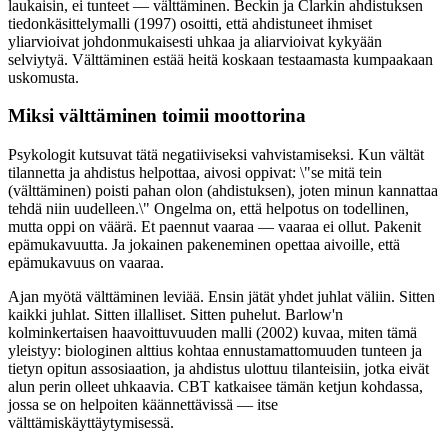
laukaisin, ei tunteet — välttäminen. Beckin ja Clarkin ahdistuksen
tiedonkäsittelymalli (1997) osoitti, että ahdistuneet ihmiset
yliarvioivat johdonmukaisesti uhkaa ja aliarvioivat kykyään
selviytyä. Välttäminen estää heitä koskaan testaamasta kumpaakaan
uskomusta.
Miksi välttäminen toimii moottorina
Psykologit kutsuvat tätä negatiiviseksi vahvistamiseksi. Kun vältät
tilannetta ja ahdistus helpottaa, aivosi oppivat: \"se mitä tein
(välttäminen) poisti pahan olon (ahdistuksen), joten minun kannattaa
tehdä niin uudelleen.\" Ongelma on, että helpotus on todellinen,
mutta oppi on väärä. Et paennut vaaraa — vaaraa ei ollut. Pakenit
epämukavuutta. Ja jokainen pakeneminen opettaa aivoille, että
epämukavuus on vaaraa.
Ajan myötä välttäminen leviää. Ensin jätät yhdet juhlat väliin. Sitten
kaikki juhlat. Sitten illalliset. Sitten puhelut. Barlow'n
kolminkertaisen haavoittuvuuden malli (2002) kuvaa, miten tämä
yleistyy: biologinen alttius kohtaa ennustamattomuuden tunteen ja
tietyn opitun assosiaation, ja ahdistus ulottuu tilanteisiin, jotka eivät
alun perin olleet uhkaavia. CBT katkaisee tämän ketjun kohdassa,
jossa se on helpoiten käännettävissä — itse
välttämiskäyttäytymisessä.