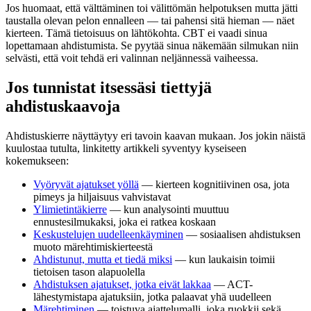
Jos huomaat, että välttäminen toi välittömän helpotuksen mutta jätti
taustalla olevan pelon ennalleen — tai pahensi sitä hieman — näet
kierteen. Tämä tietoisuus on lähtökohta. CBT ei vaadi sinua
lopettamaan ahdistumista. Se pyytää sinua näkemään silmukan niin
selvästi, että voit tehdä eri valinnan neljännessä vaiheessa.
Jos tunnistat itsessäsi tiettyjä
ahdistuskaavoja
Ahdistuskierre näyttäytyy eri tavoin kaavan mukaan. Jos jokin näistä
kuulostaa tutulta, linkitetty artikkeli syventyy kyseiseen
kokemukseen:
Vyöryvät ajatukset yöllä
— kierteen kognitiivinen osa, jota
pimeys ja hiljaisuus vahvistavat
Ylimietintäkierre
— kun analysointi muuttuu
ennustesilmukaksi, joka ei ratkea koskaan
Keskustelujen uudelleenkäyminen
— sosiaalisen ahdistuksen
muoto märehtimiskierteestä
Ahdistunut, mutta et tiedä miksi
— kun laukaisin toimii
tietoisen tason alapuolella
Ahdistuksen ajatukset, jotka eivät lakkaa
— ACT-
lähestymistapa ajatuksiin, jotka palaavat yhä uudelleen
Märehtiminen
— toistuva ajattelumalli, joka ruokkii sekä