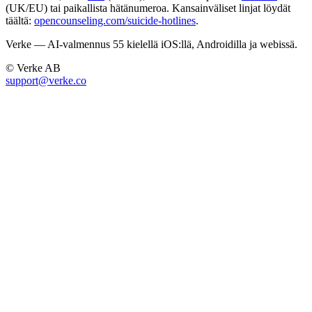
(UK/EU) tai paikallista hätänumeroa. Kansainväliset linjat löydät
täältä:
opencounseling.com/suicide-hotlines
.
Verke — AI-valmennus 55 kielellä iOS:llä, Androidilla ja webissä.
© Verke AB
support@verke.co