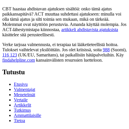
CBT haastaa ahdistavan ajatuksen sisältöä: onko tämä ajatus
paikkansapitävä? ACT muuttaa suhdettasi ajatukseen: minulla voi
olla tämä ajatus ja silti toimia sen mukaan, mikä on tärkeää.
Molemmat ovat näyttöön perustuvia. Amanda käyttää molempia. Jos
ACT-lähestymistapa kiinnostaa,
artikkeli ahdistavista ajatuksista
käsittelee sitä perusteellisesti.
Verke tarjoaa valmennusta, ei terapiaa tai lääketieteellistä hoitoa.
Tulokset vaihtelevat yksilöittäin. Jos olet kriisissä, soita
988
(Suomi),
116 123
(UK/EU, Samaritans),
tai paikallisiin hätäpalveluihin. Käy
findahelpline.com
kansainvälisten resurssien luetteloon.
Tutustu
Etusivu
Valmentajat
Menetelmät
Vertaile
Artikkelit
Tutkimus
Ammattilaisille
Tietoa