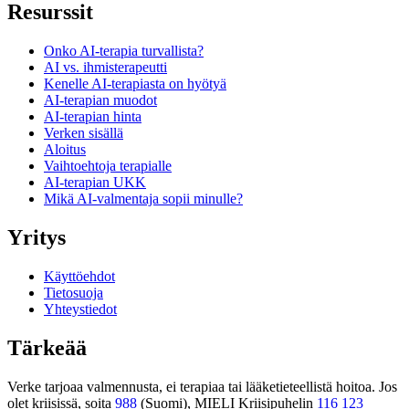
Resurssit
Onko AI-terapia turvallista?
AI vs. ihmisterapeutti
Kenelle AI-terapiasta on hyötyä
AI-terapian muodot
AI-terapian hinta
Verken sisällä
Aloitus
Vaihtoehtoja terapialle
AI-terapian UKK
Mikä AI-valmentaja sopii minulle?
Yritys
Käyttöehdot
Tietosuoja
Yhteystiedot
Tärkeää
Verke tarjoaa valmennusta, ei terapiaa tai lääketieteellistä hoitoa. Jos
olet kriisissä, soita
988
(Suomi), MIELI Kriisipuhelin
116 123