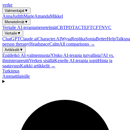
verke
Valmentajat
▼
Anna
Judith
Marie
Amanda
Mikkel
Menetelmät
▼
Vertaile AI-terapiamenetelmiä
CBT
PDT
ACT
EFT
CFT
NVC
Vertaile
▼
ChatGPT
Claude.ai
Character.AI
Wysa
Replika
Sonia
BetterHelp
Talkspa
person therapy
Headspace
Calm
All comparisons →
Artikkelit
▼
Epäiletkö AI-valmennusta?
Onko AI-terapia turvallista?
AI vs.
ihmisterapeutti
Verken sisällä
Kenelle AI-terapia sopii
Hinta ja
saatavuus
Kaikki artikkelit →
Tutkimus
Ammattilaisille