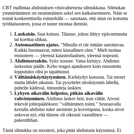
CBT mallintaa ahdistuksen viisivaiheisena silmukkana. Silmukan
ymmärtäminen on ensimmäinen askel sen katkaisemiseen. Näin se
toimii konkreettisella esimerkillä — sanotaan, että sinut on kutsuttu
työtilaisuuteen, jossa et tunne montaa ihmistä.
Laukaisin.
Saat kutsun. Tilanne, johon liittyy epävarmuutta
tai koettua uhkaa.
Automaattinen ajatus.
"Minulla ei ole mitään sanottavaa.
Kaikki huomaavat, miten kiusallinen olen." Mieli tuottaa
ennusteen — yleensä katastrofaalisen, yleensä nopeasti.
Ahdistusreaktio.
Syke nousee. Vatsa kiristyy. Ahdistus
laskeutuu päälle. Keho reagoi ajatukseen kuin ennustettu
lopputulos olisi jo tapahtunut.
Välttämiskäyttäytyminen.
Kieltäydyt kutsusta. Tai menet
mutta lähdet aikaisin. Tai pysyttelet uloskäynnin lähellä,
puhelin kädessä, minuutteja laskien.
Lyhyen aikavälin helpotus, pitkän aikavälin
vahvistuminen.
Ahdistus laskee heti, kun vältät. Aivosi
tekevät johtopäätöksen: "välttäminen toimi." Seuraavalla
kerralla ahdistus tulee aiemmin ja kovempana, koska aivot
uskovat nyt, että tilanne oli oikeasti vaarallinen —
pakenithhan.
Tämä silmukka on moottori, joka pitää ahdistusta käynnissä. Ei