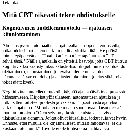
Tekniikat
Mitä CBT oikeasti tekee ahdistukselle
Kognitiivinen uudelleenmuotoilu — ajatuksen
kiinniottaminen
Ahdistus pyörii automaattisilla ajatuksilla — nopeilla ennusteilla,
jotka mielesi tuottaa ennen kuin ehdit arvioida niitä. "He pitävät
minua epäpätevänä." "Jotain kauheaa tulee tapahtumaan." "En
selviä tästä." Näillä ajatuksilla on yhteisiä kaavoja, joita CBT kutsuu
kognitiivisiksi vääristymiksi: katastrofisointi (pahimman vaihtoehdon
olettaminen), ennustaminen (tulevaisuuden ennustaminen
näennäisellä varmuudella) ja ajatustenlukeminen (oletus siitä, mitä
toiset ajattelevat).
Kognitiivinen uudelleenmuotoilu käyttää ajatuspäiväkirjaa prosessin
hidastamiseen. Kirjoitat ylös tilanteen, automaattisen ajatuksen ja
tutkit sitten todisteet puolesta ja vastaan. Ei positiivista ajattelua —
tarkkaa ajattelua. "Minulla ei ole mitään sanottavaa tilaisuudessa"
muuttuu muotoon "Olen selvinnyt keskusteluista vastaavissa
tilaisuuksissa aiemmin. Jotkut olivat kiusallisia, jotkut sujuivat hyvin.
Ennuste, ettei minulla ole kirjaimellisesti mitään sanottavaa, ei ole
koskaan toteutunut." Tavoite ei ole tuntea oloa mahtavaksi