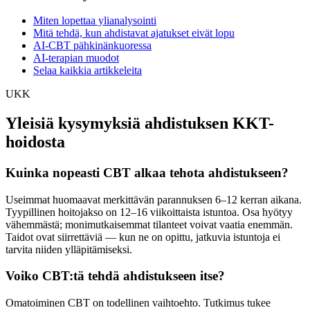
Miten lopettaa ylianalysointi
Mitä tehdä, kun ahdistavat ajatukset eivät lopu
AI-CBT pähkinänkuoressa
AI-terapian muodot
Selaa kaikkia artikkeleita
UKK
Yleisiä kysymyksiä ahdistuksen KKT-
hoidosta
Kuinka nopeasti CBT alkaa tehota ahdistukseen?
Useimmat huomaavat merkittävän parannuksen 6–12 kerran aikana.
Tyypillinen hoitojakso on 12–16 viikoittaista istuntoa. Osa hyötyy
vähemmästä; monimutkaisemmat tilanteet voivat vaatia enemmän.
Taidot ovat siirrettäviä — kun ne on opittu, jatkuvia istuntoja ei
tarvita niiden ylläpitämiseksi.
Voiko CBT:tä tehdä ahdistukseen itse?
Omatoiminen CBT on todellinen vaihtoehto. Tutkimus tukee