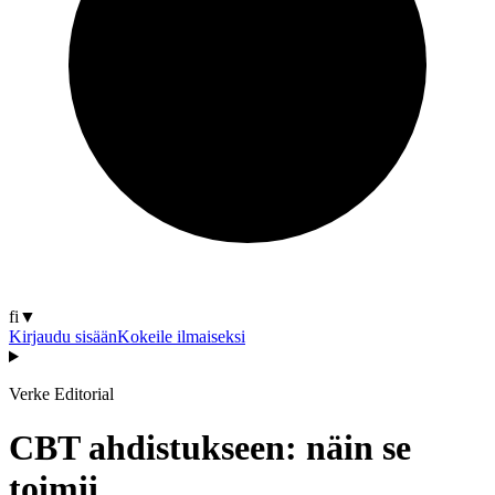
fi
▼
Kirjaudu sisään
Kokeile ilmaiseksi
Verke Editorial
CBT ahdistukseen: näin se
toimii