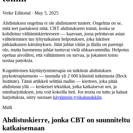
Verke Editorial
·
May 5, 2025
Ahdistuksen ongelma ei ole ahdistuneet tunteet. Ongelma on se,
mitä teet paetaksesi niitä. CBT ahdistukseen toimii, koska se
kohdistuu välttämiskierteeseen — kaavaan, jossa pelottavan asian
vältteleminen tuo lyhytaikaisen helpotuksen, joka lukitsee
pitkäaikaisen kärsimyksen. Jätät juhlat väliin ja illalla on parempi
olo, mutta huomenna juhlat tuntuvat vielä uhkaavammilta. Helpotus
opettaa aivoillesi, että välttäminen on turvaa, ja jokainen toisto
nostaa panoksia.
Kognitiivinen käyttäytymisterapia on tutkituin ahdistuksen
psykoterapiamuoto — taustalla yli 2 000 kliinistä tutkimusta (Beck
Institute). Tämä artikkeli selittää mallin — kierteen, joka pitää
ahdistusta yllä — keskeiset tekniikat, jotka katkaisevat sen, ja
miniharjoituksen, jota voit kokeilla heti. Jos teoria on tuttu ja haluat
harjoituksia, siirry suoraan
käytännön työkalupakkiin
.
Malli
Ahdistuskierre, jonka CBT on suunniteltu
katkaisemaan