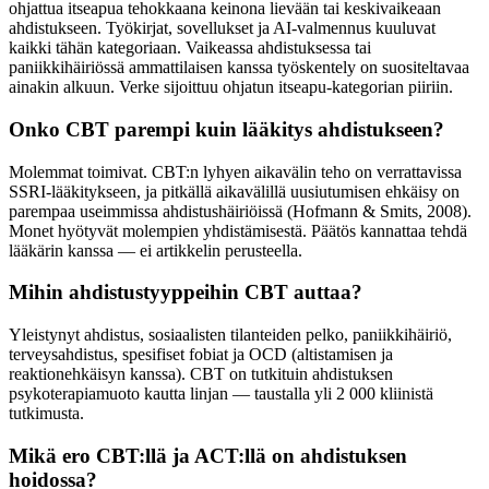
ohjattua itseapua tehokkaana keinona lievään tai keskivaikeaan
ahdistukseen. Työkirjat, sovellukset ja AI-valmennus kuuluvat
kaikki tähän kategoriaan. Vaikeassa ahdistuksessa tai
paniikkihäiriössä ammattilaisen kanssa työskentely on suositeltavaa
ainakin alkuun. Verke sijoittuu ohjatun itseapu-kategorian piiriin.
Onko CBT parempi kuin lääkitys ahdistukseen?
Molemmat toimivat. CBT:n lyhyen aikavälin teho on verrattavissa
SSRI-lääkitykseen, ja pitkällä aikavälillä uusiutumisen ehkäisy on
parempaa useimmissa ahdistushäiriöissä (Hofmann & Smits, 2008).
Monet hyötyvät molempien yhdistämisestä. Päätös kannattaa tehdä
lääkärin kanssa — ei artikkelin perusteella.
Mihin ahdistustyyppeihin CBT auttaa?
Yleistynyt ahdistus, sosiaalisten tilanteiden pelko, paniikkihäiriö,
terveysahdistus, spesifiset fobiat ja OCD (altistamisen ja
reaktionehkäisyn kanssa). CBT on tutkituin ahdistuksen
psykoterapiamuoto kautta linjan — taustalla yli 2 000 kliinistä
tutkimusta.
Mikä ero CBT:llä ja ACT:llä on ahdistuksen
hoidossa?