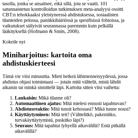
tasolla, jonka se ansaitsee, eikä sillä, jota se vaatii. 101
satunnaistetun kontrolloidun tutkimuksen meta-analyysi osoitti
CBT:n tehokkaaksi yleistyneessä ahdistuksessa, sosiaalisten
tilanteiden pelossa, paniikkihäiriössä ja spesifisissä fobioissa, ja
vaikutukset säilyivät seurannassa paremmin kuin pelkällä
lääkityksellä (Hofmann & Smits, 2008).
Kokeile nyt
Miniharjoitus: kartoita oma
ahdistuskierteesi
Tämä vie viisi minuuttia. Mieti hetkeä lähimenneisyydessä, jossa
ahdistus ohjasi toimintaasi — jotain mitä välttelit, mistä lähdit
aikaisin tai minkä sinnittelit läpi. Kartoita sitten viisi vaihetta:
Laukaisin:
Mikä tilanne oli?
Automaattinen ajatus:
Mitä mielesi ennusti tapahtuvan?
Ahdistusreaktio:
Mitä tunsit kehossasi? Mikä tunne nousi?
Käyttäytyminen:
Mitä teit? (Välttelitkö, pakeniitko,
turvakäyttäytymistä, puskitko läpi?)
Seuraus:
Mitä tapahtui lyhyellä aikavälillä? Entä pitkällä
aikavälillä?