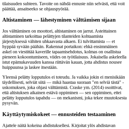
tilaisuuden suhteen. Tavoite on nähdä ennuste niin selvästi, että voit
päättää, ansaitseeko se ohjauspyörää.
Altistaminen — lähestyminen välttämisen sijaan
Jos välttäminen on moottori, altistaminen on jarrut. Asteittainen
altistaminen tarkoittaa pelättyjen tilanteiden kohtaamista
järjestyksessä vähiten uhkaavasta alkaen. Ei tulvittamista — et
hyppää syvään päähän. Rakennat portaikon: ehkä ensimmäinen
askel on viestittää kaverille tapaamisehdotus, kolmas on osallistua
pieneen kokoontumiseen, viides on työtilaisuus. Jokaisella askeleella
istut epämukavuuden kanssa riittävän kauan, jotta ahdistus nousee
huippuunsa ja laskee itsestään.
Yleensä pelätty lopputulos ei toteudu. Ja vaikka jokin ei menisikään
täydellisesti, selviät siitä — mikä haastaa suoraan "en selviä tästä" -
uskomuksen, joka ohjasi välttämistä. Craske ym. (2014) osoittivat,
että altistuksen aikainen estävä oppiminen — sen oppiminen, ettei
pelätty lopputulos tapahdu — on mekanismi, joka tekee muutoksesta
pysyvän.
Käyttäytymiskokeet — ennusteiden testaaminen
Ajattele näitä kokeina ahdistuksellesi. Kirjoitat ylös ahdistavan