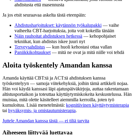
ahdistusta että masennusta
Ja jos etsit seuraavaa askelta tästä eteenpäin:
Ahdistusharjoitukset: käytännön työkalupakki
— vaihe
vaiheelta CBT-harjoituksia, joita voit kokeilla tänään
Näin rauhoitat ahdistuksen hetkessä
— kehopohjaiset
tekniikat, kun ahdistus iskee juuri nyt
Terveysahdistus
— kun huoli kehostasi ottaa vallan
Paniikkikohtaukset
— mitä ne ovat ja mitä niille voi tehdä
Aloita työskentely Amandan kanssa
Amanda käyttää CBT:tä ja ACT:tä ahdistuksen kanssa
työskentelyyn — samoja viitekehyksiä, joihin tämä artikkeli nojaa.
Hän voi käydä kanssasi läpi ajatuspäiväkirjoja, auttaa rakentamaan
altistusportaikon ja toteuttaa käyttäytymiskokeita keskustelussa. Hän
muistaa, mitä olette käsitelleet aiemmilla kerroilla, joten työ
kumuloituu. Lisää menetelmästä:
kognitiivinen käyttäytymisterapia
tai
hyväksymis- ja omistautumisterapia
.
Juttele Amandan kanssa tästä — ei tiliä tarvita
Aiheeseen liittyvää luettavaa