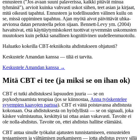
ennusteen ("Jos avaan suuni palaverissa, kaikki pitävät minua
tyhmänä"), arvioit kuinka vahvasti uskot siihen, teet asian ja kirjaat,
mitä oikeasti tapahtui. Ennusteen ja todellisuuden välinen kuilu on
se, missä oppiminen tapahtuu. Ajan myötä aivot päivittävät uhka-
arvionsa datan perusteella pelon sijaan. Bennett-Levy ym. (2004)
havaitsivat, että käyttäytymiskokeet tuottivat syvemmän uskomusten
muutoksen kuin pelkkä sanallinen kognitiivinen uudelleenmuotoilu.
Haluatko kokeilla CBT-tekniikoita ahdistukseen ohjatusti?
Keskustele Amandan kanssa — tiliä ei tarvita.
Keskustele Amandan kanssa →
Mitä CBT ei tee (ja miksi se on ihan ok)
CBT ei tutki ahdistuksesi lapsuuden juuria — se on
psykodynaamista terapiaa (jos se kiinnostaa,
Anna työskentelee
syvempien kaavojen parissa
). CBT ei väitä poistavansa ahdistusta
kokonaan. Osa ahdistuksesta on hyödyllistä — se on signaali, joka
käskee valmistautua, keskittyä tai ottaa asian vakavasti. Tavoite ei
ole nolla-ahdistus. Tavoite on, ettei ahdistus hallitse elämääsi.
CBT antaa sinulle työkalut ajatusten tunnistamiseen, ennusteiden
testaamiseen ja välttämisen purkamiseen — jotta ahdistus pysyy sillä