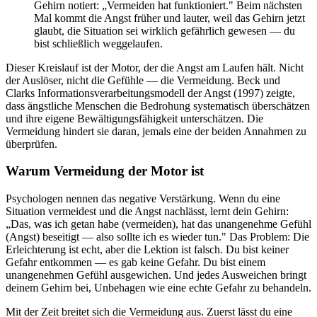
Gehirn notiert: „Vermeiden hat funktioniert." Beim nächsten
Mal kommt die Angst früher und lauter, weil das Gehirn jetzt
glaubt, die Situation sei wirklich gefährlich gewesen — du
bist schließlich weggelaufen.
Dieser Kreislauf ist der Motor, der die Angst am Laufen hält. Nicht
der Auslöser, nicht die Gefühle — die Vermeidung. Beck und
Clarks Informationsverarbeitungsmodell der Angst (1997) zeigte,
dass ängstliche Menschen die Bedrohung systematisch überschätzen
und ihre eigene Bewältigungsfähigkeit unterschätzen. Die
Vermeidung hindert sie daran, jemals eine der beiden Annahmen zu
überprüfen.
Warum Vermeidung der Motor ist
Psychologen nennen das negative Verstärkung. Wenn du eine
Situation vermeidest und die Angst nachlässt, lernt dein Gehirn:
„Das, was ich getan habe (vermeiden), hat das unangenehme Gefühl
(Angst) beseitigt — also sollte ich es wieder tun." Das Problem: Die
Erleichterung ist echt, aber die Lektion ist falsch. Du bist keiner
Gefahr entkommen — es gab keine Gefahr. Du bist einem
unangenehmen Gefühl ausgewichen. Und jedes Ausweichen bringt
deinem Gehirn bei, Unbehagen wie eine echte Gefahr zu behandeln.
Mit der Zeit breitet sich die Vermeidung aus. Zuerst lässt du eine