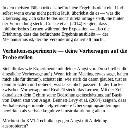
In den meisten Fällen tritt das befürchtete Ergebnis nicht ein. Und
selbst wenn etwas nicht perfekt läuft, überlebst du es — was die
Überzeugung ‚Ich schaffe das nicht' direkt infrage stellt, die hinter
der Vermeidung steckt. Craske et al. (2014) zeigten, dass
inhibitorisches Lernen während der Exposition — also die
Erfahrung, dass das befürchtete Ergebnis ausbleibt — der
Mechanismus ist, der die Veränderung dauerhaft macht.
Verhaltensexperimente — deine Vorhersagen auf die
Probe stellen
Stell dir das wie Experimente mit deiner Angst vor. Du schreibst die
ängstliche Vorhersage auf (‚Wenn ich im Meeting etwas sage, halten
mich alle für dumm'), schätzt ein, wie stark du daran glaubst, tust es
dann trotzdem und notierst, was tatsächlich passiert. In der Lücke
zwischen Vorhersage und Realität steckt das Lernen. Mit der Zeit
aktualisiert dein Gehirn seine Bedrohungseinschätzung auf Basis
von Daten statt von Angst. Bennett-Levy et al. (2004) zeigten, dass
Verhaltensexperimente tiefgreifendere Überzeugungsänderungen
bewirkten als verbale kognitive Umstrukturierung allein.
Möchtest du KVT-Techniken gegen Angst mit Anleitung
ausprobieren?