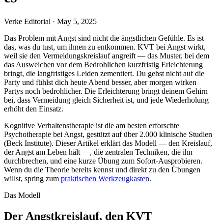
Verke Editorial
·
May 5, 2025
Das Problem mit Angst sind nicht die ängstlichen Gefühle. Es ist
das, was du tust, um ihnen zu entkommen. KVT bei Angst wirkt,
weil sie den Vermeidungskreislauf angreift — das Muster, bei dem
das Ausweichen vor dem Bedrohlichen kurzfristig Erleichterung
bringt, die langfristiges Leiden zementiert. Du gehst nicht auf die
Party und fühlst dich heute Abend besser, aber morgen wirken
Partys noch bedrohlicher. Die Erleichterung bringt deinem Gehirn
bei, dass Vermeidung gleich Sicherheit ist, und jede Wiederholung
erhöht den Einsatz.
Kognitive Verhaltenstherapie ist die am besten erforschte
Psychotherapie bei Angst, gestützt auf über 2.000 klinische Studien
(Beck Institute). Dieser Artikel erklärt das Modell — den Kreislauf,
der Angst am Leben hält —, die zentralen Techniken, die ihn
durchbrechen, und eine kurze Übung zum Sofort-Ausprobieren.
Wenn du die Theorie bereits kennst und direkt zu den Übungen
willst, spring zum
praktischen Werkzeugkasten
.
Das Modell
Der Angstkreislauf, den KVT