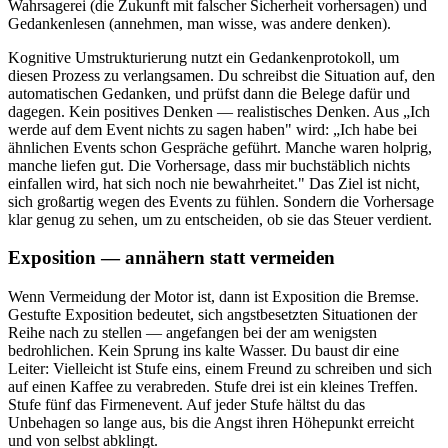
Wahrsagerei (die Zukunft mit falscher Sicherheit vorhersagen) und
Gedankenlesen (annehmen, man wisse, was andere denken).
Kognitive Umstrukturierung nutzt ein Gedankenprotokoll, um
diesen Prozess zu verlangsamen. Du schreibst die Situation auf, den
automatischen Gedanken, und prüfst dann die Belege dafür und
dagegen. Kein positives Denken — realistisches Denken. Aus „Ich
werde auf dem Event nichts zu sagen haben" wird: „Ich habe bei
ähnlichen Events schon Gespräche geführt. Manche waren holprig,
manche liefen gut. Die Vorhersage, dass mir buchstäblich nichts
einfallen wird, hat sich noch nie bewahrheitet." Das Ziel ist nicht,
sich großartig wegen des Events zu fühlen. Sondern die Vorhersage
klar genug zu sehen, um zu entscheiden, ob sie das Steuer verdient.
Exposition — annähern statt vermeiden
Wenn Vermeidung der Motor ist, dann ist Exposition die Bremse.
Gestufte Exposition bedeutet, sich angstbesetzten Situationen der
Reihe nach zu stellen — angefangen bei der am wenigsten
bedrohlichen. Kein Sprung ins kalte Wasser. Du baust dir eine
Leiter: Vielleicht ist Stufe eins, einem Freund zu schreiben und sich
auf einen Kaffee zu verabreden. Stufe drei ist ein kleines Treffen.
Stufe fünf das Firmenevent. Auf jeder Stufe hältst du das
Unbehagen so lange aus, bis die Angst ihren Höhepunkt erreicht
und von selbst abklingt.