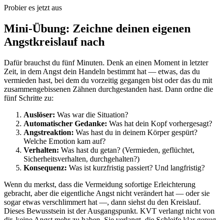
Probier es jetzt aus
Mini-Übung: Zeichne deinen eigenen
Angstkreislauf nach
Dafür brauchst du fünf Minuten. Denk an einen Moment in letzter
Zeit, in dem Angst dein Handeln bestimmt hat — etwas, das du
vermieden hast, bei dem du vorzeitig gegangen bist oder das du mit
zusammengebissenen Zähnen durchgestanden hast. Dann ordne die
fünf Schritte zu:
Auslöser:
Was war die Situation?
Automatischer Gedanke:
Was hat dein Kopf vorhergesagt?
Angstreaktion:
Was hast du in deinem Körper gespürt?
Welche Emotion kam auf?
Verhalten:
Was hast du getan? (Vermieden, geflüchtet,
Sicherheitsverhalten, durchgehalten?)
Konsequenz:
Was ist kurzfristig passiert? Und langfristig?
Wenn du merkst, dass die Vermeidung sofortige Erleichterung
gebracht, aber die eigentliche Angst nicht verändert hat — oder sie
sogar etwas verschlimmert hat —, dann siehst du den Kreislauf.
Dieses Bewusstsein ist der Ausgangspunkt. KVT verlangt nicht von
dir, keine Angst mehr zu haben. Sie verlangt, die Schleife klar genug