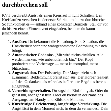
durchbrechen soll
KVT beschreibt Angst als einen Kreislauf in fünf Schritten. Den
Kreislauf zu verstehen ist der erste Schritt, um ihn zu durchbrechen.
So funktioniert es — anhand eines konkreten Beispiels: Stell dir vor,
du bist zu einem Firmenevent eingeladen, bei dem du kaum
jemanden kennst.
Auslöser.
Du bekommst die Einladung. Eine Situation, die
Unsicherheit oder eine wahrgenommene Bedrohung mit sich
bringt.
Automatischer Gedanke.
„Mir wird nichts einfallen. Alle
werden merken, wie unbeholfen ich bin." Der Kopf
produziert eine Vorhersage — meist katastrophal, meist
blitzschnell.
Angstreaktion.
Der Puls steigt. Der Magen zieht sich
zusammen. Beklemmung breitet sich aus. Der Körper reagiert
auf den Gedanken, als wäre das befürchtete Ergebnis bereits
eingetreten.
Vermeidungsverhalten.
Du sagst die Einladung ab. Oder du
gehst hin, aber gehst früh. Oder du bleibst in der Nähe des
Ausgangs, am Handy, und zählst die Minuten.
Kurzfristige Erleichterung, langfristige Verstärkung.
Die
Angst lässt in dem Moment nach, in dem du vermeidest. Dein