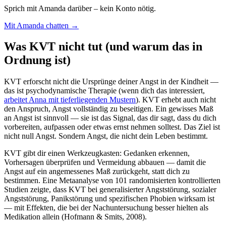
Sprich mit Amanda darüber – kein Konto nötig.
Mit Amanda chatten →
Was KVT nicht tut (und warum das in
Ordnung ist)
KVT erforscht nicht die Ursprünge deiner Angst in der Kindheit —
das ist psychodynamische Therapie (wenn dich das interessiert,
arbeitet Anna mit tieferliegenden Mustern
). KVT erhebt auch nicht
den Anspruch, Angst vollständig zu beseitigen. Ein gewisses Maß
an Angst ist sinnvoll — sie ist das Signal, das dir sagt, dass du dich
vorbereiten, aufpassen oder etwas ernst nehmen solltest. Das Ziel ist
nicht null Angst. Sondern Angst, die nicht dein Leben bestimmt.
KVT gibt dir einen Werkzeugkasten: Gedanken erkennen,
Vorhersagen überprüfen und Vermeidung abbauen — damit die
Angst auf ein angemessenes Maß zurückgeht, statt dich zu
bestimmen. Eine Metaanalyse von 101 randomisierten kontrollierten
Studien zeigte, dass KVT bei generalisierter Angststörung, sozialer
Angststörung, Panikstörung und spezifischen Phobien wirksam ist
— mit Effekten, die bei der Nachuntersuchung besser hielten als
Medikation allein (Hofmann & Smits, 2008).