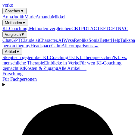
verke
Coaches
▼
Anna
Judith
Marie
Amanda
Mikkel
Methoden
▼
KI-Coaching-Methoden vergleichen
CBT
PDT
ACT
EFT
CFT
NVC
Vergleich
▼
ChatGPT
Claude.ai
Character.AI
Wysa
Replika
Sonia
BetterHelp
Talkspa
person therapy
Headspace
Calm
All comparisons →
Artikel
▼
Skeptisch gegenüber KI-Coaching?
Ist KI-Therapie sicher?
KI- vs.
menschliche Therapie
Einblicke in Verke
Für wen KI-Coaching
gemacht ist
Kosten & Zugang
Alle Artikel →
Forschung
Für Fachpersonen