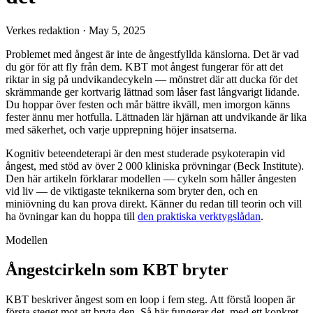
Verkes redaktion
·
May 5, 2025
Problemet med ångest är inte de ångestfyllda känslorna. Det är vad
du gör för att fly från dem. KBT mot ångest fungerar för att det
riktar in sig på undvikandecykeln — mönstret där att ducka för det
skrämmande ger kortvarig lättnad som låser fast långvarigt lidande.
Du hoppar över festen och mår bättre ikväll, men imorgon känns
fester ännu mer hotfulla. Lättnaden lär hjärnan att undvikande är lika
med säkerhet, och varje upprepning höjer insatserna.
Kognitiv beteendeterapi är den mest studerade psykoterapin vid
ångest, med stöd av över 2 000 kliniska prövningar (Beck Institute).
Den här artikeln förklarar modellen — cykeln som håller ångesten
vid liv — de viktigaste teknikerna som bryter den, och en
miniövning du kan prova direkt. Känner du redan till teorin och vill
ha övningar kan du hoppa till
den praktiska verktygslådan
.
Modellen
Ångestcirkeln som KBT bryter
KBT beskriver ångest som en loop i fem steg. Att förstå loopen är
första steget mot att bryta den. Så här fungerar det, med ett konkret