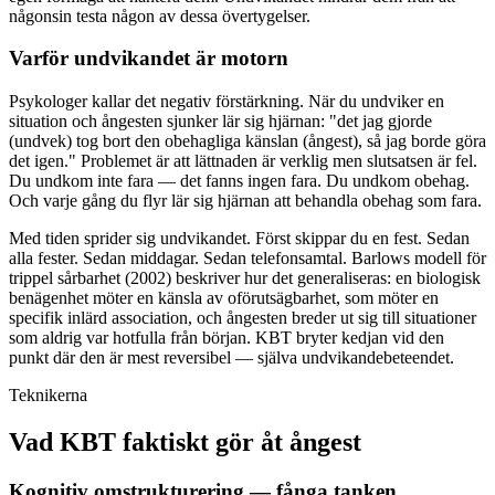
någonsin testa någon av dessa övertygelser.
Varför undvikandet är motorn
Psykologer kallar det negativ förstärkning. När du undviker en
situation och ångesten sjunker lär sig hjärnan: "det jag gjorde
(undvek) tog bort den obehagliga känslan (ångest), så jag borde göra
det igen." Problemet är att lättnaden är verklig men slutsatsen är fel.
Du undkom inte fara — det fanns ingen fara. Du undkom obehag.
Och varje gång du flyr lär sig hjärnan att behandla obehag som fara.
Med tiden sprider sig undvikandet. Först skippar du en fest. Sedan
alla fester. Sedan middagar. Sedan telefonsamtal. Barlows modell för
trippel sårbarhet (2002) beskriver hur det generaliseras: en biologisk
benägenhet möter en känsla av oförutsägbarhet, som möter en
specifik inlärd association, och ångesten breder ut sig till situationer
som aldrig var hotfulla från början. KBT bryter kedjan vid den
punkt där den är mest reversibel — själva undvikandebeteendet.
Teknikerna
Vad KBT faktiskt gör åt ångest
Kognitiv omstrukturering — fånga tanken