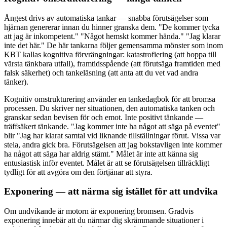
Ångest drivs av automatiska tankar — snabba förutsägelser som
hjärnan genererar innan du hinner granska dem. "De kommer tycka
att jag är inkompetent." "Något hemskt kommer hända." "Jag klarar
inte det här." De här tankarna följer gemensamma mönster som inom
KBT kallas kognitiva förvrängningar: katastrofiering (att hoppa till
värsta tänkbara utfall), framtidsspående (att förutsäga framtiden med
falsk säkerhet) och tankeläsning (att anta att du vet vad andra
tänker).
Kognitiv omstrukturering använder en tankedagbok för att bromsa
processen. Du skriver ner situationen, den automatiska tanken och
granskar sedan bevisen för och emot. Inte positivt tänkande —
träffsäkert tänkande. "Jag kommer inte ha något att säga på eventet"
blir "Jag har klarat samtal vid liknande tillställningar förut. Vissa var
stela, andra gick bra. Förutsägelsen att jag bokstavligen inte kommer
ha något att säga har aldrig stämt." Målet är inte att känna sig
entusiastisk inför eventet. Målet är att se förutsägelsen tillräckligt
tydligt för att avgöra om den förtjänar att styra.
Exponering — att närma sig istället för att undvika
Om undvikande är motorn är exponering bromsen. Gradvis
exponering innebär att du närmar dig skrämmande situationer i