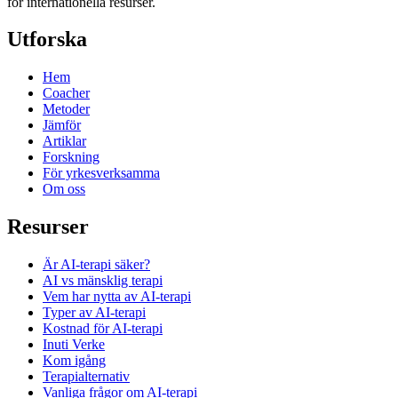
för internationella resurser.
Utforska
Hem
Coacher
Metoder
Jämför
Artiklar
Forskning
För yrkesverksamma
Om oss
Resurser
Är AI-terapi säker?
AI vs mänsklig terapi
Vem har nytta av AI-terapi
Typer av AI-terapi
Kostnad för AI-terapi
Inuti Verke
Kom igång
Terapi­alternativ
Vanliga frågor om AI-terapi