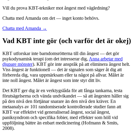
Vill du prova KBT-tekniker mot ångest med vägledning?
Chatta med Amanda om det — inget konto behövs.
Chatta med Amanda →
Vad KBT inte gör (och varför det är okej)
KBT utforskar inte barndomsrötterna till din ångest — det gör
psykodynamisk terapi (om det intresserar dig,
Anna arbetar med
djupare mönster
). KBT gör inte anspråk på att eliminera ångest helt.
Viss ångest är funktionell — det är signalen som säger åt dig att
förbereda dig, vara uppmärksam eller ta något på allvar. Målet är
inte noll ångest. Målet är ångest som inte styr ditt liv.
Det KBT ger dig är en verktygslåda för att fånga tankarna, testa
förutsägelserna och vända undvikandet — så att ångesten håller sig
på den nivå den förtjänar snarare än den nivå den kräver. En
metaanalys av 101 randomiserade kontrollerade studier fann att
KBT var effektivt vid generaliserad ångest, social ångest,
paniksyndrom och specifika fobier, med effekter som höll vid
uppföljning bättre än enbart medicinering (Hofmann & Smits,
2008).