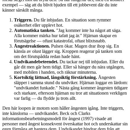
exempel — säg att du blivit bjuden till ett jobbevent där du inte
känner särskilt många.
Triggern.
Du får inbjudan. En situation som rymmer
osäkerhet eller upplevt hot.
Automatiska tanken.
"Jag kommer inte ha något att säga.
Alla kommer märka hur tafatt jag är." Hjärnan skapar en
förutsägelse — oftast katastrofal, oftast blixtsnabb.
Ångestreaktionen.
Pulsen ökar. Magen drar ihop sig. En
känsla av olust lägger sig. Kroppen reagerar på tanken som
om det förutspådda redan hade hänt.
Undvikandebeteendet.
Du tackar nej till inbjudan. Eller du
går dit men går hem tidigt. Eller så hänger du nära utgången,
med mobilen i handen, och räknar minuterna.
Kortsiktig lättnad, långsiktig förstärkning.
Ångesten
släpper i samma stund du undviker. Hjärnan loggar en lärdom:
"undvikandet funkade." Nästa gång kommer ångesten tidigare
och starkare, eftersom hjärnan nu tror att situationen verkligen
var farlig — du flydde ju trots allt.
Den här loopen är motorn som håller ångesten igång. Inte triggern,
inte känslorna — undvikandet. Beck och Clarks
informationsbearbetningsmodell för ångest (1997) visade att
personer med ångest konsekvent överskattar hot och underskattar sin
egen förmåga att hantera dem. Undvikandet hindrar dem från att