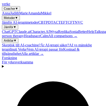
verke
Coacher
▼
Anna
Judith
Marie
Amanda
Mikkel
Metoder
▼
Jämför AI-terapimetoder
CBT
PDT
ACT
EFT
CFT
NVC
Jämför
▼
ChatGPT
Claude.ai
Character.AI
Wysa
Replika
Sonia
BetterHelp
Talkspa
person therapy
Headspace
Calm
All comparisons →
Artiklar
▼
Skeptisk till AI-coaching?
Är AI-terapi säker?
AI vs mänsklig
terapi
Inuti Verke
Vem AI-terapi passar för
Kostnad &
tillgänglighet
Alla artiklar →
Forskning
För yrkesverksamma