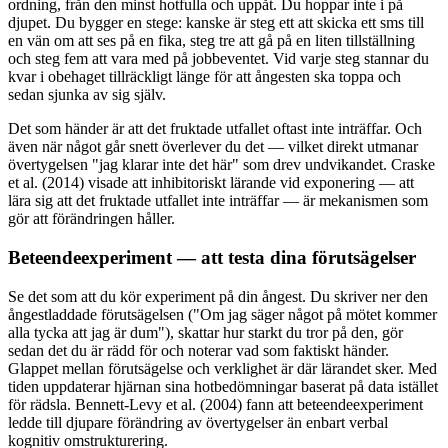
ordning, från den minst hotfulla och uppåt. Du hoppar inte i på
djupet. Du bygger en stege: kanske är steg ett att skicka ett sms till
en vän om att ses på en fika, steg tre att gå på en liten tillställning
och steg fem att vara med på jobbeventet. Vid varje steg stannar du
kvar i obehaget tillräckligt länge för att ångesten ska toppa och
sedan sjunka av sig själv.
Det som händer är att det fruktade utfallet oftast inte inträffar. Och
även när något går snett överlever du det — vilket direkt utmanar
övertygelsen "jag klarar inte det här" som drev undvikandet. Craske
et al. (2014) visade att inhibitoriskt lärande vid exponering — att
lära sig att det fruktade utfallet inte inträffar — är mekanismen som
gör att förändringen håller.
Beteendeexperiment — att testa dina förutsägelser
Se det som att du kör experiment på din ångest. Du skriver ner den
ångestladdade förutsägelsen ("Om jag säger något på mötet kommer
alla tycka att jag är dum"), skattar hur starkt du tror på den, gör
sedan det du är rädd för och noterar vad som faktiskt händer.
Glappet mellan förutsägelse och verklighet är där lärandet sker. Med
tiden uppdaterar hjärnan sina hotbedömningar baserat på data istället
för rädsla. Bennett-Levy et al. (2004) fann att beteendeexperiment
ledde till djupare förändring av övertygelser än enbart verbal
kognitiv omstrukturering.