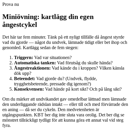
Prova nu
Miniövning: kartlägg din egen
ångestcykel
Det här tar fem minuter. Tänk på ett nyligt tillfälle då ångest styrde
vad du gjorde — något du undvek, lämnade tidigt eller bet ihop och
genomled. Kartlägg sedan de fem stegen:
Triggern:
Vad var situationen?
Automatiska tanken:
Vad förutsåg du skulle hända?
Ångestreaktionen:
Vad kände du i kroppen? Vilken känsla
dök upp?
Beteendet:
Vad gjorde du? (Undvek, flydde,
trygghetsbeteende, pressade dig igenom?)
Konsekvensen:
Vad hände på kort sikt? Och på lång sikt?
Om du märker att undvikandet gav omedelbar lättnad men lämnade
den underliggande rädslan intakt — eller till och med förvärrade den
en aning — då ser du cykeln. Den medvetenheten är
utgångspunkten. KBT ber dig inte sluta vara orolig. Det ber dig se
mönstret tillräckligt tydligt för att kunna göra ett annat val vid steg
fyra.