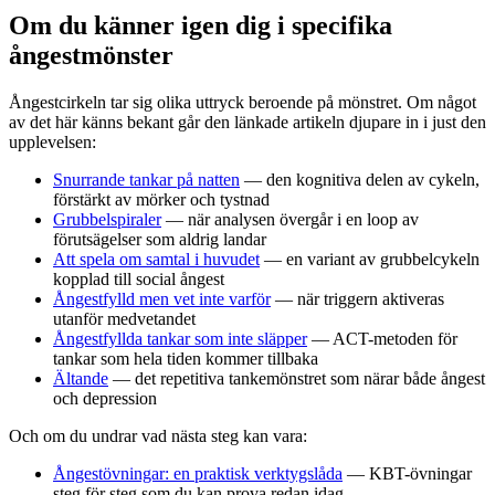
Om du känner igen dig i specifika
ångestmönster
Ångestcirkeln tar sig olika uttryck beroende på mönstret. Om något
av det här känns bekant går den länkade artikeln djupare in i just den
upplevelsen:
Snurrande tankar på natten
— den kognitiva delen av cykeln,
förstärkt av mörker och tystnad
Grubbelspiraler
— när analysen övergår i en loop av
förutsägelser som aldrig landar
Att spela om samtal i huvudet
— en variant av grubbelcykeln
kopplad till social ångest
Ångestfylld men vet inte varför
— när triggern aktiveras
utanför medvetandet
Ångestfyllda tankar som inte släpper
— ACT-metoden för
tankar som hela tiden kommer tillbaka
Ältande
— det repetitiva tankemönstret som närar både ångest
och depression
Och om du undrar vad nästa steg kan vara:
Ångestövningar: en praktisk verktygslåda
— KBT-övningar
steg för steg som du kan prova redan idag