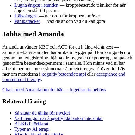
Lugna ångest i stunden
— kroppsbaserade tekniker för när
ångesten slår till just nu
Hälsoångest
— när oron för kroppen tar över
Panikattacker
— vad de är och vad du kan göra
Jobba med Amanda
Amanda använder KBT och ACT för att hjälpa vid ångest —
samma metoder som den här artikeln bygger på. Hon kan guida dig
genom tankeregistrering, hjälpa dig bygga en exponeringstrappa och
genomföra beteendeexperiment i samtalet. Hon minns vad ni har
arbetat med mellan sessionerna, så arbetet byggs på över tid. Läs
mer om metoderna i
kognitiv beteendeterapi
eller
acceptance and
commitment therapy
.
Chatta med Amanda om det här — inget konto behövs
Relaterad läsning
Så slutar du tänka för mycket
Vad man gör när ångestfyllda tankar inte slutar
AI-KBT förklarat
Typer av AI-terapi
Bläddra bland alla artiklar