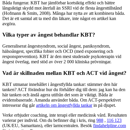
Båda fungerar. KBT har jämförbar kortsiktig effekt och bättre
långsiktigt skydd mot återfall än SSRI vid de flesta ångesttillstånd
(Hofmann & Smits, 2008). Många har nytta av att kombinera båda.
Det är ett samtal att ta med din läkare, inte något en artikel kan
avgöra.
Vilka typer av ångest behandlar KBT?
Generaliserat ångestsyndrom, social ångest, paniksyndrom,
hälsoångest, specifika fobier och OCD (med exponering och
responsprevention). KBT är den mest studerade psykoterapin vid
ångest överlag, med stöd av över 2 000 kliniska prövningar.
Vad är skillnaden mellan KBT och ACT vid ångest?
KBT utmanar innehållet i ångestfyllda tankar: stämmer den här
tanken? ACT förändrar hur du förhåller dig till dem: jag kan ha den
här tanken och ändå agera utifrån det som är viktigt. Båda är
evidensbaserade. Amanda använder båda. Om ACT-perspektivet
intresserar dig går
artikeln om ångestfyllda tankar
in på djupet.
Verke erbjuder coaching, inte terapi eller medicinsk vård. Resultaten
varierar per individ. Om du befinner dig i kris, ring
988
,
116 123
(UK/EU, Samaritans),
eller larmcentralen. Besök
findahelpline.com