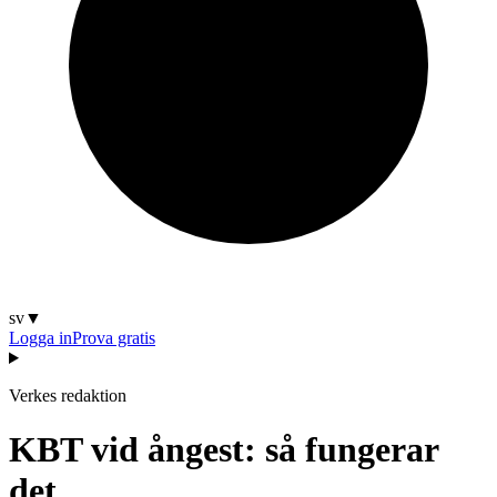
sv
▼
Logga in
Prova gratis
Verkes redaktion
KBT vid ångest: så fungerar
det