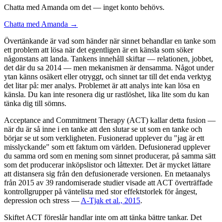
Chatta med Amanda om det — inget konto behövs.
Chatta med Amanda →
Övertänkande är vad som händer när sinnet behandlar en tanke som
ett problem att lösa när det egentligen är en känsla som söker
någonstans att landa. Tankens innehåll skiftar — relationen, jobbet,
det där du sa 2014 — men mekanismen är densamma. Något under
ytan känns osäkert eller otryggt, och sinnet tar till det enda verktyg
det litar på: mer analys. Problemet är att analys inte kan lösa en
känsla. Du kan inte resonera dig ur rastlöshet, lika lite som du kan
tänka dig till sömns.
Acceptance and Commitment Therapy (ACT) kallar detta fusion —
när du är så inne i en tanke att den slutar se ut som en tanke och
börjar se ut som verkligheten. Fusionerad upplever du "jag är ett
misslyckande" som ett faktum om världen. Defusionerad upplever
du samma ord som en mening som sinnet producerar, på samma sätt
som det producerar inköpslistor och låttexter. Det är mycket lättare
att distansera sig från den defusionerade versionen. En metaanalys
från 2015 av 39 randomiserade studier visade att ACT överträffade
kontrollgrupper på väntelista med stor effektstorlek för ångest,
depression och stress —
A-Tjak et al., 2015
.
Skiftet ACT föreslår handlar inte om att tänka bättre tankar. Det