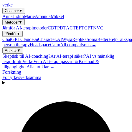
verke
Coacher
▼
Anna
Judith
Marie
Amanda
Mikkel
Metoder
▼
Jämför AI-terapimetoder
CBT
PDT
ACT
EFT
CFT
NVC
Jämför
▼
ChatGPT
Claude.ai
Character.AI
Wysa
Replika
Sonia
BetterHelp
Talkspa
person therapy
Headspace
Calm
All comparisons →
Artiklar
▼
Skeptisk till AI-coaching?
Är AI-terapi säker?
AI vs mänsklig
terapi
Inuti Verke
Vem AI-terapi passar för
Kostnad &
tillgänglighet
Alla artiklar →
Forskning
För yrkesverksamma