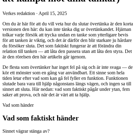
Verkes redaktion
·
April 15, 2025
Om du är här för att du vill veta hur du slutar övertänka är den korta
versionen den här: du kan inte tänka dig ur övertänkandet. Hjärnan
tolkar varje försök att trycka undan en tanke som ytterligare bevis
för att tanken är viktig, och det är därför den blir starkare ju hårdare
du försöker sluta. Det som faktiskt fungerar är att förändra din
relation till tanken — att låta den passera utan att låta den styra. Det
är den rörelsen den här artikeln går igenom.
De flesta som övertänker har inget fel på sig och är inte svaga — de
kör ett mönster som en gång var användbart. Ett sinne som hela
tiden letar efter vad som kan gå fel fyller en funktion. Funktionen
slutade bara vara till hjälp någonstans längs vägen, och ingen sa till
sinnet att sluta. Här nedan: vad som faktiskt pågår under ytan, fem
saker att prova, och när det är värt att ta hjälp.
Vad som händer
Vad som faktiskt händer
Sinnet vägrar stänga av?