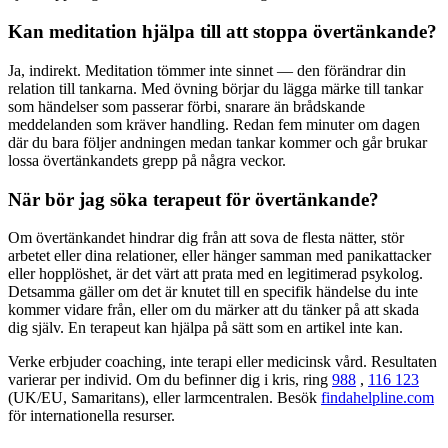
Kan meditation hjälpa till att stoppa övertänkande?
Ja, indirekt. Meditation tömmer inte sinnet — den förändrar din
relation till tankarna. Med övning börjar du lägga märke till tankar
som händelser som passerar förbi, snarare än brådskande
meddelanden som kräver handling. Redan fem minuter om dagen
där du bara följer andningen medan tankar kommer och går brukar
lossa övertänkandets grepp på några veckor.
När bör jag söka terapeut för övertänkande?
Om övertänkandet hindrar dig från att sova de flesta nätter, stör
arbetet eller dina relationer, eller hänger samman med panikattacker
eller hopplöshet, är det värt att prata med en legitimerad psykolog.
Detsamma gäller om det är knutet till en specifik händelse du inte
kommer vidare från, eller om du märker att du tänker på att skada
dig själv. En terapeut kan hjälpa på sätt som en artikel inte kan.
Verke erbjuder coaching, inte terapi eller medicinsk vård. Resultaten
varierar per individ. Om du befinner dig i kris, ring
988
,
116 123
(UK/EU, Samaritans),
eller larmcentralen. Besök
findahelpline.com
för internationella resurser.