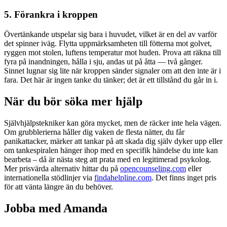
5. Förankra i kroppen
Övertänkande utspelar sig bara i huvudet, vilket är en del av varför
det spinner iväg. Flytta uppmärksamheten till fötterna mot golvet,
ryggen mot stolen, luftens temperatur mot huden. Prova att räkna till
fyra på inandningen, hålla i sju, andas ut på åtta — två gånger.
Sinnet lugnar sig lite när kroppen sänder signaler om att den inte är i
fara. Det här är ingen tanke du tänker; det är ett tillstånd du går in i.
När du bör söka mer hjälp
Självhjälpstekniker kan göra mycket, men de räcker inte hela vägen.
Om grubblerierna håller dig vaken de flesta nätter, du får
panikattacker, märker att tankar på att skada dig själv dyker upp eller
om tankespiralen hänger ihop med en specifik händelse du inte kan
bearbeta – då är nästa steg att prata med en legitimerad psykolog.
Mer prisvärda alternativ hittar du på
opencounseling.com
eller
internationella stödlinjer via
findahelpline.com
. Det finns inget pris
för att vänta längre än du behöver.
Jobba med Amanda