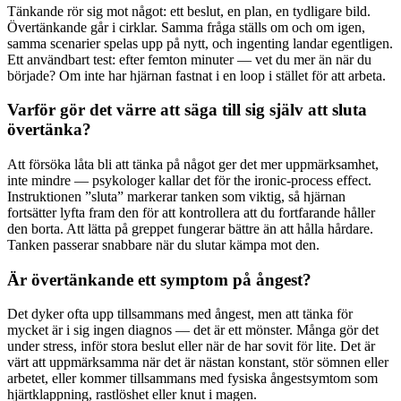
Tänkande rör sig mot något: ett beslut, en plan, en tydligare bild.
Övertänkande går i cirklar. Samma fråga ställs om och om igen,
samma scenarier spelas upp på nytt, och ingenting landar egentligen.
Ett användbart test: efter femton minuter — vet du mer än när du
började? Om inte har hjärnan fastnat i en loop i stället för att arbeta.
Varför gör det värre att säga till sig själv att sluta
övertänka?
Att försöka låta bli att tänka på något ger det mer uppmärksamhet,
inte mindre — psykologer kallar det för the ironic-process effect.
Instruktionen ”sluta” markerar tanken som viktig, så hjärnan
fortsätter lyfta fram den för att kontrollera att du fortfarande håller
den borta. Att lätta på greppet fungerar bättre än att hålla hårdare.
Tanken passerar snabbare när du slutar kämpa mot den.
Är övertänkande ett symptom på ångest?
Det dyker ofta upp tillsammans med ångest, men att tänka för
mycket är i sig ingen diagnos — det är ett mönster. Många gör det
under stress, inför stora beslut eller när de har sovit för lite. Det är
värt att uppmärksamma när det är nästan konstant, stör sömnen eller
arbetet, eller kommer tillsammans med fysiska ångestsymtom som
hjärtklappning, rastlöshet eller knut i magen.