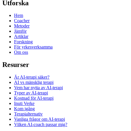
Utforska
Hem
Coacher
Metoder
Jämför
Artiklar
Forskning
För yrkesverksamma
Om oss
Resurser
Är AI-terapi säker?
AI vs mänsklig terapi
Vem har nytta av AI-terapi
Typer av AI-terapi
Kostnad för AI-terapi
Inuti Verke
Kom igång
Terapi­alternativ
Vanliga frågor om AI-terapi
Vilken AI-coach passar mig?