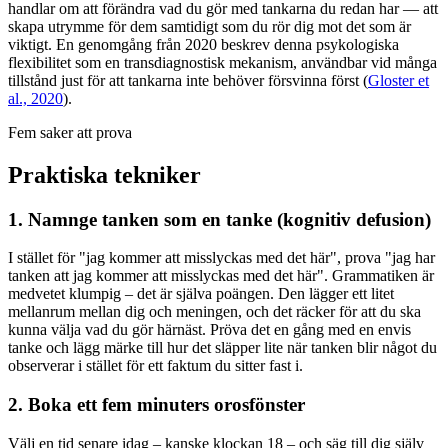
handlar om att förändra vad du gör med tankarna du redan har — att
skapa utrymme för dem samtidigt som du rör dig mot det som är
viktigt. En genomgång från 2020 beskrev denna psykologiska
flexibilitet som en transdiagnostisk mekanism, användbar vid många
tillstånd just för att tankarna inte behöver försvinna först
(
Gloster et
al., 2020
).
Fem saker att prova
Praktiska tekniker
1. Namnge tanken som en tanke (kognitiv defusion)
I stället för "jag kommer att misslyckas med det här", prova "jag har
tanken att jag kommer att misslyckas med det här". Grammatiken är
medvetet klumpig – det är själva poängen. Den lägger ett litet
mellanrum mellan dig och meningen, och det räcker för att du ska
kunna välja vad du gör härnäst. Pröva det en gång med en envis
tanke och lägg märke till hur det släpper lite när tanken blir något du
observerar i stället för ett faktum du sitter fast i.
2. Boka ett fem minuters orosfönster
Välj en tid senare idag – kanske klockan 18 – och säg till dig själv