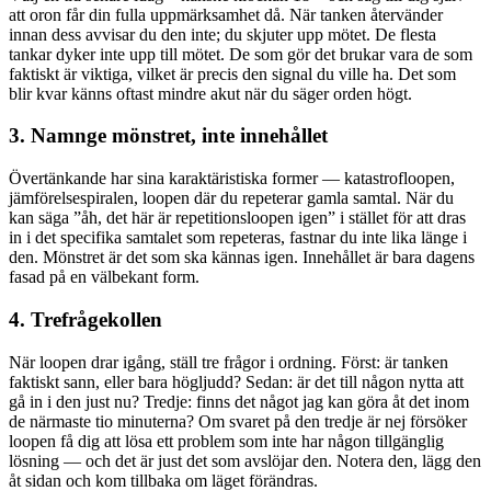
att oron får din fulla uppmärksamhet då. När tanken återvänder
innan dess avvisar du den inte; du skjuter upp mötet. De flesta
tankar dyker inte upp till mötet. De som gör det brukar vara de som
faktiskt är viktiga, vilket är precis den signal du ville ha. Det som
blir kvar känns oftast mindre akut när du säger orden högt.
3. Namnge mönstret, inte innehållet
Övertänkande har sina karaktäristiska former — katastrofloopen,
jämförelsespiralen, loopen där du repeterar gamla samtal. När du
kan säga ”åh, det här är repetitionsloopen igen” i stället för att dras
in i det specifika samtalet som repeteras, fastnar du inte lika länge i
den. Mönstret är det som ska kännas igen. Innehållet är bara dagens
fasad på en välbekant form.
4. Trefrågekollen
När loopen drar igång, ställ tre frågor i ordning. Först: är tanken
faktiskt sann, eller bara högljudd? Sedan: är det till någon nytta att
gå in i den just nu? Tredje: finns det något jag kan göra åt det inom
de närmaste tio minuterna? Om svaret på den tredje är nej försöker
loopen få dig att lösa ett problem som inte har någon tillgänglig
lösning — och det är just det som avslöjar den. Notera den, lägg den
åt sidan och kom tillbaka om läget förändras.