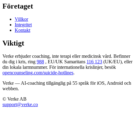
Företaget
Villkor
Integritet
Kontakt
Viktigt
Verke erbjuder coaching, inte terapi eller medicinsk vård. Befinner
du dig i kris, ring
988
, EU/UK Samaritans
116 123
(UK/EU), eller
din lokala larmnummer. För internationella krislinjer, besök
opencounseling.com/suicide-hotlines
.
Verke — AI-coaching tillgänglig på 55 språk för iOS, Android och
webben.
© Verke AB
support@verke.co