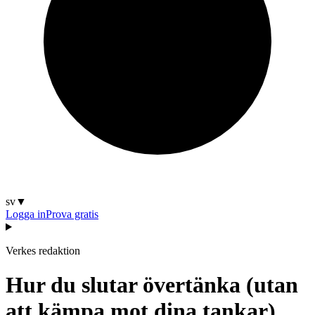
sv
▼
Logga in
Prova gratis
Verkes redaktion
Hur du slutar övertänka (utan
att kämpa mot dina tankar)