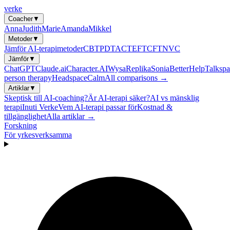
verke
Coacher
▼
Anna
Judith
Marie
Amanda
Mikkel
Metoder
▼
Jämför AI-terapimetoder
CBT
PDT
ACT
EFT
CFT
NVC
Jämför
▼
ChatGPT
Claude.ai
Character.AI
Wysa
Replika
Sonia
BetterHelp
Talkspa
person therapy
Headspace
Calm
All comparisons →
Artiklar
▼
Skeptisk till AI-coaching?
Är AI-terapi säker?
AI vs mänsklig
terapi
Inuti Verke
Vem AI-terapi passar för
Kostnad &
tillgänglighet
Alla artiklar →
Forskning
För yrkesverksamma