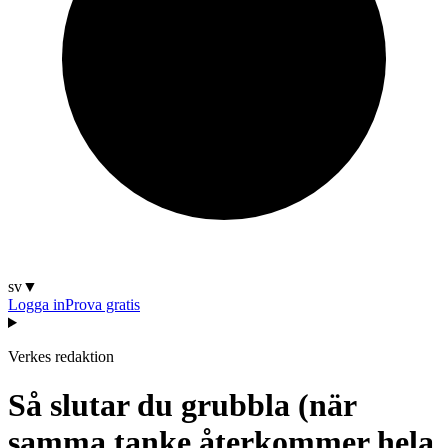
sv
▼
Logga in
Prova gratis
Verkes redaktion
Så slutar du grubbla (när
samma tanke återkommer hela