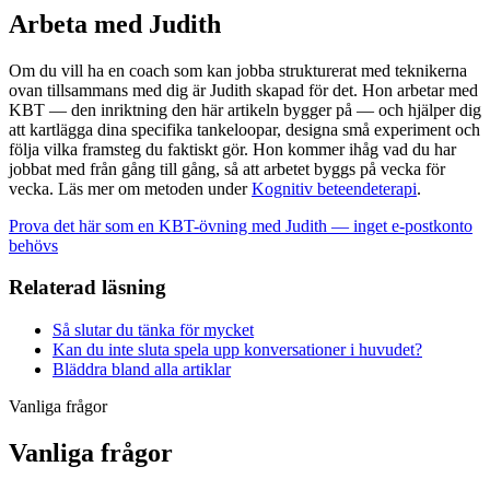
Arbeta med Judith
Om du vill ha en coach som kan jobba strukturerat med teknikerna
ovan tillsammans med dig är Judith skapad för det. Hon arbetar med
KBT — den inriktning den här artikeln bygger på — och hjälper dig
att kartlägga dina specifika tankeloopar, designa små experiment och
följa vilka framsteg du faktiskt gör. Hon kommer ihåg vad du har
jobbat med från gång till gång, så att arbetet byggs på vecka för
vecka. Läs mer om metoden under
Kognitiv beteendeterapi
.
Prova det här som en KBT-övning med Judith — inget e-postkonto
behövs
Relaterad läsning
Så slutar du tänka för mycket
Kan du inte sluta spela upp konversationer i huvudet?
Bläddra bland alla artiklar
Vanliga frågor
Vanliga frågor