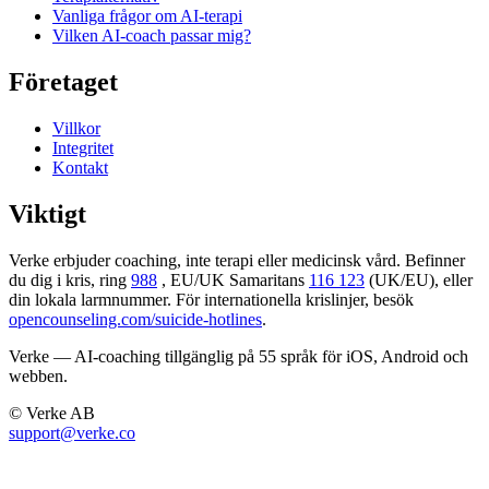
Vanliga frågor om AI-terapi
Vilken AI-coach passar mig?
Företaget
Villkor
Integritet
Kontakt
Viktigt
Verke erbjuder coaching, inte terapi eller medicinsk vård. Befinner
du dig i kris, ring
988
, EU/UK Samaritans
116 123
(UK/EU), eller
din lokala larmnummer. För internationella krislinjer, besök
opencounseling.com/suicide-hotlines
.
Verke — AI-coaching tillgänglig på 55 språk för iOS, Android och
webben.
© Verke AB
support@verke.co