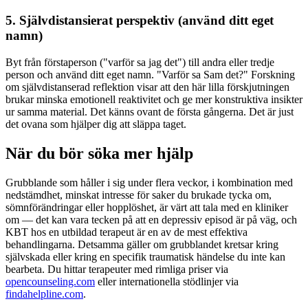
5. Självdistansierat perspektiv (använd ditt eget
namn)
Byt från förstaperson ("varför sa jag det") till andra eller tredje
person och använd ditt eget namn. "Varför sa Sam det?" Forskning
om självdistanserad reflektion visar att den här lilla förskjutningen
brukar minska emotionell reaktivitet och ge mer konstruktiva insikter
ur samma material. Det känns ovant de första gångerna. Det är just
det ovana som hjälper dig att släppa taget.
När du bör söka mer hjälp
Grubblande som håller i sig under flera veckor, i kombination med
nedstämdhet, minskat intresse för saker du brukade tycka om,
sömnförändringar eller hopplöshet, är värt att tala med en kliniker
om — det kan vara tecken på att en depressiv episod är på väg, och
KBT hos en utbildad terapeut är en av de mest effektiva
behandlingarna. Detsamma gäller om grubblandet kretsar kring
självskada eller kring en specifik traumatisk händelse du inte kan
bearbeta. Du hittar terapeuter med rimliga priser via
opencounseling.com
eller internationella stödlinjer via
findahelpline.com
.