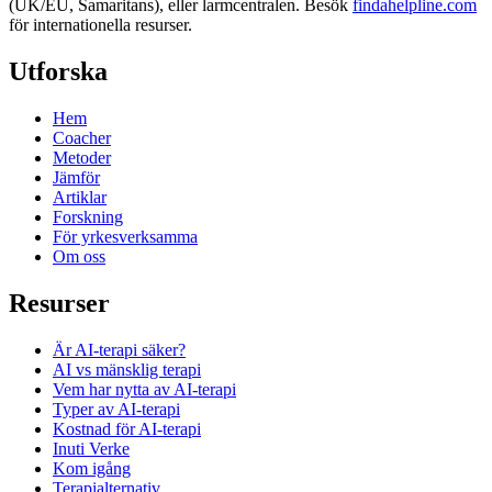
(UK/EU, Samaritans),
eller larmcentralen. Besök
findahelpline.com
för internationella resurser.
Utforska
Hem
Coacher
Metoder
Jämför
Artiklar
Forskning
För yrkesverksamma
Om oss
Resurser
Är AI-terapi säker?
AI vs mänsklig terapi
Vem har nytta av AI-terapi
Typer av AI-terapi
Kostnad för AI-terapi
Inuti Verke
Kom igång
Terapi­alternativ