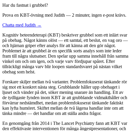
Har du fastnat i grubbel?
Prova en KBT-övning med Judith — 2 minuter, ingen e-post krävs.
Chatta med Judith →
Kognitiv beteendeterapi (KBT) beskriver grubbel som ett inlärt svar
på obehag. Något känns olöst — ett samtal, ett beslut, en vag oro —
och hjärnan griper efter analys för att känna att den gör något.
Problemet är att grubbel är en specifik sorts analys som inte leder
fram till några slutsatser. Den spelar upp samma innehåll från samma
vinkel om och om igen, och varje varv fördjupar spåret. Efter
tillräckligt många varv blir loopen standardsvaret på nästan vilket
obehag som helst.
Forskare skiljer mellan två varianter. Problemfokuserat tänkande rör
sig mot ett konkret nästa steg. Grubblande håller upp obehaget i
ljuset och vänder på det, söker mening snarare än handling. Ett av
de tydligaste fynden inom KBT är att grubblande vidmakthåller och
förvärrar nedstämdhet, medan problemfokuserat tänkande faktiskt
kan lyfta humöret. Skiftet mellan de två lägena handlar inte om att
tänka mindre — det handlar om att ställa andra frågor.
En genomgång från 2014 i The Lancet Psychiatry fann att KBT var
den effektivaste interventionen för många ångestpresentationer, och