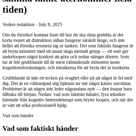
tiden)
Verkes redaktion
·
July 8, 2025
Om du försöker komma fram till hur du ska sluta grubbla är det
korta svaret att distraktion sällan fungerar särskilt länge, och inte
heller att försöka resonera sig ur tanken. Det som faktiskt fungerar är
att bryta mönstret med ett annat slags mentalt grepp — ett som ger
tankeloopen något konkret att göra och sedan stänger dörren. Som
tur är hör grubblande till de mest välstuderade mönstren inom
kognitionsforskningen, och teknikerna för att bryta det är konkreta.
Grubblande är inte ett tecken på svaghet eller på att något är fel med
dig. Det är en vältrampad stig hjärnan tar när något känns oavslutat.
Problemet är att stigen inte leder någonstans nytt — den loopar bara
tillbaka till början. Nedan: vad som faktiskt händer, fyra tekniker
hämtade från kognitiv beteendeterapi som bryter loopen, och när det
är värt att söka professionell hjälp.
Vad som händer
Vad som faktiskt händer