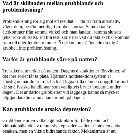
Vad är skillnaden mellan grubblande och
problemlösning?
Problemlösning rör sig mot ett resultat — du tar fram alternativ,
väger dem, bestämmer dig. Grubbel snurrar. Samma tanke
återkommer från samma vinkel och man landar i samma slutsats
(eller icke-slutsats). Ett bra test: skriv ner vad du faktiskt har kommit
fram till efter femton minuter. Är sidan tom så ägnade du dig åt
grubbel, inte problemlösning.
Varför är grubblande värre på natten?
Tre saker samverkar på natten. Dagens distraktioner försvinner, så
det inre sorlet får ta plats. Hjärnans hotdetektionssystem är
känsligare när du är trött. Och att ligga stilla utan en uppgift tar bort
de små fysiska handlingar som vanligtvis bryter looparna under
dagen. Det är därför grubblerier vid läggdags känns så mycket
högljuddare än samma tankar mitt på dagen.
Kan grubblande orsaka depression?
Grubblande är en välbelagd riskfaktor för både debut och
vidmakthållande av depressiva episoder — det är inte den enda
orsaken, men en viktig bidragande faktor. Mekanismen är att