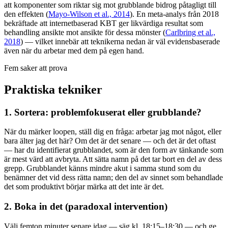
att komponenter som riktar sig mot grubblande bidrog påtagligt till
den effekten (
Mayo-Wilson et al., 2014
). En meta-analys från 2018
bekräftade att internetbaserad KBT ger likvärdiga resultat som
behandling ansikte mot ansikte för dessa mönster (
Carlbring et al.,
2018
) — vilket innebär att teknikerna nedan är väl evidensbaserade
även när du arbetar med dem på egen hand.
Fem saker att prova
Praktiska tekniker
1. Sortera: problemfokuserat eller grubblande?
När du märker loopen, ställ dig en fråga: arbetar jag mot något, eller
bara älter jag det här? Om det är det senare — och det är det oftast
— har du identifierat grubblandet, som är den form av tänkande som
är mest värd att avbryta. Att sätta namn på det tar bort en del av dess
grepp. Grubblandet känns mindre akut i samma stund som du
benämner det vid dess rätta namn; den del av sinnet som behandlade
det som produktivt börjar märka att det inte är det.
2. Boka in det (paradoxal intervention)
Välj femton minuter senare idag — säg kl. 18:15–18:30 — och ge