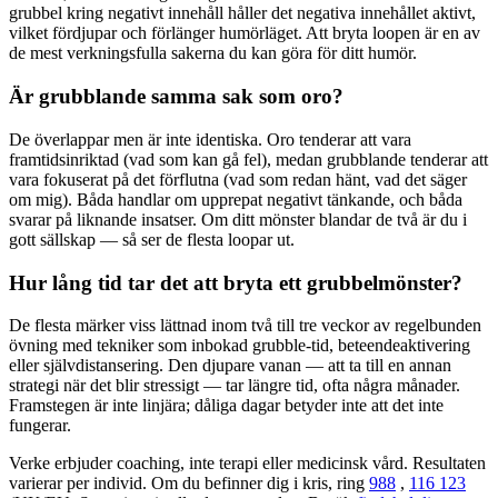
grubbel kring negativt innehåll håller det negativa innehållet aktivt,
vilket fördjupar och förlänger humörläget. Att bryta loopen är en av
de mest verkningsfulla sakerna du kan göra för ditt humör.
Är grubblande samma sak som oro?
De överlappar men är inte identiska. Oro tenderar att vara
framtidsinriktad (vad som kan gå fel), medan grubblande tenderar att
vara fokuserat på det förflutna (vad som redan hänt, vad det säger
om mig). Båda handlar om upprepat negativt tänkande, och båda
svarar på liknande insatser. Om ditt mönster blandar de två är du i
gott sällskap — så ser de flesta loopar ut.
Hur lång tid tar det att bryta ett grubbelmönster?
De flesta märker viss lättnad inom två till tre veckor av regelbunden
övning med tekniker som inbokad grubble-tid, beteendeaktivering
eller självdistansering. Den djupare vanan — att ta till en annan
strategi när det blir stressigt — tar längre tid, ofta några månader.
Framstegen är inte linjära; dåliga dagar betyder inte att det inte
fungerar.
Verke erbjuder coaching, inte terapi eller medicinsk vård. Resultaten
varierar per individ. Om du befinner dig i kris, ring
988
,
116 123